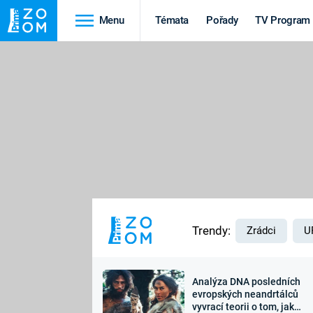
Menu
Témata
Pořady
TV Program
Cestování
Historie
HRADY A ZÁMKY
VIKINGOVÉ
HEDVÁBNÁ STEZKA
EPIDEMIE A
PANDEMIE
PŘÍRODA
STAROVĚKÝ EGYPT
Trendy:
Zrádci
U
Analýza DNA posledních
Druhá
Výročí
evropských neandrtálců
vyvrací teorii o tom, jak
světová válka