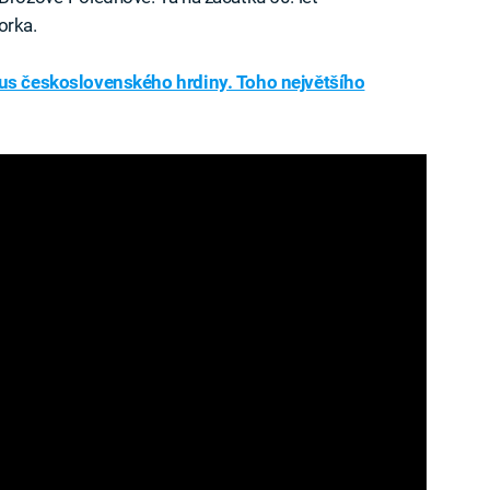
orka.
tus československého hrdiny. Toho největšího