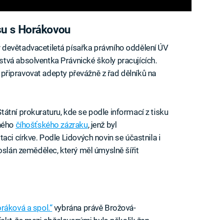
su s Horákovou
devětadvacetiletá písařka právního oddělení ÚV
tvá absolventka Právnické školy pracujících.
ol připravovat adepty převážně z řad dělníků na
átní prokuraturu, kde se podle informací z tisku
aného
číhošťského zázraku
, jenž byl
aci církve. Podle Lidových novin se účastnila i
oslán zemědělec, který měl úmyslně šířit
ráková a spol.“
vybrána právě Brožová-