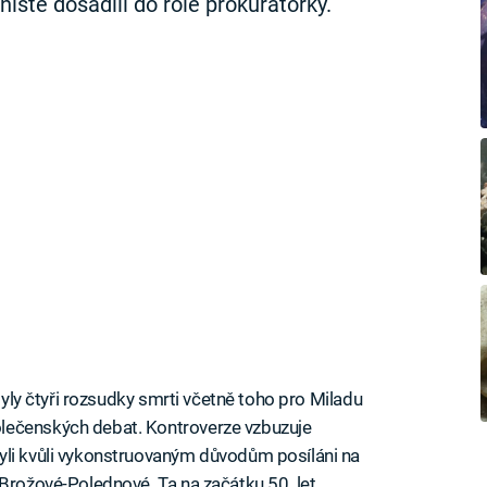
nisté dosadili do role prokurátorky.
 byly čtyři rozsudky smrti včetně toho pro Miladu
lečenských debat. Kontroverze vzbuzuje
yli kvůli vykonstruovaným důvodům posíláni na
 Brožové-Polednové. Ta na začátku 50. let