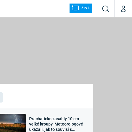
ŽIVĚ
Vyhledávání
Můj p
Prima+
ÁLKA
CNN Prima NEWS
Prima FRESH
Prima LIVING
LMY A
Prima Ženy
Prima LAJK
Prachaticko zasáhly 10 cm
osti
velké kroupy. Meteorologové
Sledujte nás
ukázali, jak to souvisí s