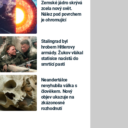
Zemské jádro skrývá
zcela nový svět.
Nález pod povrchem
je ohromující
Stalingrad byl
hrobem Hitlerovy
armády. Žukov vlákal
statisíce nacistů do
smrtící pasti
Neandertálce
nevyhubila válka s
člověkem. Nový
objev ukazuje na
zkázonosné
rozhodnutí