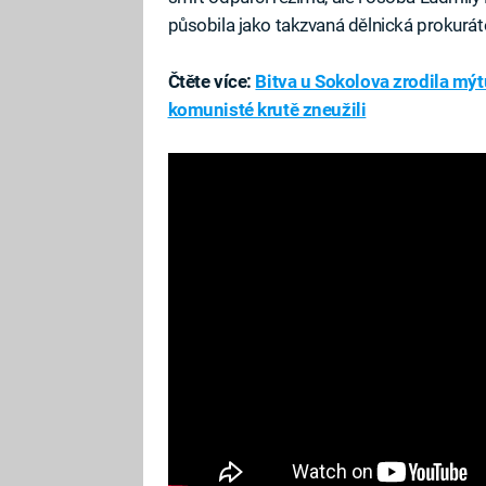
působila jako takzvaná dělnická prokurát
Čtěte více:
Bitva u Sokolova zrodila mý
komunisté krutě zneužili