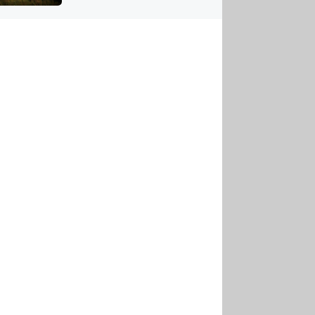
US
tornádem
RSUS
ZE A