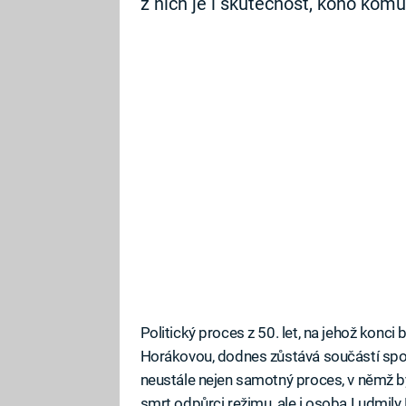
z nich je i skutečnost, koho komu
Politický proces z 50. let, na jehož konci
Horákovou, dodnes zůstává součástí spo
neustále nejen samotný proces, v němž b
smrt odpůrci režimu, ale i osoba Ludmily