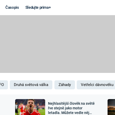
Časopis
Sledujte prima+
Věda a
Války
technika
STUDENÁ V
KORONAVIRUS
VÁLKA VE
VIETNAMU
VESMÍR
VÁLEČNÉ FI
MARS
SERIÁLY
FO
Druhá světová válka
Záhady
Vetřelci dávnověku
Nejhlasitější člověk na světě
Záhady a
Zajímav
řve stejně jako motor
letadla. Můžete vedle něj
konspirace