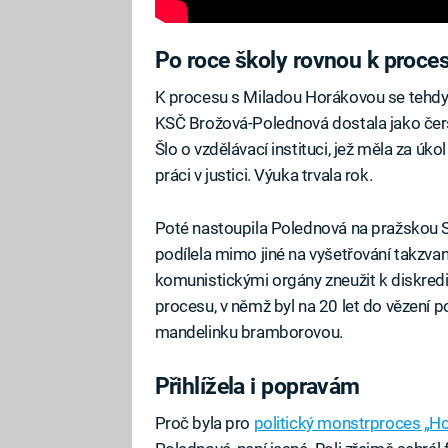
Po roce školy rovnou k proce
K procesu s Miladou Horákovou se tehdy 
KSČ Brožová-Polednová dostala jako čers
Šlo o vzdělávací instituci, jež měla za úk
práci v justici. Výuka trvala rok.
Poté nastoupila Polednová na pražskou St
podílela mimo jiné na vyšetřování takzv
komunistickými orgány zneužit k diskredit
procesu, v němž byl na 20 let do vězení p
mandelinku bramborovou.
Přihlížela i popravám
Proč byla pro
politický monstrproces „Ho