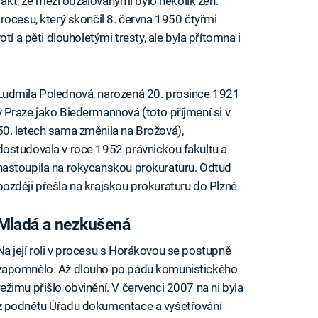
fakt, že mezi obžalovanými bylo několik žen.
rocesu, který skončil 8. června 1950 čtyřmi
tí a pěti dlouholetými tresty, ale byla přítomna i
Ludmila Polednová, narozená 20. prosince 1921
v Praze jako Biedermannová (toto příjmení si v
50. letech sama změnila na Brožová),
dostudovala v roce 1952 právnickou fakultu a
nastoupila na rokycanskou prokuraturu. Odtud
později přešla na krajskou prokuraturu do Plzně.
Mladá a nezkušená
Na její roli v procesu s Horákovou se postupně
zapomnělo. Až dlouho po pádu komunistického
režimu přišlo obvinění. V červenci 2007 na ni byla
z podnětu Úřadu dokumentace a vyšetřování