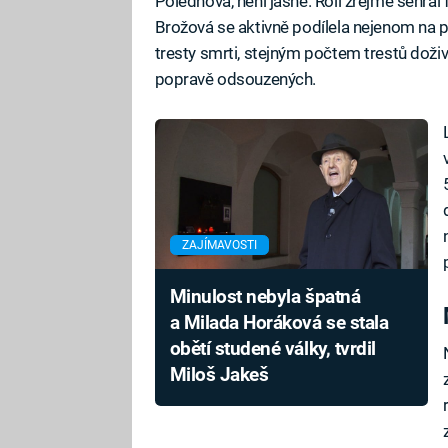
Polednová, není jasné. Roli zřejmě sehrál 
Brožová se aktivně podílela nejenom na p
tresty smrti, stejným počtem trestů doživo
popravě odsouzených.
ZAJÍMAVOSTI
Minulost nebyla špatná
a Milada Horáková se stala
obětí studené války, tvrdil
Miloš Jakeš