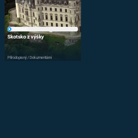
PŘEHRÁT
Skotsko z výšky
Přírodopisný / Dokumentární