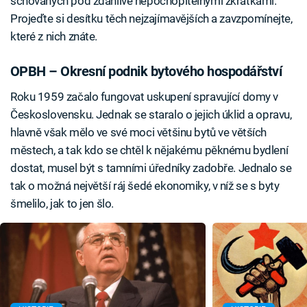
schovaných pod zdánlivě nepochopitelnými zkratkami.
Projeďte si desítku těch nejzajímavějších a zavzpomínejte,
které z nich znáte.
OPBH – Okresní podnik bytového hospodářství
Roku 1959 začalo fungovat uskupení spravující domy v
Československu. Jednak se staralo o jejich úklid a opravu,
hlavně však mělo ve své moci většinu bytů ve větších
městech, a tak kdo se chtěl k nějakému pěknému bydlení
dostat, musel být s tamními úředníky zadobře. Jednalo se
tak o možná největší ráj šedé ekonomiky, v níž se s byty
šmelilo, jak to jen šlo.