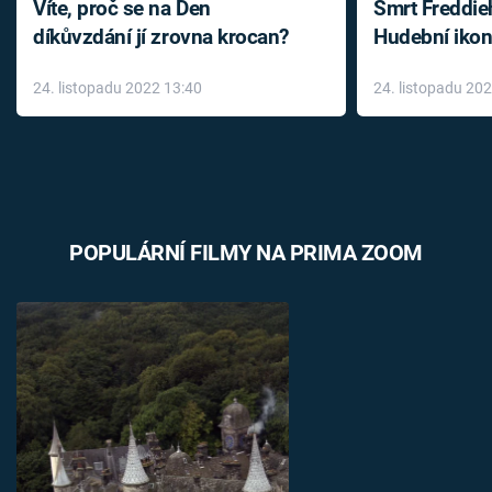
Víte, proč se na Den
Smrt Freddie
díkůvzdání jí zrovna krocan?
Hudební ikon
až do konce 
24. listopadu 2022 13:40
24. listopadu 20
léky
POPULÁRNÍ FILMY NA PRIMA ZOOM