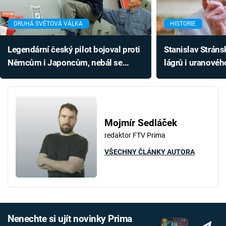
DRUHÁ SVĚTOVÁ VÁLKA
HISTORIE
Legendární český pilot bojoval proti
Stanislav Stráns
Němcům i Japoncům, nebál se
lágrů i uranovéh
vybuchujících bomb a pořádně
bojoval i těsně p
naštval komunisty
Mojmír Sedláček
redaktor FTV Prima
VŠECHNY ČLÁNKY AUTORA
Nenechte si ujít novinky Prima