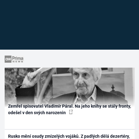
Zemřel spisovatel Vladimír Páral. Na jeho knihy se stály fronty,
odešel v den svých narozenin
Rusko mění osudy zmizelých vojáků. Z padlých dělá dezertéry,