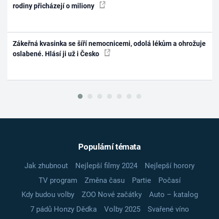
rodiny přicházejí o miliony
Zákeřná kvasinka se šíří nemocnicemi, odolá lékům a ohrožuje
oslabené. Hlásí ji už i Česko
Populární témata
Jak zhubnout
Nejlepší filmy 2024
Nejlepší horory
TV program
Změna času
Partie
Počasí
Kdy budou volby
ZOO Nové začátky
Auto – katalog
7 pádů Honzy Dědka
Volby 2025
Svařené víno