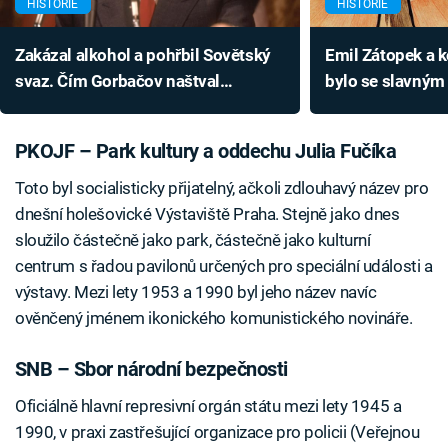
HISTORIE
HISTORIE
Zakázal alkohol a pohřbil Sovětský
Emil Zátopek a 
svaz. Čím Gorbačov naštval
bylo se slavným
československé komunisty?
a totalitním rež
PKOJF – Park kultury a oddechu Julia Fučíka
Toto byl socialisticky přijatelný, ačkoli zdlouhavý název pro
dnešní holešovické Výstaviště Praha. Stejně jako dnes
sloužilo částečně jako park, částečně jako kulturní
centrum s řadou pavilonů určených pro speciální události a
výstavy. Mezi lety 1953 a 1990 byl jeho název navíc
ověnčený jménem ikonického komunistického novináře.
SNB – Sbor národní bezpečnosti
Oficiálně hlavní represivní orgán státu mezi lety 1945 a
1990, v praxi zastřešující organizace pro policii (Veřejnou