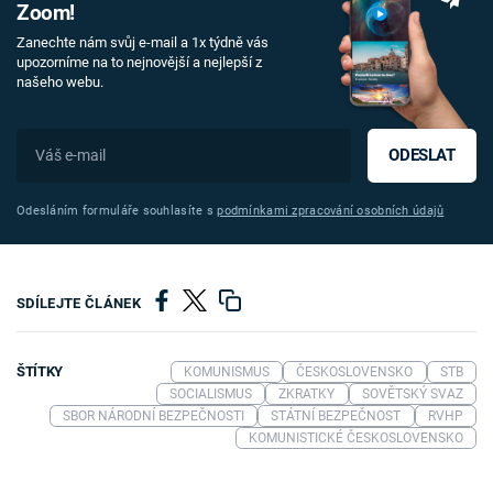
Zoom!
Zanechte nám svůj e-mail a 1x týdně vás
upozorníme na to nejnovější a nejlepší z
našeho webu.
ODESLAT
Odesláním formuláře souhlasíte s
podmínkami zpracování osobních údajů
SDÍLEJTE ČLÁNEK
ŠTÍTKY
KOMUNISMUS
ČESKOSLOVENSKO
STB
SOCIALISMUS
ZKRATKY
SOVĚTSKÝ SVAZ
SBOR NÁRODNÍ BEZPEČNOSTI
STÁTNÍ BEZPEČNOST
RVHP
KOMUNISTICKÉ ČESKOSLOVENSKO