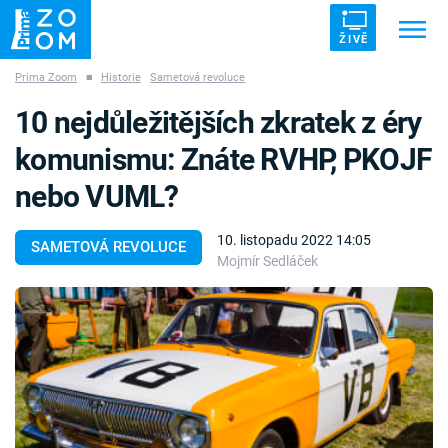
ŽIVĚ
Prima Zoom
■
Historie
Sametová revoluce
Trendy:
ZRÁDCI
UFO
DRUHÁ SVĚTOVÁ VÁLKA
10 nejdůležitějších zkratek z éry
ZÁHADY
VETŘELCI DÁVNOVĚKU
komunismu: Znáte RVHP, PKOJF
nebo VUML?
10. listopadu 2022 14:05
SAMETOVÁ REVOLUCE
Mojmír Sedláček
Témata
Témata
Pořady
TV Program