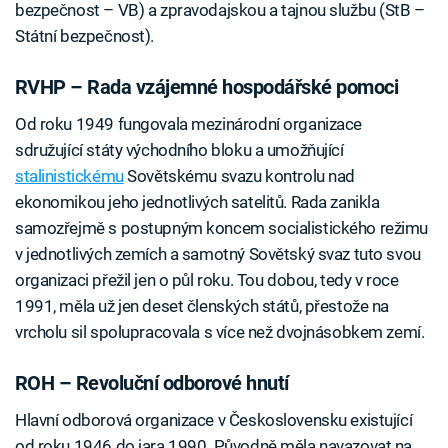
bezpečnost – VB) a zpravodajskou a tajnou službu (StB –
Státní bezpečnost).
RVHP – Rada vzájemné hospodářské pomoci
Od roku 1949 fungovala mezinárodní organizace
sdružující státy východního bloku a umožňující
stalinistickému
Sovětskému svazu kontrolu nad
ekonomikou jeho jednotlivých satelitů. Rada zanikla
samozřejmě s postupným koncem socialistického režimu
v jednotlivých zemích a samotný Sovětský svaz tuto svou
organizaci přežil jen o půl roku. Tou dobou, tedy v roce
1991, měla už jen deset členských států, přestože na
vrcholu sil spolupracovala s více než dvojnásobkem zemí.
ROH – Revoluční odborové hnutí
Hlavní odborová organizace v Československu existující
od roku 1946 do jara 1990. Původně měla navazovat na