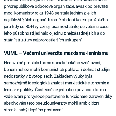
prvorepublikové odborové organizace, avšak po převzetí
moci komunisty roku 1948 se stala jedním z jejich
nejdůležitějších orgánů. Kromě období kolem pražského
jara, kdy se ROH výrazněji osamostatnilo, se většinu času
jeho působnosti jednalo o jednu z nejzásadnějších a do
státní struktury nejprorostlejších uskupení.
VUML – Večerní univerzita marxismu-leninismu
Nechvalně proslulá forma socialistického vzdělávání,
během něhož mohli komunističtí pohlaváři dohnat studijní
nedostatky v životopisech. Základem výuky byla
samozřejmě ideologická znalost marxistické ekonomie a
leninské politiky. Částečně se jednalo o povinnou formu
vzdělávání pro vysoce postavené funkcionáře, zároveň díky
absolvování této pseudouniverzity mohli ambiciózní
straníci nabýt lepšího postavení.