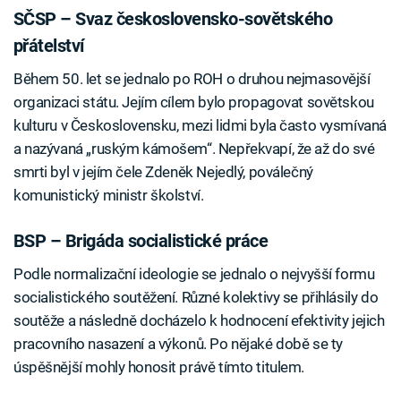
SČSP – Svaz československo-sovětského
přátelství
Během 50. let se jednalo po ROH o druhou nejmasovější
organizaci státu. Jejím cílem bylo propagovat sovětskou
kulturu v Československu, mezi lidmi byla často vysmívaná
a nazývaná „ruským kámošem“. Nepřekvapí, že až do své
smrti byl v jejím čele Zdeněk Nejedlý, poválečný
komunistický ministr školství.
BSP – Brigáda socialistické práce
Podle normalizační ideologie se jednalo o nejvyšší formu
socialistického soutěžení. Různé kolektivy se přihlásily do
soutěže a následně docházelo k hodnocení efektivity jejich
pracovního nasazení a výkonů. Po nějaké době se ty
úspěšnější mohly honosit právě tímto titulem.