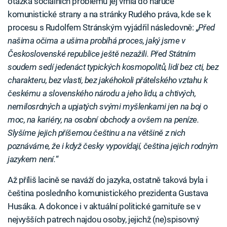
otázka sociálních problémů jej vrhla do náruče
komunistické strany a na stránky Rudého práva, kde se k
procesu s Rudolfem Stránským vyjádřil následovně: „
Před
našima očima a ušima probíhá proces, jaký jsme v
Československé republice ještě nezažili. Před Státním
soudem sedí jedenáct typických kosmopolitů, lidí bez cti, bez
charakteru, bez vlasti, bez jakéhokoli přátelského vztahu k
českému a slovenského národu a jeho lidu, a chtivých,
nemilosrdných a upjatých svými myšlenkami jen na boj o
moc, na kariéry, na osobní obchody a ovšem na peníze.
Slyšíme jejich příšernou češtinu a na většině z nich
poznáváme, že i když česky vypovídají, čeština jejich rodným
jazykem není.
“
Až příliš lacině se naváží do jazyka, ostatně taková byla i
čeština posledního komunistického prezidenta Gustava
Husáka. A dokonce i v aktuální politické garnituře se v
nejvyšších patrech najdou osoby, jejichž (ne)spisovný