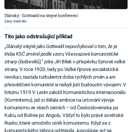
Slánský - Gottwald na stejné konferenci
Zdroj: Volné dílo
Tito jako odstrašující příklad
„
Slánský stejně jako Gottwald nepochyboval o tom, že je
třeba KSČ změnil podle vzoru Všesvazové komunistické
strany (bolševiků),
“ píše Jiří Bílek v příspěvku Synové velké
strany. V roce 1920, tedy po Velké říjnové socialistické
revoluci, nastala turbulentní doba rychlých změn a ani
přesvědčení komunisté si nebyli jistí budoucím vývojem. V
březnu 1919 V. Lenin založil Komunistickou internacionálu
(Kominternu), jež si dělala ambice na určování vývoje
komunismu ve všech zemích – od Československa po
Kubu, od Bolívie po Angolu. Vždyť to bylo právě sovětské
Rusko, které umožnilo vznik komunismu. Když se z
komunistického tábora odštěpila Jugoslávie, jež se