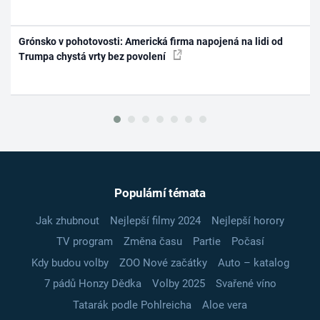
Grónsko v pohotovosti: Americká firma napojená na lidi od
Trumpa chystá vrty bez povolení
Populární témata
Jak zhubnout
Nejlepší filmy 2024
Nejlepší horory
TV program
Změna času
Partie
Počasí
Kdy budou volby
ZOO Nové začátky
Auto – katalog
7 pádů Honzy Dědka
Volby 2025
Svařené víno
Tatarák podle Pohlreicha
Aloe vera