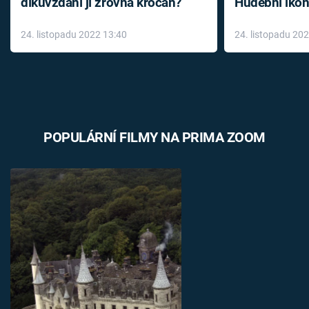
díkůvzdání jí zrovna krocan?
Hudební ikon
až do konce 
24. listopadu 2022 13:40
24. listopadu 20
léky
POPULÁRNÍ FILMY NA PRIMA ZOOM