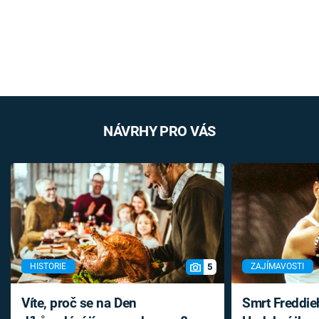
NÁVRHY PRO VÁS
5
HISTORIE
ZAJÍMAVOSTI
Víte, proč se na Den
Smrt Freddie