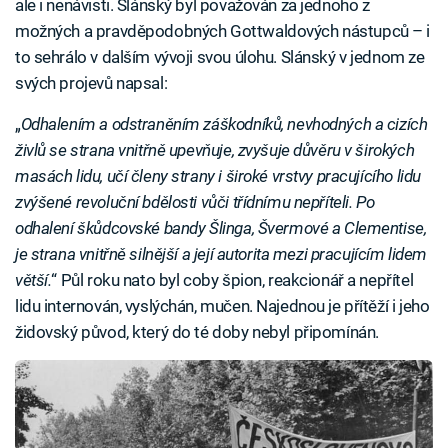
ale i nenávisti. Slánský byl považován za jednoho z
možných a pravděpodobných Gottwaldových nástupců – i
to sehrálo v dalším vývoji svou úlohu. Slánský v jednom ze
svých projevů napsal:
„
Odhalením a odstraněním záškodníků, nevhodných a cizích
živlů se strana vnitřně upevňuje, zvyšuje důvěru v širokých
masách lidu, učí členy strany i široké vrstvy pracujícího lidu
zvýšené revoluční bdělosti vůči třídnímu nepříteli. Po
odhalení škůdcovské bandy Šlinga, Švermové a Clementise,
je strana vnitřně silnější a její autorita mezi pracujícím lidem
větší.
“ Půl roku nato byl coby špion, reakcionář a nepřítel
lidu internován, vyslýchán, mučen. Najednou je přítěží i jeho
židovský původ, který do té doby nebyl připomínán.