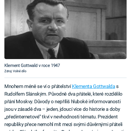
Klement Gottwald v roce 1947
Zdroj: Volné dílo
Mnohem méně se ví o přátelství
Klementa Gottwalda
s
Rudolfem Slánským. Původně dva přátelé, které rozdělilo
přání Moskvy. Důvody o nepříliš hluboké informovanosti
jsou v zásadě dva – jeden, jdoucí více do historie a doby
„předinternetové“ tkví v nevhodnosti tématu. Prezident
republiky přece nemohl mít mezi svými důvěrnými přáteli