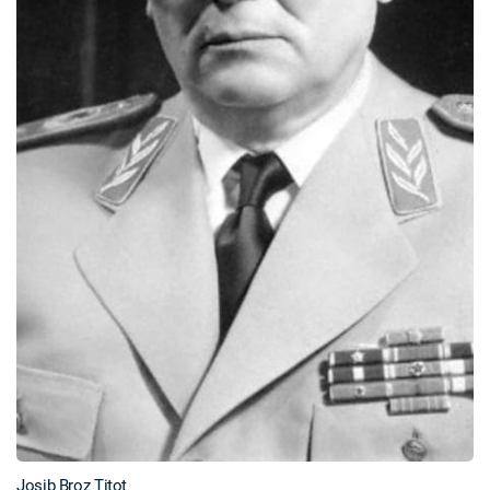
Josib Broz Titot