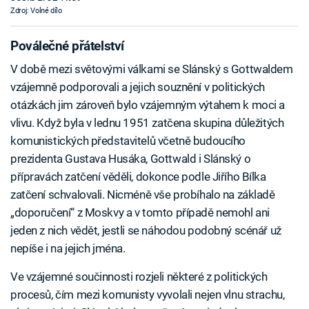
Zdroj: Volné dílo
Poválečné přátelství
V době mezi světovými válkami se Slánský s Gottwaldem
vzájemně podporovali a jejich souznění v politických
otázkách jim zároveň bylo vzájemným výtahem k moci a
vlivu. Když byla v lednu 1951 zatčena skupina důležitých
komunistických představitelů včetně budoucího
prezidenta Gustava Husáka, Gottwald i Slánský o
přípravách zatčení věděli, dokonce podle Jiřího Bílka
zatčení schvalovali. Nicméně vše probíhalo na základě
„doporučení“ z Moskvy a v tomto případě nemohl ani
jeden z nich vědět, jestli se náhodou podobný scénář už
nepíše i na jejich jména.
Ve vzájemné součinnosti rozjeli některé z politických
procesů, čím mezi komunisty vyvolali nejen vlnu strachu,