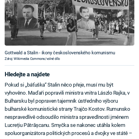
Gottwald a Stalin - ikony československého komunismu
Zdroj: Wikimedia Commons/volné dílo
Hledejte a najdete
Pokud si „báťuška“ Stalin něco přeje, musí mu být
vyhověno. Maďaři popravili ministra vnitra Lászlo Rajka, v
Bulharsku byl popraven tajemník ústředního výboru
bulharské komunistické strany Trajčo Kostov. Rumunsko
nespravedlivě odsoudilo ministra spravedlnosti jménem
Lucrețiu Pătrășcanu. Smyčka se nakonec utáhla kolem
spoluorganizátora politických procesů a dvojky ve státě –