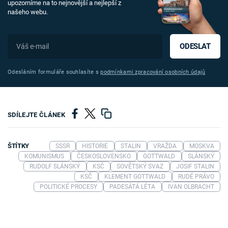
upozorníme na to nejnovější a nejlepší z
našeho webu.
ODESLAT
Odesláním formuláře souhlasíte s
podmínkami zpracování osobních údajů
SDÍLEJTE ČLÁNEK
ŠTÍTKY
SSSR
HISTORIE
STALIN
VRAŽDA
MOSKVA
KOMUNISMUS
ČESKOSLOVENSKO
GOTTWALD
SLÁNSKÝ
RUDOLF SLÁNSKÝ
KSČ
SOVĚTSKÝ SVAZ
JOSIF STALIN
KSČ
KLEMENT GOTTWALD
RUDÉ PRÁVO
POLITICKÉ PROCESY
PADESÁTÁ LÉTA
IVAN OLBRACHT