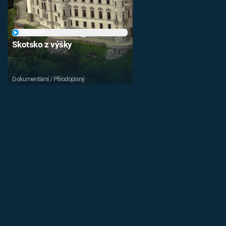
PŘEHRÁT
Skotsko z výšky
Dokumentární / Přírodopisný