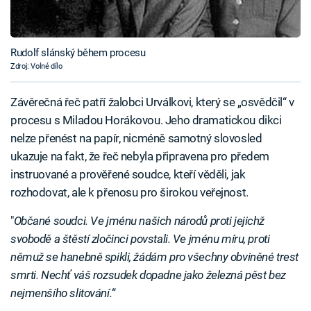
Rudolf slánský během procesu
Zdroj: Volné dílo
Závěrečná řeč patří žalobci Urválkovi, který se „osvědčil“ v
procesu s Miladou Horákovou. Jeho dramatickou dikci
nelze přenést na papír, nicméně samotný slovosled
ukazuje na fakt, že řeč nebyla připravena pro předem
instruované a prověřené soudce, kteří věděli, jak
rozhodovat, ale k přenosu pro širokou veřejnost.
"
Občané soudci. Ve jménu našich národů proti jejichž
svobodě a štěstí zločinci povstali. Ve jménu míru, proti
němuž se hanebně spikli, žádám pro všechny obviněné trest
smrti. Nechť váš rozsudek dopadne jako železná pěst bez
nejmenšího slitování.
“