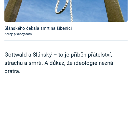
Časopis
Sledujte prima+
Slánského čekala smrt na šibenici
Zdroj: pixabay.com
Přihlášení
Gottwald a Slánský – to je příběh přátelství,
Sledujte nás
strachu a smrti. A důkaz, že ideologie nezná
bratra.