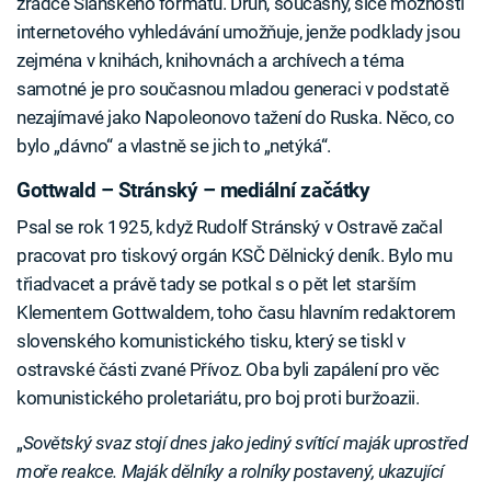
zrádce Slánského formátu. Druh, současný, sice možnosti
internetového vyhledávání umožňuje, jenže podklady jsou
zejména v knihách, knihovnách a archívech a téma
samotné je pro současnou mladou generaci v podstatě
nezajímavé jako Napoleonovo tažení do Ruska. Něco, co
bylo „dávno“ a vlastně se jich to „netýká“.
Gottwald – Stránský – mediální začátky
Psal se rok 1925, když Rudolf Stránský v Ostravě začal
pracovat pro tiskový orgán KSČ Dělnický deník. Bylo mu
třiadvacet a právě tady se potkal s o pět let starším
Klementem Gottwaldem, toho času hlavním redaktorem
slovenského komunistického tisku, který se tiskl v
ostravské části zvané Přívoz. Oba byli zapálení pro věc
komunistického proletariátu, pro boj proti buržoazii.
„
Sovětský svaz stojí dnes jako jediný svítící maják uprostřed
moře reakce. Maják dělníky a rolníky postavený, ukazující