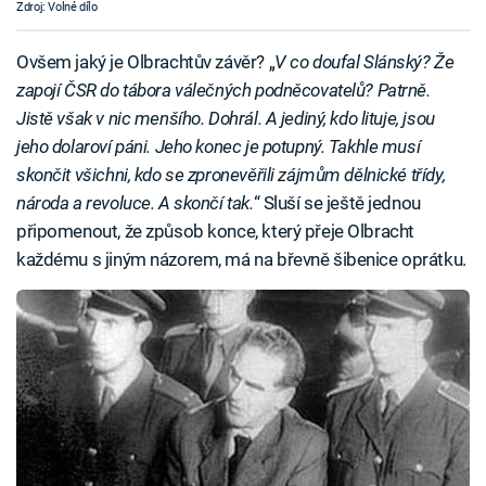
Zdroj: Volné dílo
Ovšem jaký je Olbrachtův závěr? „
V co doufal Slánský? Že
zapojí ČSR do tábora válečných podněcovatelů? Patrně.
Jistě však v nic menšího. Dohrál. A jediný, kdo lituje, jsou
jeho dolaroví páni. Jeho konec je potupný. Takhle musí
skončit všichni, kdo se zpronevěřili zájmům dělnické třídy,
národa a revoluce. A skončí tak.
“ Sluší se ještě jednou
připomenout, že způsob konce, který přeje Olbracht
každému s jiným názorem, má na břevně šibenice oprátku.