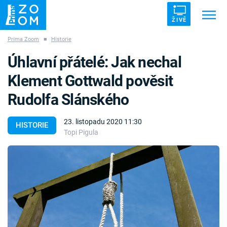
ŽIVĚ
Prima Zoom
■
Historie
Trendy:
ZRÁDCI
UFO
DRUHÁ SVĚTOVÁ VÁLKA
Úhlavní přátelé: Jak nechal
ZÁHADY
VETŘELCI DÁVNOVĚKU
Klement Gottwald pověsit
Rudolfa Slánského
23. listopadu 2020 11:30
HISTORIE
Topi Pigula
Témata
Témata
Pořady
TV Program