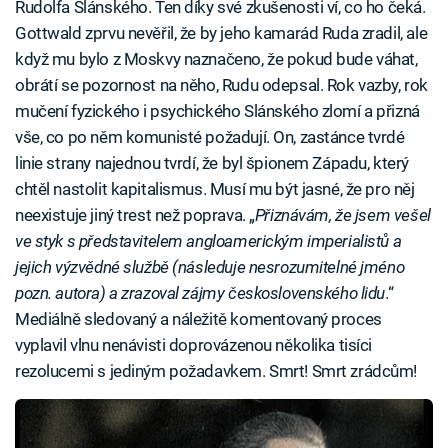
Rudolfa Slánského. Ten díky své zkušenosti ví, co ho čeká.
Gottwald zprvu nevěřil, že by jeho kamarád Ruda zradil, ale
když mu bylo z Moskvy naznačeno, že pokud bude váhat,
obrátí se pozornost na něho, Rudu odepsal. Rok vazby, rok
mučení fyzického i psychického Slánského zlomí a přizná
vše, co po něm komunisté požadují. On, zastánce tvrdé
linie strany najednou tvrdí, že byl špionem Západu, který
chtěl nastolit kapitalismus. Musí mu být jasné, že pro něj
neexistuje jiný trest než poprava. „
Přiznávám, že jsem vešel
ve styk s představitelem angloamerickým imperialistů a
jejich výzvědné službě (následuje nesrozumitelné jméno
pozn. autora) a zrazoval zájmy československého lidu
.“
Mediálně sledovaný a náležitě komentovaný proces
vyplavil vlnu nenávisti doprovázenou několika tisíci
rezolucemi s jediným požadavkem. Smrt! Smrt zrádcům!