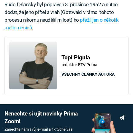
Rudolf Slánský byl popraven 3. prosince 1952 a nutno
dodat, že jeho přítel a vrah (Gottwald v rámci tohoto
procesu nikomu neudělil milost) ho
přežil jen o několik
málo měsíců
.
Topi Pigula
redaktor FTV Prima
VŠECHNY ČLÁNKY AUTORA
Nenechte si ujít novinky Prima
Zoom!
Zanechte nám svůj e-mail a 1x týdně vás