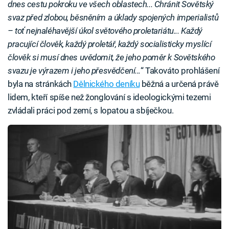
dnes cestu pokroku ve všech oblastech... Chránit Sovětský
svaz před zlobou, běsněním a úklady spojených imperialistů
– toť nejnaléhavější úkol světového proletariátu... Každý
pracující člověk, každý proletář, každý socialisticky myslící
člověk si musí dnes uvědomit, že jeho poměr k Sovětského
svazu je výrazem i jeho přesvědčení...
“ Takováto prohlášení
byla na stránkách
Dělnického deníku
běžná a určená právě
lidem, kteří spíše než žonglování s ideologickými tezemi
zvládali práci pod zemí, s lopatou a sbíječkou.