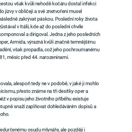
cestou však kvůli nehodě kočáru dostal infekci
do jizvy v obličeji a své znetvoření musel
následně zakrývat páskou. Poslední roky života
zůstával v Itálii, kde až do poslední chvíle
komponoval a dirigoval. Jedna z jeho posledních
oper, Armida, výrazná kvůli značně temnějšímu
ladění, však propadla, což jeho pochroumanému
781, měsíc před 44. narozeninami.
vala, alespoň tedy ne v podobě, v jaké ji mohlo
icismu, přesto známe na tři desítky oper a
něž v popisu jeho životního příběhu existuje
postupně snaží zaplňovat dohledáváním dopisů a
noho.
ředurčenému osudu mlynáře, ale později i