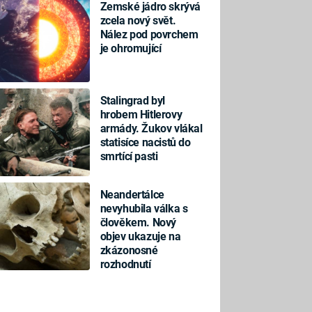
Zemské jádro skrývá
zcela nový svět.
Nález pod povrchem
je ohromující
Stalingrad byl
hrobem Hitlerovy
armády. Žukov vlákal
statisíce nacistů do
smrtící pasti
Neandertálce
nevyhubila válka s
člověkem. Nový
objev ukazuje na
zkázonosné
rozhodnutí