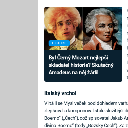
HISTORIE
Byl Černý Mozart nejlepší
skladatel historie? Skutečný
Amadeus na něj žárlil
Italský vrchol
V Itálii se Mysliveček pod dohledem varh
zlepšoval a komponoval stále složitější dí
Boemo“ („Čech“), což spisovatel Jakub Ar
divino Boemo“ (tedy „Božský Čech“). Za 