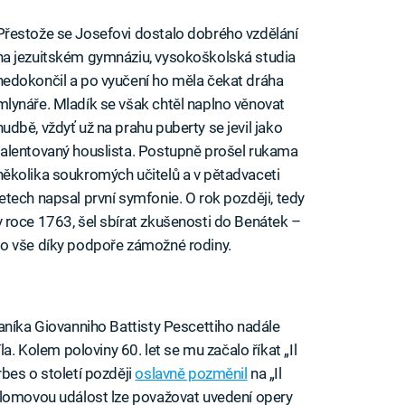
Přestože se Josefovi dostalo dobrého vzdělání
na jezuitském gymnáziu, vysokoškolská studia
nedokončil a po vyučení ho měla čekat dráha
mlynáře. Mladík se však chtěl naplno věnovat
hudbě, vždyť už na prahu puberty se jevil jako
talentovaný houslista. Postupně prošel rukama
několika soukromých učitelů a v pětadvaceti
letech napsal první symfonie. O rok později, tedy
v roce 1763, šel sbírat zkušenosti do Benátek –
to vše díky podpoře zámožné rodiny.
aníka Giovanniho Battisty Pescettiho nadále
la. Kolem poloviny 60. let se mu začalo říkat „Il
bes o století později
oslavně pozměnil
na „Il
zlomovou událost lze považovat uvedení opery