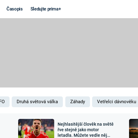
Časopis
Sledujte prima+
Věda a
Války
technika
STUDENÁ V
KORONAVIRUS
VÁLKA VE
VIETNAMU
VESMÍR
VÁLEČNÉ FI
MARS
SERIÁLY
FO
Druhá světová válka
Záhady
Vetřelci dávnověku
Nejhlasitější člověk na světě
Záhady a
Zajímav
řve stejně jako motor
letadla. Můžete vedle něj
konspirace