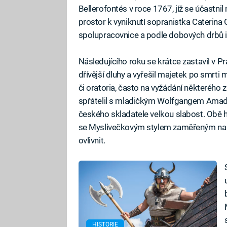
Bellerofontés v roce 1767, jíž se účastnil
prostor k vyniknutí sopranistka Caterina 
spolupracovnice a podle dobových drbů i
Následujícího roku se krátce zastavil v Pr
dřívější dluhy a vyřešil majetek po smrti
či oratoria, často na vyžádání některého 
spřátelil s mladičkým Wolfgangem Amad
českého skladatele velkou slabost. Obě h
se Myslivečkovým stylem zaměřeným na p
ovlivnit.
HISTORIE