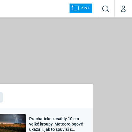
ŽIVĚ
Vyhledávání
Můj p
Prima+
ÁLKA
CNN Prima NEWS
Prima FRESH
Prima LIVING
LMY A
Prima Ženy
Prima LAJK
Prachaticko zasáhly 10 cm
osti
velké kroupy. Meteorologové
Sledujte nás
ukázali, jak to souvisí s