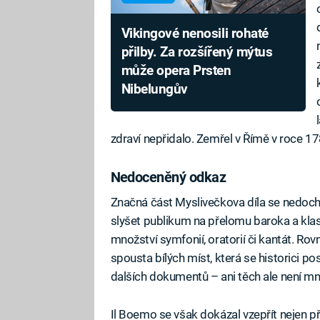
Vikingové nenosili rohaté
přilby. Za rozšířený mýtus
může opera Prsten
Nibelungův
zdraví nepřidalo. Zemřel v Římě v roce 1
Nedoceněný odkaz
Značná část Myslivečkova díla se nedocho
slyšet publikum na přelomu baroka a klas
množství symfonií, oratorií či kantát. Rov
spousta bílých míst, která se historici 
dalších dokumentů – ani těch ale není m
Il Boemo se však dokázal vzepřít nejen p