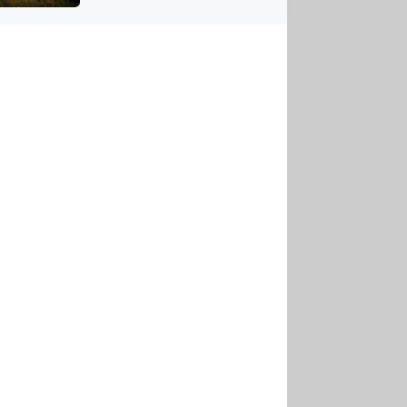
US
tornádem
RSUS
ZE A