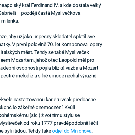
 neapolský král Ferdinand IV. a kde dostala velký
Gabrielli – později častá Myslivečkova
 milenka.
aze, aby už jako úspěšný skladatel splatil své
 matky. V první polovině 70. let komponoval opery
z italských měst. Tehdy se také Mysliveček
eem Mozartem, jehož otec Leopold měl pro
udební osobnosti pojila blízká vazba a Mozart
estré melodie a silné emoce nechal výrazně
Skvěle nastartovanou kariéru však předčasně
ukončilo zákeřné onemocnění. Kvůli
bohémskému (sic!) životnímu stylu se
Mysliveček od roku 1777 pravděpodobně léčil
se syfilitidou. Tehdy také
odjel do Mnichova
,