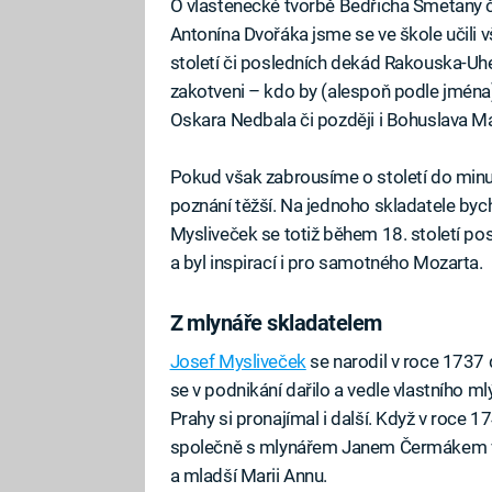
O vlastenecké tvorbě Bedřicha Smetany č
Antonína Dvořáka jsme se ve škole učili vš
století či posledních dekád Rakouska-U
zakotveni – kdo by (alespoň podle jména
Oskara Nedbala či později i Bohuslava M
Pokud však zabrousíme o století do minu
poznání těžší. Na jednoho skladatele b
Mysliveček se totiž během 18. století po
a byl inspirací i pro samotného Mozarta.
Z mlynáře skladatelem
Josef Mysliveček
se narodil v roce 1737
se v podnikání dařilo a vedle vlastního 
Prahy si pronajímal i další. Když v roce 
společně s mlynářem Janem Čermákem vy
a mladší Marii Annu.