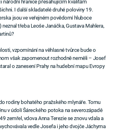
i národní hranice přesahujícím kvalitám
ichni. I další skladatelé druhé poloviny 19.
herska jsou ve veřejném povědomí hluboce
) neznal třeba Leoše Janáčka, Gustava Mahlera,
artinů?
losti, vzpomínání na věhlasné tvůrce bude o
ychom však zapomenout rozhodně neměli – Josef
staral o zanesení Prahy na hudební mapu Evropy
 do rodiny bohatého pražského mlynáře. Tomu
mlýnu v údolí Šáreckého potoka na severozápadě
1749 zemřel, vdova Anna Terezie se znovu vdala a
chovávala vedle Josefa i jeho dvojče Jáchyma