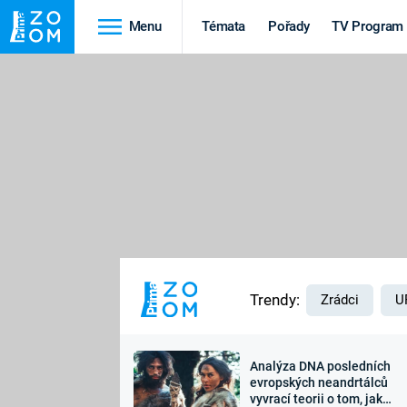
Menu
Témata
Pořady
TV Program
Cestování
Historie
HRADY A ZÁMKY
VIKINGOVÉ
HEDVÁBNÁ STEZKA
EPIDEMIE A
PANDEMIE
PŘÍRODA
STAROVĚKÝ EGYPT
Trendy:
Zrádci
U
Analýza DNA posledních
Druhá
Výročí
evropských neandrtálců
vyvrací teorii o tom, jak
světová válka