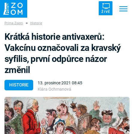
ŽIVĚ
Prima Zoom
■
Historie
Trendy:
ZRÁDCI
UFO
DRUHÁ SVĚTOVÁ VÁLKA
Krátká historie antivaxerů:
ZÁHADY
VETŘELCI DÁVNOVĚKU
Vakcínu označovali za kravský
syfilis, první odpůrce názor
změnil
Témata
13. prosince 2021 08:45
HISTORIE
Klára Ochmanová
Témata
Pořady
TV Program