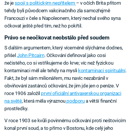
že je
spojí s politickým nepřítelem
– v očích Brita přitom
tehdy byli původcem vakcinačního zla samozřejmě
Francouzi v čele s Napoleonem, který nechal svého syna
očkovat ještě před tím, než ho pokřtil.
Právo se neočkovat neobstálo před soudem
S dalším argumentem, který víceméně slýcháme dodnes,
přišel
John Pitcairn
. Očkování definoval jako cosi
nečistého, co si vstřikujeme do krve; víc než fyzickou
kontaminaci měl ale tehdy na mysli
kontaminaci spirituální
.
Fakt, že byl sám milionářem, mu navíc nezabránil v
obviňování zastánců očkování, že jim jde jen o peníze. V
roce 1906 založil
první oficiální antivaxerskou organizaci
na světě
, která měla výraznou
podporu
a větší finanční
prostředky.
V roce 1903 se kvůli povinnému očkování proti neštovicím
konal první soud, a to přímo v Bostonu, kde celý jeho