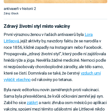
antivaxeři v historii 2
Zdroj: iStock
Zdravý životní styl místo vakcíny
První výraznou ženou v řadách antivaxerů byla
Lora
Littleová
, jejíž aktivity by, navzdory faktu že se narodila v
roce 1856, klidně zapadly na Instagram nebo Facebook.
Propagovala „zdravý životní styl“, který podle ní zajišťovala
hnědá rýže a jóga. Nevěřila žádné medicíně. Nemoci podle
ní nezpůsobovaly choroboplodné zárodky, ale tělo samo,
které se čistí. Domnívala se také, že čerstvý
vzduch umí
vyléčit všechno
od rakoviny po tetanus.
Byla navíc editorkou novin zaměřených proti vakcinaci.
Sama byla přesvědčená, že kvůli očkování zemřel její syn.
Zabil ho sice
záškrt
a navíc zhruba osm měsíců po aplikaci
vakcíny, spojení mezi těmito událostmi ale Littleové nikdo