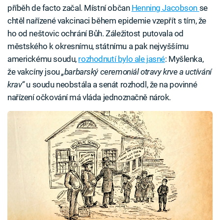
příběh de facto začal. Místní občan
Henning Jacobson
se
chtěl nařízené vakcinaci během epidemie vzepřít s tím, že
ho od neštovic ochrání Bůh. Záležitost putovala od
městského k okresnímu, státnímu a pak nejvyššímu
americkému soudu,
rozhodnutí bylo ale jasné
: Myšlenka,
že vakcíny jsou
„barbarský ceremoniál otravy krve a uctívání
krav“
u soudu neobstála a senát rozhodl, že na povinné
nařízení očkování má vláda jednoznačně nárok.