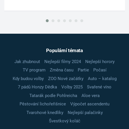
Populární témata
Jak zhubnout
Nejlepší filmy 2024
Nejlepší horory
TV program
Změna času
Partie
Počasí
Kdy budou volby
ZOO Nové začátky
Auto – katalog
7 pádů Honzy Dědka
Volby 2025
Svařené víno
Tatarák podle Pohlreicha
Aloe vera
Pěstování lichořeřišnice
Výpočet ascendentu
Tvarohové knedlíky
Nejlepší palačinky
Švestkový koláč