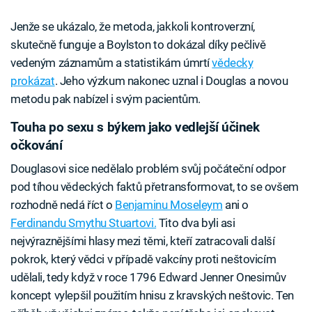
Jenže se ukázalo, že metoda, jakkoli kontroverzní,
skutečně funguje a Boylston to dokázal díky pečlivě
vedeným záznamům a statistikám úmrtí
vědecky
prokázat
. Jeho výzkum nakonec uznal i Douglas a novou
metodu pak nabízel i svým pacientům.
Touha po sexu s býkem jako vedlejší účinek
očkování
Douglasovi sice nedělalo problém svůj počáteční odpor
pod tíhou vědeckých faktů přetransformovat, to se ovšem
rozhodně nedá říct o
Benjaminu Moseleym
ani o
Ferdinandu Smythu Stuartovi.
Tito dva byli asi
nejvýraznějšími hlasy mezi těmi, kteří zatracovali další
pokrok, který vědci v případě vakcíny proti neštovicím
udělali, tedy když v roce 1796 Edward Jenner Onesimův
koncept vylepšil použitím hnisu z kravských neštovic. Ten