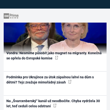
Vondra: Nesmíme působit jako magnet na migranty. Konečná
se opřela do Evropské komise
Podmínka pro Ukrajince za útok zápalnou lahví na dům s
dětmi? Tejc zvažuje mimořádný zásah
Na „Švarcenberský“ kanál už neodbočíte. Chyba vydržela 30
let, teď ceduli celou odstraní