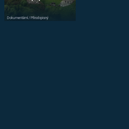
Dokumentární / Přírodopisný