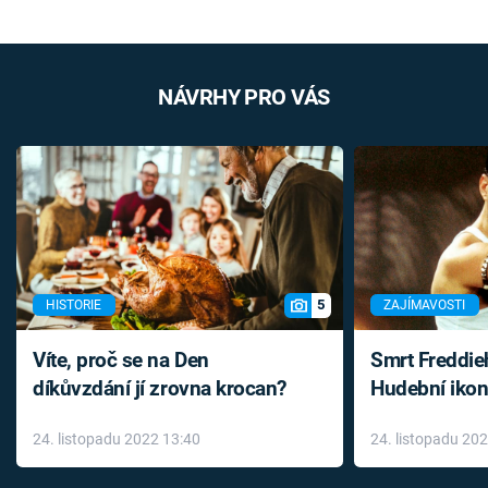
NÁVRHY PRO VÁS
5
HISTORIE
ZAJÍMAVOSTI
Víte, proč se na Den
Smrt Freddie
díkůvzdání jí zrovna krocan?
Hudební ikon
až do konce 
24. listopadu 2022 13:40
24. listopadu 20
léky