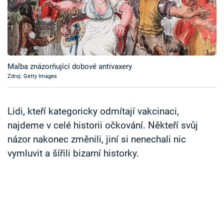
Časopis
Sledujte prima+
Přihlášení
Malba znázorňující dobové antivaxery
Zdroj: Getty Images
Sledujte nás
Lidi, kteří kategoricky odmítají vakcinaci,
najdeme v celé historii očkování. Někteří svůj
názor nakonec změnili, jiní si nenechali nic
vymluvit a šířili bizarní historky.