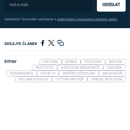
ODESLAT
Odesláním formuláře souhlasíte s
podmínkami zpracování osobních údajů
SDÍLEJTE ČLÁNEK
ŠTÍTKY
HISTORIE
AFRIKA
OČKOVÁNÍ
BOSTON
NEŠTOVICE
NAPOLEON BONAPARTE
VAKCÍNA
KORONAVIRUS
COVID-19
ODPŮRCI OČKOVÁNÍ
ANTIVAXEŘI
WILLIAM DOUGLAS
COTTON MATHER
ZABDIEL BOYLSTON