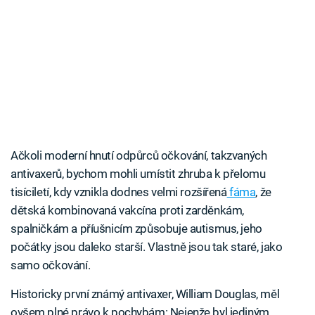
Ačkoli moderní hnutí odpůrců očkování, takzvaných
antivaxerů, bychom mohli umístit zhruba k přelomu
tisíciletí, kdy vznikla dodnes velmi rozšířená
fáma
, že
dětská kombinovaná vakcína proti zarděnkám,
spalničkám a příušnicím způsobuje autismus, jeho
počátky jsou daleko starší. Vlastně jsou tak staré, jako
samo očkování.
Historicky první známý antivaxer, William Douglas, měl
ovšem plné právo k pochybám: Nejenže byl jediným