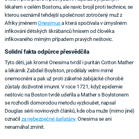
lékařem v celém Bostonu, ale navíc brojil proti technice, se
kterou seznámil tehdejší společnost zotročený muž z
Afriky jménem
Onesimus
a která spočívala v úmyslném
infikování dětských škrábanců hnisem od člověka
infikovaného mírným případem pravých neštovic.
Solidní fakta odpůrce přesvědčila
Tyto děti, jak kromě Onesima tvrdil i puritán Cotton Mather
a lékárník Zabdiel Boylston, prodělaly velmi mírné
onemocnění a pak už proti zákeřné zabijácké chorobě
zůstaly doživotně imunní. V roce 1721, když epidemie
neštovic na Boston tvrdě udeřila a Mather s Boylstonem
se rozhodli domorodou metodu vyzkoušet, napsal
Douglas sérii novinových článků, kde oba muže (mimo jiné)
označil
za nebezpečné šarlatány
. Onesima se ani
nenamáhal zmínit.