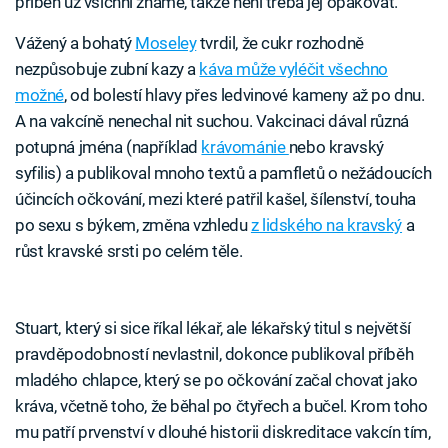
příběh už všichni známe, takže není třeba jej opakovat.
Vážený a bohatý
Moseley
tvrdil, že cukr rozhodně
nezpůsobuje zubní kazy a
káva může vyléčit všechno
možné
, od bolestí hlavy přes ledvinové kameny až po dnu.
A na vakcíně nenechal nit suchou. Vakcinaci dával různá
potupná jména (například
krávománie
nebo kravský
syfilis) a publikoval mnoho textů a pamfletů o nežádoucích
účincích očkování, mezi které patřil kašel, šílenství, touha
po sexu s býkem, změna vzhledu
z lidského na kravský
a
růst kravské srsti po celém těle.
Stuart, který si sice říkal lékař, ale lékařský titul s největší
pravděpodobností nevlastnil, dokonce publikoval příběh
mladého chlapce, který se po očkování začal chovat jako
kráva, včetně toho, že běhal po čtyřech a bučel. Krom toho
mu patří prvenství v dlouhé historii diskreditace vakcín tím,