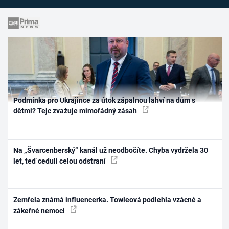
Podmínka pro Ukrajince za útok zápalnou lahví na dům s
dětmi? Tejc zvažuje mimořádný zásah
Na „Švarcenberský“ kanál už neodbočíte. Chyba vydržela 30
let, teď ceduli celou odstraní
Zemřela známá influencerka. Towleová podlehla vzácné a
zákeřné nemoci