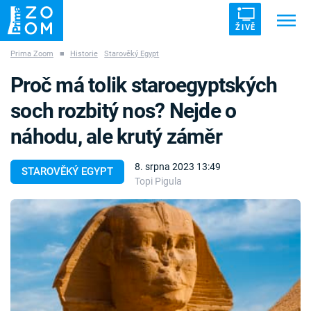
ŽIVĚ
Prima Zoom
■
Historie
Starověký Egypt
Trendy:
ZRÁDCI
UFO
DRUHÁ SVĚTOVÁ VÁLKA
Proč má tolik staroegyptských
ZÁHADY
VETŘELCI DÁVNOVĚKU
soch rozbitý nos? Nejde o
náhodu, ale krutý záměr
8. srpna 2023 13:49
STAROVĚKÝ EGYPT
Topi Pigula
Témata
Témata
Pořady
TV Program