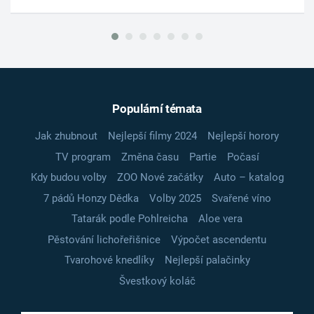
Populární témata
Jak zhubnout
Nejlepší filmy 2024
Nejlepší horory
TV program
Změna času
Partie
Počasí
Kdy budou volby
ZOO Nové začátky
Auto – katalog
7 pádů Honzy Dědka
Volby 2025
Svařené víno
Tatarák podle Pohlreicha
Aloe vera
Pěstování lichořeřišnice
Výpočet ascendentu
Tvarohové knedlíky
Nejlepší palačinky
Švestkový koláč