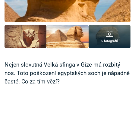
Časopis
Sledujte prima+
Přihlášení
5 fotografií
Sledujte nás
Nejen slovutná Velká sfinga v Gíze má rozbitý
nos. Toto poškození egyptských soch je nápadně
časté. Co za tím vězí?