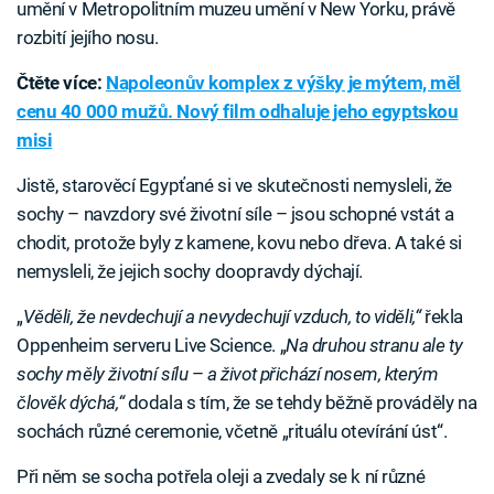
umění v Metropolitním muzeu umění v New Yorku, právě
rozbití jejího nosu.
Čtěte více:
Napoleonův komplex z výšky je mýtem, měl
cenu 40 000 mužů. Nový film odhaluje jeho egyptskou
misi
Jistě, starověcí Egypťané si ve skutečnosti nemysleli, že
sochy – navzdory své životní síle – jsou schopné vstát a
chodit, protože byly z kamene, kovu nebo dřeva. A také si
nemysleli, že jejich sochy doopravdy dýchají.
„
Věděli, že nevdechují a nevydechují vzduch, to viděli,“
řekla
Oppenheim serveru Live Science. „
Na druhou stranu ale ty
sochy měly životní sílu
–
a život přichází nosem, kterým
člověk dýchá,“
dodala s tím, že se tehdy běžně prováděly na
sochách různé ceremonie, včetně „rituálu otevírání úst“.
Při něm se socha potřela oleji a zvedaly se k ní různé