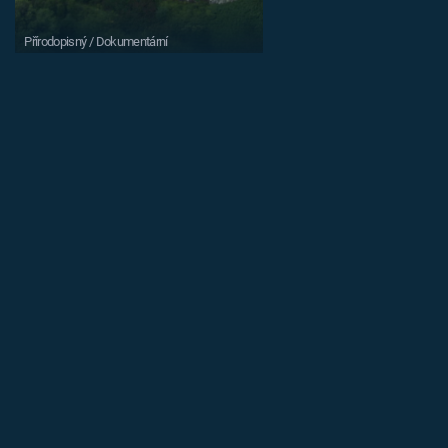
Přírodopisný / Dokumentární