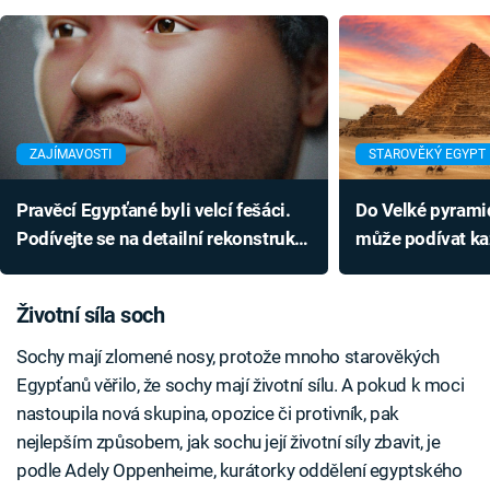
ZAJÍMAVOSTI
STAROVĚKÝ EGYPT
Pravěcí Egypťané byli velcí fešáci.
Do Velké pyramid
Podívejte se na detailní rekonstrukci
může podívat ka
obličeje dávno před pyramidami
zajímavá novink
Životní síla soch
Sochy mají zlomené nosy, protože mnoho starověkých
Egypťanů věřilo, že sochy mají životní sílu. A pokud k moci
nastoupila nová skupina, opozice či protivník, pak
nejlepším způsobem, jak sochu její životní síly zbavit, je
podle Adely Oppenheime, kurátorky oddělení egyptského