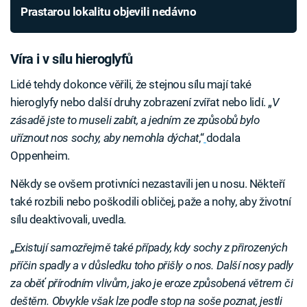
Prastarou lokalitu objevili nedávno
Víra i v sílu hieroglyfů
Lidé tehdy dokonce věřili, že stejnou sílu mají také
hieroglyfy nebo další druhy zobrazení zvířat nebo lidí. „
V
zásadě jste to museli zabít, a jedním ze způsobů bylo
uříznout nos sochy, aby nemohla dýchat
,“
dodala
Oppenheim.
Někdy se ovšem protivníci nezastavili jen u nosu. Někteří
také rozbili nebo poškodili obličej, paže a nohy, aby životní
sílu deaktivovali, uvedla.
„
Existují samozřejmě také případy, kdy sochy z přirozených
příčin spadly a v důsledku toho přišly o nos. Další nosy padly
za oběť přírodním vlivům, jako je eroze způsobená větrem či
deštěm. Obvykle však lze podle stop na soše poznat, jestli