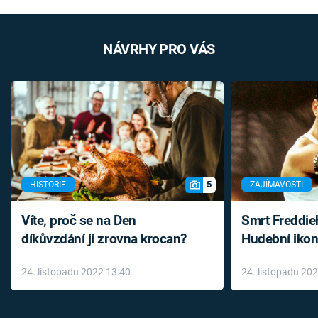
NÁVRHY PRO VÁS
5
HISTORIE
ZAJÍMAVOSTI
Víte, proč se na Den
Smrt Freddie
díkůvzdání jí zrovna krocan?
Hudební ikon
až do konce 
24. listopadu 2022 13:40
24. listopadu 20
léky