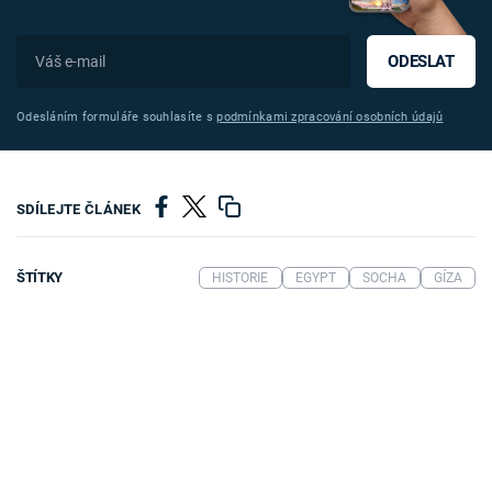
ODESLAT
Odesláním formuláře souhlasíte s
podmínkami zpracování osobních údajů
SDÍLEJTE ČLÁNEK
ŠTÍTKY
HISTORIE
EGYPT
SOCHA
GÍZA