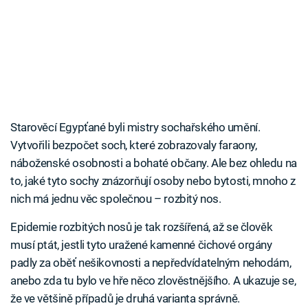
Starověcí Egypťané byli mistry sochařského umění.
Vytvořili bezpočet soch, které zobrazovaly faraony,
náboženské osobnosti a bohaté občany. Ale bez ohledu na
to, jaké tyto sochy znázorňují osoby nebo bytosti, mnoho z
nich má jednu věc společnou – rozbitý nos.
Epidemie rozbitých nosů je tak rozšířená, až se člověk
musí ptát, jestli tyto uražené kamenné čichové orgány
padly za oběť nešikovnosti a nepředvídatelným nehodám,
anebo zda tu bylo ve hře něco zlověstnějšího. A ukazuje se,
že ve většině případů je druhá varianta správně.