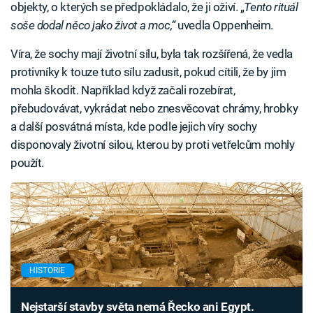
objekty, o kterých se předpokládalo, že ji oživí. „
Tento rituál
soše dodal něco jako život a moc,“
uvedla Oppenheim.
Víra, že sochy mají životní sílu, byla tak rozšířená, že vedla
protivníky k touze tuto sílu zadusit, pokud cítili, že by jim
mohla škodit. Například když začali rozebírat,
přebudovávat, vykrádat nebo znesvěcovat chrámy, hrobky
a další posvátná místa, kde podle jejich víry sochy
disponovaly životní silou, kterou by proti vetřelcům mohly
použít.
HISTORIE
Nejstarší stavby světa nemá Řecko ani Egypt.