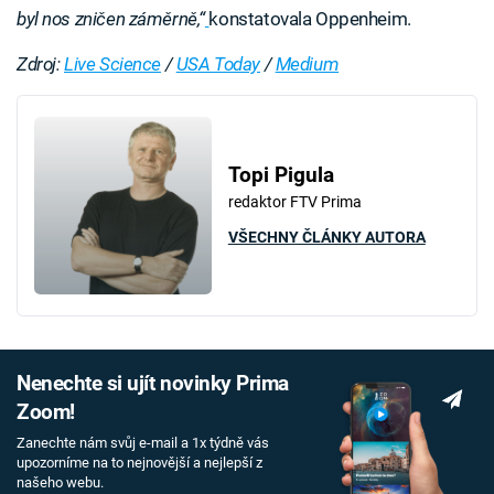
byl nos zničen záměrně,“
konstatovala Oppenheim.
Zdroj:
Live Science
/
USA Today
/
Medium
Topi Pigula
redaktor FTV Prima
VŠECHNY ČLÁNKY AUTORA
Nenechte si ujít novinky Prima
Zoom!
Zanechte nám svůj e-mail a 1x týdně vás
upozorníme na to nejnovější a nejlepší z
našeho webu.