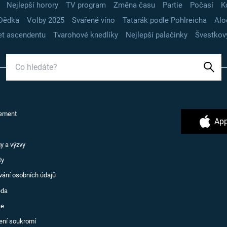
Nejlepší horory
TV program
Změna času
Partie
Počasí
K
Dědka
Volby 2025
Svařené víno
Tatarák podle Pohlreicha
Alo
t ascendentu
Tvarohové knedlíky
Nejlepší palačinky
Švestkov
ement
App
y a výzvy
ty
vání osobních údajů
ěda
ce
ení soukromí