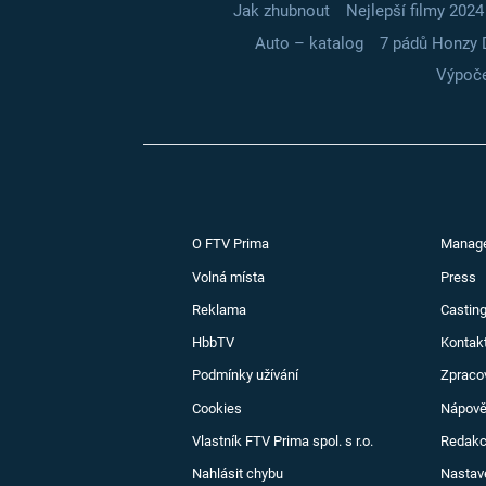
Jak zhubnout
Nejlepší filmy 2024
Auto – katalog
7 pádů Honzy 
Výpoče
O FTV Prima
Manag
Volná místa
Press
Reklama
Casting
HbbTV
Kontak
Podmínky užívání
Zpraco
Cookies
Nápov
Vlastník FTV Prima spol. s r.o.
Redak
Nahlásit chybu
Nastav