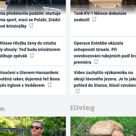
ma představila podzim: startuje
Tank KV-1 Němce dokonale
ma sport, vrací se Polabí, Zrádci
zaskočil
ové kriminálky
thiase Hložka ženy do vztahu
Operace Entebbe ukázala
dy uhnaly: Teď budu iniciátorem
schopnosti Izraele. Při
 slibuje zpěvák
osvobozování rukojmích padl br
premiéra
zloučení s Glenem Hansardem:
Video zachytilo výzkumníka na
outěná rakev, dojemná řeč Bona
okraji lávového jezera. Je to jak
zpěv Irglové s Vedderem
pohled do Slunce, hlásil vzruše