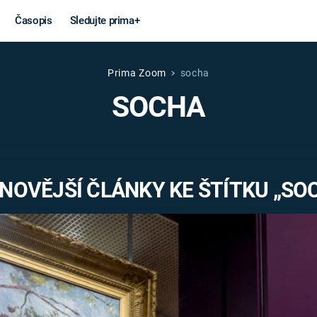
Časopis
Sledujte prima+
Prima Zoom
socha
Věda a
Války
SOCHA
technika
STUDENÁ V
KORONAVIRUS
VÁLKA VE
VIETNAMU
VESMÍR
NOVĚJŠÍ ČLÁNKY KE ŠTÍTKU „SO
VÁLEČNÉ FI
MARS
SERIÁLY
Záhady a
Zajímav
konspirace