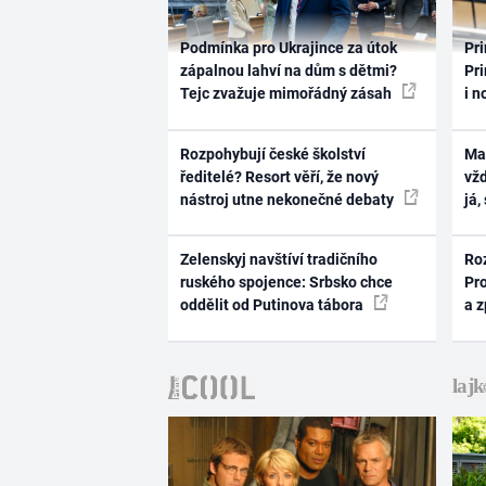
Podmínka pro Ukrajince za útok
Pri
zápalnou lahví na dům s dětmi?
Pri
Tejc zvažuje mimořádný zásah
i n
Rozpohybují české školství
Ma
ředitelé? Resort věří, že nový
vž
nástroj utne nekonečné debaty
já,
Zelenskyj navštíví tradičního
Ro
ruského spojence: Srbsko chce
Pr
oddělit od Putinova tábora
a 