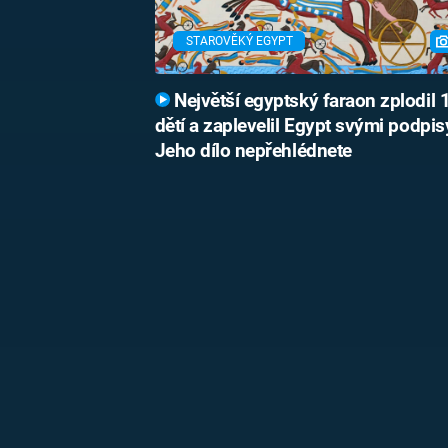
STAROVĚKÝ EGYPT
Největší egyptský faraon zplodil 
dětí a zaplevelil Egypt svými podpis
Jeho dílo nepřehlédnete