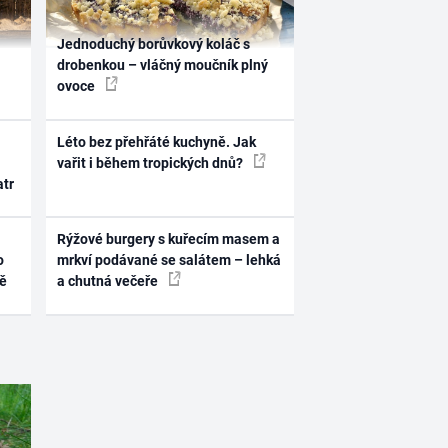
Jednoduchý borůvkový koláč s
drobenkou – vláčný moučník plný
ovoce
Léto bez přehřáté kuchyně. Jak
vařit i během tropických dnů?
atr
Rýžové burgery s kuřecím masem a
o
mrkví podávané se salátem – lehká
ně
a chutná večeře