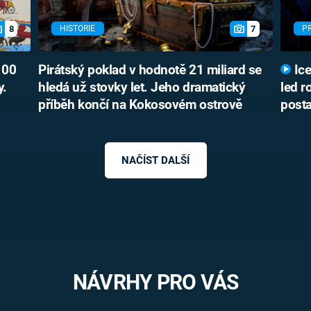
8
7
HISTORIE
P
100
Pirátský poklad v hodnotě 21 miliard se
Ice
y.
hledá už stovky let. Jeho dramatický
led r
příběh končí na Kokosovém ostrově
posta
NAČÍST DALŠÍ
NÁVRHY PRO VÁS