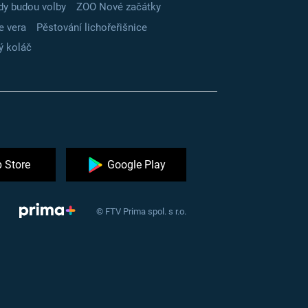
dy budou volby
ZOO Nové začátky
e vera
Pěstování lichořeřišnice
ý koláč
 Store
Google Play
© FTV Prima spol. s r.o.