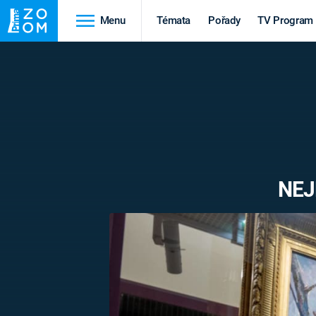
Menu
Témata
Pořady
TV Program
Cestování
Historie
HRADY A ZÁMKY
VIKINGOVÉ
HEDVÁBNÁ STEZKA
EPIDEMIE A
PANDEMIE
PŘÍRODA
NEJ
STAROVĚKÝ EGYPT
Druhá
Výročí
světová válka