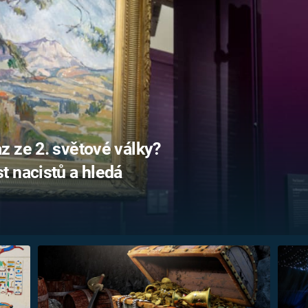
FILMY VERS
REALITA
UFO A
MIMOZEMŠŤANÉ
HORORY VE
REALITA
UTAJENÉ PŘÍBĚHY
ČESKÝCH DĚJIN
OPTICKÉ ILU
KLAMY
ALTERNATIVNÍ
HISTORIE
z ze 2. světové války?
 nacistů a hledá