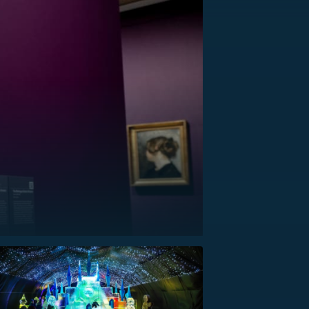
US
RSUS
ZE A