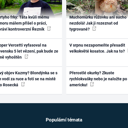
rtyho frky: Táta kvůli mému
Muchomůrku růžovku ani sucho
oru málem přišel o práci,
nezdolá! Jak ji rozeznat od
práví kontroverzní Řezník
tygrované?
per Vercetti vyfasoval na
V srpnu nezapomeňte přesadit
vensku 5 let vězení, pak bude ze
velkokvěté kosatce. Jak na to?
mě vyhoštěn
vý objev Kazmy? Blondýnka se s
Přerostlé okurky? Zkuste
 vodí za ruce a fotí se na místě
rychlokvašky nebo je naložte po
ko Rosecká
americku!
Populární témata