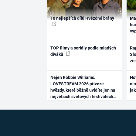
10 nejlepších dílů Hvězdné brány
Ma
hum
vy
TOP filmy a seriály podle mladých
Rap
diváků
Slo
ze
Nejen Robbie Williams.
No
LOVESTREAM 2026 přiveze
ním
hvězdy, které běžně uvidíte jen na
ja
největších světových festivalech