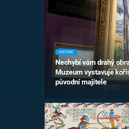
MARIE TEREZIE
ADOLF HITLER
NAPOLEON
BONAPARTE
ATENTÁT NA
REINHARDA
BRITSKÁ
HEYDRICHA
KRÁLOVSKÁ
RODINA
PRVNÍ SVĚTOVÁ
VÁLKA
HISTORIE
Nechybí vám drahý obra
Muzeum vystavuje kořist
původní majitele