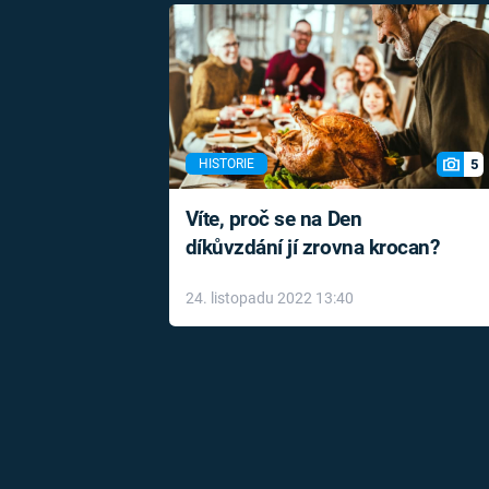
5
HISTORIE
Víte, proč se na Den
díkůvzdání jí zrovna krocan?
24. listopadu 2022 13:40