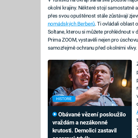
okolní krajiny. Některé stojí samostatně a
přes svou opuštěnost stále zůstávají zj
nomádských Berberů
. Ti ovládali oblas
Soltane, kterou si můžete prohlédnout 
Prima ZOOM, vystavěli nejen pro úschovu ob
samozřejmě ochranu před okolními vlivy. 
HISTORIE
Obávané vězení posloužilo
vraždám a nezákonné
krutosti. Demolici zastavil