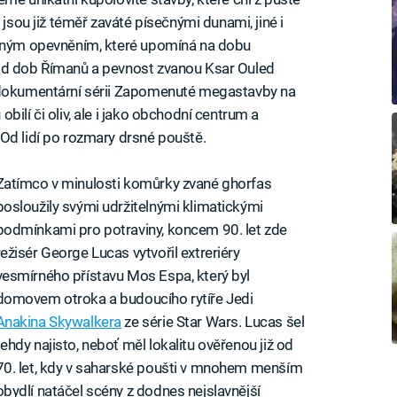
 jsou již téměř zaváté písečnými dunami, jiné i
evným opevněním, které upomíná na dobu
t od dob Římanů a pevnost zvanou Ksar Ouled
v dokumentární sérii Zapomenuté megastavby na
ilí či oliv, ale i jako obchodní centrum a
Od lidí po rozmary drsné pouště.
Zatímco v minulosti komůrky zvané ghorfas
posloužily svými udržitelnými klimatickými
podmínkami pro potraviny, koncem 90. let zde
režisér George Lucas vytvořil extreriéry
vesmírného přístavu Mos Espa, který byl
domovem otroka a budoucího rytíře Jedi
Anakina Skywalkera
ze série Star Wars. Lucas šel
tehdy najisto, neboť měl lokalitu ověřenou již od
70. let, kdy v saharské poušti v mnohem menším
obydlí natáčel scény z dodnes nejslavnější