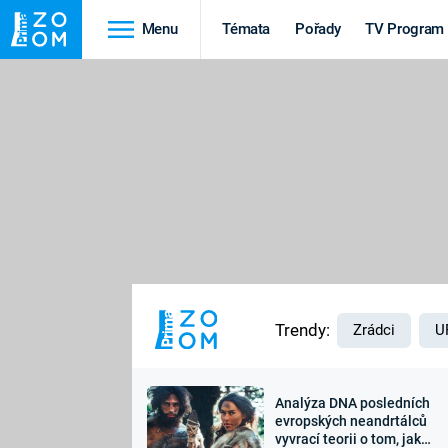
Menu
Témata
Pořady
TV Program
Cestování
Historie
HRADY A ZÁMKY
VIKINGOVÉ
HEDVÁBNÁ STEZKA
EPIDEMIE A
PANDEMIE
PŘÍRODA
STAROVĚKÝ EGYPT
Trendy:
Zrádci
U
Analýza DNA posledních
Druhá
Výročí
evropských neandrtálců
vyvrací teorii o tom, jak
světová válka