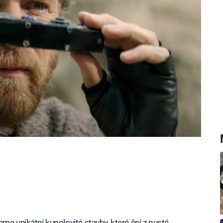
která je oblíbenou turistickou atrakcí. A
ne písek.
me unikátní kupolovité stavby, které ční z pusté