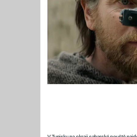
nejslavnější lokaci filmové ságy, 
bude jí do chvíle, než místo zava
V Tunisku na okraji saharské pouště najde