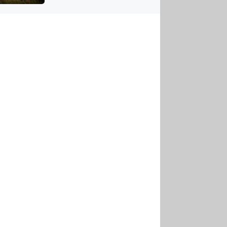
US
tornádem
RSUS
ZE A