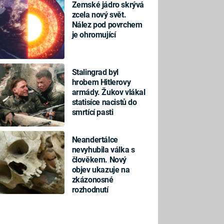
Zemské jádro skrývá
zcela nový svět.
Nález pod povrchem
je ohromující
Stalingrad byl
hrobem Hitlerovy
armády. Žukov vlákal
statisíce nacistů do
smrtící pasti
Neandertálce
nevyhubila válka s
člověkem. Nový
objev ukazuje na
zkázonosné
rozhodnutí