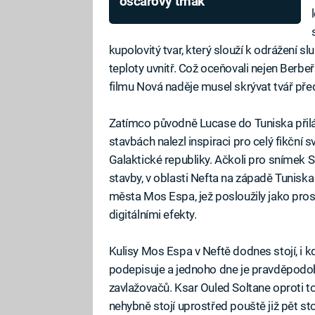
oscarový trhák
kupolovitý tvar, který slouží k odrážení s
teploty uvnitř. Což oceňovali nejen Berbeř
filmu Nová naděje musel skrývat tvář pře
Zatímco původně Lucase do Tuniska přilá
stavbách nalezl inspiraci pro celý fikční 
Galaktické republiky. Ačkoli pro snímek 
stavby, v oblasti Nefta na západě Tuniska
města Mos Espa, jež posloužily jako prostř
digitálními efekty.
Kulisy Mos Espa v Neftě dodnes stojí, i 
podepisuje a jednoho dne je pravděpodobn
zavlažovačů. Ksar Ouled Soltane oproti to
nehybně stojí uprostřed pouště již pět sto