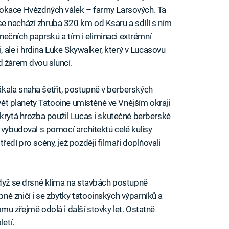
lokace Hvězdných válek – farmy Larsových. Ta
se nachází zhruba 320 km od Ksaru a sdílí s ním
lunečních paprsků a tím i eliminaci extrémní
i, ale i hrdina Luke Skywalker, který v Lucasovu
d žárem dvou sluncí.
kala snaha šetřit, postupně v berberských
svět planety Tatooine umístěné ve Vnějším okraji
Skrytá hrozba použil Lucas i skutečné berberské
 vybudoval s pomocí architektů celé kulisy
edí pro scény, jež později filmaři doplňovali
když se drsné klima na stavbách postupně
ě zničí i se zbytky tatooinských výparníků a
mu zřejmě odolá i další stovky let. Ostatně
letí.