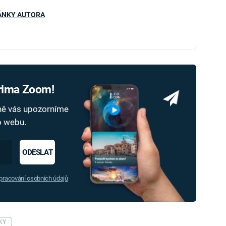
ÁNKY AUTORA
Prima Zoom!
dně vás upozorníme
ho webu.
ODESLAT
racování osobních údajů
KY