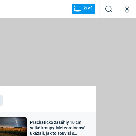
ŽIVĚ
Vyhledávání
Můj p
Prima+
ÁLKA
CNN Prima NEWS
Prima FRESH
Prima LIVING
LMY A
Prima Ženy
Prima LAJK
Prachaticko zasáhly 10 cm
osti
velké kroupy. Meteorologové
Sledujte nás
ukázali, jak to souvisí s