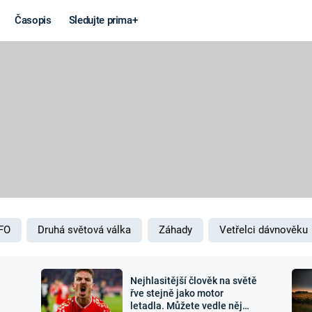
Časopis
Sledujte prima+
Věda a
Války
technika
STUDENÁ V
KORONAVIRUS
VÁLKA VE
VIETNAMU
VESMÍR
VÁLEČNÉ FI
MARS
SERIÁLY
FO
Druhá světová válka
Záhady
Vetřelci dávnověku
Nejhlasitější člověk na světě
Záhady a
Zajímav
řve stejně jako motor
letadla. Můžete vedle něj
konspirace