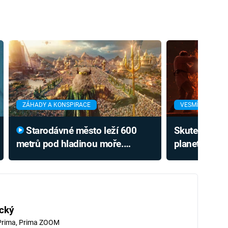
ZÁHADY A KONSPIRACE
VESMÍR
Starodávné město leží 600
Skutečný Mus
metrů pod hladinou moře.
planeta přip
Stáří se odhaduje na 50 000 let
Vadera. Proč 
cký
Prima, Prima ZOOM