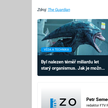
Zdroj:
The Guardian
VĚDA A TECHNIKA
Byl nalezen téměř miliardu let
starý organismus. Jak je možné,
že stále žije?
Petr Seme
redaktor FTV 