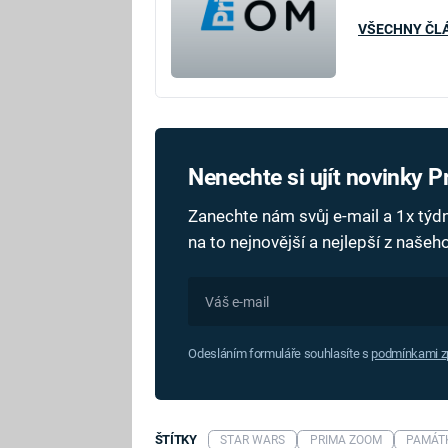
VŠECHNY ČL
Nenechte si ujít novinky 
Zanechte nám svůj e-mail a 1x tý
na to nejnovější a nejlepší z naše
Odesláním formuláře souhlasíte s
podmínkami zp
ŠTÍTKY
STAR WARS
PRIMA ZOOM
PAMÁT