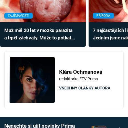
ZAJÍMAVOSTI
PŘÍRODA
Muž měl 20 let v mozku parazita
7 nejčastějších l
a trpěl záchvaty. Může to potkat
Jedním jsme nak
i vás
Klára Ochmanová
redaktorka FTV Prima
VŠECHNY ČLÁNKY AUTORA
Nenechte si ujít novinky Prima