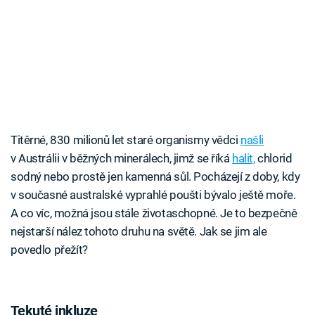
Titěrné, 830 milionů let staré organismy vědci
našli
v Austrálii v běžných minerálech, jimž se říká
halit,
chlorid
sodný nebo prostě jen kamenná sůl. Pocházejí z doby, kdy
v současné australské vyprahlé poušti bývalo ještě moře.
A co víc, možná jsou stále životaschopné. Je to bezpečně
nejstarší nález tohoto druhu na světě. Jak se jim ale
povedlo přežít?
Tekuté inkluze