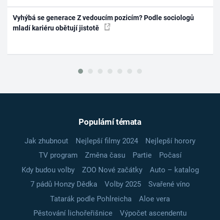
Vyhýbá se generace Z vedoucím pozicím? Podle sociologů
mladí kariéru obětují jistotě
Populární témata
Jak zhubnout
Nejlepší filmy 2024
Nejlepší horory
TV program
Změna času
Partie
Počasí
Kdy budou volby
ZOO Nové začátky
Auto – katalog
7 pádů Honzy Dědka
Volby 2025
Svařené víno
Tatarák podle Pohlreicha
Aloe vera
Pěstování lichořeřišnice
Výpočet ascendentu