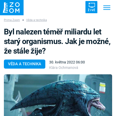
ŽIVĚ
Prima Zoom
■
Věda a technika
Trendy:
ZRÁDCI
UFO
DRUHÁ SVĚTOVÁ VÁLKA
Byl nalezen téměř miliardu let
ZÁHADY
VETŘELCI DÁVNOVĚKU
starý organismus. Jak je možné,
že stále žije?
30. května 2022 06:00
VĚDA A TECHNIKA
Klára Ochmanová
Témata
Témata
Pořady
TV Program