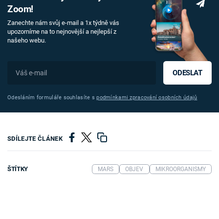
Zoom!
Zanechte nám svůj e-mail a 1x týdně vás
upozorníme na to nejnovější a nejlepší z
našeho webu.
ODESLAT
Odesláním formuláře souhlasíte s
podmínkami zpracování osobních údajů
SDÍLEJTE ČLÁNEK
ŠTÍTKY
MARS
OBJEV
MIKROORGANISMY