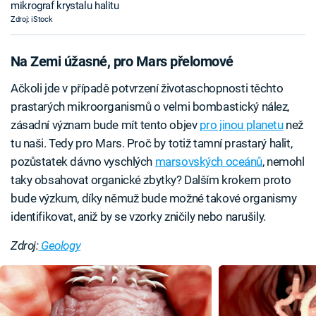
mikrograf krystalu halitu
Zdroj: iStock
Na Zemi úžasné, pro Mars přelomové
Ačkoli jde v případě potvrzení životaschopnosti těchto
prastarých mikroorganismů o velmi bombastický nález,
zásadní význam bude mít tento objev
pro jinou planetu
než
tu naši. Tedy pro Mars. Proč by totiž tamní prastarý halit,
pozůstatek dávno vyschlých
marsovských oceánů
, nemohl
taky obsahovat organické zbytky? Dalším krokem proto
bude výzkum, díky němuž bude možné takové organismy
identifikovat, aniž by se vzorky zničily nebo narušily.
Zdroj:
Geology