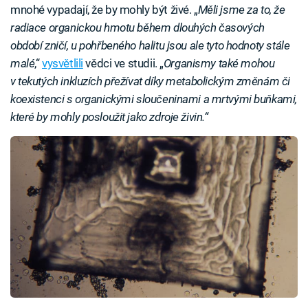
mnohé vypadají, že by mohly být živé. „
Měli jsme za to, že
radiace organickou hmotu během dlouhých časových
období zničí, u pohřbeného halitu jsou ale tyto hodnoty stále
malé
,“
vysvětlili
vědci ve studii. „
Organismy také mohou
v tekutých inkluzích přežívat díky metabolickým změnám či
koexistenci s organickými sloučeninami a mrtvými buňkami,
které by mohly posloužit jako zdroje živin.“