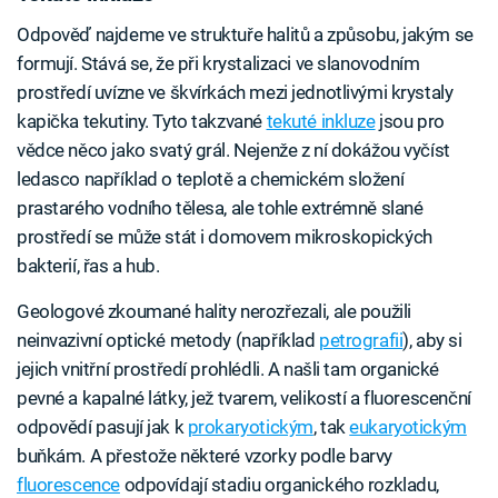
Odpověď najdeme ve struktuře halitů a způsobu, jakým se
formují. Stává se, že při krystalizaci ve slanovodním
prostředí uvízne ve škvírkách mezi jednotlivými krystaly
kapička tekutiny. Tyto takzvané
tekuté inkluze
jsou pro
vědce něco jako svatý grál. Nejenže z ní dokážou vyčíst
ledasco například o teplotě a chemickém složení
prastarého vodního tělesa, ale tohle extrémně slané
prostředí se může stát i domovem mikroskopických
bakterií, řas a hub.
Geologové zkoumané hality nerozřezali, ale použili
neinvazivní optické metody (například
petrografii
), aby si
jejich vnitřní prostředí prohlédli. A našli tam organické
pevné a kapalné látky, jež tvarem, velikostí a fluorescenční
odpovědí pasují jak k
prokaryotickým
, tak
eukaryotickým
buňkám. A přestože některé vzorky podle barvy
fluorescence
odpovídají stadiu organického rozkladu,