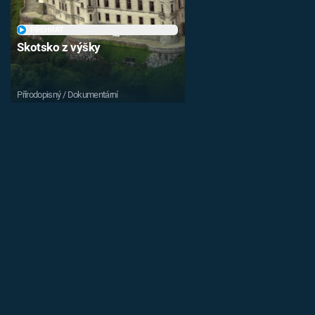
PŘEHRÁT
Skotsko z výšky
Přírodopisný / Dokumentární