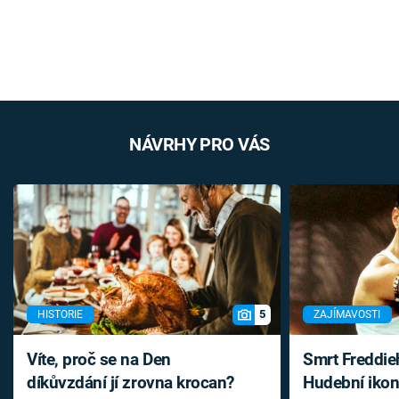
NÁVRHY PRO VÁS
5
HISTORIE
ZAJÍMAVOSTI
Víte, proč se na Den
Smrt Freddie
díkůvzdání jí zrovna krocan?
Hudební ikon