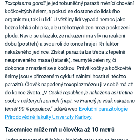
Toxoplasma gondii
je jednobuněčný parazit měnící chování
kočkovitých šelem, a pokud se dostane do lidského
organismu, tak i u lidí. U většiny lidí vypadá nemoc jako
běžná lehká chřipka, ale u těhotných žen hrozí poškození
plodu. Navíc se ukázalo, že nakažení má vliv na reakční
dobu (postřeh) a svou roli dokonce hraje i Rh faktor
nakaženého jedince. Získat parazita lze třeba z tepelně
neupraveného masa (tatarák), neumyté zeleniny, či
dokonce z mazlení se s kočkou. Právě kočky a kočkovité
šelmy jsou v přirozeném cyklu finálními hostiteli těchto
parazitů. Člověk napadený toxoplazmózou ji v sobě má až
do konce života. „
V České republice je nakažena asi třetina
osob, v některých zemích (např. ve Francii) je však nakaženo
téměř 90 % populace
,“ udává web
Evoluční parazitologie
Přírodovědné fakulty Univerzity Karlovy.
Tasemnice může mít u člověka až 10 metrů