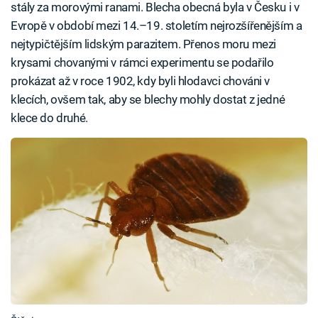
stály za morovými ranami. Blecha obecná byla v Česku i v
Evropě v období mezi 14.–19. stoletím nejrozšířenějším a
nejtypičtějším lidským parazitem. Přenos moru mezi
krysami chovanými v rámci experimentu se podařilo
prokázat až v roce 1902, kdy byli hlodavci chováni v
klecích, ovšem tak, aby se blechy mohly dostat z jedné
klece do druhé.