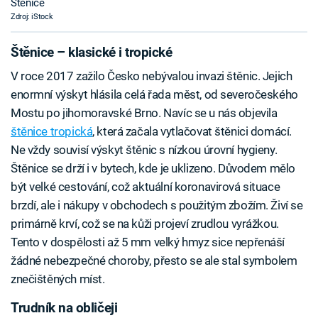
Štěnice
Zdroj: iStock
Štěnice – klasické i tropické
V roce 2017 zažilo Česko nebývalou invazi štěnic. Jejich
enormní výskyt hlásila celá řada měst, od severočeského
Mostu po jihomoravské Brno. Navíc se u nás objevila
štěnice tropická
, která začala vytlačovat štěnici domácí.
Ne vždy souvisí výskyt štěnic s nízkou úrovní hygieny.
Štěnice se drží i v bytech, kde je uklizeno. Důvodem mělo
být velké cestování, což aktuální koronavirová situace
brzdí, ale i nákupy v obchodech s použitým zbožím. Živí se
primárně krví, což se na kůži projeví zrudlou vyrážkou.
Tento v dospělosti až 5 mm velký hmyz sice nepřenáší
žádné nebezpečné choroby, přesto se ale stal symbolem
znečištěných míst.
Trudník na obličeji