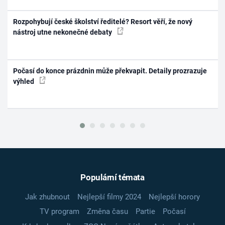
Rozpohybují české školství ředitelé? Resort věří, že nový
nástroj utne nekonečné debaty
Počasí do konce prázdnin může překvapit. Detaily prozrazuje
výhled
Populární témata
Jak zhubnout
Nejlepší filmy 2024
Nejlepší horory
TV program
Změna času
Partie
Počasí