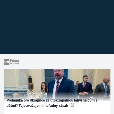
Podmínka pro Ukrajince za útok zápalnou lahví na dům s
dětmi? Tejc zvažuje mimořádný zásah