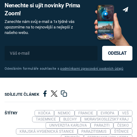
Nenechte si ujít novinky Prima
Zoom!
Zanechte nám svůj e-mail a 1x týdně vás
upozorníme na to nejnovější a nejlepší z
našeho webu.
ODESLAT
Odesláním formuláře souhlasíte s
podmínkami zpracování osobních údajů
SDÍLEJTE ČLÁNEK
ŠTÍTKY
KOČKA
NEMOC
FRANCIE
EVROPA
VEŠ
TASEMNICE
BLECHY
MORAVSKOSLEZSKÝ KRAJ
UNIVERZITA KARLOVA
PARAZITI
ČESKO
KRAJSKÁ HYGIENICKÁ STANICE
PARAZITISMUS
ŠTĚNICE