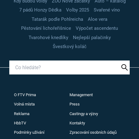
Kdy budou volby
ZOO Nové začátky
Auto – katalog
7 pádů Honzy Dědka
Volby 2025
Svařené víno
Tatarák podle Pohlreicha
Aloe vera
Pěstování lichořeřišnice
Výpočet ascendentu
Tvarohové knedlíky
Nejlepší palačinky
Švestkový koláč
O FTV Prima
Management
Volná místa
Press
Reklama
Castingy a výzvy
HbbTV
Kontakty
Podmínky užívání
Zpracování osobních údajů