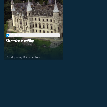
PŘEHRÁT
Skotsko z výšky
Přírodopisný / Dokumentární