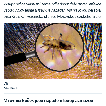
výšky hnid na vlasu můžeme odhadnout délku trvání infekce.
Jsou-li hnidy těsně u hlavy, je napadení vší hlavovou čerstvé,
“
píše Krajská hygienická stanice Moravskoslezského kraje.
Vši
Zdroj: iStock
Milovníci koček jsou napadeni toxoplazmózou