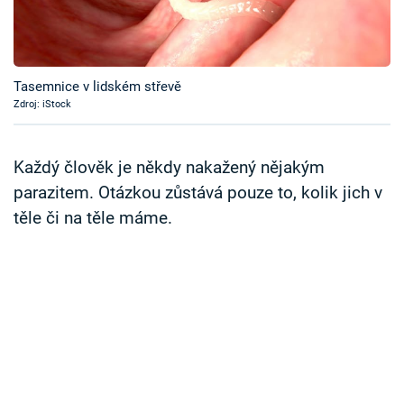
Časopis
Sledujte prima+
Tasemnice v lidském střevě
Zdroj: iStock
Přihlášení
Každý člověk je někdy nakažený nějakým
Sledujte nás
parazitem. Otázkou zůstává pouze to, kolik jich v
těle či na těle máme.