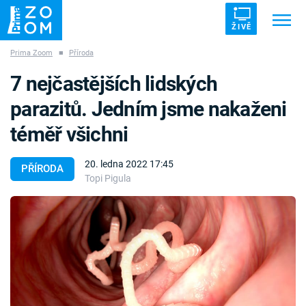
ŽIVĚ
Prima Zoom
■
Příroda
Trendy:
ZRÁDCI
UFO
DRUHÁ SVĚTOVÁ VÁLKA
7 nejčastějších lidských
ZÁHADY
VETŘELCI DÁVNOVĚKU
parazitů. Jedním jsme nakaženi
téměř všichni
20. ledna 2022 17:45
PŘÍRODA
Topi Pigula
Témata
Témata
Pořady
TV Program