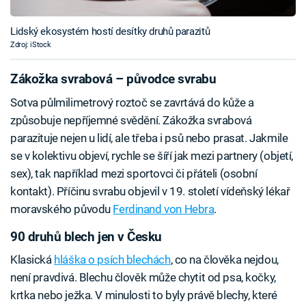
Lidský ekosystém hostí desítky druhů parazitů
Zdroj: iStock
Zákožka svrabová – původce svrabu
Sotva půlmilimetrový roztoč se zavrtává do kůže a
způsobuje nepříjemné svědění. Zákožka svrabová
parazituje nejen u lidí, ale třeba i psů nebo prasat. Jakmile
se v kolektivu objeví, rychle se šíří jak mezi partnery (objetí,
sex), tak například mezi sportovci či přáteli (osobní
kontakt). Příčinu svrabu objevil v 19. století vídeňský lékař
moravského původu
Ferdinand von Hebra
.
90 druhů blech jen v Česku
Klasická
hláška o psích blechách
, co na člověka nejdou,
není pravdivá. Blechu člověk může chytit od psa, kočky,
krtka nebo ježka. V minulosti to byly právě blechy, které