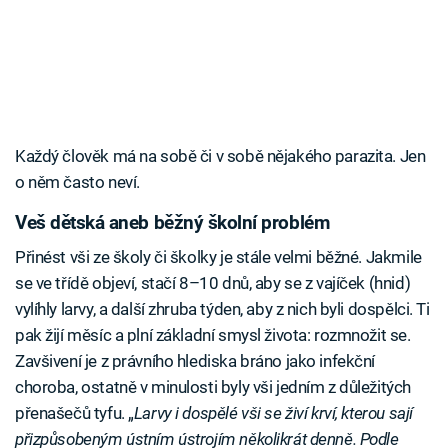
Každý člověk má na sobě či v sobě nějakého parazita. Jen
o něm často neví.
Veš dětská aneb běžný školní problém
Přinést vši ze školy či školky je stále velmi běžné. Jakmile
se ve třídě objeví, stačí 8–10 dnů, aby se z vajíček (hnid)
vylíhly larvy, a další zhruba týden, aby z nich byli dospělci. Ti
pak žijí měsíc a plní základní smysl života: rozmnožit se.
Zavšivení je z právního hlediska bráno jako infekční
choroba, ostatně v minulosti byly vši jedním z důležitých
přenašečů tyfu. „
Larvy i dospělé vši se živí krví, kterou sají
přizpůsobeným ústním ústrojím několikrát denně. Podle