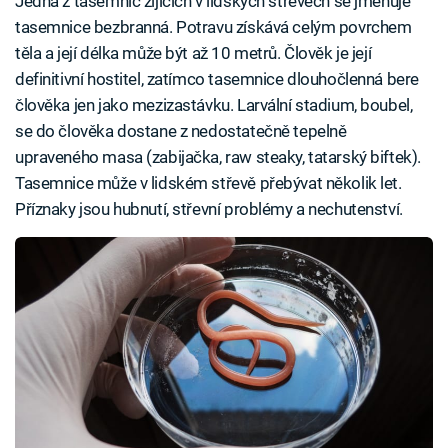
Jedna z tasemnic žijících v lidských střevech se jmenuje
tasemnice bezbranná. Potravu získává celým povrchem
těla a její délka může být až 10 metrů. Člověk je její
definitivní hostitel, zatímco tasemnice dlouhočlenná bere
člověka jen jako mezizastávku. Larvální stadium, boubel,
se do člověka dostane z nedostatečně tepelně
upraveného masa (zabijačka, raw steaky, tatarský biftek).
Tasemnice může v lidském střevě přebývat několik let.
Příznaky jsou hubnutí, střevní problémy a nechutenství.