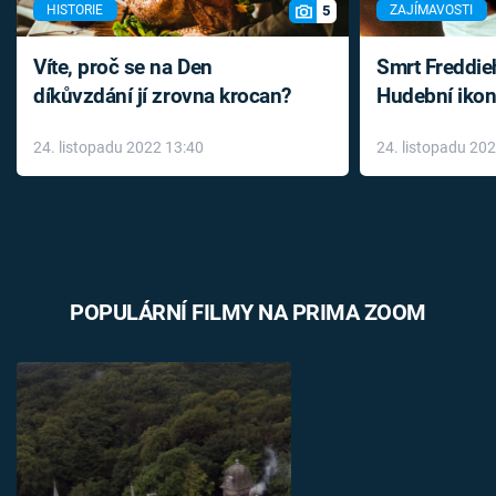
5
HISTORIE
ZAJÍMAVOSTI
Víte, proč se na Den
Smrt Freddie
díkůvzdání jí zrovna krocan?
Hudební ikon
až do konce 
24. listopadu 2022 13:40
24. listopadu 20
léky
POPULÁRNÍ FILMY NA PRIMA ZOOM