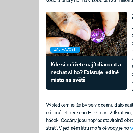
voda planety ho má v sobě asi 20 milionů 
ZAJÍMAVOSTI
Kde si můžete najít diamant a
nechat si ho? Existuje jediné
místo na světě
v
Výsledkem je, že by se v oceánu dalo najít
milionů let českého HDP a asi 20krát víc,
háček. Oceány jsou nepředstavitelně obro
ztratí. V jediném litru mořské vody je ho
v