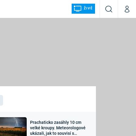
ŽIVĚ
Vyhledávání
Můj p
Prima+
ÁLKA
CNN Prima NEWS
Prima FRESH
Prima LIVING
LMY A
Prima Ženy
Prima LAJK
Prachaticko zasáhly 10 cm
osti
velké kroupy. Meteorologové
Sledujte nás
ukázali, jak to souvisí s