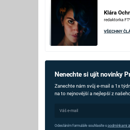
Klára Oc
redaktorka FT
VŠECHNY ČL
Nenechte si ujít novinky 
Zanechte nám svůj e-mail a 1x tý
na to nejnovější a nejlepší z naše
Odesláním formuláře souhlasíte s
podmínkami zp