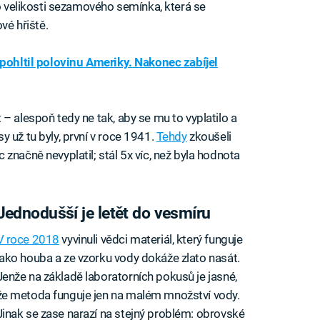
 o velikosti sezamového semínka, která se
vé hřiště.
 pohltil polovinu Ameriky. Nakonec zabíjel
– alespoň tedy ne tak, aby se mu to vyplatilo a
 už tu byly, první v roce 1941.
Tehdy
zkoušeli
značně nevyplatil; stál 5x víc, než byla hodnota
Jednodušší je letět do vesmíru
V roce 2018
vyvinuli vědci materiál, který funguje
jako houba a ze vzorku vody dokáže zlato nasát.
Jenže na základě laboratorních pokusů je jasné,
že metoda funguje jen na malém množství vody.
Jinak se zase narazí na stejný problém: obrovské