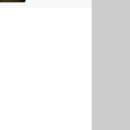
US
tornádem
RSUS
ZE A