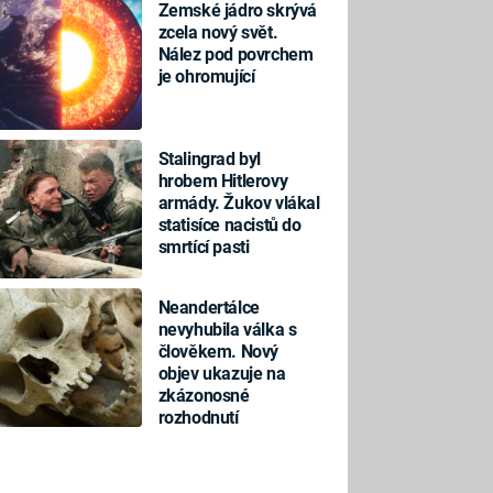
Zemské jádro skrývá
zcela nový svět.
Nález pod povrchem
je ohromující
Stalingrad byl
hrobem Hitlerovy
armády. Žukov vlákal
statisíce nacistů do
smrtící pasti
Neandertálce
nevyhubila válka s
člověkem. Nový
objev ukazuje na
zkázonosné
rozhodnutí