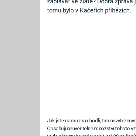
zaplavat ve zlatě? Dobrá zpráva j
tomu bylo v Kačeřích příbězích.
Jak jste už možná uhodli, tím nevytěžen
Obsahují neuvěřitelné množství tohoto v