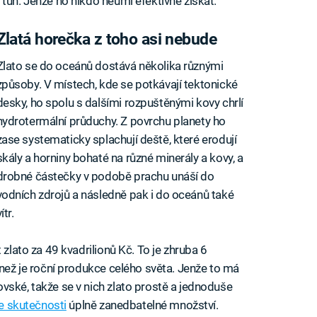
tun. Jenže ho nikdo neumí efektivně získat.
Zlatá horečka z toho asi nebude
Zlato se do oceánů dostává několika různými
způsoby. V místech, kde se potkávají tektonické
desky, ho spolu s dalšími rozpuštěnými kovy chrlí
hydrotermální průduchy. Z povrchu planety ho
zase systematicky splachují deště, které erodují
skály a horniny bohaté na různé minerály a kovy, a
drobné částečky v podobě prachu unáší do
vodních zdrojů a následně pak i do oceánů také
ítr.
 zlato za 49 kvadrilionů Kč. To je zhruba 6
 než je roční produkce celého světa. Jenže to má
vské, takže se v nich zlato prostě a jednoduše
e skutečnosti
úplně zanedbatelné množství.