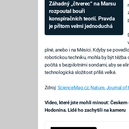
Záhadný „čtverec“ na Marsu
rozpoutal bouři
konspiračních teorií. Pravda
je přitom velmi jednoduchá
plné, anebo i na Měsíci. Kdyby se povedl
robotickou techniku, mohla by být těžba
počítá s bezpilotními sondami, aby se elim
technologická složitost příliš velké.
Zdroj:
ScienceMag.cz
,
Nature
,
Journal of
Video, které jste mohli minout: Českem
Hodonína. Lidé ho zachytili na kameru
Fa