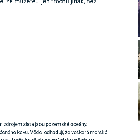
e, že můžete… jen trochu jinak, než
ým zdrojem zlata jsou pozemské oceány.
zácného kovu. Vědci odhadují, že veškerá mořská