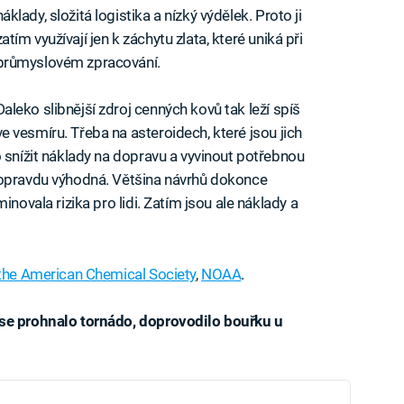
náklady, složitá logistika a nízký výdělek. Proto ji
zatím využívají jen k záchytu zlata, které uniká při
průmyslovém zpracování.
Daleko slibnější zdroj cenných kovů tak leží spíš
ve vesmíru. Třeba na asteroidech, které jsou jich
o snížit náklady na dopravu a vyvinout potřebnou
 opravdu výhodná. Většina návrhů dokonce
inovala rizika pro lidi. Zatím jsou ale náklady a
 the American Chemical Society
,
NOAA
.
 se prohnalo tornádo, doprovodilo bouřku u
iled to fetch