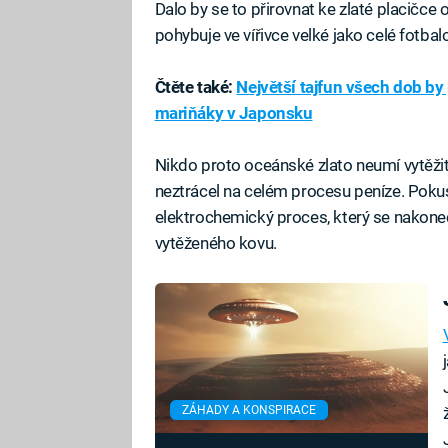
Dalo by se to přirovnat ke zlaté placičce
pohybuje ve vířivce velké jako celé fotbalo
Čtěte také:
Největší tajfun všech dob by
mariňáky v Japonsku
Nikdo proto oceánské zlato neumí vytěžit 
neztrácel na celém procesu peníze. Pokusy
elektrochemický proces, který se nakonec 
vytěženého kovu.
ZÁHADY A KONSPIRACE