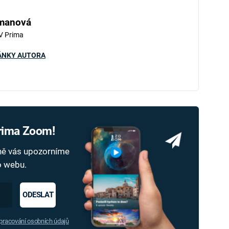
hmanová
V Prima
ÁNKY AUTORA
Prima Zoom!
dně vás upozorníme
ho webu.
ODESLAT
racování osobních údajů