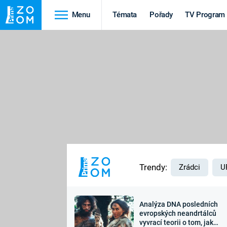
Menu
Témata
Pořady
TV Program
Cestování
Historie
HRADY A ZÁMKY
VIKINGOVÉ
HEDVÁBNÁ STEZKA
EPIDEMIE A
PANDEMIE
PŘÍRODA
STAROVĚKÝ EGYPT
Trendy:
Zrádci
U
Analýza DNA posledních
Druhá
Výročí
evropských neandrtálců
vyvrací teorii o tom, jak
světová válka