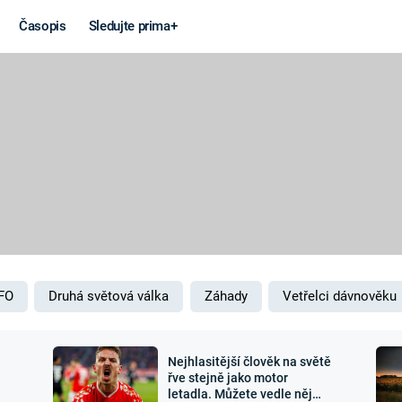
Časopis
Sledujte prima+
Věda a
Války
technika
STUDENÁ V
KORONAVIRUS
VÁLKA VE
VIETNAMU
VESMÍR
VÁLEČNÉ FI
MARS
SERIÁLY
FO
Druhá světová válka
Záhady
Vetřelci dávnověku
Nejhlasitější člověk na světě
Záhady a
Zajímav
řve stejně jako motor
letadla. Můžete vedle něj
konspirace