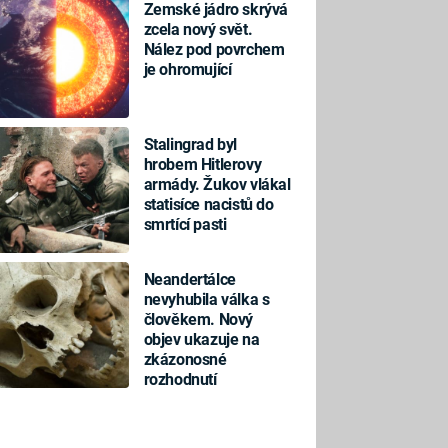
Zemské jádro skrývá
zcela nový svět.
Nález pod povrchem
je ohromující
Stalingrad byl
hrobem Hitlerovy
armády. Žukov vlákal
statisíce nacistů do
smrtící pasti
Neandertálce
nevyhubila válka s
člověkem. Nový
objev ukazuje na
zkázonosné
rozhodnutí