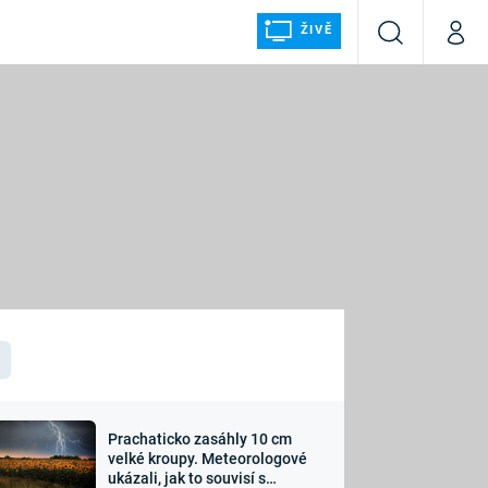
ŽIVĚ
Vyhledávání
Můj p
Prima+
ÁLKA
CNN Prima NEWS
Prima FRESH
Prima LIVING
LMY A
Prima Ženy
Prima LAJK
Prachaticko zasáhly 10 cm
osti
velké kroupy. Meteorologové
Sledujte nás
ukázali, jak to souvisí s