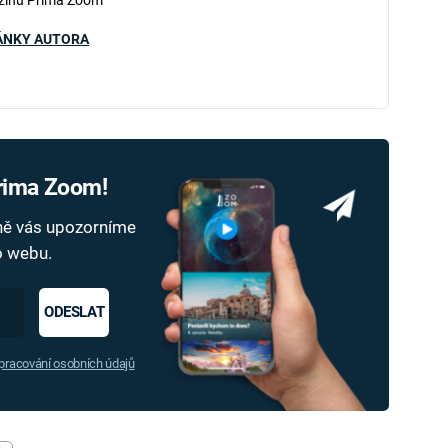
ÁNKY AUTORA
Prima Zoom!
dně vás upozorníme
ho webu.
ODESLAT
racování osobních údajů