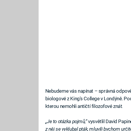
Nebudeme vás napínat – správná odpověď j
biologové z King's College v Londýně. Pod
kterou nemohli antičtí filozofové zn
át.
„Je to otázka pojmů,“
vysvětlil David Papin
z něj se vyklubal pták, mluvili bychom urč