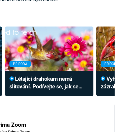
iled to fetch
PŘÍRODA
PŘÍRODA
Létající drahokam nemá
Vyhynulý pták se jako
slitování. Podívejte se, jak se
zázrakem vrát
pustí do bezbranného ptáčete
Podívejte se,
rozmnožení s
rima Zoom
zínu Prima Zoom