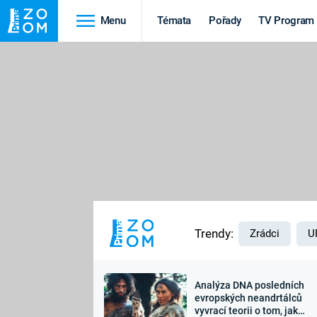
Menu
Témata
Pořady
TV Program
Cestování
Historie
HRADY A ZÁMKY
VIKINGOVÉ
HEDVÁBNÁ STEZKA
EPIDEMIE A
PANDEMIE
PŘÍRODA
STAROVĚKÝ EGYPT
Trendy:
Zrádci
U
Analýza DNA posledních
Druhá
Výročí
evropských neandrtálců
vyvrací teorii o tom, jak
světová válka