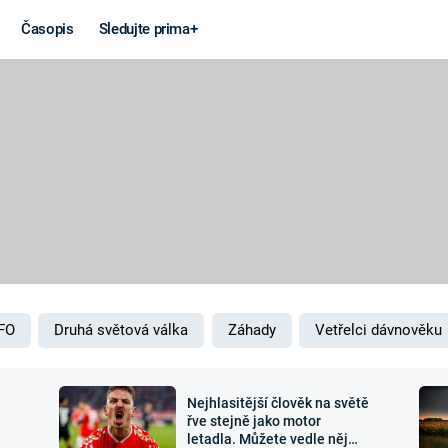
Časopis
Sledujte prima+
Věda a
Války
technika
STUDENÁ V
KORONAVIRUS
VÁLKA VE
VIETNAMU
VESMÍR
VÁLEČNÉ FI
MARS
SERIÁLY
FO
Druhá světová válka
Záhady
Vetřelci dávnověku
Nejhlasitější člověk na světě
Záhady a
Zajímav
řve stejně jako motor
letadla. Můžete vedle něj
konspirace