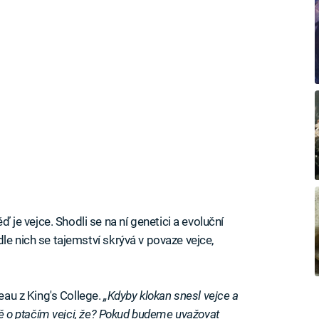
e vejce. Shodli se na ní genetici a evoluční
le nich se tajemství skrývá v povaze vejce,
eau z King's College.
„Kdyby klokan snesl vejce a
itě o ptačím vejci, že? Pokud budeme uvažovat