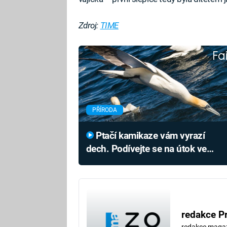
Zdroj:
TIME
Fa
PŘÍRODA
Ptačí kamikaze vám vyrazí
dech. Podívejte se na útok ve
100 km/h
redakce P
redakce maga