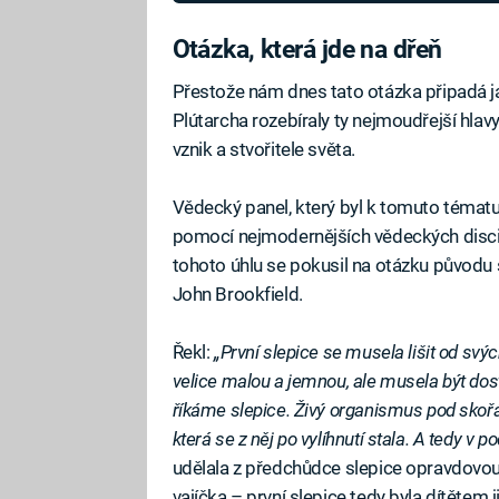
Otázka, která jde na dřeň
Přestože nám dnes tato otázka připadá ja
Plútarcha rozebíraly ty nejmoudřejší hlavy
vznik a stvořitele světa.
Vědecký panel, který byl k tomuto tématu
pomocí nejmodernějších vědeckých discip
tohoto úhlu se pokusil na otázku původu 
John Brookfield.
Řekl:
„První slepice se musela lišit od sv
velice malou a jemnou, ale musela být dost
říkáme slepice. Živý organismus pod skořá
která se z něj po vylíhnutí stala. A tedy v po
udělala z předchůdce slepice opravdovou 
vajíčka – první slepice tedy byla dítětem