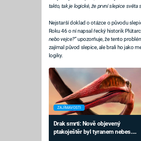
takto, tak je logické, že první slepice svět
Nejstarší doklad o otázce o původu slep
Roku 46 o ní napsal řecký historik Plút
nebo vejce?
“ upozorňuje, že tento problém
zajímal původ slepice, ale brali ho jako me
logiky.
ZAJÍMAVOSTI
Drak smrti: Nově objevený
ptakoještěr byl tyranem nebes.
Nalezené kosti jsou neobvyklé