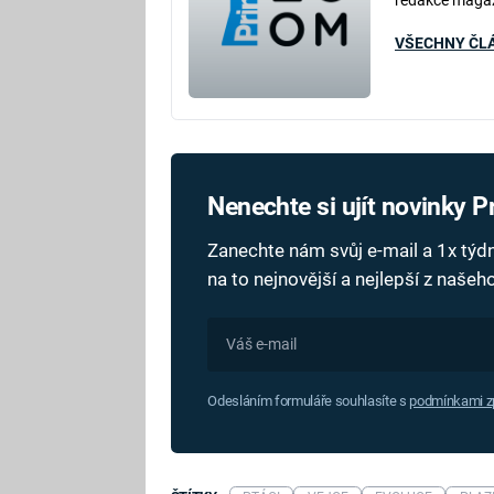
VŠECHNY ČL
Nenechte si ujít novinky 
Zanechte nám svůj e-mail a 1x tý
na to nejnovější a nejlepší z naše
Odesláním formuláře souhlasíte s
podmínkami zp