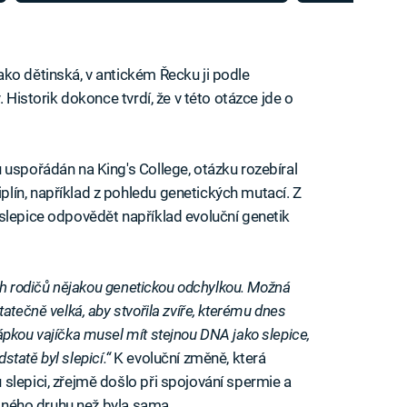
ko dětinská, v antickém Řecku ji podle
. Historik dokonce tvrdí, že v této otázce jde o
 uspořádán na King's College, otázku rozebíral
lín, například z pohledu genetických mutací. Z
slepice odpovědět například evoluční genetik
ých rodičů nějakou genetickou odchylkou. Možná
atečně velká, aby stvořila zvíře, kterému dnes
pkou vajíčka musel mít stejnou DNA jako slepice,
dstatě byl slepicí.“
K evoluční změně, která
slepici, zřejmě došlo při spojování spermie a
 jiného druhu než byla sama…