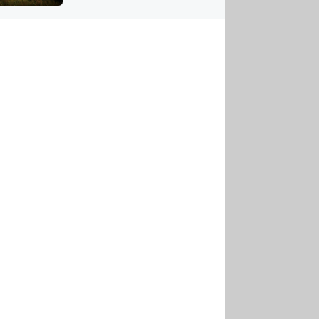
US
tornádem
RSUS
ZE A