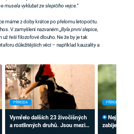
a se musela vyklubat ze slepičího vejce.“
ice máme z doby krátce po přelomu letopočtu.
archos. V zamyšlení nazvaném
„Byla první slepice,
 už řeší filozofové dlouho. Ne že by je tak
taforu důležitějších věcí – například kauzality a
PŘÍRODA
PŘÍRODA
Vymřelo dalších 23 živočišných
Nejnebezpečnější pták světa
a rostlinných druhů. Jsou mezi
zabije i člov
nimi ptáci, ryby i mušle
než velocira