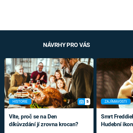
NÁVRHY PRO VÁS
5
HISTORIE
ZAJÍMAVOSTI
Víte, proč se na Den
Smrt Freddie
díkůvzdání jí zrovna krocan?
Hudební ikon
až do konce 