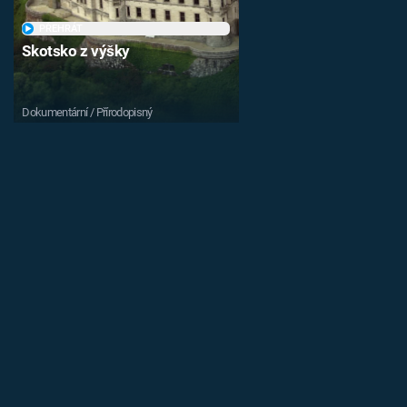
PŘEHRÁT
Skotsko z výšky
Dokumentární / Přírodopisný