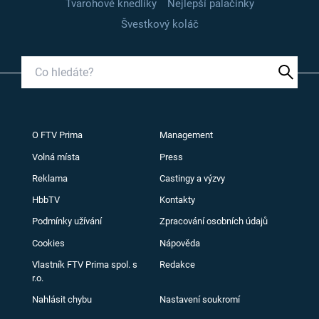
Tvarohové knedlíky
Nejlepší palačinky
Švestkový koláč
O FTV Prima
Management
Volná místa
Press
Reklama
Castingy a výzvy
HbbTV
Kontakty
Podmínky užívání
Zpracování osobních údajů
Cookies
Nápověda
Vlastník FTV Prima spol. s
Redakce
r.o.
Nahlásit chybu
Nastavení soukromí