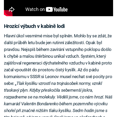
Hrozící výbuch v kabině lodi
Hlavní úkol vesmírné mise byl splněn. Mohlo by se zdát, že
další průběh letu bude jen rutinní záležitostí. Opak byl
pravdou. Nejspíš během zavírání vstupního poklopu došlo
k chybě a malou štěrbinou unikal vzduch. Systém, který
zajišťoval regeneraci dýchatelného vzduchu v kabině proto
začal vpouštět do prostoru čistý kyslík. Až do pádu
komunismu v SSSR si Leonov musel nechat své pocity pro
sebe: „
Tlak kyslíku vzrostl na trojnásobek normy, vznikl
třaskavý plyn. Kdyby přeskočila sebemenší jiskra,
rozpadneme se na molekuly. Věděli jsme, co nám hrozí. Náš
kamarád Valentin Bondarenko během pozemního výcviku
shořel při značně nižším tlaku kyslíku. Sedm hodin jsme s