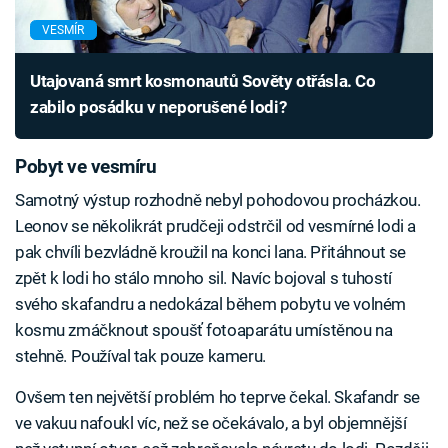
VESMÍR
Utajovaná smrt kosmonautů Sověty otřásla. Co
zabilo posádku v neporušené lodi?
Pobyt ve vesmíru
Samotný výstup rozhodně nebyl pohodovou procházkou.
Leonov se několikrát prudčeji odstrčil od vesmírné lodi a
pak chvíli bezvládně kroužil na konci lana. Přitáhnout se
zpět k lodi ho stálo mnoho sil. Navíc bojoval s tuhostí
svého skafandru a nedokázal během pobytu ve volném
kosmu zmáčknout spoušť fotoaparátu umístěnou na
stehně. Používal tak pouze kameru.
Ovšem ten největší problém ho teprve čekal. Skafandr se
ve vakuu nafoukl víc, než se očekávalo, a byl objemnější