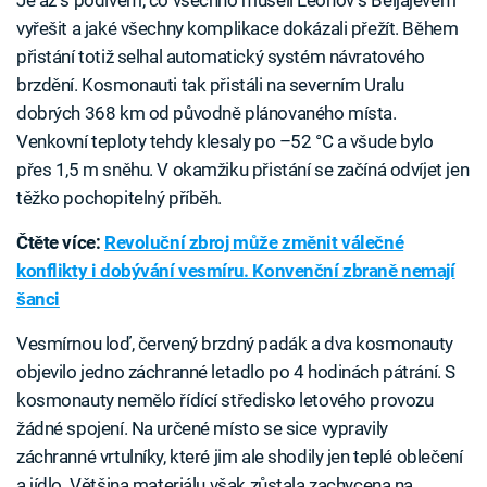
Je až s podivem, co všechno museli Leonov s Běljajevem
vyřešit a jaké všechny komplikace dokázali přežít. Během
přistání totiž selhal automatický systém návratového
brzdění. Kosmonauti tak přistáli na severním Uralu
dobrých 368 km od původně plánovaného místa.
Venkovní teploty tehdy klesaly po –52 °C a všude bylo
přes 1,5 m sněhu. V okamžiku přistání se začíná odvíjet jen
těžko pochopitelný příběh.
Čtěte více:
Revoluční zbroj může změnit válečné
konflikty i dobývání vesmíru. Konvenční zbraně nemají
šanci
Vesmírnou loď, červený brzdný padák a dva kosmonauty
objevilo jedno záchranné letadlo po 4 hodinách pátrání. S
kosmonauty nemělo řídící středisko letového provozu
žádné spojení. Na určené místo se sice vypravily
záchranné vrtulníky, které jim ale shodily jen teplé oblečení
a jídlo. Většina materiálu však zůstala zachycena na