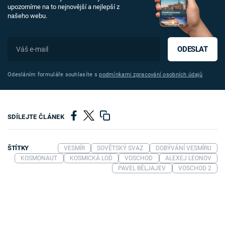
upozorníme na to nejnovější a nejlepší z
našeho webu.
ODESLAT
Odesláním formuláře souhlasíte s
podmínkami zpracování osobních údajů
SDÍLEJTE ČLÁNEK
ŠTÍTKY
VESMÍR
SOVĚTSKÝ SVAZ
DOBÝVÁNÍ VESMÍRU
KOSMONAUT
KOSMICKÁ LOĎ
VOSCHOD
ALEXEJ LEONOV
PAVEL BĚLJAJEV
VOSCHOD 2