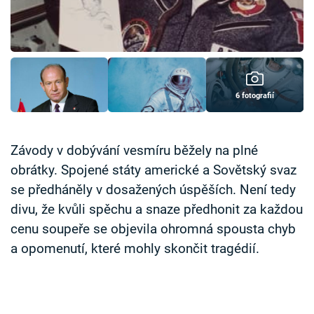
Časopis
Sledujte prima+
Přihlášení
6 fotografií
Sledujte nás
Závody v dobývání vesmíru běžely na plné
obrátky. Spojené státy americké a Sovětský svaz
se předháněly v dosažených úspěších. Není tedy
divu, že kvůli spěchu a snaze předhonit za každou
cenu soupeře se objevila ohromná spousta chyb
a opomenutí, které mohly skončit tragédií.