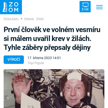
ŽIVĚ
Prima Zoom
■
Historie
Výročí
Trendy:
ZRÁDCI
UFO
DRUHÁ SVĚTOVÁ VÁLKA
První člověk ve volném vesmíru
ZÁHADY
VETŘELCI DÁVNOVĚKU
si málem uvařil krev v žilách.
Tyhle záběry přepsaly dějiny
17. března 2023 14:01
VÝROČÍ
Topi Pigula
Témata
Témata
Pořady
TV Program