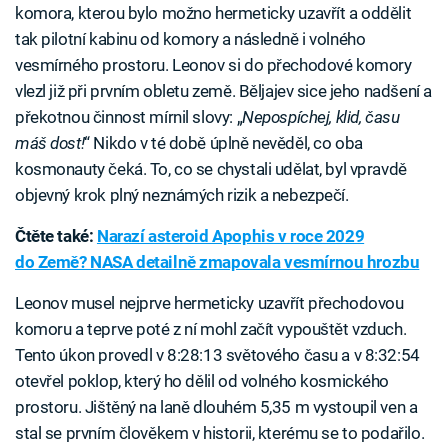
komora, kterou bylo možno hermeticky uzavřít a oddělit
tak pilotní kabinu od komory a následně i volného
vesmírného prostoru. Leonov si do přechodové komory
vlezl již při prvním obletu země. Běljajev sice jeho nadšení a
překotnou činnost mírnil slovy: „
Nepospíchej, klid, času
máš dost!
“ Nikdo v té době úplně nevěděl, co oba
kosmonauty čeká. To, co se chystali udělat, byl vpravdě
objevný krok plný neznámých rizik a nebezpečí.
Čtěte také:
Narazí asteroid Apophis v roce 2029
do Země? NASA detailně zmapovala vesmírnou hrozbu
Leonov musel nejprve hermeticky uzavřít přechodovou
komoru a teprve poté z ní mohl začít vypouštět vzduch.
Tento úkon provedl v 8:28:13 světového času a v 8:32:54
otevřel poklop, který ho dělil od volného kosmického
prostoru. Jištěný na laně dlouhém 5,35 m vystoupil ven a
stal se prvním člověkem v historii, kterému se to podařilo.