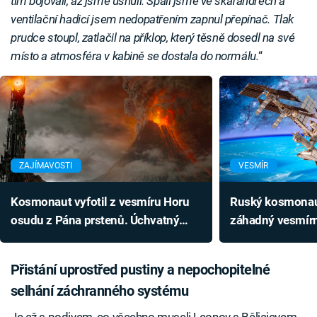
tím bojovali, až jsme usnuli. Spali jsme ve skafandrech a
ventilační hadicí jsem nedopatřením zapnul přepínač. Tlak
prudce stoupl, zatlačil na příklop, který těsně dosedl na své
místo a atmosféra v kabině se dostala do normálu.
“
ZAJÍMAVOSTI
VESMÍR
Kosmonaut vyfotil z vesmíru Horu
Ruský kosmonaut
osudu z Pána prstenů. Úchvatný
záhadný vesmírný
vulkán může znovu vybuchnout
lámou hlavu
Přistání uprostřed pustiny a nepochopitelné
selhání záchranného systému