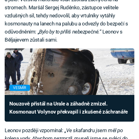
stromech. Maršál Sergej Ruděnko, zástupce velitele
vzdušných sil, tehdy nedovolil, aby vrtulníky vytáhly
kosmonauty na lanech na palubu a odvezly do bezpečí s
odůvodněním: „
Bylo by to příliš nebezpečné.
“ Leonov s
Běljajevem zůstali sami.
VESMÍR
Nouzově přistál na Urale a záhadně zmizel.
Kosmonaut Volynov překvapil i zkušené záchranáře
Leonov později vzpomínal: „
Ve skafandru jsem měl po
kolena vody. Abychom nezmrzli, museli jsme se svléci do