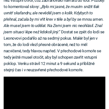
než vstupní otvor, což zabraňovalo návratu do lodi. Později
to komentoval slovy: „
Bylo mi jasné, že musím snížit tlak
uvnitř skafandru, ale nevěděl jsem o kolik. Kdybych to
přehnal, začala by mi vřít krev v těle a byl by se mnou amen.
Ale musel jsem to udělat. Na Zemi jsem nic neohlásil. Znal
jsem situaci lépe než kdokoli jiný
.“ Dostat se zpět do lodi se
Leonovovi podařilo až na sedmý pokus. Malér byl jen v
tom, že do lodi vlezl přesně obráceně, než to měl
nacvičené, tedy hlavou napřed. V přechodové komoře se
tedy ještě musel otočit, aby byl schopen zavřít vstupní
poklop. Venku strávil 12 minut a 9 sekund a přibližně
stejný čas i v neuzavřené přechodové komoře.