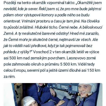
Později na tento okamžik vzpomínal takto: „
Okamžitě jsem
nevěděl, kde je sever. Řekl jsem si, že pro mne bude jakýmsi
pólem otvor výstupové komory a podle něho se budu
orientovat. Vnímání prostoru a času je tam jiné. Na člověka
to působí zvláštně. Hluboké ticho. Černé nebe. A běloskvoucí
Země. A ty neskutečné barevné odstíny! Hned mě zarazilo,
že Černé moře je skutečně černé, nejtmavší ze všech. Ale
jak to věděli naši předkové, když je tak pojmenovali bez
pohledu z výšky?
“ Voschod 2 v ten okamžik letěl ve výšce
asi 500 km nad zemským povrchem. Leonovovo zorné
pole zahrnovalo okruh o průměru 5 500 km. Viděl tedy
celou Evropu, severní pól a ještě území dlouhé asi 150 km
za ním.