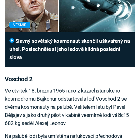
VESMÍR
Slavný sovětský kosmonaut skončil uškvařený na
uhel. Poslechněte si jeho ledově klidná poslední
slova
Voschod 2
Ve čtvrtek 18. března 1965 ráno z kazachstánského
kosmodromu Bajkonur odstartovala loď Voschod 2 se
dvěma kosmonauty na palubě. Velitelem letu byl Pavel
Běljajev a jako druhý pilot v kabině vesmírné lodi vážící 5
682 kg seděl Alexej Leonov.
Na palubě lodi byla umístěna nafukovací přechodová