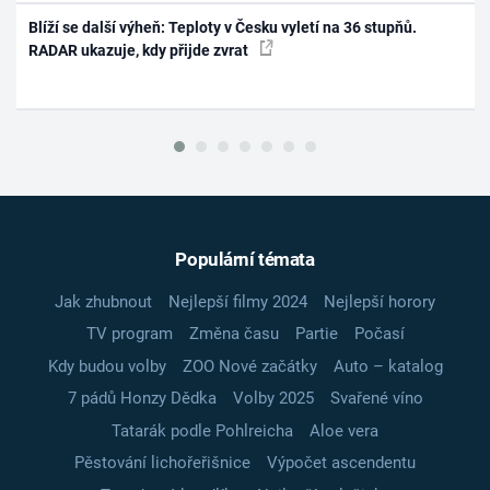
Blíží se další výheň: Teploty v Česku vyletí na 36 stupňů.
RADAR ukazuje, kdy přijde zvrat
Populární témata
Jak zhubnout
Nejlepší filmy 2024
Nejlepší horory
TV program
Změna času
Partie
Počasí
Kdy budou volby
ZOO Nové začátky
Auto – katalog
7 pádů Honzy Dědka
Volby 2025
Svařené víno
Tatarák podle Pohlreicha
Aloe vera
Pěstování lichořeřišnice
Výpočet ascendentu