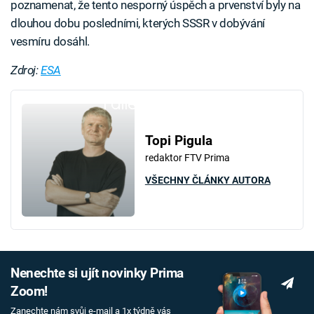
poznamenat, že tento nesporný úspěch a prvenství byly na
dlouhou dobu posledními, kterých SSSR v dobývání
vesmíru dosáhl.
Zdroj:
ESA
Failed to fetch
Topi Pigula
redaktor FTV Prima
VŠECHNY ČLÁNKY AUTORA
Nenechte si ujít novinky Prima
Zoom!
Zanechte nám svůj e-mail a 1x týdně vás