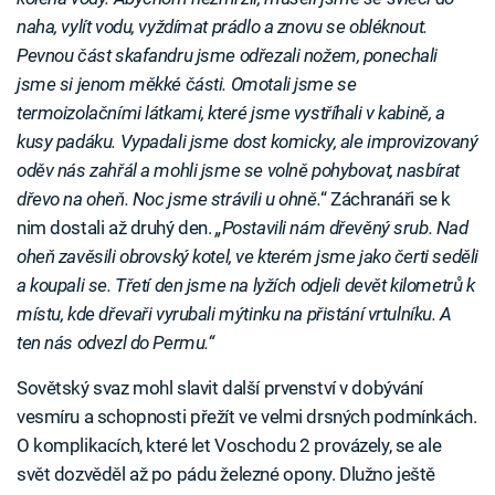
naha, vylít vodu, vyždímat prádlo a znovu se obléknout.
Pevnou část skafandru jsme odřezali nožem, ponechali
jsme si jenom měkké části. Omotali jsme se
termoizolačními látkami, které jsme vystříhali v kabině, a
kusy padáku. Vypadali jsme dost komicky, ale improvizovaný
oděv nás zahřál a mohli jsme se volně pohybovat, nasbírat
dřevo na oheň. Noc jsme strávili u ohně.
“ Záchranáři se k
nim dostali až druhý den.
„Postavili nám dřevěný srub. Nad
oheň zavěsili obrovský kotel, ve kterém jsme jako čerti seděli
a koupali se. Třetí den jsme na lyžích odjeli devět kilometrů k
místu, kde dřevaři vyrubali mýtinku na přistání vrtulníku. A
ten nás odvezl do Permu.“
Sovětský svaz mohl slavit další prvenství v dobývání
vesmíru a schopnosti přežít ve velmi drsných podmínkách.
O komplikacích, které let Voschodu 2 provázely, se ale
svět dozvěděl až po pádu železné opony. Dlužno ještě