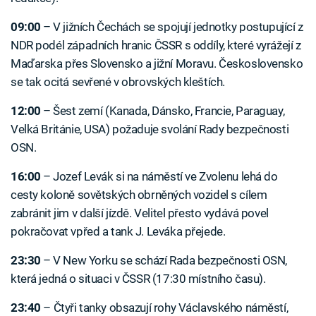
09:00
–⁠ V jižních Čechách se spojují jednotky postupující z
NDR podél západních hranic ČSSR s oddíly, které vyrážejí z
Maďarska přes Slovensko a jižní Moravu. Československo
se tak ocitá sevřené v obrovských kleštích.
12:00
–⁠ Šest zemí (Kanada, Dánsko, Francie, Paraguay,
Velká Británie, USA) požaduje svolání Rady bezpečnosti
OSN.
16:00
–⁠ Jozef Levák si na náměstí ve Zvolenu lehá do
cesty koloně sovětských obrněných vozidel s cílem
zabránit jim v další jízdě. Velitel přesto vydává povel
pokračovat vpřed a tank J. Leváka přejede.
23:30
–⁠ V New Yorku se schází Rada bezpečnosti OSN,
která jedná o situaci v ČSSR (17:30 místního času).
23:40
– Čtyři tanky obsazují rohy Václavského náměstí,