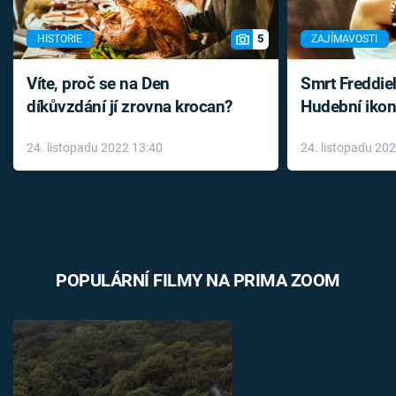
5
HISTORIE
ZAJÍMAVOSTI
Víte, proč se na Den
Smrt Freddie
díkůvzdání jí zrovna krocan?
Hudební ikon
až do konce 
24. listopadu 2022 13:40
24. listopadu 20
léky
POPULÁRNÍ FILMY NA PRIMA ZOOM