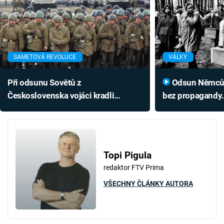
SAMETOVÁ REVOLUCE
VÁLKY
Při odsunu Sovětů z
Odsun Němců se neobešel
Československa vojáci kradli
bez propagandy.
absurdní věci. Kocáb musel blafovat
popravy bez so
Topi Pigula
redaktor FTV Prima
VŠECHNY ČLÁNKY AUTORA