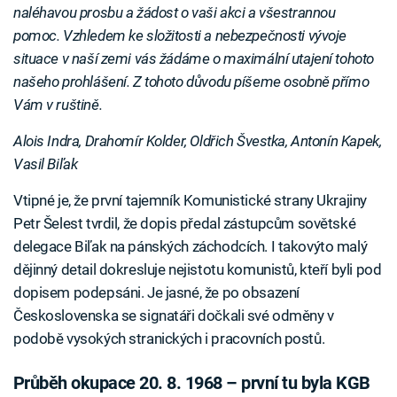
naléhavou prosbu a žádost o vaši akci a všestrannou
pomoc. Vzhledem ke složitosti a nebezpečnosti vývoje
situace v naší zemi vás žádáme o maximální utajení tohoto
našeho prohlášení. Z tohoto důvodu píšeme osobně přímo
Vám v ruštině.
Alois Indra, Drahomír Kolder, Oldřich Švestka, Antonín Kapek,
Vasil Biľak
Vtipné je, že první tajemník Komunistické strany Ukrajiny
Petr Šelest tvrdil, že dopis předal zástupcům sovětské
delegace Biľak na pánských záchodcích. I takovýto malý
dějinný detail dokresluje nejistotu komunistů, kteří byli pod
dopisem podepsáni. Je jasné, že po obsazení
Československa se signatáři dočkali své odměny v
podobě vysokých stranických i pracovních postů.
Průběh okupace 20. 8. 1968 – první tu byla KGB