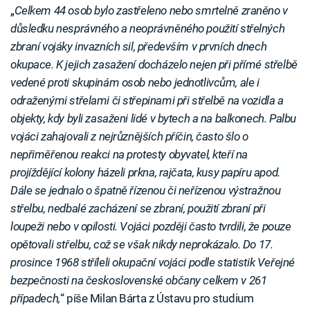
„
Celkem 44 osob bylo zastřeleno nebo smrtelně zraněno v
důsledku nesprávného a neoprávněného použití střelných
zbraní vojáky invazních sil, především v prvních dnech
okupace. K jejich zasažení docházelo nejen při přímé střelbě
vedené proti skupinám osob nebo jednotlivcům, ale i
odraženými střelami či střepinami při střelbě na vozidla a
objekty, kdy byli zasaženi lidé v bytech a na balkonech. Palbu
vojáci zahajovali z nejrůznějších příčin, často šlo o
nepřiměřenou reakci na protesty obyvatel, kteří na
projíždějící kolony házeli prkna, rajčata, kusy papíru apod.
Dále se jednalo o špatně řízenou či neřízenou výstražnou
střelbu, nedbalé zacházení se zbraní, použití zbraní při
loupeži nebo v opilosti. Vojáci později často tvrdili, že pouze
opětovali střelbu, což se však nikdy neprokázalo. Do 17.
prosince 1968 stříleli okupační vojáci podle statistik Veřejné
bezpečnosti na československé občany celkem v 261
případech,
“ píše Milan Bárta z Ústavu pro studium