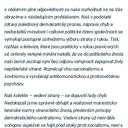
s vědomím plné odpovědnosti za naše rozhodnutí se na Vás
obracíme s následujícím prohlášením. Náš v podstatě
zdravý polednový demokratický proces, náprava chyb a
nedostatků minulosti i celkové politické řízení společnosti se
vymykají postupně ústřednímu výboru strany z rukou. Tisk,
rozhlas a televize, které jsou prakticky v rukou pravicových
sil, ovlivnily veřejné mínění natolik, že se do politického života
naší země začínají nyní bez odporu veřejnosti zapojovat živly
nepřátelské straně. Rozněcují vlnu nacionalismu a
šovinismu a vyvolávají antikomunistickou a protisovětskou
psychózu.
Náš kolektiv – vedení strany – se dopustil řady chyb.
Nedokázali jsme správně obhájit a realizovat marxisticko-
leninské normy stranického života, především principy
demokratického centralismu. Vedení strany už není dále
schopno úspěšně se hájit před útoky proti socialismu, není s