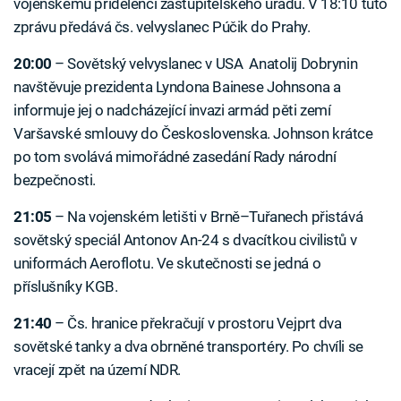
vojenskému přidělenci zastupitelského úřadu. V 18:10 tuto
zprávu předává čs. velvyslanec Púčik do Prahy.
20:00
–⁠ Sovětský velvyslanec v USA Anatolij Dobrynin
navštěvuje prezidenta Lyndona Bainese Johnsona a
informuje jej o nadcházející invazi armád pěti zemí
Varšavské smlouvy do Československa. Johnson krátce
po tom svolává mimořádné zasedání Rady národní
bezpečnosti.
21:05
–⁠ Na vojenském letišti v Brně–Tuřanech přistává
sovětský speciál Antonov An-24 s dvacítkou civilistů v
uniformách Aeroflotu. Ve skutečnosti se jedná o
příslušníky KGB.
21:40
–⁠ Čs. hranice překračují v prostoru Vejprt dva
sovětské tanky a dva obrněné transportéry. Po chvíli se
vracejí zpět na území NDR.