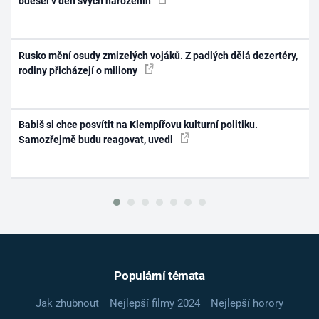
odešel v den svých narozenin
Rusko mění osudy zmizelých vojáků. Z padlých dělá dezertéry,
rodiny přicházejí o miliony
Babiš si chce posvítit na Klempířovu kulturní politiku.
Samozřejmě budu reagovat, uvedl
Populární témata
Jak zhubnout
Nejlepší filmy 2024
Nejlepší horory