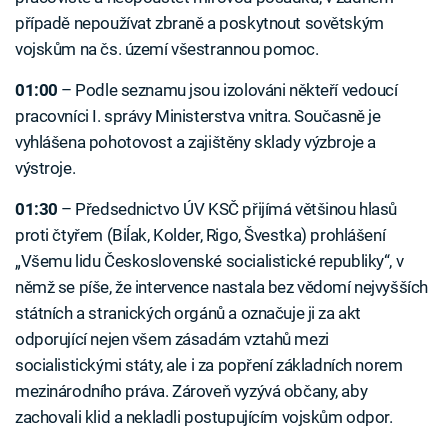
případě nepoužívat zbraně a poskytnout sovětským
vojskům na čs. území všestrannou pomoc.
01:00
–⁠ Podle seznamu jsou izolováni někteří vedoucí
pracovníci I. správy Ministerstva vnitra. Současně je
vyhlášena pohotovost a zajištěny sklady výzbroje a
výstroje.
01:30
–⁠ Předsednictvo ÚV KSČ přijímá většinou hlasů
proti čtyřem (Biĺak, Kolder, Rigo, Švestka) prohlášení
„Všemu lidu Československé socialistické republiky“, v
němž se píše, že intervence nastala bez vědomí nejvyšších
státních a stranických orgánů a označuje ji za akt
odporující nejen všem zásadám vztahů mezi
socialistickými státy, ale i za popření základních norem
mezinárodního práva. Zároveň vyzývá občany, aby
zachovali klid a nekladli postupujícím vojskům odpor.