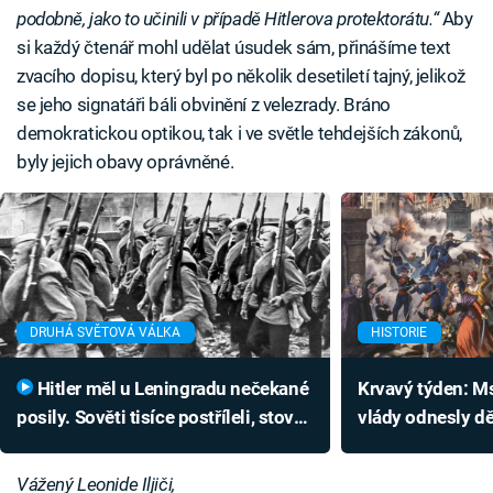
podobně, jako to učinili v případě Hitlerova protektorátu.“
Aby
si každý čtenář mohl udělat úsudek sám, přinášíme text
zvacího dopisu, který byl po několik desetiletí tajný, jelikož
se jeho signatáři báli obvinění z velezrady. Bráno
demokratickou optikou, tak i ve světle tehdejších zákonů,
byly jejich obavy oprávněné.
DRUHÁ SVĚTOVÁ VÁLKA
HISTORIE
Hitler měl u Leningradu nečekané
Krvavý týden: M
posily. Sověti tisíce postříleli, stovky
vlády odnesly dět
roky mučili
se inspiroval Le
Vážený Leonide Iljiči,