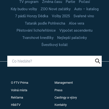
TV program
Změna času
Partie
Počasí
Kdy budou volby
ZOO Nové začátky
Auto – katalog
7 pádů Honzy Dědka
Volby 2025
Svařené víno
Tatarák podle Pohlreicha
Aloe vera
Pěstování lichořeřišnice
Výpočet ascendentu
Tvarohové knedlíky
Nejlepší palačinky
Švestkový koláč
O FTV Prima
Management
Volná místa
Press
Reklama
Castingy a výzvy
HbbTV
Kontakty