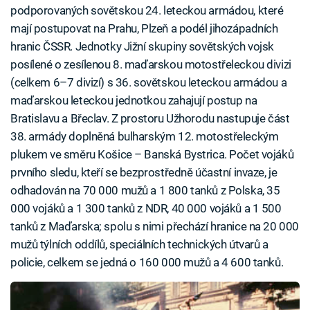
podporovaných sovětskou 24. leteckou armádou, které
mají postupovat na Prahu, Plzeň a podél jihozápadních
hranic ČSSR. Jednotky Jižní skupiny sovětských vojsk
posílené o zesílenou 8. maďarskou motostřeleckou divizi
(celkem 6–7 divizí) s 36. sovětskou leteckou armádou a
maďarskou leteckou jednotkou zahajují postup na
Bratislavu a Břeclav. Z prostoru Užhorodu nastupuje část
38. armády doplněná bulharským 12. motostřeleckým
plukem ve směru Košice – Banská Bystrica. Počet vojáků
prvního sledu, kteří se bezprostředně účastní invaze, je
odhadován na 70 000 mužů a 1 800 tanků z Polska, 35
000 vojáků a 1 300 tanků z NDR, 40 000 vojáků a 1 500
tanků z Maďarska; spolu s nimi přechází hranice na 20 000
mužů týlních oddílů, speciálních technických útvarů a
policie, celkem se jedná o 160 000 mužů a 4 600 tanků.