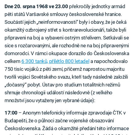
Dne 20. srpna 1968 ve 23.00
překročily jednotky armád
pěti států Varšavské smlouvy československé hranice.
Součástí jejich „neinformovanosti“ byly i obavy, že je čeká
okamžitý ozbrojený střet s kontrarevolucionáři, takže byli
připraveni na boj a vybaveni ostrým střelivem. Setkávali se
sice s rozčarovanými, ale rozhodně ne na boj připravenými
domorodci. V rámci okupace dorazilo do Československa
celkem
6 300 tanků, přilétlo 800 letadel
a napochodovalo
750 tisíc vojáků z pěti zemí, přičemž naprostou majoritu
tvořili vojáci Sovětského svazu, kteří tady následně založili
„dočasný“ pobyt. Ústav pro studium totalitních režimů
shrnuje chronologii událostí následovně (z velkého
množství jsou vytaženy jen vybrané údaje):
17:00
–⁠ Anonym telefonicky informuje zpravodaje ČTK v
Budapešti, že o půlnoci začne vojenské obsazování
Československa. Žádá o okamžité předání této informace