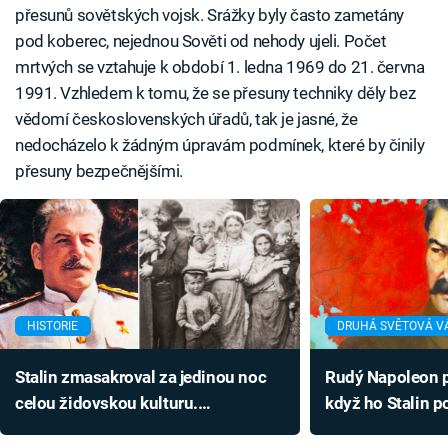
přesunů sovětských vojsk. Srážky byly často zametány
pod koberec, nejednou Sověti od nehody ujeli. Počet
mrtvých se vztahuje k období 1. ledna 1969 do 21. června
1991. Vzhledem k tomu, že se přesuny techniky děly bez
vědomí československých úřadů, tak je jasné, že
nedocházelo k žádným úpravám podmínek, které by činily
přesuny bezpečnějšími.
HISTORIE
DRUHÁ SVĚTOVÁ V
Stalin zmasakroval za jedinou noc
Rudý Napoleon po
celou židovskou kulturu.
když ho Stalin po
Zavražděným připravil dlouhá muka
válkou