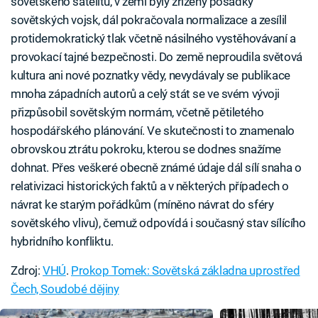
sovětského satelitu, v zemi byly zřízeny posádky
sovětských vojsk, dál pokračovala normalizace a zesílil
protidemokratický tlak včetně násilného vystěhovávaní a
provokací tajné bezpečnosti. Do země neproudila světová
kultura ani nové poznatky vědy, nevydávaly se publikace
mnoha západních autorů a celý stát se ve svém vývoji
přizpůsobil sovětským normám, včetně pětiletého
hospodářského plánování. Ve skutečnosti to znamenalo
obrovskou ztrátu pokroku, kterou se dodnes snažíme
dohnat. Přes veškeré obecně známé údaje dál sílí snaha o
relativizaci historických faktů a v některých případech o
návrat ke starým pořádkům (míněno návrat do sféry
sovětského vlivu), čemuž odpovídá i současný stav sílícího
hybridního konfliktu.
Zdroj:
VHÚ
.
Prokop Tomek: Sovětská základna uprostřed
Čech, Soudobé dějiny