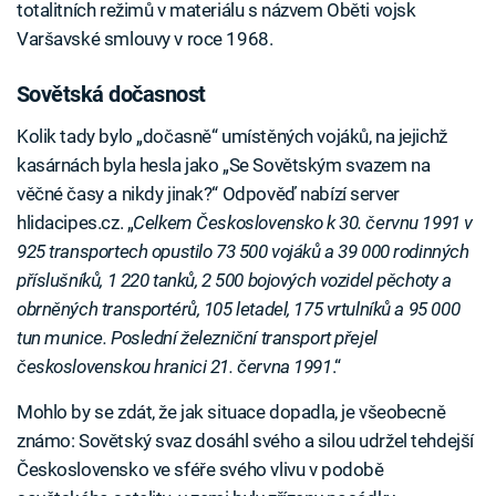
totalitních režimů v materiálu s názvem Oběti vojsk
Varšavské smlouvy v roce 1968.
Sovětská dočasnost
Kolik tady bylo „dočasně“ umístěných vojáků, na jejichž
kasárnách byla hesla jako „Se Sovětským svazem na
věčné časy a nikdy jinak?“ Odpověď nabízí server
hlidacipes.cz. „
Celkem Československo k 30. červnu 1991 v
925 transportech opustilo 73 500 vojáků a 39 000 rodinných
příslušníků, 1 220 tanků, 2 500 bojových vozidel pěchoty a
obrněných transportérů, 105 letadel, 175 vrtulníků a 95 000
tun munice. Poslední železniční transport přejel
československou hranici 21. června 1991
.“
Mohlo by se zdát, že jak situace dopadla, je všeobecně
známo: Sovětský svaz dosáhl svého a silou udržel tehdejší
Československo ve sféře svého vlivu v podobě