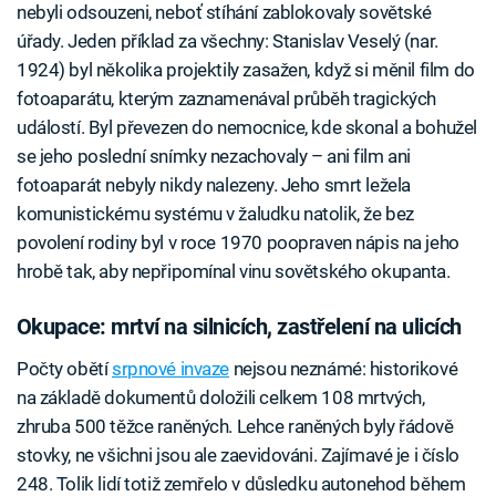
nebyli odsouzeni, neboť stíhání zablokovaly sovětské
úřady. Jeden příklad za všechny: Stanislav Veselý (nar.
1924) byl několika projektily zasažen, když si měnil film do
fotoaparátu, kterým zaznamenával průběh tragických
událostí. Byl převezen do nemocnice, kde skonal a bohužel
se jeho poslední snímky nezachovaly – ani film ani
fotoaparát nebyly nikdy nalezeny. Jeho smrt ležela
komunistickému systému v žaludku natolik, že bez
povolení rodiny byl v roce 1970 poopraven nápis na jeho
hrobě tak, aby nepřipomínal vinu sovětského okupanta.
Okupace: mrtví na silnicích, zastřelení na ulicích
Počty obětí
srpnové invaze
nejsou neznámé: historikové
na základě dokumentů doložili celkem 108 mrtvých,
zhruba 500 těžce raněných. Lehce raněných byly řádově
stovky, ne všichni jsou ale zaevidováni. Zajímavé je i číslo
248. Tolik lidí totiž zemřelo v důsledku autonehod během