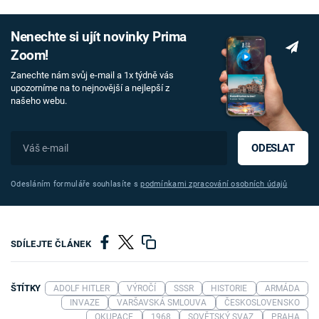
Nenechte si ujít novinky Prima
Zoom!
Zanechte nám svůj e-mail a 1x týdně vás
upozorníme na to nejnovější a nejlepší z
našeho webu.
ODESLAT
Odesláním formuláře souhlasíte s
podmínkami zpracování osobních údajů
SDÍLEJTE ČLÁNEK
ŠTÍTKY
ADOLF HITLER
VÝROČÍ
SSSR
HISTORIE
ARMÁDA
INVAZE
VARŠAVSKÁ SMLOUVA
ČESKOSLOVENSKO
OKUPACE
1968
SOVĚTSKÝ SVAZ
PRAHA