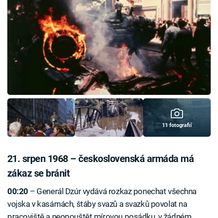
11 fotografií
21. srpen 1968 – československá armáda má
zákaz se bránit
00:20
–⁠ Generál Dzúr vydává rozkaz ponechat všechna
vojska v kasárnách, štáby svazů a svazků povolat na
pracoviště a neopouštět mírovou posádku, v žádném