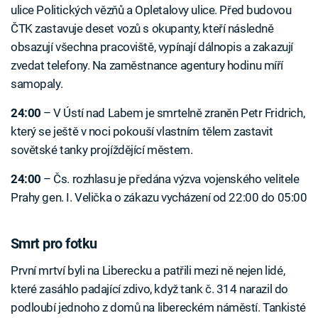
ulice Politických vězňů a Opletalovy ulice. Před budovou
ČTK zastavuje deset vozů s okupanty, kteří následně
obsazují všechna pracoviště, vypínají dálnopis a zakazují
zvedat telefony. Na zaměstnance agentury hodinu míří
samopaly.
24:00
–⁠ V Ústí nad Labem je smrtelně zraněn Petr Fridrich,
který se ještě v noci pokouší vlastním tělem zastavit
sovětské tanky projíždějící městem.
24:00
–⁠ Čs. rozhlasu je předána výzva vojenského velitele
Prahy gen. I. Velička o zákazu vycházení od 22:00 do 05:00
Smrt pro fotku
První mrtví byli na Liberecku a patřili mezi ně nejen lidé,
které zasáhlo padající zdivo, když tank č. 314 narazil do
podloubí jednoho z domů na libereckém náměstí. Tankisté