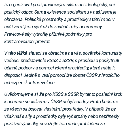
to organizovat proti pravicovým silám ani ideologický, ani
politický odpor. Sama existence socialismu v naší zemi je
ohrožena. Politické prostředky a prostředky státní moci v
naší zemi jsou nyní už do značné míry ochromeny.
Pravicové síly vytvořily příznivé podmínky pro
kontrarevoluční převrat.
V této těžké situaci se obracíme na vás, sovětské komunisty,
vedoucí představitele KSSS a SSSR, s prosbou o poskytnutí
účinné podpory a pomoci všemi prostředky, které máte k
dispozici. Jedině s vaší pomocí lze dostat ČSSR z hrozícího
nebezpečí kontrarevoluce.
Uvědomujeme si, že pro KSSS a SSSR by tento poslední krok
k ochraně socialismu v ČSSR nebyl snadný. Proto budeme
ze všech sil bojovat vlastními prostředky. V případě, že by
však naše síly a prostředky byly vyčerpány nebo nepřinesly
pozitivní výsledky, považujte toto naše prohlášení za