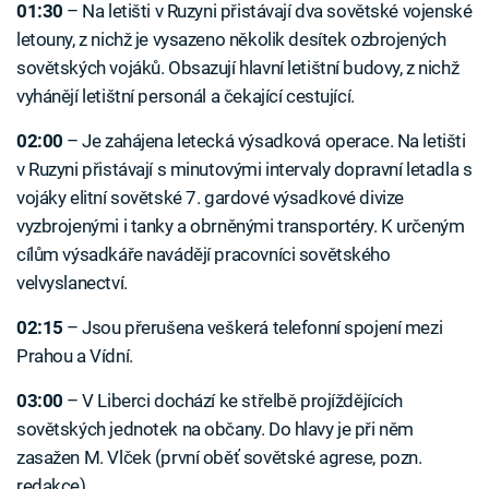
01:30
–⁠ Na letišti v Ruzyni přistávají dva sovětské vojenské
letouny, z nichž je vysazeno několik desítek ozbrojených
sovětských vojáků. Obsazují hlavní letištní budovy, z nichž
vyhánějí letištní personál a čekající cestující.
02:00
–⁠ Je zahájena letecká výsadková operace. Na letišti
v Ruzyni přistávají s minutovými intervaly dopravní letadla s
vojáky elitní sovětské 7. gardové výsadkové divize
vyzbrojenými i tanky a obrněnými transportéry. K určeným
cílům výsadkáře navádějí pracovníci sovětského
velvyslanectví.
02:15
–⁠ Jsou přerušena veškerá telefonní spojení mezi
Prahou a Vídní.
03:00
–⁠ V Liberci dochází ke střelbě projíždějících
sovětských jednotek na občany. Do hlavy je při něm
zasažen M. Vlček (první oběť sovětské agrese, pozn.
redakce).