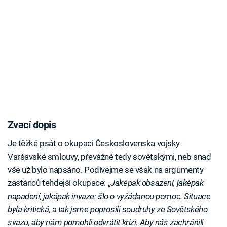
Zvací dopis
Je těžké psát o okupaci Československa vojsky
Varšavské smlouvy, převážně tedy sovětskými, neb snad
vše už bylo napsáno. Podívejme se však na argumenty
zastánců tehdejší okupace: „
Jaképak obsazení, jaképak
napadení, jakápak invaze: šlo o vyžádanou pomoc. Situace
byla kritická, a tak jsme poprosili soudruhy ze Sovětského
svazu, aby nám pomohli odvrátit krizi. Aby nás zachránili