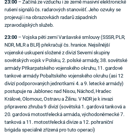
23:00
–⁠ Začíná ze vzduchu i ze země masivní elektronické
rušení signálů čs. radarových stanovišť. Jeho ozvuky se
projevují i na obrazovkách radarů západních
zpravodajských služeb.
23:00
–⁠ Vojska pěti zemí Varšavské smlouvy (SSSR, PLR,
NDR, MLR a BLR) překračují čs. hranice. Nejsilnější
vojenské uskupení složené z divizí Severní skupiny
sovětských vojsk v Polsku, 2. polské armády, 38. sovětské
armády Příkarpatského vojenského okruhu, 11. gardové
tankové armády Pobaltského vojenského okruhu (asi 12
divizí podporovaných jednotkami 4. a 9. letecké armády)
postupuje na Jablonec nad Nisou, Náchod, Hradec
Králové, Olomouc, Ostravu a Žilinu. V NDR je k invazi
připraveno zhruba 9 divizí (sovětská 1. gardová tanková a
20. gardová motostřelecká armáda, východoněmecké 7.
tanková a 11. motostřelecká divize a 12. pohraniční
brigáda speciálně zřízená pro tuto operaci)