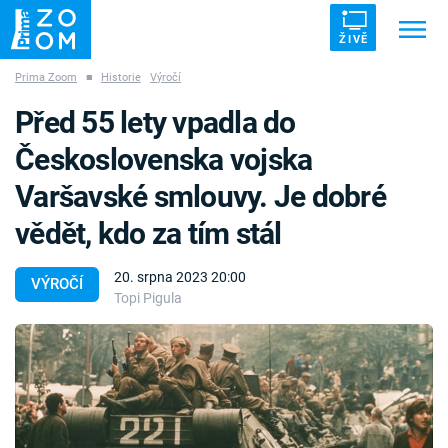
ŽIVĚ
Prima Zoom
■
Historie
Výročí
Trendy:
ZRÁDCI
UFO
DRUHÁ SVĚTOVÁ VÁLKA
Před 55 lety vpadla do
ZÁHADY
VETŘELCI DÁVNOVĚKU
Československa vojska
Varšavské smlouvy. Je dobré
vědět, kdo za tím stál
Témata
20. srpna 2023 20:00
VÝROČÍ
Topi Pigula
Témata
Pořady
TV Program