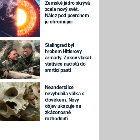
Zemské jádro skrývá
zcela nový svět.
Nález pod povrchem
je ohromující
Stalingrad byl
hrobem Hitlerovy
armády. Žukov vlákal
statisíce nacistů do
smrtící pasti
Neandertálce
nevyhubila válka s
člověkem. Nový
objev ukazuje na
zkázonosné
rozhodnutí