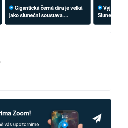
Gigantická černá díra je velká
Vyjmenujete všechny planety
jako sluneční soustava.
Sluneční sou
Podívejte se, jak takový obr
dělá jednu v
zřejmě vzniká
a
Prima Zoom!
dně vás upozorníme