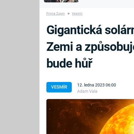
MARIE TEREZIE
vyhynuli
ADOLF HITLER
NAPOLEON
Prima Zoom
■
Vesmír
BONAPARTE
ATENTÁT NA
Gigantická solár
REINHARDA
BRITSKÁ
HEYDRICHA
KRÁLOVSKÁ
Zemi a způsobuj
RODINA
PRVNÍ SVĚTOVÁ
VÁLKA
bude hůř
12. ledna 2023 06:00
VESMÍR
Adam Vala