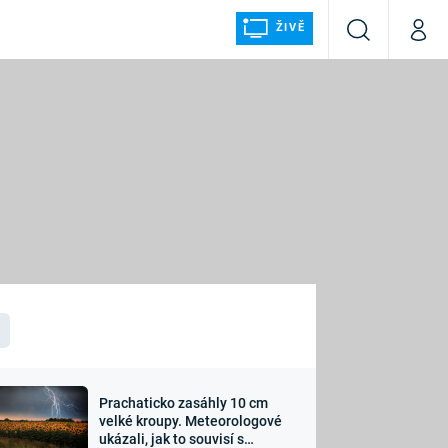
ŽIVĚ
Vyhledávání
Můj p
Prima+
ÁLKA
CNN Prima NEWS
Prima FRESH
Prima LIVING
LMY A
Prima Ženy
Prima LAJK
Prachaticko zasáhly 10 cm
osti
velké kroupy. Meteorologové
Sledujte nás
ukázali, jak to souvisí s