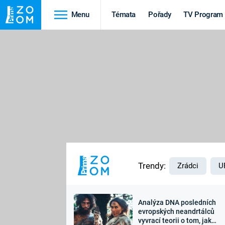
Menu
Témata
Pořady
TV Program
Cestování
Historie
HRADY A ZÁMKY
VIKINGOVÉ
HEDVÁBNÁ STEZKA
EPIDEMIE A
PANDEMIE
PŘÍRODA
STAROVĚKÝ EGYPT
Trendy:
Zrádci
U
Analýza DNA posledních
Druhá
Výročí
evropských neandrtálců
vyvrací teorii o tom, jak
světová válka