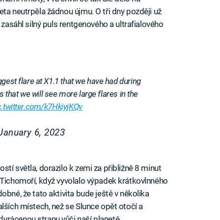
ta neutrpěla žádnou újmu. O tři dny později už
 zasáhl silný puls rentgenového a ultrafialového
gest flare at X1.1 that we have had during
is that we will see more large flares in the
c.twitter.com/k7HkiyjKQv
January 6, 2023
tí světla, dorazilo k zemi za přibližně 8 minut
 Tichomoří, když vyvolalo výpadek krátkovlnného
obné, že tato aktivita bude ještě v několika
lších místech, než se Slunce opět otočí a
vrácenou stranu vůči naší planetě.