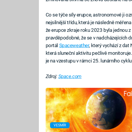
Co se týče síly erupce, astronomové ji ozn
nejsilnější třídu, která je následně měřen
že erupce zkraje roku 2023 byla jednou z n
pravděpodobné, že se v nadcházejících d
portál
Spaceweather
, který vychází z da
která sluneční aktivitu pečlivě monitoruje
je na vzestupu v rámci 25. lunárního cyklu
Zdroj:
Space.com
Fa
VESMÍR