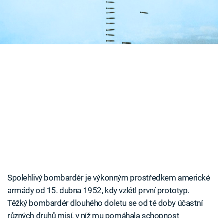
Časopis
Sledujte prima+
Přihlášení
Sledujte nás
Spolehlivý bombardér je výkonným prostředkem americké
armády od 15. dubna 1952, kdy vzlétl první prototyp.
Těžký bombardér dlouhého doletu se od té doby účastní
různých druhů misí, v níž mu pomáhala schopnost