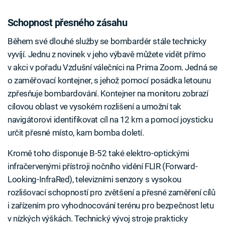
Schopnost přesného zásahu
Během své dlouhé služby se bombardér stále technicky
vyvíjí. Jednu z novinek v jeho výbavě můžete vidět přímo
v akci v pořadu Vzdušní válečníci na Prima Zoom. Jedná se
o zaměřovací kontejner, s jehož pomocí posádka letounu
zpřesňuje bombardování. Kontejner na monitoru zobrazí
cílovou oblast ve vysokém rozlišení a umožní tak
navigátorovi identifikovat cíl na 12 km a pomocí joysticku
určit přesné místo, kam bomba doletí.
Kromě toho disponuje B-52 také elektro-optickými
infračervenými přístroji nočního vidění FLIR (Forward-
Looking-InfraRed), televizními senzory s vysokou
rozlišovací schopností pro zvětšení a přesné zaměření cílů
i zařízením pro vyhodnocování terénu pro bezpečnost letu
v nízkých výškách. Technický vývoj stroje prakticky