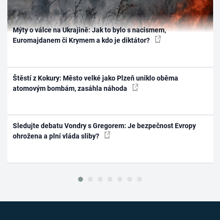
Mýty o válce na Ukrajině: Jak to bylo s nacismem,
Euromajdanem či Krymem a kdo je diktátor?
Štěstí z Kokury: Město velké jako Plzeň uniklo oběma
atomovým bombám, zasáhla náhoda
Sledujte debatu Vondry s Gregorem: Je bezpečnost Evropy
ohrožena a plní vláda sliby?