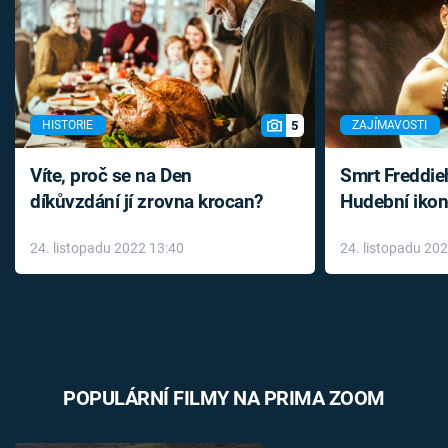
5
HISTORIE
ZAJÍMAVOSTI
Víte, proč se na Den
Smrt Freddie
díkůvzdání jí zrovna krocan?
Hudební ikon
až do konce 
24. listopadu 2022 13:40
24. listopadu 20
léky
POPULÁRNÍ FILMY NA PRIMA ZOOM