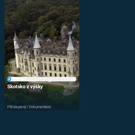
PŘEHRÁT
Skotsko z výšky
Přírodopisný / Dokumentární