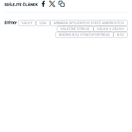
SDÍLEJTE ČLÁNEK
ŠTÍTKY
VÁLKY
USA
ARMÁDA SPOJENÝCH STÁTŮ AMERICKÝCH
VÁLEČNÉ STROJE
VÁLKA V ZÁLIVU
BOEING B-52 STRATOFORTRESS
B-52