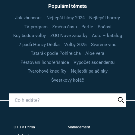
Populární témata
Jak zhubnout
Nejlepší filmy 2024
Nejlepší horory
TV program
Změna času
Partie
Počasí
Kdy budou volby
ZOO Nové začátky
Auto – katalog
7 pádů Honzy Dědka
Volby 2025
Svařené víno
Tatarák podle Pohlreicha
Aloe vera
Pěstování lichořeřišnice
Výpočet ascendentu
Tvarohové knedlíky
Nejlepší palačinky
Švestkový koláč
O FTV Prima
Management