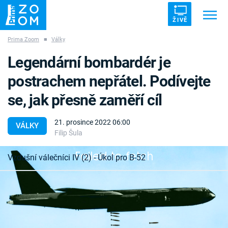
ŽIVĚ
Prima Zoom
■
Války
Trendy:
ZRÁDCI
UFO
DRUHÁ SVĚTOVÁ VÁLKA
Legendární bombardér je
ZÁHADY
VETŘELCI DÁVNOVĚKU
postrachem nepřátel. Podívejte
se, jak přesně zaměří cíl
21. prosince 2022 06:00
VÁLKY
Filip Šula
Témata
Failed to fetch
Vzdušní válečníci IV (2) - Úkol pro B-52
Témata
Pořady
Legendární bombardér je ve službě od 50. let 20.
století a stále prochází inovacemi, které zvyšují
TV Program
jeho efektivitu.