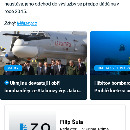
neustává, jeho odchod do výslužby se předpokládá na v
roce 2045.
Zdroj:
Military.cz
VÁLKY
DRUHÁ SVĚTOVÁ V
Ukrajinu devastují i obří
Hřbitov bombard
bombardéry ze Stalinovy éry. Jakou
Prohlédněte si u
mají výzbroj a díky čemu vznikly?
druhé světové v
Filip Šula
Redaktor FTV Prima, Prima