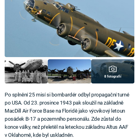
8 fotografií
Po splnění 25 misí si bombardér odbyl propagační turné
po USA. Od 23. prosince 1943 pak sloužil na základně
MacDill Air Force Base na Floridě jako výcvikový letoun
posádek B-17 a pozemního personálu. Zde zůstal do
konce války, než přeletěl na leteckou základnu Altus AAF
v Oklahomě, kde byl uskladněn.