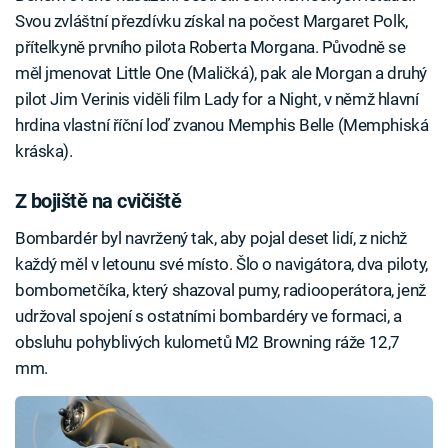
Svou zvláštní přezdívku získal na počest Margaret Polk,
přítelkyně prvního pilota Roberta Morgana. Původně se
měl jmenovat Little One (Maličká), pak ale Morgan a druhý
pilot Jim Verinis viděli film Lady for a Night, v němž hlavní
hrdina vlastní říční loď zvanou Memphis Belle (Memphiská
kráska).
Z bojiště na cvičiště
Bombardér byl navržený tak, aby pojal deset lidí, z nichž
každý měl v letounu své místo. Šlo o navigátora, dva piloty,
bombometčíka, který shazoval pumy, radiooperátora, jenž
udržoval spojení s ostatními bombardéry ve formaci, a
obsluhu pohyblivých kulometů M2 Browning ráže 12,7
mm.