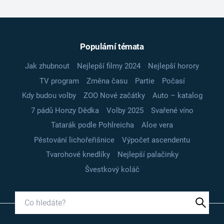
Populární témata
Jak zhubnout
Nejlepší filmy 2024
Nejlepší horory
TV program
Změna času
Partie
Počasí
Kdy budou volby
ZOO Nové začátky
Auto – katalog
7 pádů Honzy Dědka
Volby 2025
Svařené víno
Tatarák podle Pohlreicha
Aloe vera
Pěstování lichořeřišnice
Výpočet ascendentu
Tvarohové knedlíky
Nejlepší palačinky
Švestkový koláč