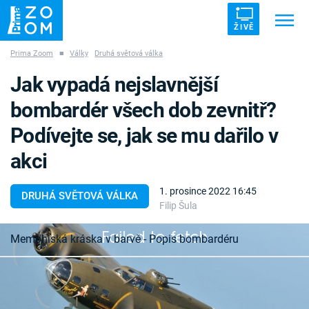
ŽIVĚ
Prima Zoom
■
Války
Druhá světová válka
Trendy:
ZRÁDCI
UFO
DRUHÁ SVĚTOVÁ VÁLKA
Jak vypadá nejslavnější
ZÁHADY
VETŘELCI DÁVNOVĚKU
bombardér všech dob zevnitř?
Podívejte se, jak se mu dařilo v
akci
Témata
1. prosince 2022 16:45
DRUHÁ SVĚTOVÁ VÁLKA
Filip Šula
Témata
Failed to fetch
Memphiská kráska v barvě - Popis bombardéru
Pořady
Jeden z nejslavnějších letounů druhé světové
TV Program
války získal jméno podle filmové hrdinky. Masivní