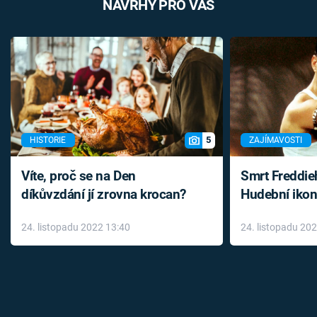
NÁVRHY PRO VÁS
5
HISTORIE
ZAJÍMAVOSTI
Víte, proč se na Den
Smrt Freddie
díkůvzdání jí zrovna krocan?
Hudební ikon
až do konce 
24. listopadu 2022 13:40
24. listopadu 20
léky