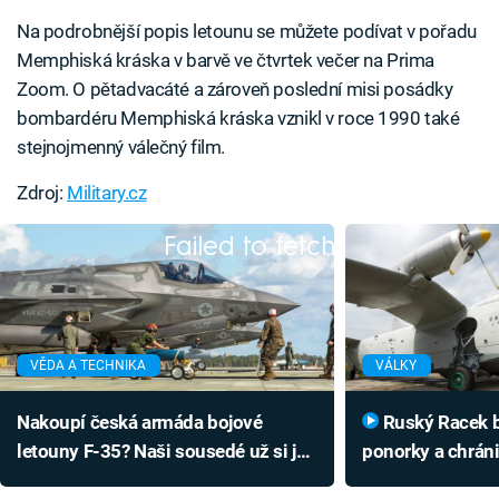
Na podrobnější popis letounu se můžete podívat v pořadu
Memphiská kráska v barvě ve čtvrtek večer na Prima
Zoom. O pětadvacáté a zároveň poslední misi posádky
bombardéru Memphiská kráska vznikl v roce 1990 také
stejnojmenný válečný film.
Zdroj:
Military.cz
Failed to fetch
VĚDA A TECHNIKA
VÁLKY
Nakoupí česká armáda bojové
Ruský Racek bombardoval
letouny F-35? Naši sousedé už si je
ponorky a chráni
objednali
letoun vypadá uv