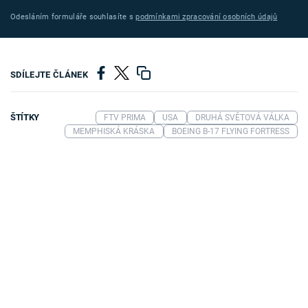
Odesláním formuláře souhlasíte s
podmínkami zpracování osobních údajů
SDÍLEJTE ČLÁNEK
ŠTÍTKY
FTV PRIMA
USA
DRUHÁ SVĚTOVÁ VÁLKA
MEMPHISKÁ KRÁSKA
BOEING B-17 FLYING FORTRESS