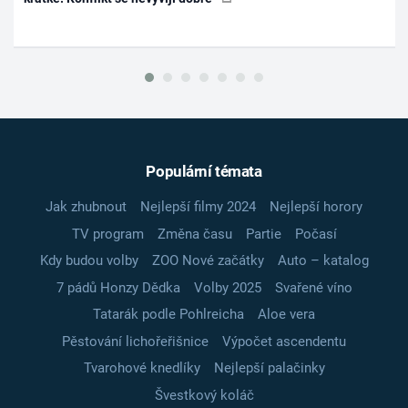
Populární témata
Jak zhubnout
Nejlepší filmy 2024
Nejlepší horory
TV program
Změna času
Partie
Počasí
Kdy budou volby
ZOO Nové začátky
Auto – katalog
7 pádů Honzy Dědka
Volby 2025
Svařené víno
Tatarák podle Pohlreicha
Aloe vera
Pěstování lichořeřišnice
Výpočet ascendentu
Tvarohové knedlíky
Nejlepší palačinky
Švestkový koláč