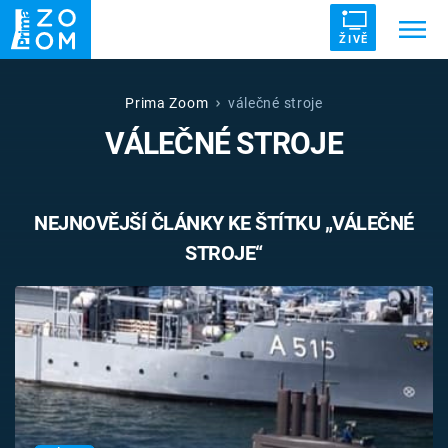
ŽIVĚ
Trendy:
ZRÁDCI
UFO
DRUHÁ SVĚTOVÁ VÁLKA
Prima Zoom
válečné stroje
VÁLEČNÉ STROJE
ZÁHADY
VETŘELCI DÁVNOVĚKU
NEJNOVĚJŠÍ ČLÁNKY KE ŠTÍTKU „VÁLEČNÉ
STROJE“
Témata
Témata
Pořady
TV Program