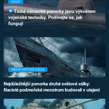
VÁLKY
Časopis
Tiché německé ponorky jsou výkvětem
Sledujte prima+
vojenské techniky. Podívejte se, jak
fungují
Přihlášení
Sledujte nás
DRUHÁ SVĚTOVÁ VÁLKA
Nejdůležitější ponorka druhé světové války:
Nacisté podmořské monstrum budovali v utajení