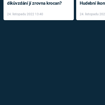
díkůvzdání jí zrovna krocan?
Hudební ikon
až do konce 
24. listopadu 2022 13:40
24. listopadu 20
léky