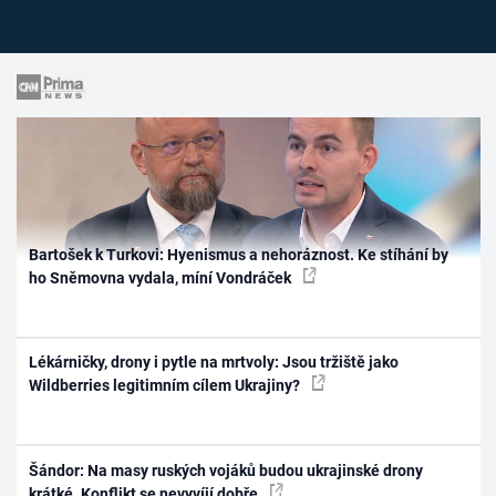
Bartošek k Turkovi: Hyenismus a nehoráznost. Ke stíhání by
ho Sněmovna vydala, míní Vondráček
Lékárničky, drony i pytle na mrtvoly: Jsou tržiště jako
Wildberries legitimním cílem Ukrajiny?
Šándor: Na masy ruských vojáků budou ukrajinské drony
krátké. Konflikt se nevyvíjí dobře