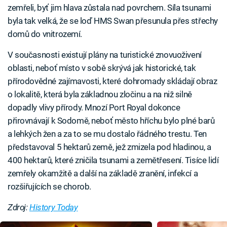
zemřeli, byť jim hlava zůstala nad povrchem. Síla tsunami
byla tak velká, že se loď HMS Swan přesunula přes střechy
domů do vnitrozemí.
V současnosti existují plány na turistické znovuoživení
oblasti, neboť místo v sobě skrývá jak historické, tak
přírodovědné zajímavosti, které dohromady skládají obraz
o lokalitě, která byla základnou zločinu a na niž silně
dopadly vlivy přírody. Mnozí Port Royal dokonce
přirovnávají k Sodomě, neboť město hříchu bylo plné barů
a lehkých žen a za to se mu dostalo řádného trestu. Ten
představoval 5 hektarů země, jež zmizela pod hladinou, a
400 hektarů, které zničila tsunami a zemětřesení. Tisíce lidí
zemřely okamžitě a další na základě zranění, infekcí a
rozšiřujících se chorob.
Zdroj:
History Today