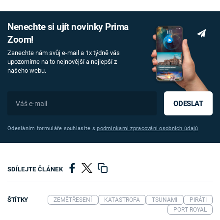
Nenechte si ujít novinky Prima
Zoom!
Zanechte nám svůj e-mail a 1x týdně vás
upozorníme na to nejnovější a nejlepší z
našeho webu.
ODESLAT
Odesláním formuláře souhlasíte s
podmínkami zpracování osobních údajů
SDÍLEJTE ČLÁNEK
ŠTÍTKY
ZEMĚTŘESENÍ
KATASTROFA
TSUNAMI
PIRÁTI
PORT ROYAL