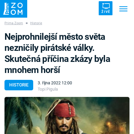
ŽIVĚ
Prima Zoom
■
Historie
Trendy:
ZRÁDCI
UFO
DRUHÁ SVĚTOVÁ VÁLKA
Nejprohnilejší město světa
ZÁHADY
VETŘELCI DÁVNOVĚKU
nezničily pirátské války.
Skutečná příčina zkázy byla
mnohem horší
Témata
3. října 2022 12:00
HISTORIE
Topi Pigula
Témata
Pořady
TV Program