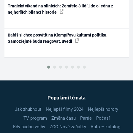
Tragický víkend na silnicích: Zemřelo 8 lidí, jde o jednu z
nejhorších bilancí historie
Babiš si chce posvítit na Klempířovu kulturní politiku.
Samozřejmě budu reagovat, uvedl
Populární témata
Jak zhubnout
Nejlepší filmy 2024
Nejlepší horory
TV program
Změna času
Partie
Počasí
Kdy budou volby
ZOO Nové začátky
Auto – katalog