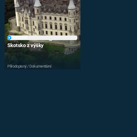
PŘEHRÁT
Skotsko z výšky
Přírodopisný / Dokumentární