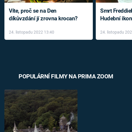
Víte, proč se na Den
Smrt Freddie
díkůvzdání jí zrovna krocan?
Hudební ikon
až do konce 
24. listopadu 2022 13:40
24. listopadu 20
léky
POPULÁRNÍ FILMY NA PRIMA ZOOM