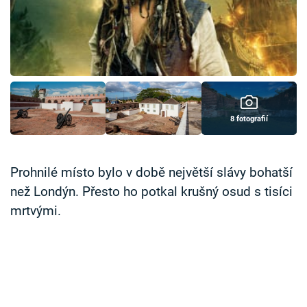
Časopis
Sledujte prima+
Přihlášení
8 fotografií
Sledujte nás
Prohnilé místo bylo v době největší slávy bohatší
než Londýn. Přesto ho potkal krušný osud s tisíci
mrtvými.