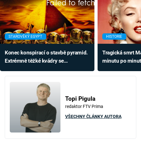
Failed to fetch
STAROVĚKÝ EGYPT
HISTORIE
Konec konspirací o stavbě pyramid.
Tragická smrt M
Extrémně těžké kvádry se
minutu po minut
přemisťovaly nečekaně snadno
teorie vznikly kv
Topi Pigula
redaktor FTV Prima
VŠECHNY ČLÁNKY AUTORA