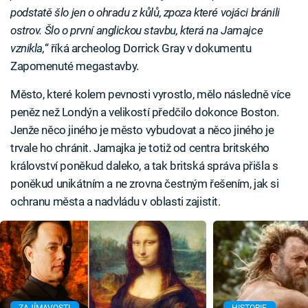
podstatě šlo jen o ohradu z kůlů, zpoza které vojáci bránili
ostrov. Šlo o první anglickou stavbu, která na Jamajce
vznikla,
“ říká archeolog Dorrick Gray v dokumentu
Zapomenuté megastavby.
Město, které kolem pevnosti vyrostlo, mělo následně více
peněz než Londýn a velikostí předčilo dokonce Boston.
Jenže něco jiného je město vybudovat a něco jiného je
trvale ho chránit. Jamajka je totiž od centra britského
království poněkud daleko, a tak britská správa přišla s
poněkud unikátním a ne zrovna čestným řešením, jak si
ochranu města a nadvládu v oblasti zajistit.