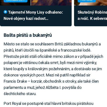
ZAJÍMAVOSTI
HISTORIE
Tajemství Mony Lisy odhaleno:
Skutečný Robins
Nové objevy kazí radost
a rváč. K sebev
konspirátorům, nejzajímavější není
přivedla vlastní
její úsměv
Bašta pirátů a bukanýrů
Město se stalo se souhlasem Britů základnou bukanýrů a
pirátů, kteří útočili na španělské a francouzské lodě.
Přestože piráti stáli oficiálně mimo zákon a v případě jejich
polapení je většinou čekala smrt, byli mezi nimi výjimky,
které loupily s královským požehnáním, a dostávalo se jim
dokonce vysokých poct. Mezi ně patřil například sir
Francis Drake – korzár, obchodník s otroky, ale také člen
parlamentu a muž, jehož Alžběta I. povýšila do
šlechtického stavu.
Port Royal se postupně stal hlavní britskou pirátskou