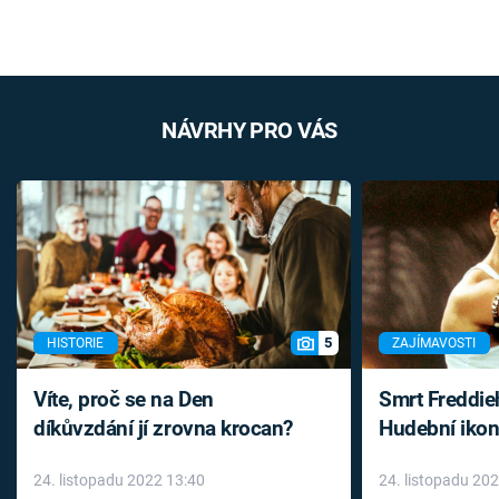
NÁVRHY PRO VÁS
5
HISTORIE
ZAJÍMAVOSTI
Víte, proč se na Den
Smrt Freddie
díkůvzdání jí zrovna krocan?
Hudební ikon
až do konce 
24. listopadu 2022 13:40
24. listopadu 20
léky