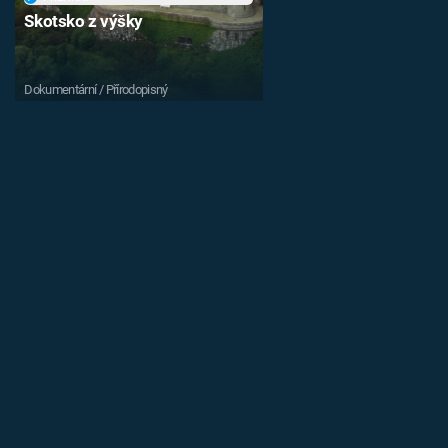
Skotsko z výšky
Dokumentární / Přírodopisný