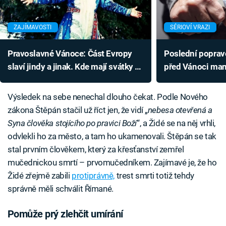
ZAJÍMAVOSTI
SÉRIOVÍ VRAZI
Pravoslavné Vánoce: Část Evropy
Poslední poprav
slaví jindy a jinak. Kde mají svátky až
před Vánoci manž
v lednu a jak probíhají
oprátce předvedl
Výsledek na sebe nenechal dlouho čekat. Podle Nového
zákona Štěpán stačil už říct jen, že vidí „
nebesa otevřená a
Syna člověka stojícího po pravici Boží
“, a Židé se na něj vrhli,
odvlekli ho za město, a tam ho ukamenovali. Štěpán se tak
stal prvním člověkem, který za křesťanství zemřel
mučednickou smrtí – prvomučedníkem. Zajímavé je, že ho
Židé zřejmě zabili
protiprávně,
trest smrti totiž tehdy
správně měli schválit Římané.
Pomůže prý zlehčit umírání