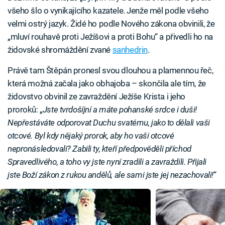
všeho šlo o vynikajícího kazatele. Jenže měl podle všeho
velmi ostrý jazyk. Židé ho podle Nového zákona obvinili, že
„mluví rouhavě proti Ježíšovi a proti Bohu“ a přivedli ho na
židovské shromáždění zvané
sanhedrin
.
Právě tam Štěpán pronesl svou dlouhou a plamennou řeč,
která možná začala jako obhajoba – skončila ale tím, že
židovstvo obvinil ze zavraždění Ježíše Krista i jeho
proroků: „
Jste tvrdošíjní a máte pohanské srdce i duši!
Nepřestáváte odporovat Duchu svatému, jako to dělali vaši
otcové. Byl kdy nějaký prorok, aby ho vaši otcové
nepronásledovali? Zabili ty, kteří předpověděli příchod
Spravedlivého, a toho vy jste nyní zradili a zavraždili. Přijali
jste Boží zákon z rukou andělů, ale sami jste jej nezachovali!
“