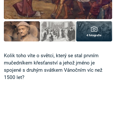
Časopis
Sledujte prima+
Přihlášení
4 fotografie
Sledujte nás
Kolik toho víte o světci, který se stal prvním
mučedníkem křesťanství a jehož jméno je
spojené s druhým svátkem Vánočním víc než
1500 let?