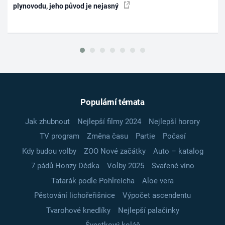
plynovodu, jeho původ je nejasný
Populární témata
Jak zhubnout
Nejlepší filmy 2024
Nejlepší horory
TV program
Změna času
Partie
Počasí
Kdy budou volby
ZOO Nové začátky
Auto – katalog
7 pádů Honzy Dědka
Volby 2025
Svařené víno
Tatarák podle Pohlreicha
Aloe vera
Pěstování lichořeřišnice
Výpočet ascendentu
Tvarohové knedlíky
Nejlepší palačinky