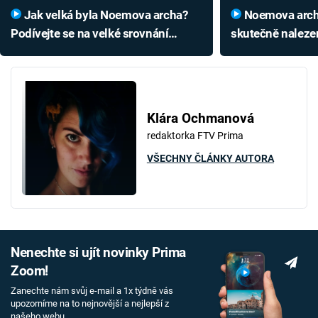
Jak velká byla Noemova archa?
Noemova archa byla možná
Podívejte se na velké srovnání
skutečně naleze
(nejen) s Titanicem
odpovídá popisu
Klára Ochmanová
redaktorka FTV Prima
VŠECHNY ČLÁNKY AUTORA
Nenechte si ujít novinky Prima
Zoom!
Zanechte nám svůj e-mail a 1x týdně vás
upozorníme na to nejnovější a nejlepší z
našeho webu.