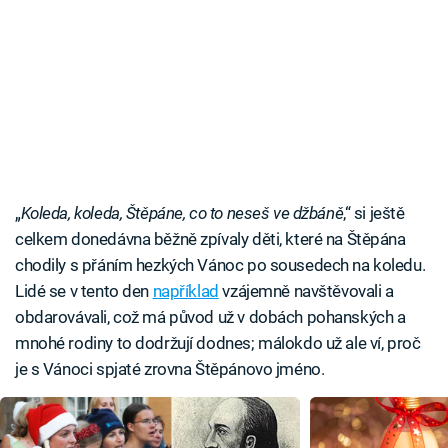
„
Koleda, koleda, Štěpáne, co to neseš ve džbáně
,“ si ještě
celkem donedávna běžně zpívaly děti, které na Štěpána
chodily s přáním hezkých Vánoc po sousedech na koledu.
Lidé se v tento den
například
vzájemně navštěvovali a
obdarovávali, což má původ už v dobách pohanských a
mnohé rodiny to dodržují dodnes; málokdo už ale ví, proč
je s Vánoci spjaté zrovna Štěpánovo jméno.