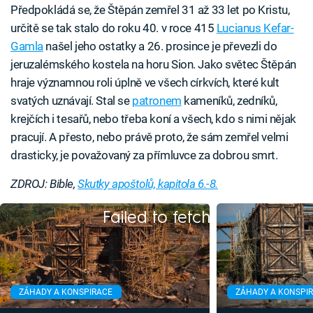
Předpokládá se, že Štěpán zemřel 31 až 33 let po Kristu,
určitě se tak stalo do roku 40. v roce 415
Lucianus Kefar-
Gamla
našel jeho ostatky a 26. prosince je převezli do
jeruzalémského kostela na horu Sion. Jako světec Štěpán
hraje významnou roli úplně ve všech církvích, které kult
svatých uznávají. Stal se
patronem
kameníků, zedníků,
krejčích i tesařů, nebo třeba koní a všech, kdo s nimi nějak
pracují. A přesto, nebo právě proto, že sám zemřel velmi
drasticky, je považovaný za přímluvce za dobrou smrt.
ZDROJ: Bible,
Skutky apoštolů, kapitola 6.-8.
Failed to fetch
ZÁHADY A KONSPIRACE
ZÁHADY A KONSPI