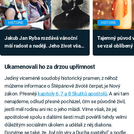
HISTORIE
HISTORIE
Jakub Jan Ryba rozdává vánoční
Tajemný původ 
mší radost a naději. Jeho život však
se vzal oblíbený
byl tragédií
Ukamenovali ho za drzou upřímnost
Jediný víceméně soudobý historický pramen, z něhož
můžeme informace o Štěpánově životě čerpat, je Nový
zákon. Přesněji
kapitoly 6, 7 a 8 Skutků apoštolů
. A ani tam
nenajdeme, odkud přesně pocházel, čím se původně živil,
jestli měl rodinu ani nic o jeho mládí. Víme však, že jej
apoštolové spolu s dalšími šesti muži pověřili tehdy velmi
důležitým sociálním úkolem a udělali z něj diakona.
Dozvíme se také, že „byl pln víry a Ducha svatého“ a podle