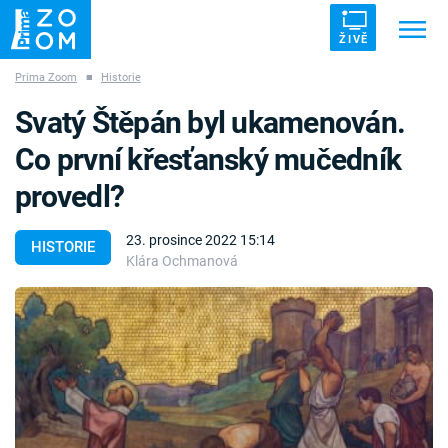
ŽIVĚ
Prima Zoom
■
Historie
Trendy:
ZRÁDCI
UFO
DRUHÁ SVĚTOVÁ VÁLKA
Svatý Štěpán byl ukamenován.
ZÁHADY
VETŘELCI DÁVNOVĚKU
Co první křesťanský mučedník
provedl?
23. prosince 2022 15:14
HISTORIE
Klára Ochmanová
Témata
Témata
Pořady
TV Program