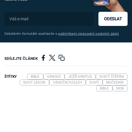
ODESLAT
Odesláním formuláře souhlasíte s
podmínkami zpracování osobních údajů
SDÍLEJTE ČLÁNEK
ŠTÍTKY
BIBLE
VÁNOCE
JEŽÍŠ KRISTUS
SVATÝ ŠTĚPÁN
NOVÝ ZÁKON
VÁNOČNÍ KOLEDY
SVATÍ
MUČEDNÍK
BIBLE
SION