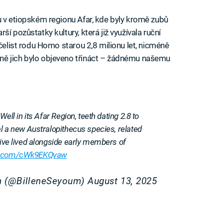
u v etiopském regionu Afar, kde byly kromě zubů
í pozůstatky kultury, která již využívala ruční
 čelist rodu Homo starou 2,8 milionu let, nicméně
ně jich bylo objeveno třináct – žádnému našemu
Well in its Afar Region, teeth dating 2.8 to
al a new Australopithecus species, related
tive lived alongside early members of
ter.com/cWk9EKQvaw
m (@BilleneSeyoum)
August 13, 2025