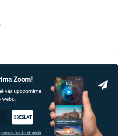
a
Prima Zoom!
dně vás upozorníme
ho webu.
ODESLAT
racování osobních údajů