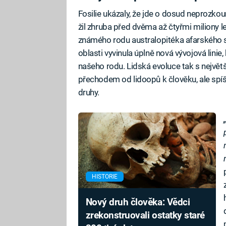
Fosilie ukázaly, že jde o dosud neprozkou
žil zhruba před dvěma až čtyřmi miliony l
známého rodu australopitéka afarského se
oblasti vyvinula úplně nová vývojová linie
našeho rodu. Lidská evoluce tak s nejvě
přechodem od lidoopů k člověku, ale spí
druhy.
HISTORIE
Nový druh člověka: Vědci
zrekonstruovali ostatky staré