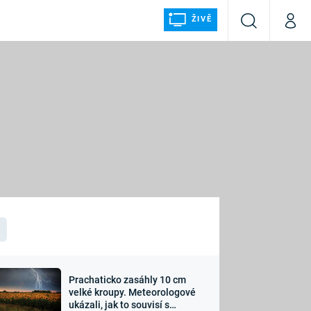
ŽIVĚ
Vyhledávání
Můj p
Prima+
ÁLKA
CNN Prima NEWS
Prima FRESH
Prima LIVING
LMY A
Prima Ženy
Prima LAJK
Prachaticko zasáhly 10 cm
osti
velké kroupy. Meteorologové
Sledujte nás
ukázali, jak to souvisí s