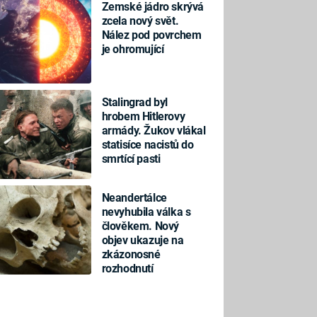
Zemské jádro skrývá
zcela nový svět.
Nález pod povrchem
je ohromující
Stalingrad byl
hrobem Hitlerovy
armády. Žukov vlákal
statisíce nacistů do
smrtící pasti
Neandertálce
nevyhubila válka s
člověkem. Nový
objev ukazuje na
zkázonosné
rozhodnutí