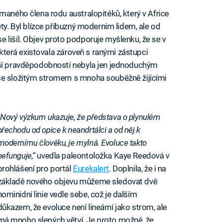
maného člena rodu australopitéků, který v Africe
ety. Byl blízce příbuzný moderním lidem, ale od
 lišil. Objev proto podporuje myšlenku, že se v
, která existovala zároveň s ranými zástupci
tší pravděpodobností nebyla jen jednoduchým
še složitým stromem s mnoha souběžně žijícími
„Nový výzkum ukazuje, že představa o plynulém
přechodu od opice k neandrtálci a od něj k
modernímu člověku, je mylná. Evoluce takto
nefunguje,“
uvedla paleontoložka Kaye Reedová v
prohlášení pro portál
Eurekalert
. Doplnila, že i na
základě nového objevu můžeme sledovat dvě
hominidní linie vedle sebe, což je dalším
důkazem, že evoluce není lineární jako strom, ale
má mnoho slepých větví. Je proto možné, že