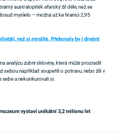
známý australopiték afarský žil déle, než se
dosud myslelo – možná až ke hranici 2,95
nější, než si myslíte. Překonaly by i dnešní
 analýzu zubní skloviny, která může prozradit
 sebou například soupeřili o potravu, nebo žili v
 sebe a nekonkurovali si.
 muzeum vystaví unikátní 3,2 milionu let
iled to fetch