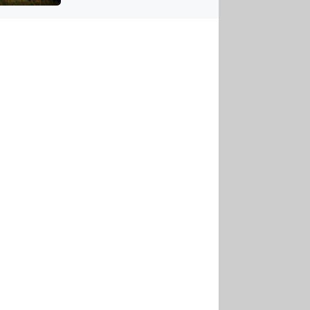
US
tornádem
RSUS
ZE A