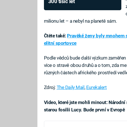
300 tisíc let
milionu let – a nebyl na planetě sám.
Čtěte také:
Pravěké ženy byly mnohem sil
elitní sportovce
Podle vědců bude další výzkum zaměřen na
více o stravě obou druhů a o tom, zda mezi
různých částech afrického prostředí vedle
Zdroj:
The Daily Mail
,
Eurekalert
Video, které jste mohli minout: Národní
starou fosilii Lucy. Bude první v Evropě
Fa