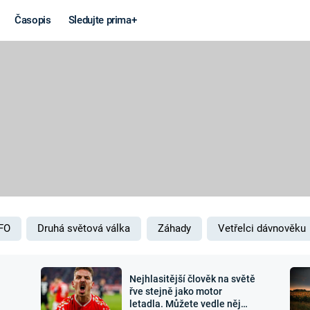
Časopis
Sledujte prima+
Věda a
Války
technika
STUDENÁ V
KORONAVIRUS
VÁLKA VE
VIETNAMU
VESMÍR
VÁLEČNÉ FI
MARS
SERIÁLY
FO
Druhá světová válka
Záhady
Vetřelci dávnověku
Nejhlasitější člověk na světě
Záhady a
Zajímav
řve stejně jako motor
letadla. Můžete vedle něj
konspirace