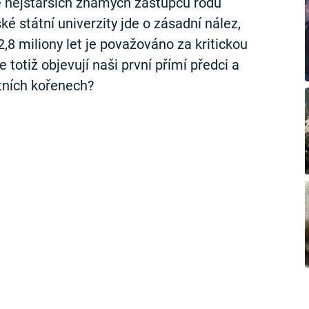
dle nejstarších známých zástupců rodu
é státní univerzity jde o zásadní nález,
,8 miliony let je považováno za kritickou
 totiž objevují naši první přímí předci a
tních kořenech?