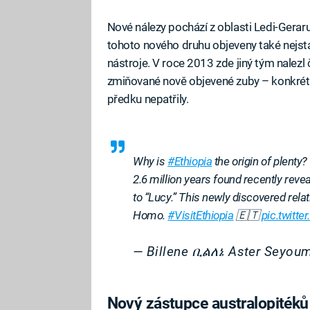
Nové nálezy pochází z oblasti Ledi-Gerar
tohoto nového druhu objeveny také nejstarš
nástroje. V roce 2013 zde jiný tým nalezl
zmiňované nově objevené zuby – konkrét
předku nepatřily.
Why is
#Ethiopia
the origin of plenty? 
2.6 million years found recently reve
to “Lucy.” This newly discovered rela
Homo.
#VisitEthiopia
🇪🇹
pic.twit
— Billene ቢልለኔ Aster Seyou
Nový zástupce australopitéků