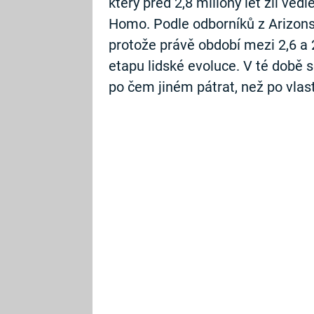
který před 2,8 miliony let žil ve
Homo. Podle odborníků z Arizonsk
protože právě období mezi 2,6 a 2
etapu lidské evoluce. V té době se
po čem jiném pátrat, než po vlas