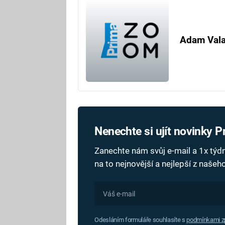
Adam Val
Nenechte si ujít novinky 
Zanechte nám svůj e-mail a 1x tý
na to nejnovější a nejlepší z naše
Odesláním formuláře souhlasíte s
podmínkami zp