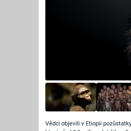
Vědci objevili v Etiopii pozůsta