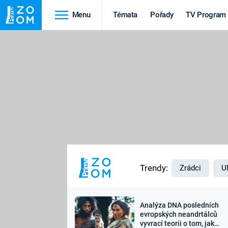
Menu
Témata
Pořady
TV Program
Cestování
Historie
HRADY A ZÁMKY
VIKINGOVÉ
HEDVÁBNÁ STEZKA
EPIDEMIE A
PANDEMIE
PŘÍRODA
STAROVĚKÝ EGYPT
Trendy:
Zrádci
U
Analýza DNA posledních
Druhá
Výročí
evropských neandrtálců
vyvrací teorii o tom, jak
světová válka