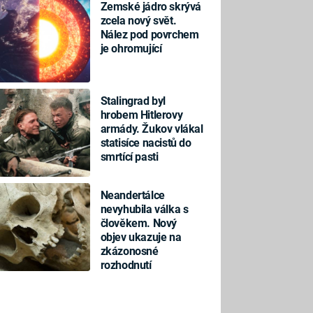
Zemské jádro skrývá
zcela nový svět.
Nález pod povrchem
je ohromující
Stalingrad byl
hrobem Hitlerovy
armády. Žukov vlákal
statisíce nacistů do
smrtící pasti
Neandertálce
nevyhubila válka s
člověkem. Nový
objev ukazuje na
zkázonosné
rozhodnutí