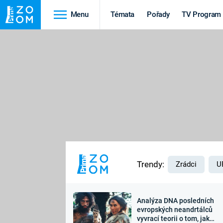
Menu
Témata
Pořady
TV Program
Cestování
Historie
HRADY A ZÁMKY
VIKINGOVÉ
HEDVÁBNÁ STEZKA
EPIDEMIE A
PANDEMIE
PŘÍRODA
STAROVĚKÝ EGYPT
Trendy:
Zrádci
U
Analýza DNA posledních
Druhá
Výročí
evropských neandrtálců
vyvrací teorii o tom, jak
světová válka