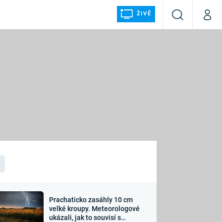
ŽIVĚ
Vyhledávání
Můj p
Prima+
ÁLKA
CNN Prima NEWS
Prima FRESH
Prima LIVING
LMY A
Prima Ženy
Prima LAJK
Prachaticko zasáhly 10 cm
osti
velké kroupy. Meteorologové
Sledujte nás
ukázali, jak to souvisí s