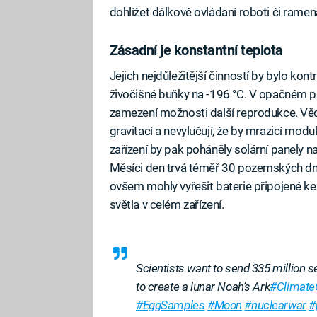
dohlížet dálkově ovládaní roboti či ramen
Zásadní je konstantní teplota
Jejich nejdůležitější činností by bylo ko
živočišné buňky na -196 °C. V opačném př
zamezení možnosti další reprodukce. Vědci
gravitací a nevylučují, že by mrazicí mod
zařízení by pak poháněly solární panely n
Měsíci den trvá téměř 30 pozemských dnů
ovšem mohly vyřešit baterie připojené ke 
světla v celém zařízení.
Scientists want to send 335 million
to create a lunar Noah’s Ark
#Climat
#EggSamples
#Moon
#nuclearwar
#