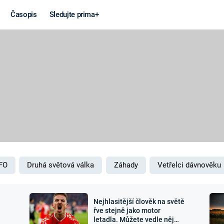
Časopis
Sledujte prima+
Věda a
Války
technika
STUDENÁ V
KORONAVIRUS
VÁLKA VE
VIETNAMU
VESMÍR
VÁLEČNÉ FI
MARS
SERIÁLY
FO
Druhá světová válka
Záhady
Vetřelci dávnověku
Nejhlasitější člověk na světě
Záhady a
Zajímav
řve stejně jako motor
letadla. Můžete vedle něj
konspirace