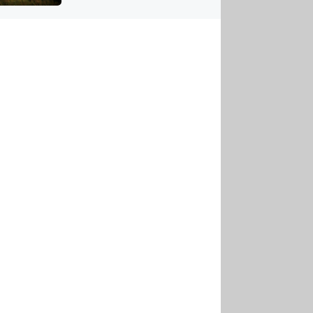
US
tornádem
RSUS
ZE A