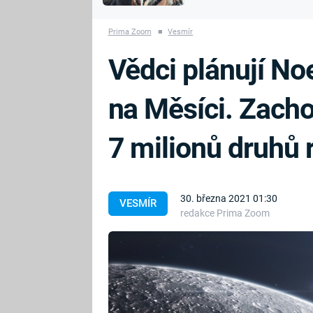
MARIE TEREZIE
vyhynuli
ADOLF HITLER
NAPOLEON
Prima Zoom
■
Vesmír
BONAPARTE
ATENTÁT NA
Vědci plánují N
REINHARDA
BRITSKÁ
HEYDRICHA
KRÁLOVSKÁ
na Měsíci. Zach
RODINA
PRVNÍ SVĚTOVÁ
VÁLKA
7 milionů druhů r
30. března 2021 01:30
VESMÍR
redakce Prima Zoom