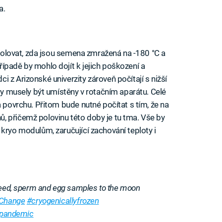
a.
ntrolovat, zda jsou semena zmražená na -180 °C a
ípadě by mohlo dojít k jejich poškození a
 z Arizonské univerzity zároveň počítají s nižší
uly musely být umístěny v rotačním aparátu. Celé
a povrchu. Přitom bude nutné počítat s tím, že na
, přičemž polovinu této doby je tu tma. Vše by
kryo modulům, zaručující zachování teploty i
 seed, sperm and egg samples to the moon
eChange
#cryogenicallyfrozen
pandemic