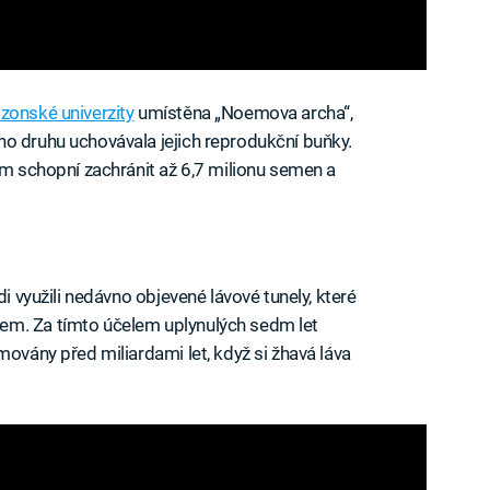
izonské univerzity
umístěna „Noemova archa“,
o druhu uchovávala jejich reprodukční buňky.
em schopní zachránit až 6,7 milionu semen a
di využili nedávno objevené lávové tunely, které
em. Za tímto účelem uplynulých sedm let
movány před miliardami let, když si žhavá láva