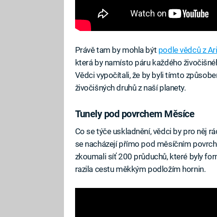
Právě tam by mohla být
podle vědců z Ar
která by namísto páru každého živočišnéh
Vědci vypočítali, že by byli tímto způsob
živočišných druhů z naší planety.
Tunely pod povrchem Měsíce
Co se týče uskladnění, vědci by pro něj rá
se nacházejí přímo pod měsíčním povrch
zkoumali síť 200 průduchů, které byly for
razila cestu měkkým podložím hornin.