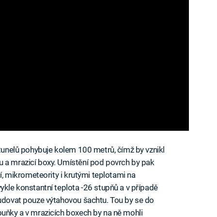
 tunelů pohybuje kolem 100 metrů, čímž by vznikl
u a mrazicí boxy. Umístění pod povrch by pak
cí, mikrometeority i krutými teplotami na
ykle konstantní teplota -26 stupňů a v případě
budovat pouze výtahovou šachtu. Tou by se do
buňky a v mrazicích boxech by na ně mohli