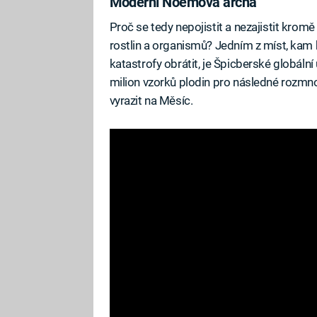
Moderní Noemova archa
Proč se tedy nepojistit a nezajistit kromě 
rostlin a organismů? Jedním z míst, kam 
katastrofy obrátit, je Špicberské globáln
milion vzorků plodin pro následné rozm
vyrazit na Měsíc.