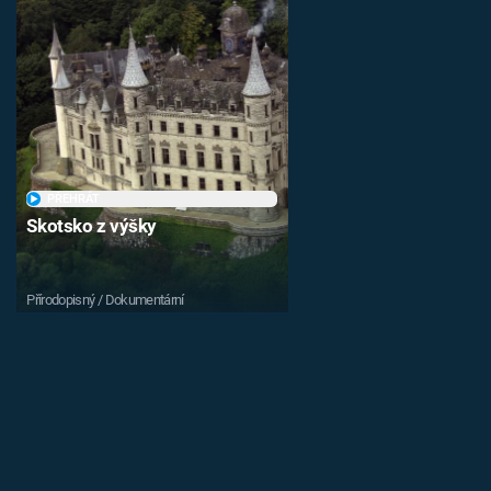
PŘEHRÁT
Skotsko z výšky
Přírodopisný / Dokumentární