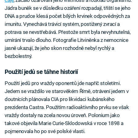
čaje
, začalo ozařování jeho vnitřností a rozklad organismu.
Jádra buněk se v důsledku ozáření rozpadají, tříští se jeho
DNA a prudce klesá počet bílých krvinek odpovědných za
imunitu. Vynechává trávicí systém, postižený zvrací a
potrava se nevstřebává. Přestože smrt byla nevyhnutelná,
umírání trvalo dlouho. Fotografie Litviněnka z nemocnice
jasně ukazují, že jeho skon rozhodně nebyl rychlý a
bezbolestný.
Použití jedů se táhne historií
Použití jedů pro vraždy oponentů jde napříč stoletími.
Jedem se vraždilo ve starověkém Římě, otrávení jedem v
doutnících plánovala CIA pro likvidaci kubánského
prezidenta Castra. Použitím radioaktivního prvku se však
vraždy dostaly na zcela novou úroveň. Polonium jako
takové objevila Marie Curie-Sklodowská v roce 1898 a
pojmenovala ho po své polské vlasti.