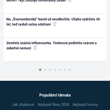
dětmi? Tejc zvažuje mimořádný zásah
Na „Švarcenberský“ kanál už neodbočíte. Chyba vydržela 30
let, teď ceduli celou odstraní
Zemřela známá influencerka. Towleová podlehla vzácné a
zákeřné nemoci
Populární témata
Jak zhubnout
Nejlepší filmy 2024
Nejlepší horory