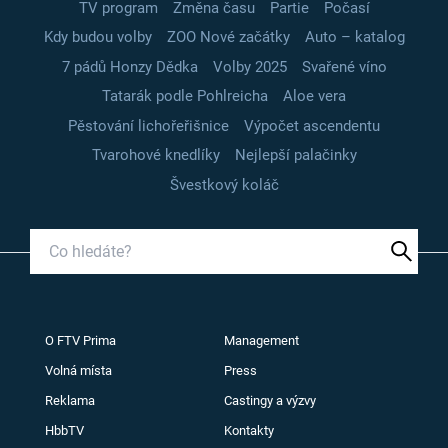
TV program
Změna času
Partie
Počasí
Kdy budou volby
ZOO Nové začátky
Auto – katalog
7 pádů Honzy Dědka
Volby 2025
Svařené víno
Tatarák podle Pohlreicha
Aloe vera
Pěstování lichořeřišnice
Výpočet ascendentu
Tvarohové knedlíky
Nejlepší palačinky
Švestkový koláč
O FTV Prima
Management
Volná místa
Press
Reklama
Castingy a výzvy
HbbTV
Kontakty