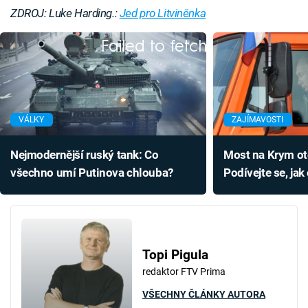
ZDROJ: Luke Harding.:
Jed pro Litviněnka
Failed to fetch
VÁLKY
ZAJÍMAVOSTI
Nejmodernější ruský tank: Co
Most na Krym ote
všechno umí Putinova chlouba?
Podívejte se, jak 
náklaďák, který 
Topi Pigula
redaktor FTV Prima
VŠECHNY ČLÁNKY AUTORA