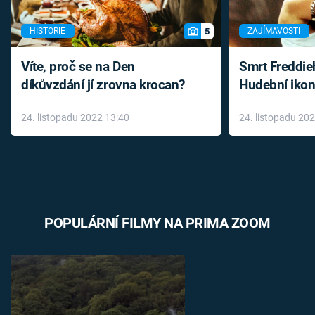
5
HISTORIE
ZAJÍMAVOSTI
Víte, proč se na Den
Smrt Freddie
díkůvzdání jí zrovna krocan?
Hudební ikon
až do konce 
24. listopadu 2022 13:40
24. listopadu 20
léky
POPULÁRNÍ FILMY NA PRIMA ZOOM