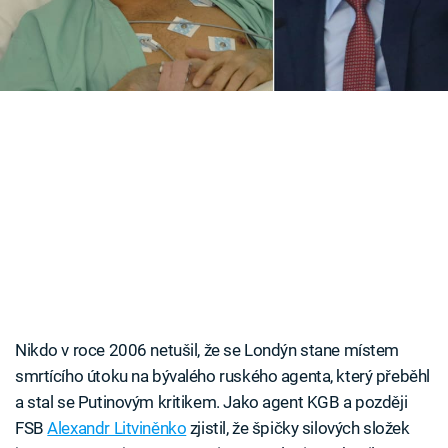
Časopis
Sledujte prima+
Přihlášení
Sledujte nás
Nikdo v roce 2006 netušil, že se Londýn stane místem
smrtícího útoku na bývalého ruského agenta, který přeběhl
a stal se Putinovým kritikem. Jako agent KGB a později
FSB
Alexandr Litviněnko
zjistil, že špičky silových složek