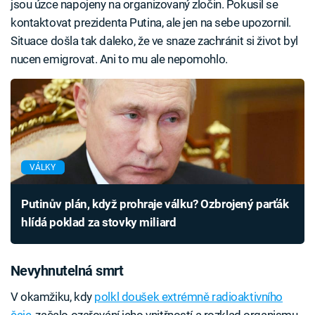
jsou úzce napojeny na organizovaný zločin. Pokusil se
kontaktovat prezidenta Putina, ale jen na sebe upozornil.
Situace došla tak daleko, že ve snaze zachránit si život byl
nucen emigrovat. Ani to mu ale nepomohlo.
VÁLKY
Putinův plán, když prohraje válku? Ozbrojený parťák
hlídá poklad za stovky miliard
Nevyhnutelná smrt
V okamžiku, kdy
polkl doušek extrémně radioaktivního