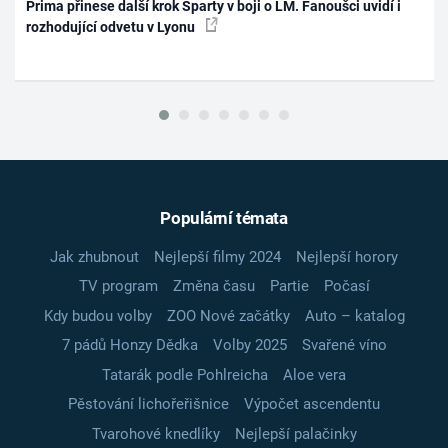
Prima přinese další krok Sparty v boji o LM. Fanoušci uvidí i
rozhodující odvetu v Lyonu
Populární témata
Jak zhubnout
Nejlepší filmy 2024
Nejlepší horory
TV program
Změna času
Partie
Počasí
Kdy budou volby
ZOO Nové začátky
Auto – katalog
7 pádů Honzy Dědka
Volby 2025
Svařené víno
Tatarák podle Pohlreicha
Aloe vera
Pěstování lichořeřišnice
Výpočet ascendentu
Tvarohové knedlíky
Nejlepší palačinky