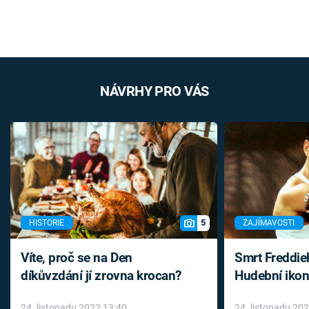
NÁVRHY PRO VÁS
5
HISTORIE
ZAJÍMAVOSTI
Víte, proč se na Den
Smrt Freddie
díkůvzdání jí zrovna krocan?
Hudební ikon
až do konce 
24. listopadu 2022 13:40
24. listopadu 20