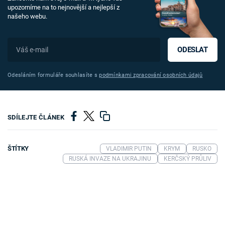
upozorníme na to nejnovější a nejlepší z
našeho webu.
ODESLAT
Odesláním formuláře souhlasíte s
podmínkami zpracování osobních údajů
SDÍLEJTE ČLÁNEK
ŠTÍTKY
VLADIMIR PUTIN
KRYM
RUSKO
RUSKÁ INVAZE NA UKRAJINU
KERČSKÝ PRŮLIV