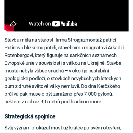
Stavbu měla na starosti firma Strojgazmontaž patřící
Putinovu blízkému příteli, stavebnímu magnátovi Arkadiji
Rotenbergovi, který figuruje na sankčních seznamech
Evropské unie v souvislosti s válkou na Ukrajině. Stavba
mostu nebyla vůbec snadná – v okolí je nestabilní
geologické podloží, o stovkách nevybuchlých leteckých
pum z druhé světové války nemluvě. Do dna Kerčského
průlivu pak muselo být zaraženo přes 7 000 pylonů,
některé z nich až 90 metrů pod hladinou moře.
Strategická spojnice
Svůj význam prokázal most už krátce po svém otevření,