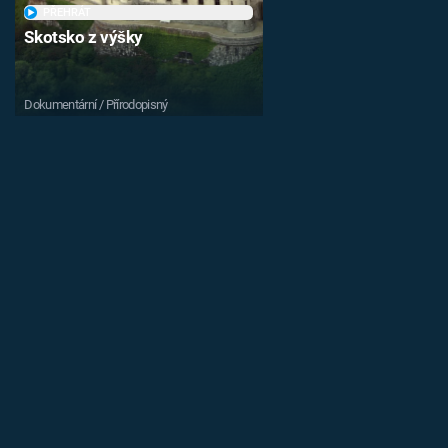
PŘEHRÁT
Skotsko z výšky
Dokumentární / Přírodopisný