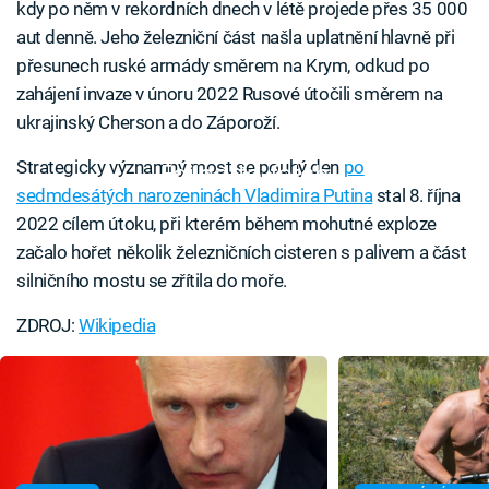
kdy po něm v rekordních dnech v létě projede přes 35 000
aut denně. Jeho železniční část našla uplatnění hlavně při
přesunech ruské armády směrem na Krym, odkud po
zahájení invaze v únoru 2022 Rusové útočili směrem na
ukrajinský Cherson a do Záporoží.
Strategicky významný most se pouhý den
po
Failed to fetch
sedmdesátých narozeninách Vladimira Putina
stal 8. října
2022 cílem útoku, při kterém během mohutné exploze
začalo hořet několik železničních cisteren s palivem a část
silničního mostu se zřítila do moře.
ZDROJ:
Wikipedia