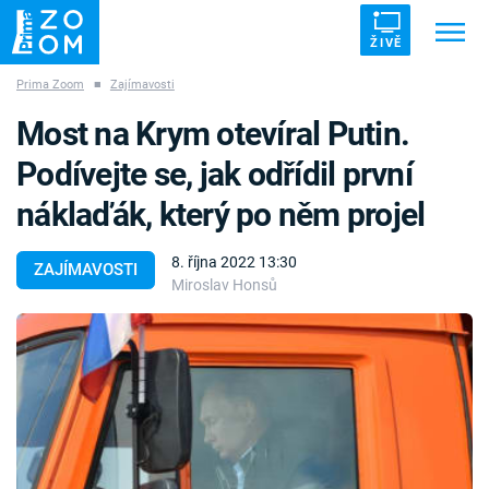
ŽIVĚ
Prima Zoom
■
Zajímavosti
Trendy:
ZRÁDCI
UFO
DRUHÁ SVĚTOVÁ VÁLKA
Most na Krym otevíral Putin.
ZÁHADY
VETŘELCI DÁVNOVĚKU
Podívejte se, jak odřídil první
náklaďák, který po něm projel
8. října 2022 13:30
ZAJÍMAVOSTI
Miroslav Honsů
Témata
Témata
Pořady
TV Program