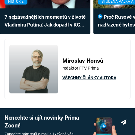
HISTORIE
STUDENÁ VÁLKA A R
7 nejzásadnějších momentů v životě
Proč Rusové věří, že jsou
Vladimira Putina: Jak dopadl v KGB
nadřazené bytos
a koho bezostyšně okradl?
vytěžil jejich ne
Miroslav Honsů
redaktor FTV Prima
VŠECHNY ČLÁNKY AUTORA
Nenechte si ujít novinky Prima
Zoom!
Zanechte nám svůj e-mail a 1x týdně vás