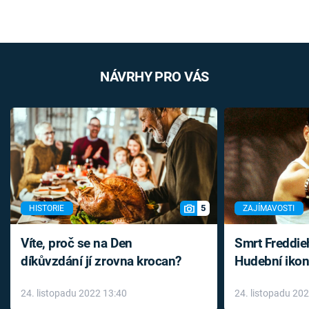
NÁVRHY PRO VÁS
5
HISTORIE
ZAJÍMAVOSTI
Víte, proč se na Den
Smrt Freddie
díkůvzdání jí zrovna krocan?
Hudební ikon
až do konce 
24. listopadu 2022 13:40
24. listopadu 20
léky