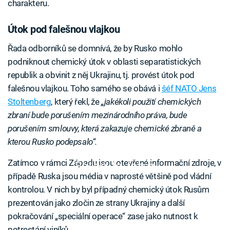
charakteru.
Útok pod falešnou vlajkou
Řada odborníků se domnívá, že by Rusko mohlo
podniknout chemický útok v oblasti separatistických
republik a obvinit z něj Ukrajinu, tj. provést útok pod
falešnou vlajkou. Toho samého se obává i
šéf NATO Jens
Stoltenberg
, který řekl, že
„jakékoli použití chemických
zbraní bude porušením mezinárodního práva, bude
porušením smlouvy, která zakazuje chemické zbraně a
kterou Rusko podepsalo“.
Zatímco v rámci Západu jsou otevřené informační zdroje, v
Failed to fetch
případě Ruska jsou média v naprosté většině pod vládní
kontrolou. V nich by byl případný chemický útok Rusům
prezentován jako zločin ze strany Ukrajiny a další
pokračování „speciální operace“ zase jako nutnost k
potrestání viníků.