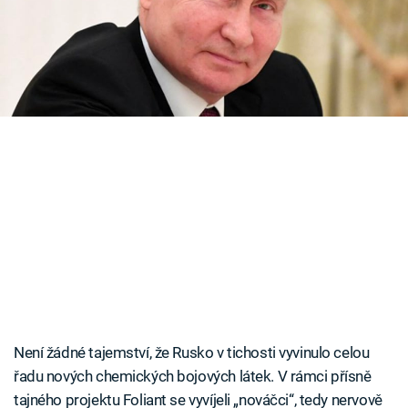
Časopis
důmyslně tají, což vzbuzuje nemalou nervozitu.
Sledujte prima+
Přihlášení
Sledujte nás
Není žádné tajemství, že Rusko v tichosti vyvinulo celou
řadu nových chemických bojových látek. V rámci přísně
tajného projektu Foliant se vyvíjeli „nováčci“, tedy nervově