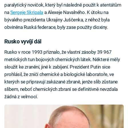
paralytický novičok, který byl následně použit k atentátům
na
Sergeje Skripala
a Alexeje Navalného. K útoku na
bývalého prezidenta Ukrajiny Juščenka, z něhož byla
obviněna Ruská federace, byly zase použity dioxiny.
Rusko vyvíjí dál
Rusko v roce 1993 přiznalo, že vlastní zásoby 39 967
metrických tun bojových chemických látek. Některé měly
sloužit ke zranění, jiné k zabíjení. Prezident Putin sice
prohlásil, že zničí chemické a biologické laboratoře, ve
kterých se připravují zakázané zbraně, jenže slib zůstane
slibem, neboť chemických zbraní se definitivně nevzdala
žádná z velmocí.