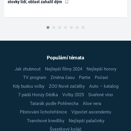
stovky lidí, oblast zahalil dým
Populární témata
Jak zhubnout
Nejlepší filmy 2024
Nejlepší horory
TV program
Změna času
Partie
Počasí
Kdy budou volby
ZOO Nové začátky
Auto – katalog
7 pádů Honzy Dědka
Volby 2025
Svařené víno
Tatarák podle Pohlreicha
Aloe vera
Pěstování lichořeřišnice
Výpočet ascendentu
Tvarohové knedlíky
Nejlepší palačinky
Švestkový koláč