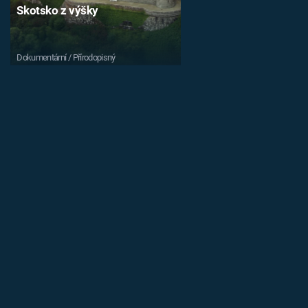
Skotsko z výšky
Dokumentární / Přírodopisný