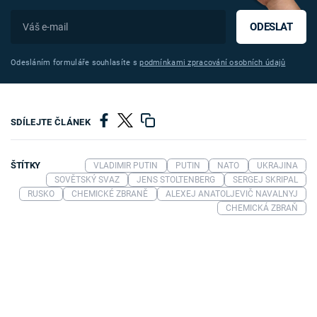
ODESLAT
Odesláním formuláře souhlasíte s
podmínkami zpracování osobních údajů
SDÍLEJTE ČLÁNEK
ŠTÍTKY
VLADIMIR PUTIN
PUTIN
NATO
UKRAJINA
SOVĚTSKÝ SVAZ
JENS STOLTENBERG
SERGEJ SKRIPAL
RUSKO
CHEMICKÉ ZBRANĚ
ALEXEJ ANATOLJEVIČ NAVALNYJ
CHEMICKÁ ZBRAŇ