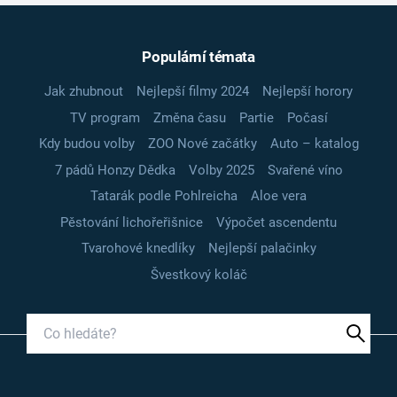
Populární témata
Jak zhubnout
Nejlepší filmy 2024
Nejlepší horory
TV program
Změna času
Partie
Počasí
Kdy budou volby
ZOO Nové začátky
Auto – katalog
7 pádů Honzy Dědka
Volby 2025
Svařené víno
Tatarák podle Pohlreicha
Aloe vera
Pěstování lichořeřišnice
Výpočet ascendentu
Tvarohové knedlíky
Nejlepší palačinky
Švestkový koláč