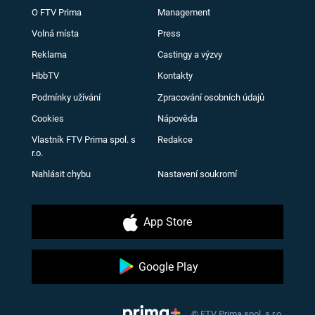
O FTV Prima
Management
Volná místa
Press
Reklama
Castingy a výzvy
HbbTV
Kontakty
Podmínky užívání
Zpracování osobních údajů
Cookies
Nápověda
Vlastník FTV Prima spol. s
Redakce
r.o.
Nahlásit chybu
Nastavení soukromí
App Store
Google Play
© FTV Prima spol. s r.o.