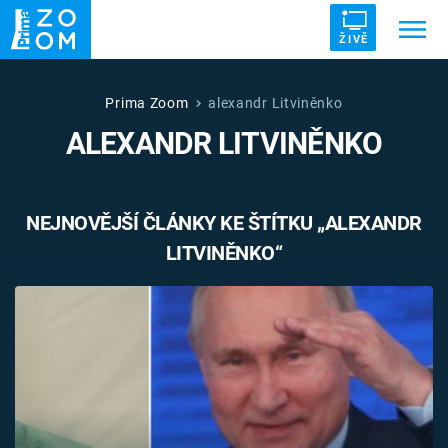
ŽIVĚ
Trendy:
ZRÁDCI
UFO
DRUHÁ SVĚTOVÁ VÁLKA
Prima Zoom
alexandr Litviněnko
ALEXANDR LITVINĚNKO
ZÁHADY
VETŘELCI DÁVNOVĚKU
NEJNOVĚJŠÍ ČLÁNKY KE ŠTÍTKU „ALEXANDR
LITVINĚNKO“
Témata
Témata
Pořady
TV Program