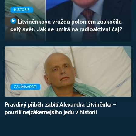
Časopis
HISTORIE
Sledujte prima+
Litviněnkova vražda poloniem zaskočila
celý svět. Jak se umírá na radioaktivní čaj?
Přihlášení
Sledujte nás
ZAJÍMAVOSTI
Pravdivý příběh zabití Alexandra Litviněnka –
použití nejzákeřnějšího jedu v historii