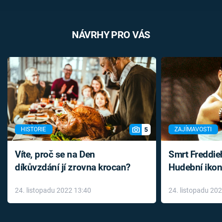
NÁVRHY PRO VÁS
5
HISTORIE
ZAJÍMAVOSTI
Víte, proč se na Den
Smrt Freddie
díkůvzdání jí zrovna krocan?
Hudební ikon
až do konce 
24. listopadu 2022 13:40
24. listopadu 20
léky