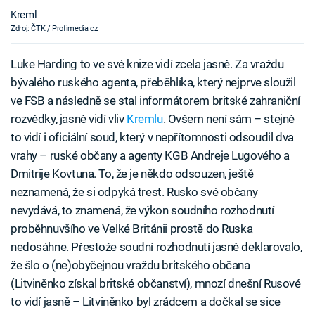
Kreml
Zdroj: ČTK / Profimedia.cz
Luke Harding to ve své knize vidí zcela jasně. Za vraždu
bývalého ruského agenta, přeběhlíka, který nejprve sloužil
ve FSB a následně se stal informátorem britské zahraniční
rozvědky, jasně vidí vliv
Kremlu
. Ovšem není sám – stejně
to vidí i oficiální soud, který v nepřítomnosti odsoudil dva
vrahy – ruské občany a agenty KGB Andreje Lugového a
Dmitrije Kovtuna. To, že je někdo odsouzen, ještě
neznamená, že si odpyká trest. Rusko své občany
nevydává, to znamená, že výkon soudního rozhodnutí
proběhnuvšího ve Velké Británii prostě do Ruska
nedosáhne. Přestože soudní rozhodnutí jasně deklarovalo,
že šlo o (ne)obyčejnou vraždu britského občana
(Litviněnko získal britské občanství), mnozí dnešní Rusové
to vidí jasně – Litviněnko byl zrádcem a dočkal se sice