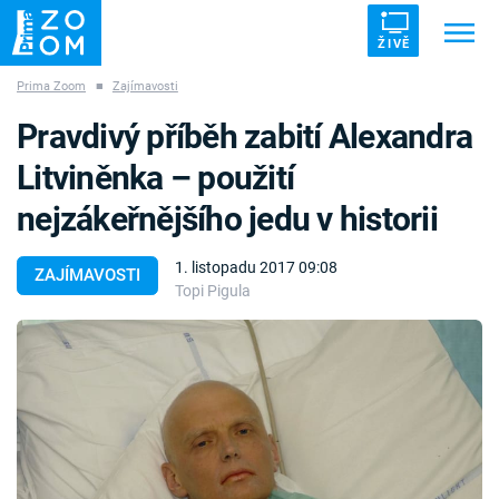
ŽIVĚ
Prima Zoom
■
Zajímavosti
Trendy:
ZRÁDCI
UFO
DRUHÁ SVĚTOVÁ VÁLKA
Pravdivý příběh zabití Alexandra
ZÁHADY
VETŘELCI DÁVNOVĚKU
Litviněnka – použití
nejzákeřnějšího jedu v historii
1. listopadu 2017 09:08
ZAJÍMAVOSTI
Topi Pigula
Témata
Témata
Pořady
TV Program