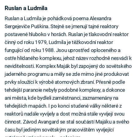
Ruslan a Ludmila
Ruslan a Ludmila je pohádková poema Alexandra
Sergejeviče Puškina. Stejně se jmenují tajné reaktory
postavené hluboko v horách. Ruslan je tlakovodní reaktor
činný od roku 1979, Ludmila je těžkovodní reaktor
fungující od roku 1988. Jsou uprostřed oploceného a
ostře hlídaného komplexu, jehož název rozhodně nesvádí k
neviditelnosti. Komplex Maják byl zapojený do sovětského
jaderného programu a měly se zde mimo jiné produkovat
prvky sloužící k výrobě atomových zbraní. Přesně podle
tehdejší paranoie nebyly podobné komplexy, a dokonce
ani města, kde bydleli zaměstnanci, zaznamenány na
tehdejších mapách. I po konci studené války některé z
reaktorů nadále vyvíjely a dost možná stále vyvíjejí svou
činnost. Závod Avangard se stal součástí Majáku a svého
času byl jediným sovětským pracovištěm vyvíjející