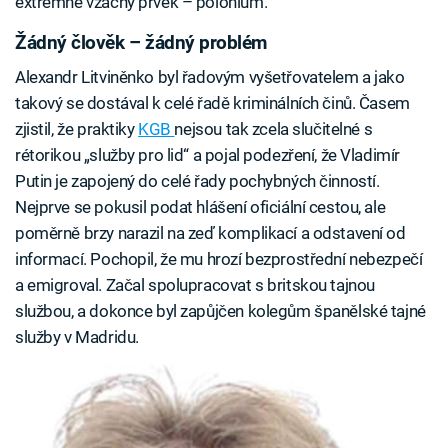
extrémně vzácný prvek – polonium.
Žádný člověk – žádný problém
Alexandr Litviněnko byl řadovým vyšetřovatelem a jako
takový se dostával k celé řadě kriminálních činů. Časem
zjistil, že praktiky
KGB
nejsou tak zcela slučitelné s
rétorikou „služby pro lid“ a pojal podezření, že Vladimír
Putin je zapojený do celé řady pochybných činností.
Nejprve se pokusil podat hlášení oficiální cestou, ale
poměrně brzy narazil na zeď komplikací a odstavení od
informací. Pochopil, že mu hrozí bezprostřední nebezpečí
a emigroval. Začal spolupracovat s britskou tajnou
službou, a dokonce byl zapůjčen kolegům španělské tajné
služby v Madridu.