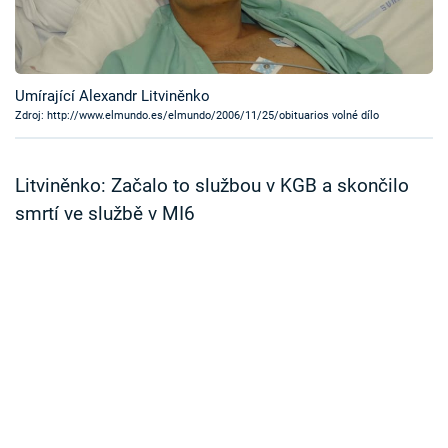
Časopis
Sledujte prima+
Umírající Alexandr Litviněnko
Zdroj: http://www.elmundo.es/elmundo/2006/11/25/obituarios volné dílo
Přihlášení
Litviněnko: Začalo to službou v KGB a skončilo
Sledujte nás
smrtí ve službě v MI6