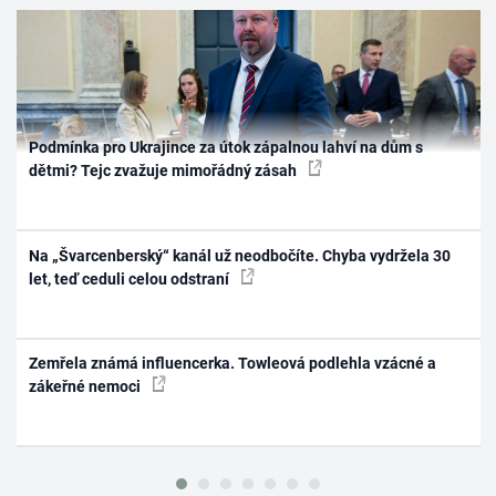
Podmínka pro Ukrajince za útok zápalnou lahví na dům s
dětmi? Tejc zvažuje mimořádný zásah
Na „Švarcenberský“ kanál už neodbočíte. Chyba vydržela 30
let, teď ceduli celou odstraní
Zemřela známá influencerka. Towleová podlehla vzácné a
zákeřné nemoci