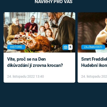
NÁVRHY PRO VÁS
5
HISTORIE
ZAJÍMAVOSTI
Víte, proč se na Den
Smrt Freddie
díkůvzdání jí zrovna krocan?
Hudební ikon
až do konce 
24. listopadu 2022 13:40
24. listopadu 20
léky