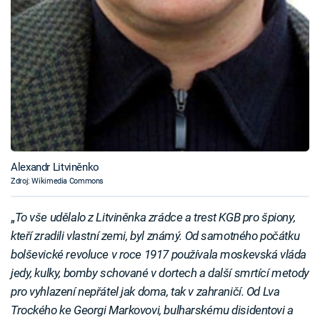
Alexandr Litviněnko
Zdroj: Wikimedia Commons
„
To vše udělalo z Litviněnka zrádce a trest KGB pro špiony,
kteří zradili vlastní zemi, byl známý. Od samotného počátku
bolševické revoluce v roce 1917 používala moskevská vláda
jedy, kulky, bomby schované v dortech a další smrtící metody
pro vyhlazení nepřátel jak doma, tak v zahraničí. Od Lva
Trockého ke Georgi Markovovi, bulharskému disidentovi a