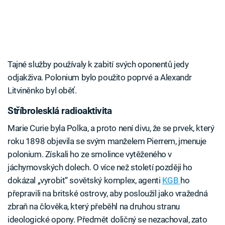
Tajné služby používaly k zabití svých oponentů jedy
odjakživa. Polonium bylo použito poprvé a Alexandr
Litviněnko byl oběť.
Stříbrolesklá radioaktivita
Marie Curie byla Polka, a proto není divu, že se prvek, který
roku 1898 objevila se svým manželem Pierrem, jmenuje
polonium. Získali ho ze smolince vytěženého v
jáchymovských dolech. O více než století později ho
dokázal „vyrobit“ sovětský komplex, agenti
KGB
ho
přepravili na britské ostrovy, aby posloužil jako vražedná
zbraň na člověka, který přeběhl na druhou stranu
ideologické opony. Předmět doličný se nezachoval, zato