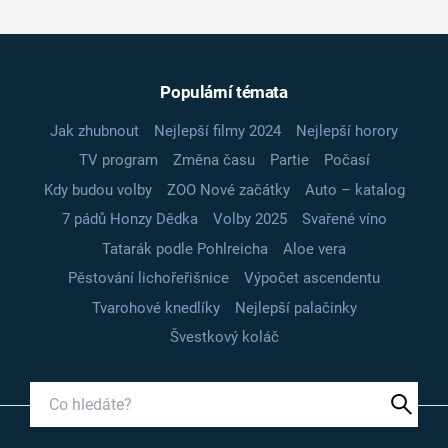
Populární témata
Jak zhubnout
Nejlepší filmy 2024
Nejlepší horory
TV program
Změna času
Partie
Počasí
Kdy budou volby
ZOO Nové začátky
Auto – katalog
7 pádů Honzy Dědka
Volby 2025
Svařené víno
Tatarák podle Pohlreicha
Aloe vera
Pěstování lichořeřišnice
Výpočet ascendentu
Tvarohové knedlíky
Nejlepší palačinky
Švestkový koláč