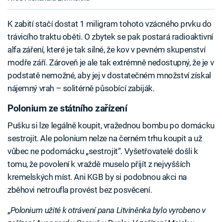
K zabití stačí dostat 1 miligram tohoto vzácného prvku do
trávicího traktu oběti. O zbytek se pak postará radioaktivní
alfa záření, které je tak silné, že kov v pevném skupenství
modře září. Zároveň je ale tak extrémně nedostupný, že je v
podstatě nemožné, aby jej v dostatečném množství získal
nájemný vrah – solitérně působící zabiják.
Polonium ze státního zařízení
Pušku si lze legálně koupit, vražednou bombu po domácku
sestrojit. Ale polonium nelze na černém trhu koupit a už
vůbec ne podomácku „sestrojit“. Vyšetřovatelé došli k
tomu, že povolení k vraždě muselo přijít z nejvyšších
kremelských míst. Ani KGB by si podobnou akci na
zběhovi netroufla provést bez posvěcení.
„
Polonium užité k otrávení pana Litviněnka bylo vyrobeno v