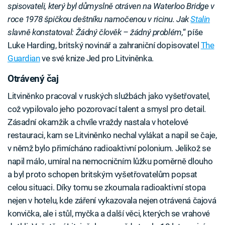
spisovateli, který byl důmyslně otráven na Waterloo Bridge v
roce 1978 špičkou deštníku namočenou v ricinu. Jak
Stalin
slavně konstatoval: Žádný člověk – žádný problém,
“ píše
Luke Harding, britský novinář a zahraniční dopisovatel
The
Guardian
ve své knize Jed pro Litviněnka.
Otrávený čaj
Litviněnko pracoval v ruských službách jako vyšetřovatel,
což vypilovalo jeho pozorovací talent a smysl pro detail.
Zásadní okamžik a chvíle vraždy nastala v hotelové
restauraci, kam se Litviněnko nechal vylákat a napil se čaje,
v němž bylo přimícháno radioaktivní polonium. Jelikož se
napil málo, umíral na nemocničním lůžku poměrně dlouho
a byl proto schopen britským vyšetřovatelům popsat
celou situaci. Díky tomu se zkoumala radioaktivní stopa
nejen v hotelu, kde záření vykazovala nejen otrávená čajová
konvička, ale i stůl, myčka a další věci, kterých se vrahové