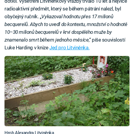
dotkli. Vyšetření Litviněnkovy vraždy trvalo 10 let a nejvíce
radioaktivní předmět, který se během pátrání nalezl, byl
obyčejný ručník. „
Vykazoval hodnotu přes 17 milionů
becquerelů. Abych to uvedl do kontextu, množství o hodnotě
10–30 milionů becquerelů v krvi dospělého muže by
znamenalo smrt během jednoho měsíce
,“ píše souvislostí
Luke Harding v knize
Jed pro Litviněnka.
Hrob Alexandra Litviněnka