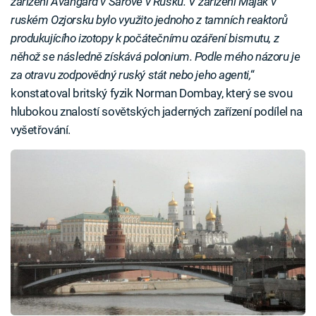
zařízení Avangard v Sarově v Rusku. V zařízení Majak v
ruském Ozjorsku bylo využito jednoho z tamních reaktorů
produkujícího izotopy k počátečnímu ozáření bismutu, z
něhož se následně získává polonium. Podle mého názoru je
za otravu zodpovědný ruský stát nebo jeho agenti,
“
konstatoval britský fyzik Norman Dombay, který se svou
hlubokou znalostí sovětských jaderných zařízení podílel na
vyšetřování.