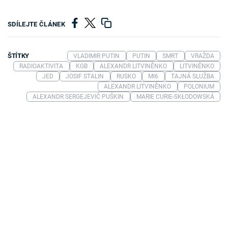
SDÍLEJTE ČLÁNEK
ŠTÍTKY
VLADIMIR PUTIN
PUTIN
SMRT
VRAŽDA
RADIOAKTIVITA
KGB
ALEXANDR LITVINĚNKO
LITVINĚNKO
JED
JOSIF STALIN
RUSKO
MI6
TAJNÁ SLUŽBA
ALEXANDR LITVINĚNKO
POLONIUM
ALEXANDR SERGEJEVIČ PUŠKIN
MARIE CURIE-SKŁODOWSKÁ