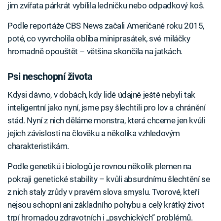
jim zvířata párkrát vybílila ledničku nebo odpadkový koš.
Podle reportáže CBS News začali Američané roku 2015,
poté, co vyvrcholila obliba miniprasátek, své miláčky
hromadně opouštět – většina skončila na jatkách.
Psi neschopní života
Kdysi dávno, v dobách, kdy lidé údajně ještě nebyli tak
inteligentní jako nyní, jsme psy šlechtili pro lov a chránění
stád. Nyní z nich děláme monstra, která chceme jen kvůli
jejich závislosti na člověku a několika vzhledovým
charakteristikám.
Podle genetiků i biologů je rovnou několik plemen na
pokraji genetické stability – kvůli absurdnímu šlechtění se
z nich staly zrůdy v pravém slova smyslu. Tvorové, kteří
nejsou schopní ani základního pohybu a celý krátký život
trpí hromadou zdravotních i „psychických“ problémů.