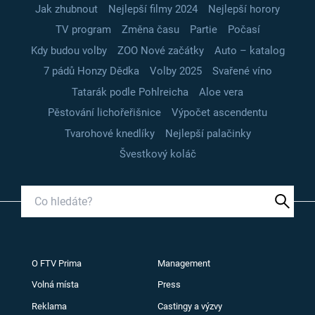
Jak zhubnout
Nejlepší filmy 2024
Nejlepší horory
TV program
Změna času
Partie
Počasí
Kdy budou volby
ZOO Nové začátky
Auto – katalog
7 pádů Honzy Dědka
Volby 2025
Svařené víno
Tatarák podle Pohlreicha
Aloe vera
Pěstování lichořeřišnice
Výpočet ascendentu
Tvarohové knedlíky
Nejlepší palačinky
Švestkový koláč
O FTV Prima
Management
Volná místa
Press
Reklama
Castingy a výzvy