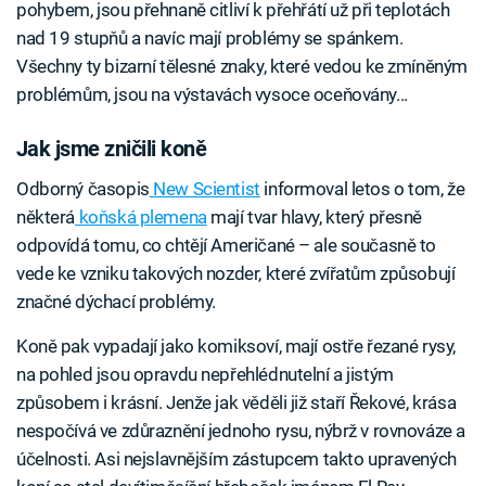
pohybem, jsou přehnaně citliví k přehřátí už při teplotách
nad 19 stupňů a navíc mají problémy se spánkem.
Všechny ty bizarní tělesné znaky, které vedou ke zmíněným
problémům, jsou na výstavách vysoce oceňovány...
Jak jsme zničili koně
Odborný časopis
New Scientist
informoval letos o tom, že
některá
koňská plemena
mají tvar hlavy, který přesně
odpovídá tomu, co chtějí Američané – ale současně to
vede ke vzniku takových nozder, které zvířatům způsobují
značné dýchací problémy.
Koně pak vypadají jako komiksoví, mají ostře řezané rysy,
na pohled jsou opravdu nepřehlédnutelní a jistým
způsobem i krásní. Jenže jak věděli již staří Řekové, krása
nespočívá ve zdůraznění jednoho rysu, nýbrž v rovnováze a
účelnosti. Asi nejslavnějším zástupcem takto upravených