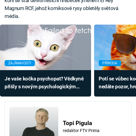
koní se stal devítiměsíční hřebeček jménem El Rey
Magnum RCF, jehož komiksové rysy obletěly světová
média.
Failed to fetch
ZAJÍMAVOSTI
PŘÍRODA
Je vaše kočka psychopat? Vědkyně
Potí se vůbec ko
přišly s novým psychologickým
nedáte pozor, hro
testem
Topi Pigula
redaktor FTV Prima