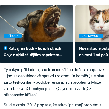
PŘÍRODA
ZAJÍMAVOSTI
Rotvajleři budí v lidech strach.
Nová studie potv
Co je nejdůležitějším aspektem
na rozdíl od psů
v jejich vývoji?
Typickým příkladem jsou francouzští buldočci a mopsové
– jsou sice vzhledově opravdu roztomilí a komičtí, ale platí
za to těžkou daň v podobě respiračních problémů. Může
za to takzvaný brachycephalický syndrom vzniklý z
přehnaného křížení.
Studie z roku 2013 popsala, že takoví psi mají problém s