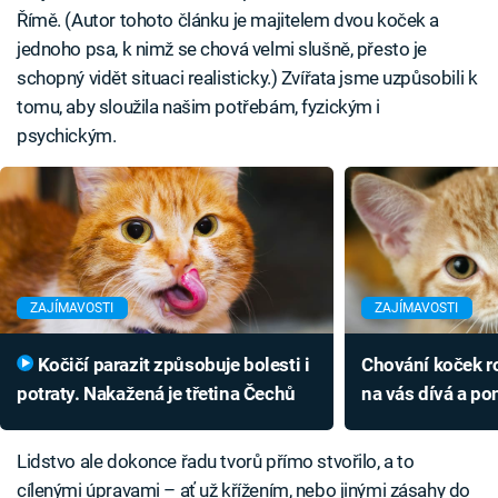
Římě. (Autor tohoto článku je majitelem dvou koček a
jednoho psa, k nimž se chová velmi slušně, přesto je
schopný vidět situaci realisticky.) Zvířata jsme uzpůsobili k
tomu, aby sloužila našim potřebám, fyzickým i
psychickým.
ZAJÍMAVOSTI
ZAJÍMAVOSTI
Kočičí parazit způsobuje bolesti i
Chování koček r
potraty. Nakažená je třetina Čechů
na vás dívá a po
má vás ráda. Se p
Lidstvo ale dokonce řadu tvorů přímo stvořilo, a to
cílenými úpravami – ať už křížením, nebo jinými zásahy do