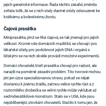
jejich genetické informace. Řada těchto zásahů změnila
zvířata tolik, že se z nich staly vlastně zrůdy odsouzené ke
krátkému a bolestivému životu.
Čajová prasátka
Miniprasátka, jimž se říká čajová, se tak jmenují pro jejich
velikost. Kromě role domácích mazlíčků se chovají i pro
lékařské účely, pro podobnost jejich DNA i orgánů s
lidskými se na nich skvěle provádí množství experimentů.
Domácí chovatelé, kteří prasátka chovají pro radost, ale
narazili na poměrně zásadní problém. Tito tvorové mohou
jíst jen úzce specializovanou stravu; pokud se nějak
dostanou k jinému žrádlu, začnou velice rychle růst a z
roztomilého drobečka se velmi rychle může vyklubat až
sedmdesátikilové monstrum. Stalo se v USA, kde jsou
nejoblíbenější, stovkám chovatelů. Stačilo k tomu jen, že