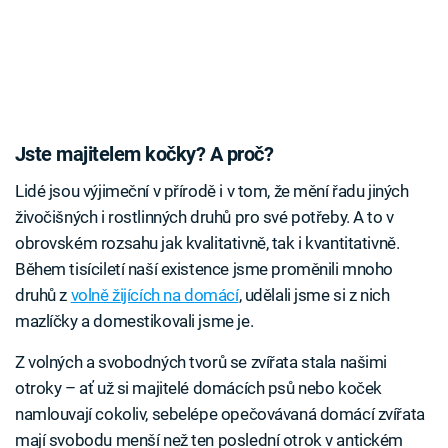
Jste majitelem kočky? A proč?
Lidé jsou výjimeční v přírodě i v tom, že mění řadu jiných
živočišných i rostlinných druhů pro své potřeby. A to v
obrovském rozsahu jak kvalitativně, tak i kvantitativně.
Během tisíciletí naší existence jsme proměnili mnoho
druhů z
volně žijících na domácí
, udělali jsme si z nich
mazlíčky a domestikovali jsme je.
Z volných a svobodných tvorů se zvířata stala našimi
otroky – ať už si majitelé domácích psů nebo koček
namlouvají cokoliv, sebelépe opečovávaná domácí zvířata
mají svobodu menší než ten poslední otrok v antickém