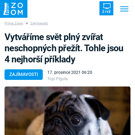
ŽIVĚ
Prima Zoom
■
Zajímavosti
Trendy:
ZRÁDCI
UFO
DRUHÁ SVĚTOVÁ VÁLKA
Vytváříme svět plný zvířat
ZÁHADY
VETŘELCI DÁVNOVĚKU
neschopných přežít. Tohle jsou
4 nejhorší příklady
17. prosince 2021 06:20
ZAJÍMAVOSTI
Topi Pigula
Témata
Témata
Pořady
TV Program