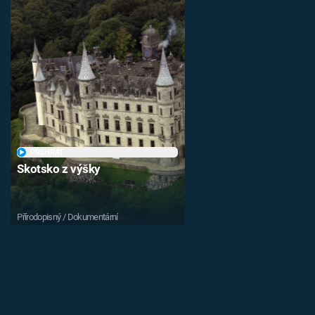
PŘEHRÁT
Skotsko z výšky
Přírodopisný / Dokumentární