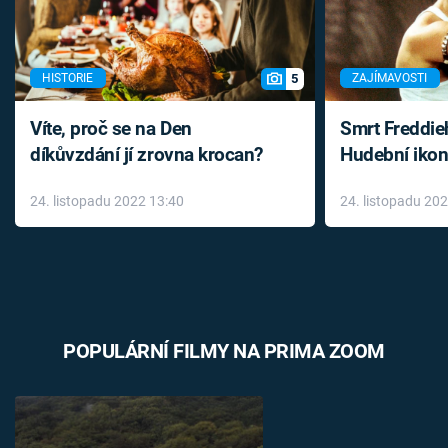
5
HISTORIE
ZAJÍMAVOSTI
Víte, proč se na Den
Smrt Freddie
díkůvzdání jí zrovna krocan?
Hudební ikon
až do konce 
24. listopadu 2022 13:40
24. listopadu 20
léky
POPULÁRNÍ FILMY NA PRIMA ZOOM