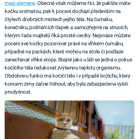
mezi plemeny
. Obecně však můžeme říci, že pakliže máte
kočku srstnatou, pak k pocení dochází především na
čtyřech drobných místech jejího těla. Na čumáku,
konečníku, polštářcích tlapek a samozřejmě na strucích,
kterým řada majitelů říká prostě cecíky. Nejsnáze můžete
pocení své kočky pozorovat právě na vlhkém čumáku,
případně na packách, které mohou na stole či podlaze
zanechávat vlhké stopy. Stejně jako u lidí se jedná o pokus
kočičího těla redukovat zvýšenou teplotu organismu.
Obdobnou funkci má kočičí tělo i v případě kožichu, který
koncem zimy začne řídnout, aby byla zabezpečena vyšší
prodyšnost.