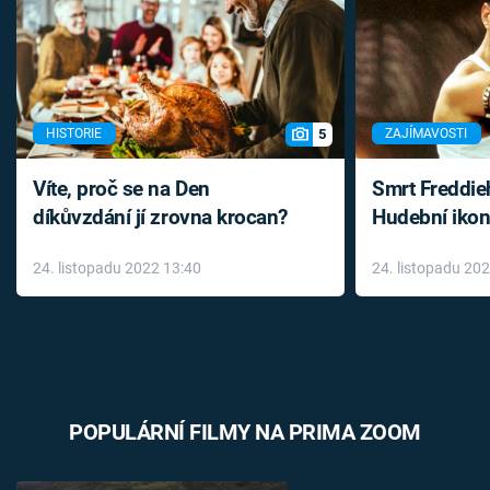
5
HISTORIE
ZAJÍMAVOSTI
Víte, proč se na Den
Smrt Freddie
díkůvzdání jí zrovna krocan?
Hudební ikon
až do konce 
24. listopadu 2022 13:40
24. listopadu 20
léky
POPULÁRNÍ FILMY NA PRIMA ZOOM