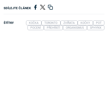
SDÍLEJTE ČLÁNEK
ŠTÍTKY
KOČKA
TORONTO
ZVÍŘATA
KOČKY
POT
POCENÍ
PŘEHŘÁTÍ
ORGANISMUS
SPHYNX