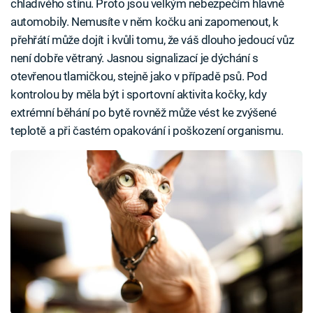
chladivého stínu. Proto jsou velkým nebezpečím hlavně
automobily. Nemusíte v něm kočku ani zapomenout, k
přehřátí může dojít i kvůli tomu, že váš dlouho jedoucí vůz
není dobře větraný. Jasnou signalizací je dýchání s
otevřenou tlamičkou, stejně jako v případě psů. Pod
kontrolou by měla být i sportovní aktivita kočky, kdy
extrémní běhání po bytě rovněž může vést ke zvýšené
teplotě a při častém opakování i poškození organismu.