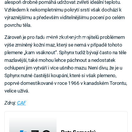
alespoň drobně pomáhá udržovat zvířeti ideální teplotu.
Vzhledem k nekompletnímu pokrytí srstí však dochází k
výraznějšímu a především viditelnějšímu pocení po celém
povrchu těla.
Zároveň je pro řadu méně zkušených majitelů problémem
Failed to fetch
výše zmíněný kožní maz, který se nemá v případě tohoto
plemene „kam vsáknout“. Sphynx tudíž bývají často na těle
mazlavější, také mohou lehce páchnout a nedostatek
ochlupení jim vytváří i více ušního mazu. Není divu, že je u
Sphynx nutné častější koupání, které si však plemeno,
poprvé domestikované v roce 1966 v kanadském Torontu,
velice užívá.
Zdroj:
CAF