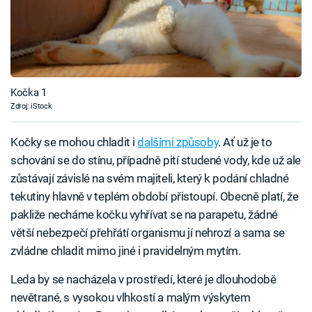
Kočka 1
Zdroj: iStock
Kočky se mohou chladit i
dalšími způsoby
. Ať už je to
schování se do stínu, případně pití studené vody, kde už ale
zůstávají závislé na svém majiteli, který k podání chladné
tekutiny hlavně v teplém období přistoupí. Obecně platí, že
pakliže necháme kočku vyhřívat se na parapetu, žádné
větší nebezpečí přehřátí organismu jí nehrozí a sama se
zvládne chladit mimo jiné i pravidelným mytím.
Leda by se nacházela v prostředí, které je dlouhodobě
nevětrané, s vysokou vlhkostí a malým výskytem