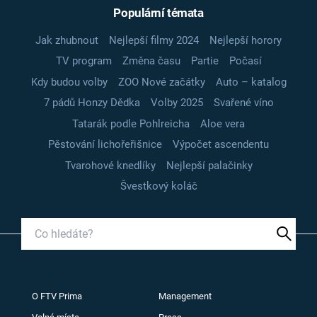
Populární témata
Jak zhubnout
Nejlepší filmy 2024
Nejlepší horory
TV program
Změna času
Partie
Počasí
Kdy budou volby
ZOO Nové začátky
Auto – katalog
7 pádů Honzy Dědka
Volby 2025
Svařené víno
Tatarák podle Pohlreicha
Aloe vera
Pěstování lichořeřišnice
Výpočet ascendentu
Tvarohové knedlíky
Nejlepší palačinky
Švestkový koláč
O FTV Prima
Management