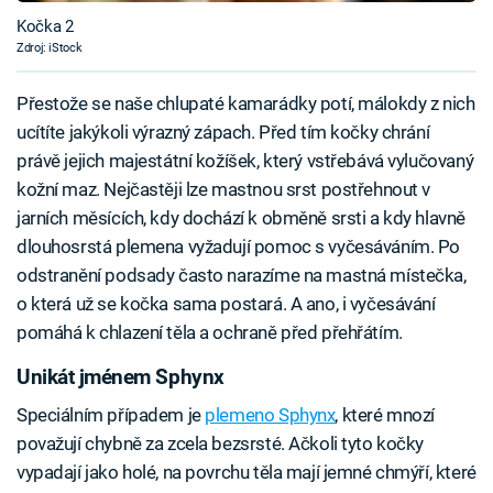
Kočka 2
Zdroj: iStock
Přestože se naše chlupaté kamarádky potí, málokdy z nich
ucítíte jakýkoli výrazný zápach. Před tím kočky chrání
právě jejich majestátní kožíšek, který vstřebává vylučovaný
kožní maz. Nejčastěji lze mastnou srst postřehnout v
jarních měsících, kdy dochází k obměně srsti a kdy hlavně
dlouhosrstá plemena vyžadují pomoc s vyčesáváním. Po
odstranění podsady často narazíme na mastná místečka,
o která už se kočka sama postará. A ano, i vyčesávání
pomáhá k chlazení těla a ochraně před přehřátím.
Unikát jménem Sphynx
Speciálním případem je
plemeno Sphynx
, které mnozí
považují chybně za zcela bezsrsté. Ačkoli tyto kočky
vypadají jako holé, na povrchu těla mají jemné chmýří, které