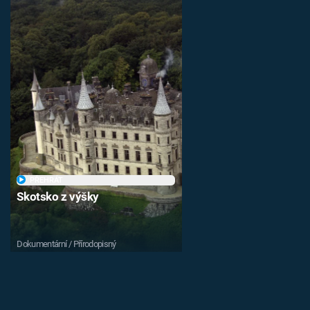
PŘEHRÁT
Skotsko z výšky
Dokumentární / Přírodopisný