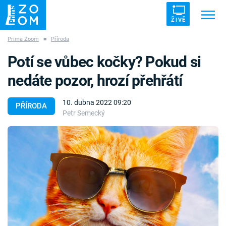
ŽIVĚ
Prima Zoom
■
Příroda
Trendy:
ZRÁDCI
UFO
DRUHÁ SVĚTOVÁ VÁLKA
Potí se vůbec kočky? Pokud si
ZÁHADY
VETŘELCI DÁVNOVĚKU
nedáte pozor, hrozí přehřátí
10. dubna 2022 09:20
PŘÍRODA
Petr Semecký
Témata
Témata
Pořady
TV Program