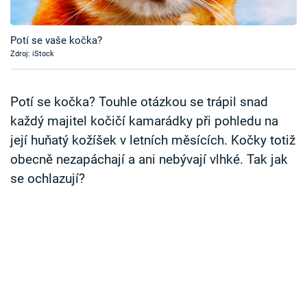
Časopis
Potí se vaše kočka?
Sledujte prima+
Zdroj: iStock
Přihlášení
Potí se kočka? Touhle otázkou se trápil snad
každý majitel kočičí kamarádky při pohledu na
její huňatý kožíšek v letních měsících. Kočky totiž
Sledujte nás
obecně nezapáchají a ani nebývají vlhké. Tak jak
se ochlazují?