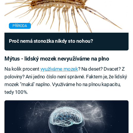
PŘÍRODA
Proč nemá stonožka nikdy sto nohou?
Mýtus - lidský mozek nevyužíváme na plno
Na kolik procent
využíváme mozek
? Na deset? Dvacet? Z
poloviny? Ani jedno číslo není správné. Faktem je, že lidský
mozek "maká" naplno. Využíváme ho na plnou kapacitu,
tedy 100%.