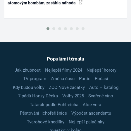
atomovým bombám, zasáhla náhoda
Populární témata
Jak zhubnout
Nejlepší filmy 2024
Nejlepší horory
TV program
Změna času
Partie
Počasí
Kdy budou volby
ZOO Nové začátky
Auto – katalog
7 pádů Honzy Dědka
Volby 2025
Svařené víno
Tatarák podle Pohlreicha
Aloe vera
Pěstování lichořeřišnice
Výpočet ascendentu
Tvarohové knedlíky
Nejlepší palačinky
Švestkový koláč