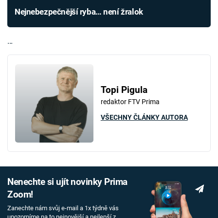
Nejnebezpečnější ryba… není žralok
...
Topi Pigula
redaktor FTV Prima
VŠECHNY ČLÁNKY AUTORA
Nenechte si ujít novinky Prima
Zoom!
Zanechte nám svůj e-mail a 1x týdně vás
upozorníme na to nejnovější a nejlepší z