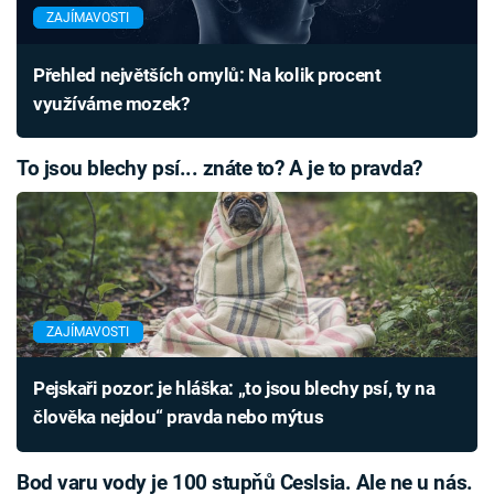
ZAJÍMAVOSTI
Přehled největších omylů: Na kolik procent
využíváme mozek?
To jsou blechy psí... znáte to? A je to pravda?
ZAJÍMAVOSTI
Pejskaři pozor: je hláška: „to jsou blechy psí, ty na
člověka nejdou“ pravda nebo mýtus
Bod varu vody je 100 stupňů Ceslsia. Ale ne u nás.