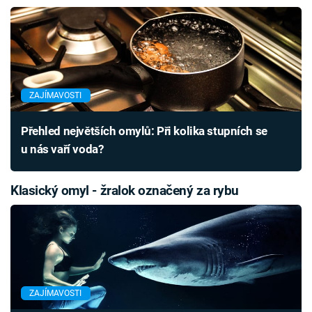
ZAJÍMAVOSTI
Přehled největších omylů: Při kolika stupních se
u nás vaří voda?
Klasický omyl - žralok označený za rybu
ZAJÍMAVOSTI