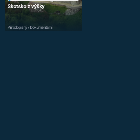
Skotsko z výšky
Přírodopisný / Dokumentární