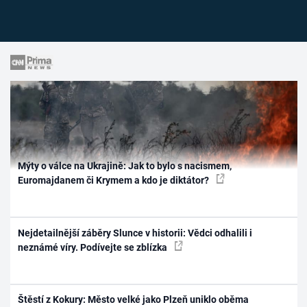
Mýty o válce na Ukrajině: Jak to bylo s nacismem,
Euromajdanem či Krymem a kdo je diktátor?
Nejdetailnější záběry Slunce v historii: Vědci odhalili i
neznámé víry. Podívejte se zblízka
Štěstí z Kokury: Město velké jako Plzeň uniklo oběma