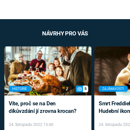
NÁVRHY PRO VÁS
5
HISTORIE
ZAJÍMAVOSTI
Víte, proč se na Den
Smrt Freddie
díkůvzdání jí zrovna krocan?
Hudební ikon
až do konce 
24. listopadu 2022 13:40
24. listopadu 20
léky