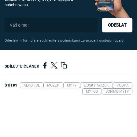
našeho webu.
ODESLAT
Odesláním formuláře souhlasíte s
podmínkami zpracování osobních údajů
SDÍLEJTE ČLÁNEK
ŠTÍTKY
ALKOHOL
MOZEK
MÝTY
LIDSKÝ MOZEK
VODKA
MÝTUS
BOŘÍME MÝTY