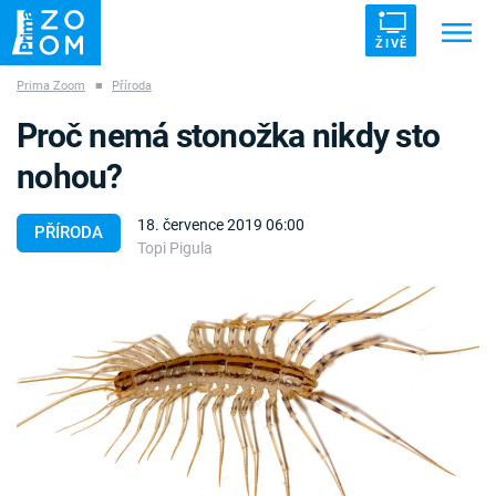
ŽIVĚ
Prima Zoom
■
Příroda
Trendy:
ZRÁDCI
UFO
DRUHÁ SVĚTOVÁ VÁLKA
Proč nemá stonožka nikdy sto
ZÁHADY
VETŘELCI DÁVNOVĚKU
nohou?
18. července 2019 06:00
PŘÍRODA
Topi Pigula
Témata
Témata
Pořady
TV Program