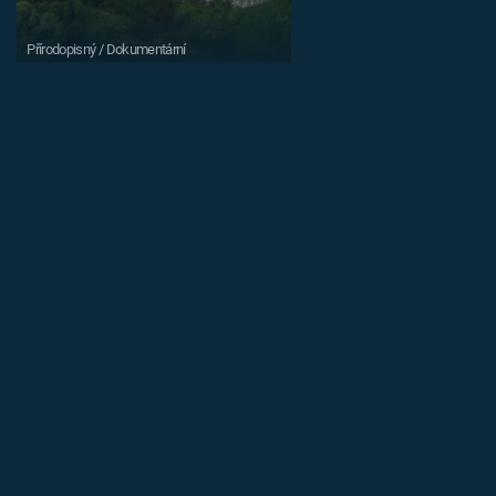
Přírodopisný / Dokumentární