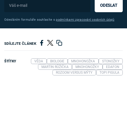
ODESLAT
Odesláním formuláře souhlasíte s
podmínkami zpracování osobních údajů
SDÍLEJTE ČLÁNEK
ŠTÍTKY
VĚDA
BIOLOGIE
MNOHONOŽKA
STONOŽKY
MARTIN RŮŽIČKA
MNOHONOŽKY
EDAFON
ROZOOM VERSUS MÝTY
TOPI PIGULA