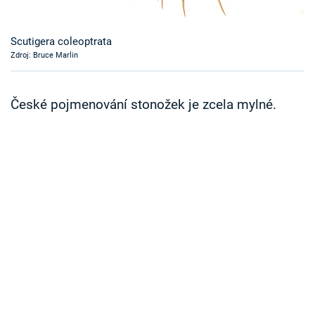
Časopis
Scutigera coleoptrata
Sledujte prima+
Zdroj: Bruce Marlin
Přihlášení
České pojmenování stonožek je zcela mylné.
Sledujte nás