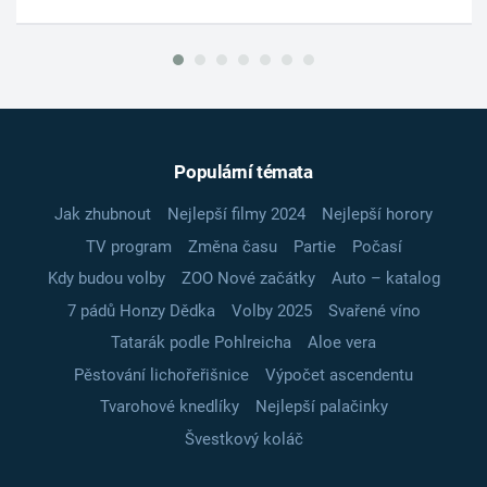
Populární témata
Jak zhubnout
Nejlepší filmy 2024
Nejlepší horory
TV program
Změna času
Partie
Počasí
Kdy budou volby
ZOO Nové začátky
Auto – katalog
7 pádů Honzy Dědka
Volby 2025
Svařené víno
Tatarák podle Pohlreicha
Aloe vera
Pěstování lichořeřišnice
Výpočet ascendentu
Tvarohové knedlíky
Nejlepší palačinky
Švestkový koláč