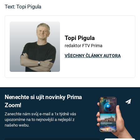
Text: Topi Pigula
Topi Pigula
redaktor FTV Prima
VŠECHNY ČLÁNKY AUTORA
Nenechte si ujít novinky Prima
Zoom!
Zanechte nám svůj e-mail a 1x týdně vás
upozorníme na to nejnovější a nejlepší z
našeho webu.