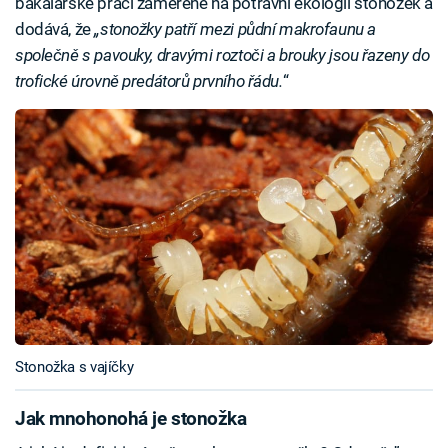
bakalářské práci zaměřené na potravní ekologii stonožek a
dodává, že
„stonožky patří mezi půdní makrofaunu a
společně s pavouky, dravými roztoči a brouky jsou řazeny do
trofické úrovně predátorů prvního řádu.
“
Stonožka s vajíčky
Jak mnohonohá je stonožka