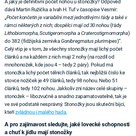
A jaký je definitivní počet nohou u stonožky? Odpověď
dává Martin Ružička a Ivah H. Tuf v časopise Vesmír:
„
Počet končetin je variabilní mezi jednotlivými řády a také v
rámci některých z nich; dospělci mají od 30 nohou
(řády
Lithobiomorpha
,
Scutigeromorpha
a
Craterostigmomorpha
)
do 382 (fidžijská zemivka
Gonibregmatus plurimipes
)“.
Celý vtip je v tom, že všechny stonožky mají lichý počet
článků a na každém z nich mají 2 nohy (na rozdíl od
mnohonožek, kde jsou 4 – tedy 2 páry). Pokud má
stonožka lichý počet tělních článků, tak nejbližší číslo ke
stovce nožiček je 49 článků, tedy 98 nohou. Nebo 51
článků, tedy 102 nohou. Jakkoliv zní název celé skupiny –
stonožek – libozvučně a snadno zapamatovatelně, tak je
ve své podstatě nesprávný. Stonožky jsou skuteční bijci,
kteří
zvládnou i malého hada.
A pro zajímavost sledujte, jaké lovecké schopnosti
a chuť k jídlu mají stonožky