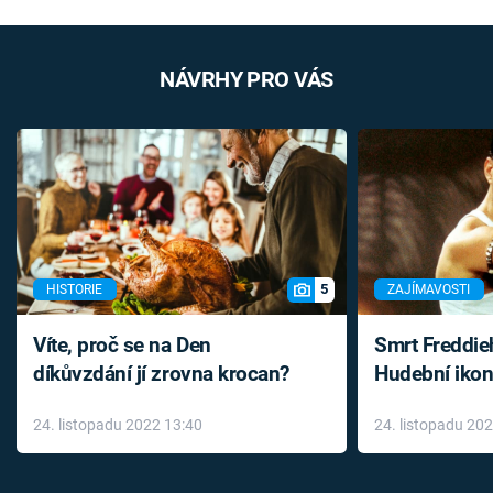
NÁVRHY PRO VÁS
5
HISTORIE
ZAJÍMAVOSTI
Víte, proč se na Den
Smrt Freddie
díkůvzdání jí zrovna krocan?
Hudební ikon
až do konce 
24. listopadu 2022 13:40
24. listopadu 20
léky