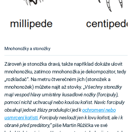
Mnohonožky a stonožky
Zároveň je stonožka dravá, takže například dokáže ulovit
mnohonožku, zatímco mnohonožka je dekompozitor, tedy
„rozkladač“. Na metru čtverečném jich (stonožek a
mnohonožek) můžete najít až stovky. „
Všechny stonožky
mají vespod hlavy umístěny kusadlové nožky (forcipuly),
pomocí nichž uchvacují nebo koušou kořist. Navíc forcipuly
obsahují jedové žlázy produkující jed k
ochromení nebo
usmrcení kořisti.
Forcipuly neslouží jen k lovu kořisti, ale i k
obraně před predátory,“
píše Martin Růžička ve své