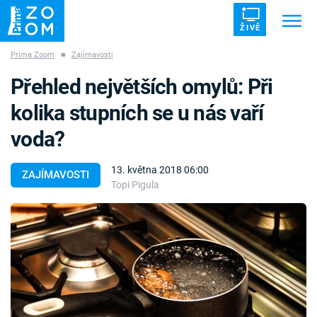
ŽIVĚ
Prima Zoom
■
Zajímavosti
Trendy:
ZRÁDCI
UFO
DRUHÁ SVĚTOVÁ VÁLKA
Přehled největších omylů: Při
ZÁHADY
VETŘELCI DÁVNOVĚKU
kolika stupních se u nás vaří
voda?
13. května 2018 06:00
ZAJÍMAVOSTI
Topi Pigula
Témata
Témata
Pořady
TV Program