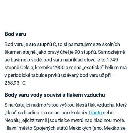
Bod varu
Bod varu je sto stupňů C, to si pamatujeme ze školních
škamen stejně, jako pravý úhel je 90 stupňů. Samozřejmě
se bavíme o vodě, bod varu například olova je to 1749
stupňů Celsia, křemíku 2900 a méně „exotické“ hélium má
v periodické tabulce prvků udávaný bod varu už při –
268,93 °C.
Body varu vody souvisí s tlakem vzduchu
S narůstající nadmořskou výškou klesá tlak vzduchu, který
„tlačí“ na hladinu. Co se asi učí školáci v
Tibetu
nebo
Nepálu, jejichž země jsou tisíce metrů nad hladinou moře.
Hlavní město Spojených států Mexických (ano, Mexiko se