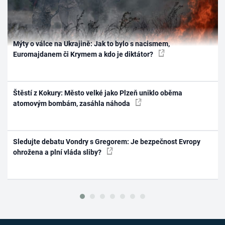
Mýty o válce na Ukrajině: Jak to bylo s nacismem,
Euromajdanem či Krymem a kdo je diktátor?
Štěstí z Kokury: Město velké jako Plzeň uniklo oběma
atomovým bombám, zasáhla náhoda
Sledujte debatu Vondry s Gregorem: Je bezpečnost Evropy
ohrožena a plní vláda sliby?