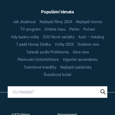
Populární témata
Jak zhubnout
Nejlepší filmy 2024
Nejlepší horory
TV program
Změna času
Partie
Počasí
Kdy budou volby
ZOO Nové začátky
Auto – katalog
7 pádů Honzy Dědka
Volby 2025
Svařené víno
Tatarák podle Pohlreicha
Aloe vera
Pěstování lichořeřišnice
Výpočet ascendentu
Tvarohové knedlíky
Nejlepší palačinky
Švestkový koláč
O FTV Prima
Management