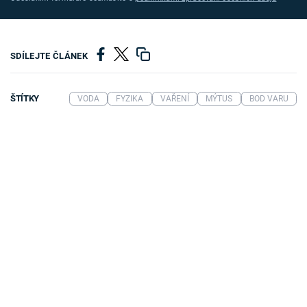
SDÍLEJTE ČLÁNEK
ŠTÍTKY
VODA
FYZIKA
VAŘENÍ
MÝTUS
BOD VARU