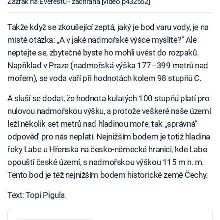
Zázrak na Everestu - záchrana [video p432552]
Takže když se zkoušející zeptá, jaký je bod varu vody, je na
místě otázka: „A v jaké nadmořské výšce myslíte?“ Ale
neptejte se, zbytečně byste ho mohli uvést do rozpaků.
Například v Praze (nadmořská výška 177–399 metrů nad
mořem), se voda vaří při hodnotách kolem 98 stupňů C.
A sluší se dodat, že hodnota kulatých 100 stupňů platí pro
nulovou nadmořskou výšku, a protože veškeré naše území
leží několik set metrů nad hladinou moře, tak „správná“
odpověď pro nás neplatí. Nejnižším bodem je totiž hladina
řeky Labe u Hřenska na česko-německé hranici, kde Labe
opouští české území, s nadmořskou výškou 115 m n. m.
Tento bod je též nejnižším bodem historické země Čechy.
Text: Topi Pigula