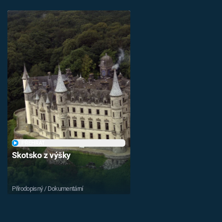
PŘEHRÁT
Skotsko z výšky
Přírodopisný / Dokumentární