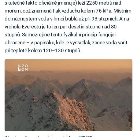
skutečně takto oficiálně jmenuje) leží 2250 metrů nad
mořem, což znamená tlak vzduchu kolem 76 kPa. Místním
domácnostem voda v hrnci bublá už při 93 stupních. A na
vrcholu Everestu je to jen pár desetin stupně nad 80
stupňů. Samozřejmě tento fyzikální princip funguje i
obráceně – v papiňáku, kde je vyšší tlak, začne voda vařit
při teplotě kolem 120–130 stupňů.