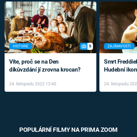
5
HISTORIE
ZAJÍMAVOSTI
Víte, proč se na Den
Smrt Freddie
díkůvzdání jí zrovna krocan?
Hudební ikon
až do konce 
24. listopadu 2022 13:40
24. listopadu 20
léky
POPULÁRNÍ FILMY NA PRIMA ZOOM