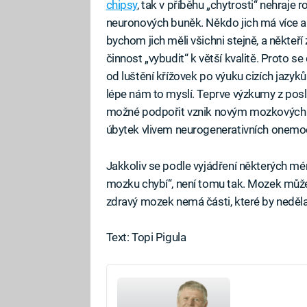
chipsy
, tak v příběhu „chytrosti“ nehraje r
neuronových buněk. Někdo jich má více a fu
bychom jich měli všichni stejně, a někteří 
činnost „vybudit“ k větší kvalitě. Proto 
od luštění křížovek po výuku cizích jazyk
lépe nám to myslí. Teprve výzkumy z posle
možné podpořit vznik novým mozkových b
úbytek vlivem neurogenerativních onemoc
Jakkoliv se podle vyjádření některých mé
mozku chybí“, není tomu tak. Mozek může
zdravý mozek nemá části, které by nedělal
Text: Topi Pigula