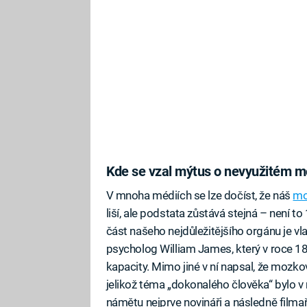
Kde se vzal mýtus o nevyužitém 
V mnoha médiích se lze dočíst, že náš
mo
liší, ale podstata zůstává stejná – není t
část našeho nejdůležitějšího orgánu je v
psycholog William James, který v roce 1
kapacity. Mimo jiné v ní napsal, že mozko
jelikož téma „dokonalého člověka“ bylo v m
námětu nejprve novináři a následně filmaři