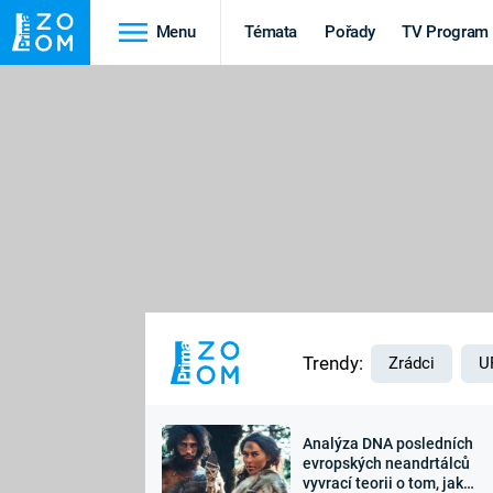
Menu
Témata
Pořady
TV Program
Cestování
Historie
HRADY A ZÁMKY
VIKINGOVÉ
HEDVÁBNÁ STEZKA
EPIDEMIE A
PANDEMIE
PŘÍRODA
STAROVĚKÝ EGYPT
Trendy:
Zrádci
U
Analýza DNA posledních
Druhá
Výročí
evropských neandrtálců
vyvrací teorii o tom, jak
světová válka