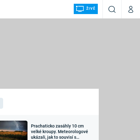
ŽIVĚ
Vyhledávání
Můj p
Prima+
ÁLKA
CNN Prima NEWS
Prima FRESH
Prima LIVING
LMY A
Prima Ženy
Prima LAJK
Prachaticko zasáhly 10 cm
osti
velké kroupy. Meteorologové
Sledujte nás
ukázali, jak to souvisí s