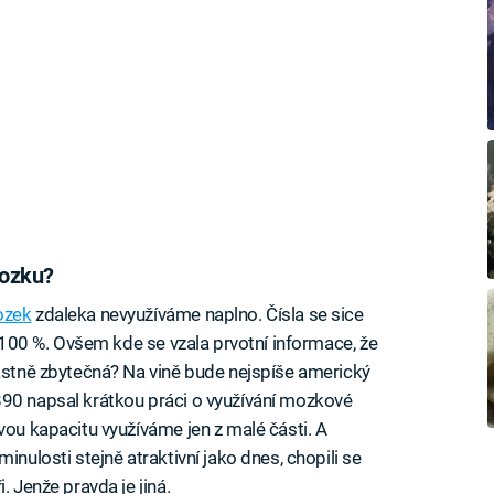
mozku?
zek
zdaleka nevyužíváme naplno. Čísla se sice
o 100 %. Ovšem kde se vzala prvotní informace, že
lastně zbytečná? Na vině bude nejspíše americký
890 napsal krátkou práci o využívání mozkové
vou kapacitu využíváme jen z malé části. A
inulosti stejně atraktivní jako dnes, chopili se
. Jenže pravda je jiná.