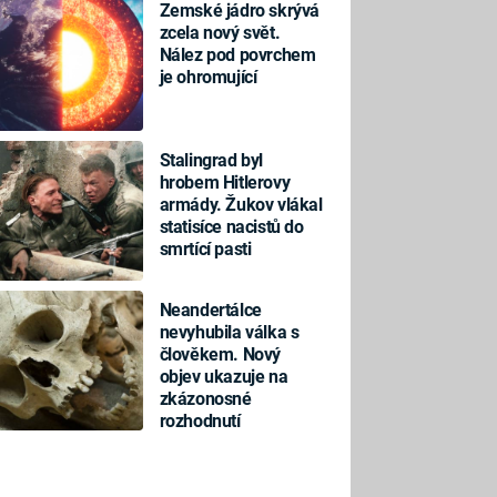
Zemské jádro skrývá
zcela nový svět.
Nález pod povrchem
je ohromující
Stalingrad byl
hrobem Hitlerovy
armády. Žukov vlákal
statisíce nacistů do
smrtící pasti
Neandertálce
nevyhubila válka s
člověkem. Nový
objev ukazuje na
zkázonosné
rozhodnutí