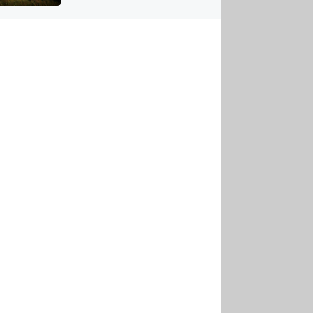
US
tornádem
RSUS
ZE A