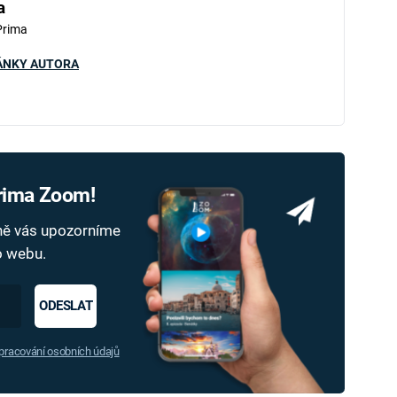
a
Prima
ÁNKY AUTORA
Prima Zoom!
dně vás upozorníme
ho webu.
ODESLAT
racování osobních údajů