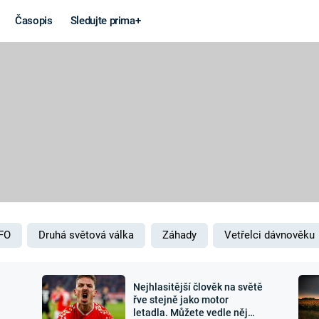
Časopis
Sledujte prima+
Věda a
Války
technika
STUDENÁ V
KORONAVIRUS
VÁLKA VE
VIETNAMU
VESMÍR
VÁLEČNÉ FI
MARS
SERIÁLY
FO
Druhá světová válka
Záhady
Vetřelci dávnověku
Nejhlasitější člověk na světě
Záhady a
Zajímav
řve stejně jako motor
letadla. Můžete vedle něj
konspirace