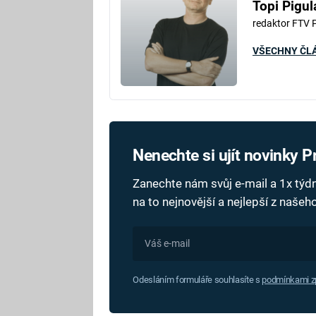
Topi Pigul
redaktor FTV 
VŠECHNY ČL
Nenechte si ujít novinky 
Zanechte nám svůj e-mail a 1x tý
na to nejnovější a nejlepší z naše
Odesláním formuláře souhlasíte s
podmínkami zp