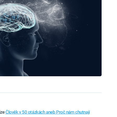
ize
Člověk v 50 otázkách aneb Proč nám chutnají