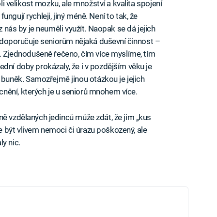
oli velikost mozku, ale množství a kvalita spojení
ngují rychleji, jiný méně. Není to tak, že
z nás by je neuměli využít. Naopak se dá jejich
se doporučuje seniorům nějaká duševní činnost –
ů. Zjednodušeně řečeno, čím více myslíme, tím
dní doby prokázaly, že i v pozdějším věku je
uněk. Samozřejmě jinou otázkou je jejich
nění, kterých je u seniorů mnohem více.
ně vzdělaných jedinců může zdát, že jim „kus
 být vlivem nemoci či úrazu poškozený, ale
y nic.