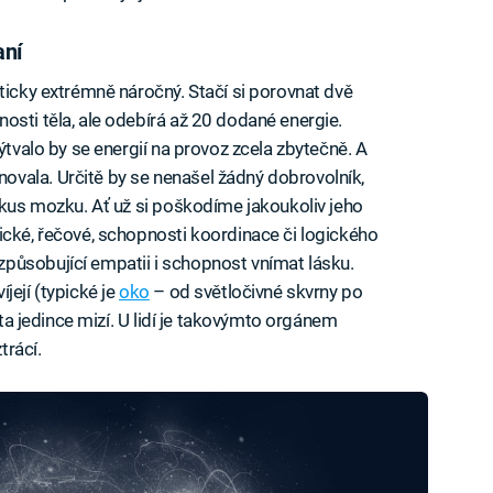
aní
ticky extrémně náročný. Stačí si porovnat dvě
osti těla, ale odebírá až 20 dodané energie.
ýtvalo by se energií na provoz zcela zbytečně. A
vala. Určitě by se nenašel žádný dobrovolník,
“ kus mozku. Ať už si poškodíme jakoukoliv jeho
ické, řečové, schopnosti koordinace či logického
působující empatii i schopnost vnímat lásku.
její (typické je
oko
– od světločivné skvrny po
ota jedince mizí. U lidí je takovýmto orgánem
trácí.