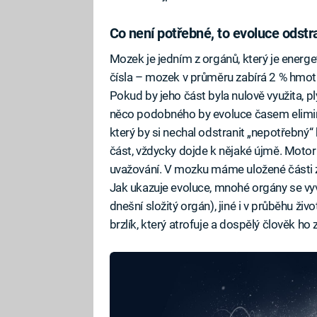
Co není potřebné, to evoluce odstr
Mozek je jedním z orgánů, který je energe
čísla – mozek v průměru zabírá 2 % hmotn
Pokud by jeho část byla nulově využita, pl
něco podobného by evoluce časem elimino
který by si nechal odstranit „nepotřebný
část, vždycky dojde k nějaké újmě. Motor
uvažování. V mozku máme uložené části z
Jak ukazuje evoluce, mnohé orgány se vyví
dnešní složitý orgán), jiné i v průběhu živ
brzlík, který atrofuje a dospělý člověk ho z