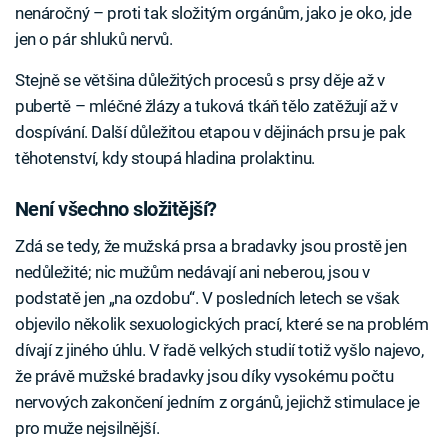
nenáročný – proti tak složitým orgánům, jako je oko, jde
jen o pár shluků nervů.
Stejně se většina důležitých procesů s prsy děje až v
pubertě – mléčné žlázy a tuková tkáň tělo zatěžují až v
dospívání. Další důležitou etapou v dějinách prsu je pak
těhotenství, kdy stoupá hladina prolaktinu.
Není všechno složitější?
Zdá se tedy, že mužská prsa a bradavky jsou prostě jen
nedůležité; nic mužům nedávají ani neberou, jsou v
podstatě jen „na ozdobu“. V posledních letech se však
objevilo několik sexuologických prací, které se na problém
dívají z jiného úhlu. V řadě velkých studií totiž vyšlo najevo,
že právě mužské bradavky jsou díky vysokému počtu
nervových zakončení jedním z orgánů, jejichž stimulace je
pro muže nejsilnější.