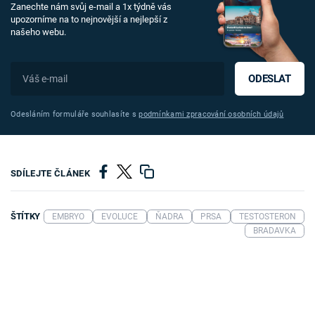
Zanechte nám svůj e-mail a 1x týdně vás
upozorníme na to nejnovější a nejlepší z
našeho webu.
ODESLAT
Odesláním formuláře souhlasíte s
podmínkami zpracování osobních údajů
SDÍLEJTE ČLÁNEK
ŠTÍTKY
EMBRYO
EVOLUCE
ŇADRA
PRSA
TESTOSTERON
BRADAVKA