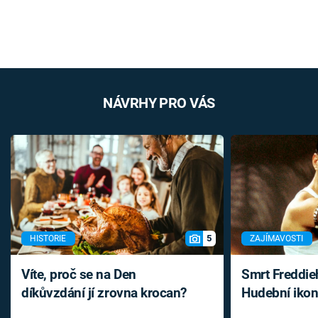
NÁVRHY PRO VÁS
5
HISTORIE
ZAJÍMAVOSTI
Víte, proč se na Den
Smrt Freddie
díkůvzdání jí zrovna krocan?
Hudební ikon
až do konce 