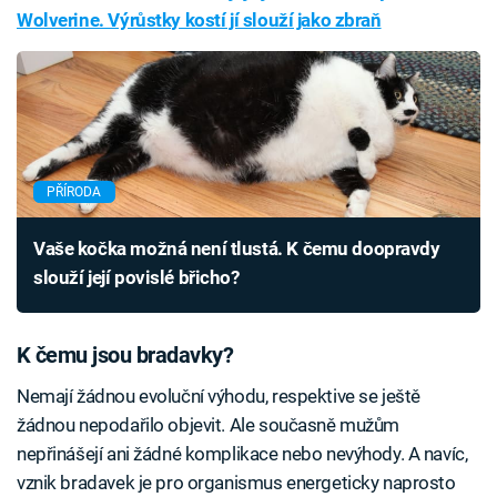
Wolverine. Výrůstky kostí jí slouží jako zbraň
PŘÍRODA
Vaše kočka možná není tlustá. K čemu doopravdy
slouží její povislé břicho?
K čemu jsou bradavky?
Nemají žádnou evoluční výhodu, respektive se ještě
žádnou nepodařilo objevit. Ale současně mužům
nepřinášejí ani žádné komplikace nebo nevýhody. A navíc,
vznik bradavek je pro organismus energeticky naprosto