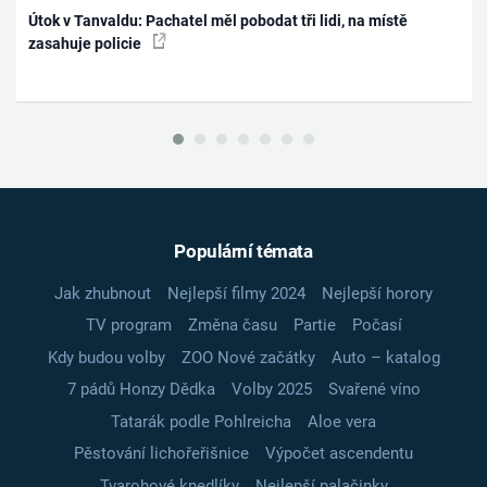
Útok v Tanvaldu: Pachatel měl pobodat tři lidi, na místě
zasahuje policie
Populární témata
Jak zhubnout
Nejlepší filmy 2024
Nejlepší horory
TV program
Změna času
Partie
Počasí
Kdy budou volby
ZOO Nové začátky
Auto – katalog
7 pádů Honzy Dědka
Volby 2025
Svařené víno
Tatarák podle Pohlreicha
Aloe vera
Pěstování lichořeřišnice
Výpočet ascendentu
Tvarohové knedlíky
Nejlepší palačinky