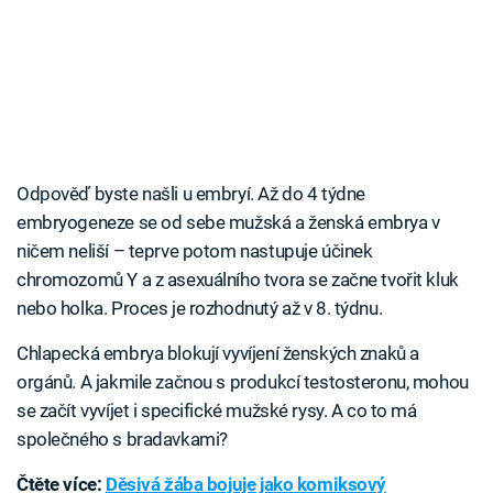
Odpověď byste našli u embryí. Až do 4 týdne
embryogeneze se od sebe mužská a ženská embrya v
ničem neliší – teprve potom nastupuje účinek
chromozomů Y a z asexuálního tvora se začne tvořit kluk
nebo holka. Proces je rozhodnutý až v 8. týdnu.
Chlapecká embrya blokují vyvíjení ženských znaků a
orgánů. A jakmile začnou s produkcí testosteronu, mohou
se začít vyvíjet i specifické mužské rysy. A co to má
společného s bradavkami?
Čtěte více:
Děsivá žába bojuje jako komiksový