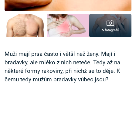
Časopis
Sledujte prima+
5 fotografií
Přihlášení
Muži mají prsa často i větší než ženy. Mají i
bradavky, ale mléko z nich neteče. Tedy až na
Sledujte nás
některé formy rakoviny, při nichž se to děje. K
čemu tedy mužům bradavky vůbec jsou?