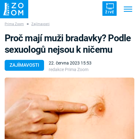
ŽIVĚ
Prima Zoom
■
Zajímavosti
Trendy:
ZRÁDCI
UFO
DRUHÁ SVĚTOVÁ VÁLKA
Proč mají muži bradavky? Podle
ZÁHADY
VETŘELCI DÁVNOVĚKU
sexuologů nejsou k ničemu
22. června 2023 15:53
ZAJÍMAVOSTI
redakce Prima Zoom
Témata
Témata
Pořady
TV Program