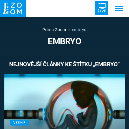
ŽIVĚ
Trendy:
ZRÁDCI
UFO
DRUHÁ SVĚTOVÁ VÁLKA
Prima Zoom
embryo
EMBRYO
ZÁHADY
VETŘELCI DÁVNOVĚKU
NEJNOVĚJŠÍ ČLÁNKY KE ŠTÍTKU „EMBRYO“
Témata
Témata
Pořady
TV Program
VESMÍR