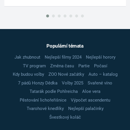
Populární témata
Jak zhubnout
Nejlepší filmy 2024
Nejlepší horory
TV program
Změna času
Partie
Počasí
Kdy budou volby
ZOO Nové začátky
Auto – katalog
7 pádů Honzy Dědka
Volby 2025
Svařené víno
Tatarák podle Pohlreicha
Aloe vera
Pěstování lichořeřišnice
Výpočet ascendentu
Tvarohové knedlíky
Nejlepší palačinky
Švestkový koláč