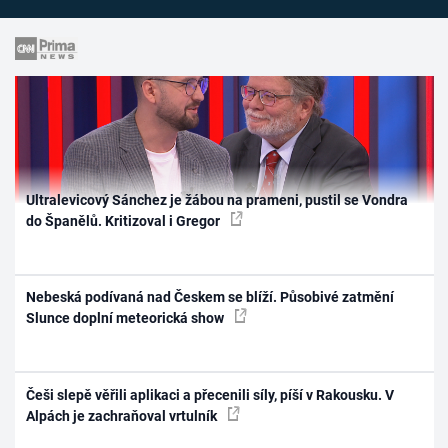
Ultralevicový Sánchez je žábou na prameni, pustil se Vondra
do Španělů. Kritizoval i Gregor
Nebeská podívaná nad Českem se blíží. Působivé zatmění
Slunce doplní meteorická show
Češi slepě věřili aplikaci a přecenili síly, píší v Rakousku. V
Alpách je zachraňoval vrtulník