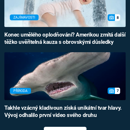
8
ZAJÍMAVOSTI
Konec umělého oplodňování? Amerikou zmítá další
těžko uvěřitelná kauza s obrovskými důsledky
7
PŘÍRODA
Takhle vzácný kladivoun získá unikátní tvar hlavy.
Vývoj odhalilo první video svého druhu