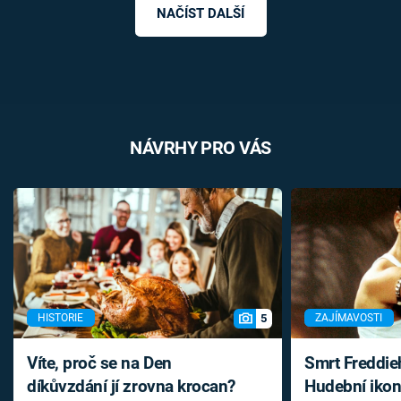
NAČÍST DALŠÍ
NÁVRHY PRO VÁS
5
HISTORIE
ZAJÍMAVOSTI
Víte, proč se na Den
Smrt Freddie
díkůvzdání jí zrovna krocan?
Hudební ikon