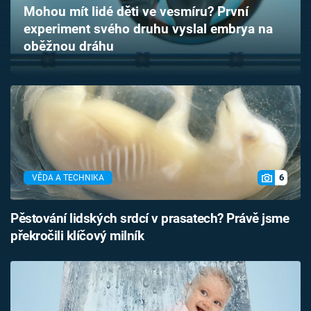
Mohou mít lidé děti ve vesmíru? První
Časopis
experiment svého druhu vyslal embrya na
oběžnou dráhu
Sledujte prima+
Přihlášení
Sledujte nás
6
VĚDA A TECHNIKA
Pěstování lidských srdcí v prasatech? Právě jsme
překročili klíčový milník