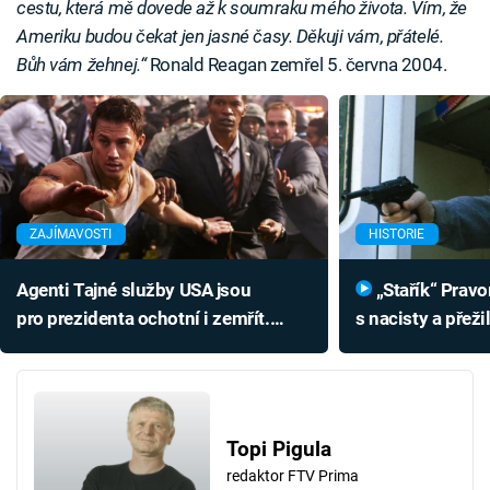
cestu, která mě dovede až k soumraku mého života. Vím, že
Ameriku budou čekat jen jasné časy. Děkuji vám, přátelé.
Bůh vám žehnej.“
Ronald Reagan zemřel 5. června 2004.
ZAJÍMAVOSTI
HISTORIE
Agenti Tajné služby USA jsou
„Stařík“ Pravomil Raichl válčil
pro prezidenta ochotní i zemřít.
s nacisty a přeži
Co je náplní jejich práce?
Vytoužený atent
Topi Pigula
redaktor FTV Prima