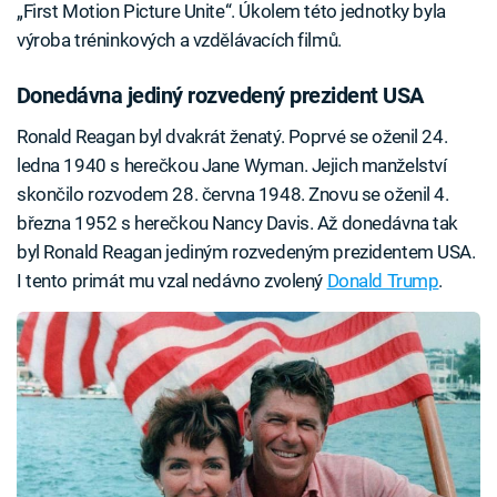
„First Motion Picture Unite“. Úkolem této jednotky byla
výroba tréninkových a vzdělávacích filmů.
Donedávna jediný rozvedený prezident USA
Ronald Reagan byl dvakrát ženatý. Poprvé se oženil 24.
ledna 1940 s herečkou Jane Wyman. Jejich manželství
skončilo rozvodem 28. června 1948. Znovu se oženil 4.
března 1952 s herečkou Nancy Davis. Až donedávna tak
byl Ronald Reagan jediným rozvedeným prezidentem USA.
I tento primát mu vzal nedávno zvolený
Donald Trump
.