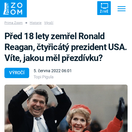
ŽIVĚ
Prima Zoom
■
Historie
Výročí
Trendy:
ZRÁDCI
UFO
DRUHÁ SVĚTOVÁ VÁLKA
Před 18 lety zemřel Ronald
ZÁHADY
VETŘELCI DÁVNOVĚKU
Reagan, čtyřicátý prezident USA.
Víte, jakou měl přezdívku?
5. června 2022 06:01
VÝROČÍ
Topi Pigula
Témata
Témata
Pořady
TV Program