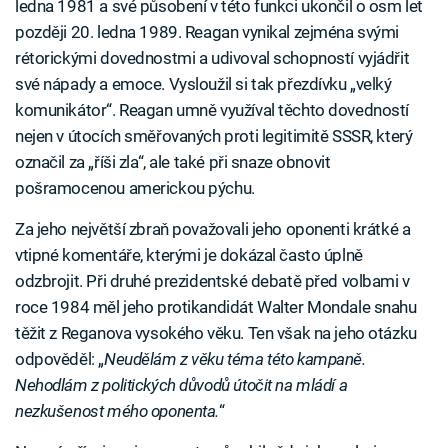
ledna 1981 a své působení v této funkci ukončil o osm let
později 20. ledna 1989. Reagan vynikal zejména svými
rétorickými dovednostmi a udivoval schopností vyjádřit
své nápady a emoce. Vysloužil si tak přezdívku „velký
komunikátor“. Reagan umně využíval těchto dovedností
nejen v útocích směřovaných proti legitimitě SSSR, který
označil za „říši zla“, ale také při snaze obnovit
pošramocenou americkou pýchu.
Za jeho největší zbraň považovali jeho oponenti krátké a
vtipné komentáře, kterými je dokázal často úplně
odzbrojit. Při druhé prezidentské debatě před volbami v
roce 1984 měl jeho protikandidát Walter Mondale snahu
těžit z Reganova vysokého věku. Ten však na jeho otázku
odpověděl: „
Neudělám z věku téma této kampaně.
Nehodlám z politických důvodů útočit na mládí a
nezkušenost mého oponenta.
“