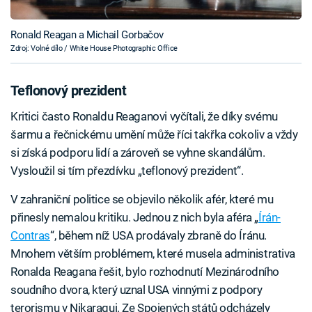
Ronald Reagan a Michail Gorbačov
Zdroj: Volné dílo / White House Photographic Office
Teflonový prezident
Kritici často Ronaldu Reaganovi vyčítali, že díky svému
šarmu a řečnickému umění může říci takřka cokoliv a vždy
si získá podporu lidí a zároveň se vyhne skandálům.
Vysloužil si tím přezdívku „teflonový prezident“.
V zahraniční politice se objevilo několik afér, které mu
přinesly nemalou kritiku. Jednou z nich byla aféra „
Írán-
Contras
“, během níž USA prodávaly zbraně do Íránu.
Mnohem větším problémem, které musela administrativa
Ronalda Reagana řešit, bylo rozhodnutí Mezinárodního
soudního dvora, který uznal USA vinnými z podpory
terorismu v Nikaragui. Ze Spojených států odcházely