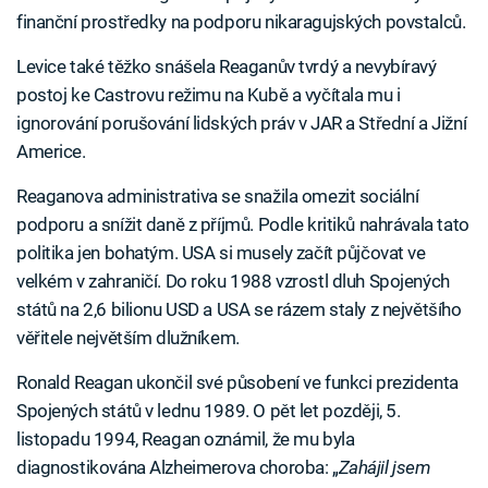
finanční prostředky na podporu nikaragujských povstalců.
Levice také těžko snášela Reaganův tvrdý a nevybíravý
postoj ke Castrovu režimu na Kubě a vyčítala mu i
ignorování porušování lidských práv v JAR a Střední a Jižní
Americe.
Reaganova administrativa se snažila omezit sociální
podporu a snížit daně z příjmů. Podle kritiků nahrávala tato
politika jen bohatým. USA si musely začít půjčovat ve
velkém v zahraničí. Do roku 1988 vzrostl dluh Spojených
států na 2,6 bilionu USD a USA se rázem staly z největšího
věřitele největším dlužníkem.
Ronald Reagan ukončil své působení ve funkci prezidenta
Spojených států v lednu 1989. O pět let později, 5.
listopadu 1994, Reagan oznámil, že mu byla
diagnostikována Alzheimerova choroba: „
Zahájil jsem