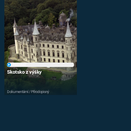
PŘEHRÁT
Skotsko z výšky
Dokumentární / Přírodopisný