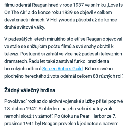
filmu odehrál Reagan hned v roce 1937 ve snímku „Love Is
On The Air“ a do konce roku 1939 se objevil v celkem
devatenácti filmech. V Hollywoodu působil až do konce
druhé světové války.
V padesátých letech minulého století se Reagan objevoval
ve stále se snižujícím počtu filmů a své snahy obrátil k
televizi. Postupně si zahrál ve více než padesáti televizních
dramatech. Řadu let také zastával funkci prezidenta
hereckých odborů
Screen Actors Guild
. Během svého
plodného hereckého života odehrál celkem 88 různých rolí.
Žádný válečný hrdina
Povolávací rozkaz do aktivní vojenské služby přišel poprvé
18. dubna 1942. S ohledem na jeho velmi špatný zrak
nemohl sloužit v zámoří. Po útoku na Pearl Harbor ze 7.
prosince 1941 byl Reagan převelen k jednotce s názvem