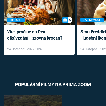
5
HISTORIE
ZAJÍMAVOSTI
Víte, proč se na Den
Smrt Freddie
díkůvzdání jí zrovna krocan?
Hudební ikon
až do konce 
24. listopadu 2022 13:40
24. listopadu 20
léky
POPULÁRNÍ FILMY NA PRIMA ZOOM