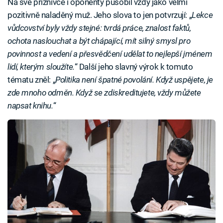
Na své příznivce i oponenty působil vždy jako velmi
pozitivně naladěný muž. Jeho slova to jen potvrzují: „
Lekce
vůdcovství byly vždy stejné: tvrdá práce, znalost faktů,
ochota naslouchat a být chápající, mít silný smysl pro
povinnost a vedení a přesvědčení udělat to nejlepší jménem
lidí, kterým sloužíte.
“ Další jeho slavný výrok k tomuto
tématu zněl: „
Politika není špatné povolání. Když uspějete, je
zde mnoho odměn. Když se zdiskreditujete, vždy můžete
napsat knihu.
“