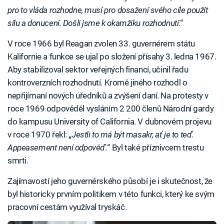
pro to vláda rozhodne, musí pro dosažení svého cíle použít
sílu a donucení. Došli jsme k okamžiku rozhodnutí
.“
V roce 1966 byl Reagan zvolen 33. guvernérem státu
Kalifornie a funkce se ujal po složení přísahy 3. ledna 1967.
Aby stabilizoval sektor veřejných financí, učinil řadu
kontroverzních rozhodnutí. Kromě jiného rozhodl o
nepřijímaní nových úředníků a zvýšení daní. Na protesty v
roce 1969 odpověděl vysláním 2 200 členů Národní gardy
do kampusu University of California. V dubnovém projevu
v roce 1970 řekl: „
Jestli to má být masakr, ať je to teď.
Appeasement není odpověď.
“ Byl také příznivcem trestu
smrti.
Zajímavostí jeho guvernérského působí je i skutečnost, že
byl historicky prvním politikem v této funkci, který ke svým
pracovní cestám využíval tryskáč.