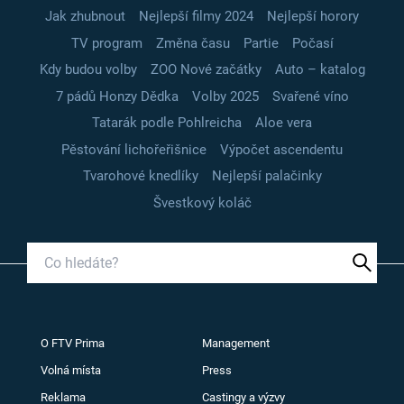
Jak zhubnout
Nejlepší filmy 2024
Nejlepší horory
TV program
Změna času
Partie
Počasí
Kdy budou volby
ZOO Nové začátky
Auto – katalog
7 pádů Honzy Dědka
Volby 2025
Svařené víno
Tatarák podle Pohlreicha
Aloe vera
Pěstování lichořeřišnice
Výpočet ascendentu
Tvarohové knedlíky
Nejlepší palačinky
Švestkový koláč
O FTV Prima
Management
Volná místa
Press
Reklama
Castingy a výzvy