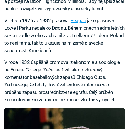
a později na Dixon High School v Illinois. Tady nejspíš začal
naplno rozvíjet svůj vypravěčský a herecký talent.
V letech 1926 až 1932 pracoval
Reagan
jako plavčík v
Lowell Parku nedaleko Dixonu. Během oněch sedmi letních
sezon podle všeho zachránil život celkem 77 lidem. Pokud
to není fáma, tak to ukazuje na mizerné plavecké
schopnosti Američanů.
V roce 1932 úspěšně promoval z ekonomie a sociologie
na Eureka College. Začal se živit jako rozhlasový
komentátor baseballových zápasů Chicago Cubs.
Zajímavé je, že tehdy dostával jen kusé informace o
průběhu zápasu prostřednictví telegrafu. Celý průběh
komentovaného zápasu si tak musel vlastně vymyslet.