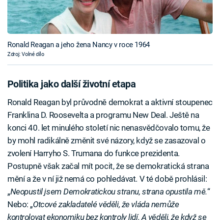
Ronald Reagan a jeho žena Nancy v roce 1964
Zdroj: Volné dílo
Politika jako další životní etapa
Ronald Reagan byl průvodně demokrat a aktivní stoupenec
Franklina D. Roosevelta a programu New Deal. Ještě na
konci 40. let minulého století nic nenasvědčovalo tomu, že
by mohl radikálně změnit své názory, když se zasazoval o
zvolení Harryho S. Trumana do funkce prezidenta.
Postupně však začal mít pocit, že se demokratická strana
mění a že v ní již nemá co pohledávat. V té době prohlásil:
„
Neopustil jsem Demokratickou stranu, strana opustila mě.
“
Nebo: „
Otcové zakladatelé věděli, že vláda nemůže
kontrolovat ekonomiku bez kontroly lidí. A věděli, že když se