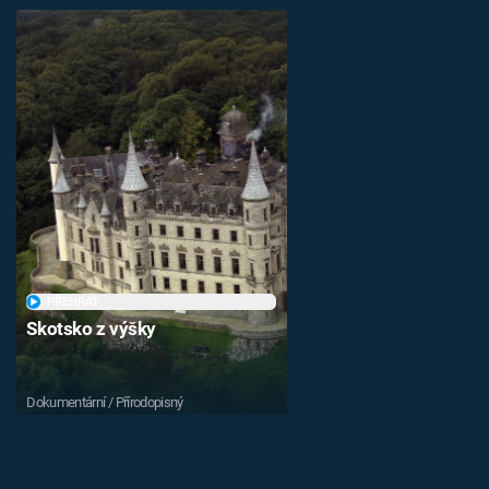
PŘEHRÁT
Skotsko z výšky
Dokumentární / Přírodopisný