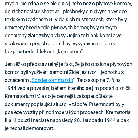
mýdla. Nejednalo se ale o nic jiného než o plynové komory,
do nichž nacisté shazovali plechovky s ničivým a vysoce
toxickým Cyklonem B. V dalších místnostech, které byly
umístěny hned vedle plynových komor, byly mrtvým
odebírány zlaté zuby a vlasy. Jejich těla pak končila ve
spalovacích pecích a popel byl vysypáván do jam v
bezprostřední blízkosti „krematorií“.
Jen těžko představitelný je fakt, že jako obsluha plynových
komor byli využíváni samotní Židé, jež tvořili jednotku s
označením „
Sonderkommando
“. Tato skupina 7. října
1944 vedla povstání, během kterého se jim podařilo zničit
Krematorium IV. a co je cennější, zakopat důležité
dokumenty popisující situaci v táboře. Písemnosti byly
posléze využity při norimberských procesech. Krematoria
II a III použili nacisté naposledy 28. listopadu 1944 a pak
je nechali demontovat.