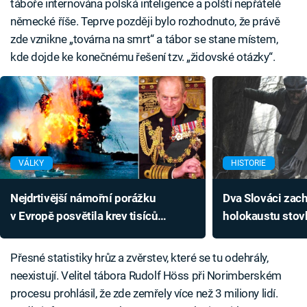
táboře internována polská inteligence a polští nepřátelé
německé říše. Teprve později bylo rozhodnuto, že právě
zde vznikne „továrna na smrt“ a tábor se stane místem,
kde dojde ke konečnému řešení tzv. „židovské otázky“.
VÁLKY
HISTORIE
Nejdrtivější námořní porážku
Dva Slováci zac
v Evropě posvětila krev tisíců
holokaustu stovk
fašistů. Britové přichystali
Nejdřív ale muse
ukázkovou past
Přesné statistiky hrůz a zvěrstev, které se tu odehrály,
neexistují. Velitel tábora Rudolf Höss při Norimberském
procesu prohlásil, že zde zemřely více než 3 miliony lidí.