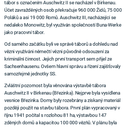
tábor s označením Auschwitz II se nacházel v Birkenau.
Účet zavražděných osob překračuje 960 000 Židů, 75 000
Poláků a asi 19 000 Romů. Auschwitz III, nacházející se
nedaleko Monowitz, byl využíván společností Buna-Werke
jako pracovní tábor.
Od samého začátku byli ve správě táborů a dohledu nad
vězni využíváni němečtí vězni původně odsouzení za
kriminální činnost. Jejich první transport sem přijel ze
Sachsenhausenu. Ovšem hlavní správu a řízení zajišťovaly
samozřejmě jednotky SS.
Zvláštní pozornost byla věnována výstavbě tábora
Auschwitz II v Birkenau (Březinka). Nejprve byla vysídlena
vesnice Březinka. Domy byly rozebrány a získaný materiál
později použit na stavbu tábora. První plán vypracovaný v
říjnu 1941 počítal s rozlohou 81 ha, výstavbou 147
zděných domů a kapacitou 100 000 vězňů. V plánu byla