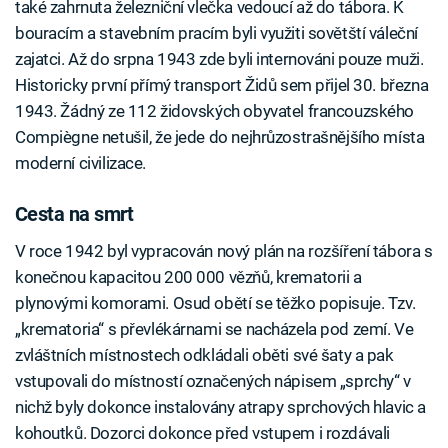
také zahrnuta železniční vlečka vedoucí až do tábora. K
bouracím a stavebním pracím byli využiti sovětští váleční
zajatci. Až do srpna 1943 zde byli internováni pouze muži.
Historicky první přímý transport Židů sem přijel 30. března
1943. Žádný ze 112 židovských obyvatel francouzského
Compiègne netušil, že jede do nejhrůzostrašnějšího místa
moderní civilizace.
Cesta na smrt
V roce 1942 byl vypracován nový plán na rozšíření tábora s
konečnou kapacitou 200 000 vězňů, krematorii a
plynovými komorami. Osud obětí se těžko popisuje. Tzv.
„krematoria“ s převlékárnami se nacházela pod zemí. Ve
zvláštních místnostech odkládali oběti své šaty a pak
vstupovali do místností označených nápisem „sprchy“ v
nichž byly dokonce instalovány atrapy sprchových hlavic a
kohoutků. Dozorci dokonce před vstupem i rozdávali