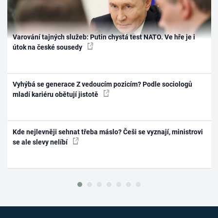
Varování tajných služeb: Putin chystá test NATO. Ve hře je i
útok na české sousedy
Vyhýbá se generace Z vedoucím pozicím? Podle sociologů
mladí kariéru obětují jistotě
Kde nejlevněji sehnat třeba máslo? Češi se vyznají, ministrovi
se ale slevy nelíbí