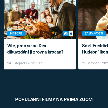
5
HISTORIE
ZAJÍMAVOSTI
Víte, proč se na Den
Smrt Freddie
díkůvzdání jí zrovna krocan?
Hudební ikon
až do konce 
24. listopadu 2022 13:40
24. listopadu 20
léky
POPULÁRNÍ FILMY NA PRIMA ZOOM