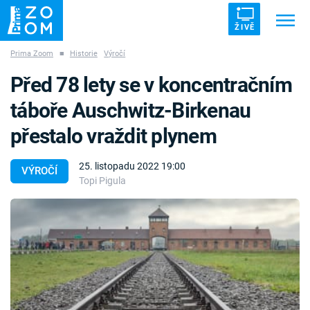
ŽIVĚ
Prima Zoom
■
Historie
Výročí
Trendy:
ZRÁDCI
UFO
DRUHÁ SVĚTOVÁ VÁLKA
Před 78 lety se v koncentračním
ZÁHADY
VETŘELCI DÁVNOVĚKU
táboře Auschwitz-Birkenau
přestalo vraždit plynem
25. listopadu 2022 19:00
VÝROČÍ
Topi Pigula
Témata
Témata
Pořady
TV Program