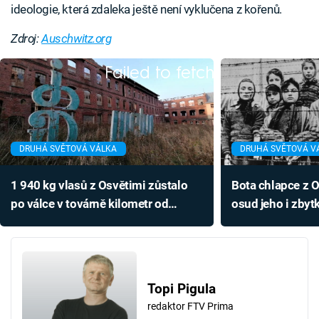
ideologie, která zdaleka ještě není vyklučena z kořenů.
Zdroj:
Auschwitz.org
Failed to fetch
DRUHÁ SVĚTOVÁ VÁLKA
DRUHÁ SVĚTOVÁ V
1 940 kg vlasů z Osvětimi zůstalo
Bota chlapce z O
po válce v továrně kilometr od
osud jeho i zbyt
českých hranic
Topi Pigula
redaktor FTV Prima