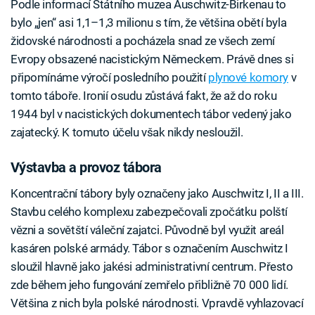
Podle informací Státního muzea Auschwitz-Birkenau to
bylo „jen“ asi 1,1–1,3 milionu s tím, že většina obětí byla
židovské národnosti a pocházela snad ze všech zemí
Evropy obsazené nacistickým Německem. Právě dnes si
připomínáme výročí posledního použití
plynové komory
v
tomto táboře. Ironií osudu zůstává fakt, že až do roku
1944 byl v nacistických dokumentech tábor vedený jako
zajatecký. K tomuto účelu však nikdy nesloužil.
Výstavba a provoz tábora
Koncentrační tábory byly označeny jako Auschwitz I, II a III.
Stavbu celého komplexu zabezpečovali zpočátku polští
vězni a sovětští váleční zajatci. Původně byl využit areál
kasáren polské armády. Tábor s označením Auschwitz I
sloužil hlavně jako jakési administrativní centrum. Přesto
zde během jeho fungování zemřelo přibližně 70 000 lidí.
Většina z nich byla polské národnosti. Vpravdě vyhlazovací