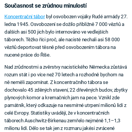
Současnost se zrůdnou minulostí
Koncentrační tábor
byl osvobozen vojáky Rudé armády 27.
ledna 1945. Osvobození se dožilo přibližně 7 000 vězňů a
dalších asi 500 jich bylo internováno ve vedlejších
táborech. Těžko říci proč, ale nacisté nechali asi 58 000
vězňů deportovat těsně před osvobozením tábora na
nucené práce do Říše.
Nad zrůdnostmi a zvěrstvy nacistického Německa zůstává
rozum stát i po více než 70 letech a rozhodně bychom na
ně neměli zapomínat. Z koncentračního tábora se
dochovalo 45 zděných stavení, 22 dřevěných budov, zbytky
plynových komor a kremačních jam na pece. Vznikl zde
památník, který odkazuje na nesmírné utrpení milionů lidí z
celé Evropy. Statistiky uvádějí, že v koncentračních
táborech Auschwitz-Birkenau zemřelo nejméně 1,1–1,3
milionu lidí. Dělo se tak jen z rozmaru jakési zvrácené