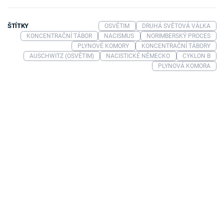
ŠTÍTKY
OSVĚTIM
DRUHÁ SVĚTOVÁ VÁLKA
KONCENTRAČNÍ TÁBOR
NACISMUS
NORIMBERSKÝ PROCES
PLYNOVÉ KOMORY
KONCENTRAČNÍ TÁBORY
AUSCHWITZ (OSVĚTIM)
NACISTICKÉ NĚMECKO
CYKLON B
PLYNOVÁ KOMORA