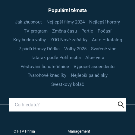
Populární témata
Jak zhubnout
Nejlepší filmy 2024
Nejlepší horory
TV program
Změna času
Partie
Počasí
Kdy budou volby
ZOO Nové začátky
Auto – katalog
7 pádů Honzy Dědka
Volby 2025
Svařené víno
Tatarák podle Pohlreicha
Aloe vera
Pěstování lichořeřišnice
Výpočet ascendentu
Tvarohové knedlíky
Nejlepší palačinky
Švestkový koláč
O FTV Prima
Management