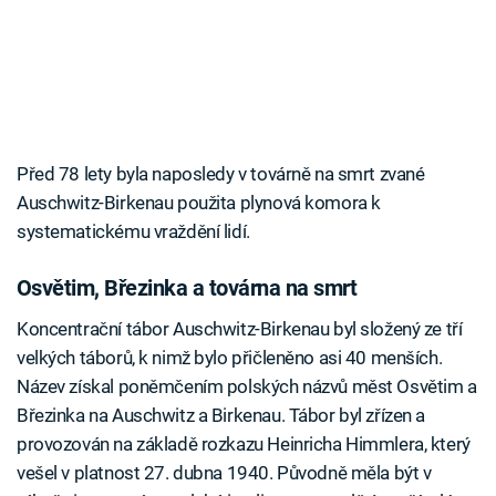
Před 78 lety byla naposledy v továrně na smrt zvané
Auschwitz-Birkenau použita plynová komora k
systematickému vraždění lidí.
Osvětim, Březinka a továrna na smrt
Koncentrační tábor Auschwitz-Birkenau byl složený ze tří
velkých táborů, k nimž bylo přičleněno asi 40 menších.
Název získal poněmčením polských názvů měst Osvětim a
Březinka na Auschwitz a Birkenau. Tábor byl zřízen a
provozován na základě rozkazu Heinricha Himmlera, který
vešel v platnost 27. dubna 1940. Původně měla být v