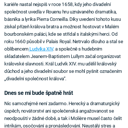
kariéře nastal nejspíš v roce 1658, kdy jeho divadelní
společnost uvedla v Rouenu hru uznávaného dramatika,
básníka a lyrika Pierra Corneilla. Díky uvedení tohoto kusu
získal přízeň králova bratra a možnost hostovat v Malém
bourbonském paláci, kde se střídal s italskými herci. Od
roku 1660 působil v Palais Royal. Netrvalo dlouho a stal se
oblíbencem
Ludvíka XIV
. a společně s hudebním
skladatelem Jeanem-Baptistem Lullym začal organizovat
královské slavnosti. Král Ludvík XIV. mu udělil královský
důchod a jeho divadelní soubor se mohl pyšnit označením
„divadelní společnost králova“.
Dnes se mi bude špatně hrát
Nic samozřejmě není zadarmo. Herecký a dramaturgický
úspěch, novátorství ani společenská angažovanost se
neodpouští v žádné době, a tak i Molière musel často čelit
intrikám, osočování a pronásledování. Neustálý stres a