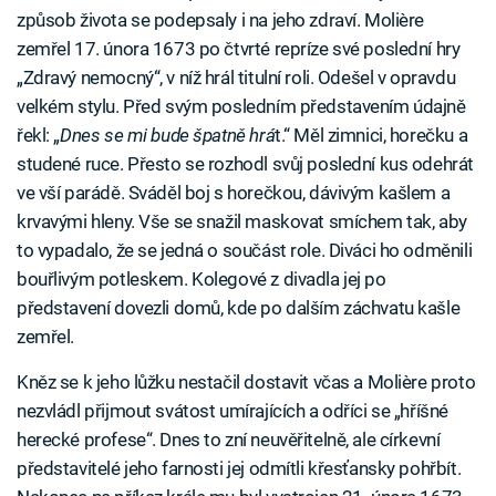
způsob života se podepsaly i na jeho zdraví. Molière
zemřel 17. února 1673 po čtvrté repríze své poslední hry
„Zdravý nemocný“, v níž hrál titulní roli. Odešel v opravdu
velkém stylu. Před svým posledním představením údajně
řekl: „
Dnes se mi bude špatně hrá
t.“ Měl zimnici, horečku a
studené ruce. Přesto se rozhodl svůj poslední kus odehrát
ve vší parádě. Sváděl boj s horečkou, dávivým kašlem a
krvavými hleny. Vše se snažil maskovat smíchem tak, aby
to vypadalo, že se jedná o součást role. Diváci ho odměnili
bouřlivým potleskem. Kolegové z divadla jej po
představení dovezli domů, kde po dalším záchvatu kašle
zemřel.
Kněz se k jeho lůžku nestačil dostavit včas a Molière proto
nezvládl přijmout svátost umírajících a odříci se „hříšné
herecké profese“. Dnes to zní neuvěřitelně, ale církevní
představitelé jeho farnosti jej odmítli křesťansky pohřbít.