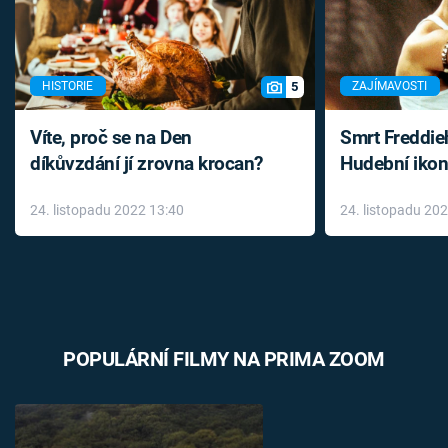
5
HISTORIE
ZAJÍMAVOSTI
Víte, proč se na Den
Smrt Freddie
díkůvzdání jí zrovna krocan?
Hudební ikon
až do konce 
24. listopadu 2022 13:40
24. listopadu 20
léky
POPULÁRNÍ FILMY NA PRIMA ZOOM