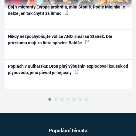
Boj s migranty Evropa prohrála, míní Stoniš. Podle Mlejnka je
nelze jen tak chytit za límec
Nikdy nezpochybňujte voliče ANO, smál se Staněk. Dle
průzkumu mají za lídra opozice Babiše
Poplach v Bulharsku: Dron plný výbušnin explodoval kousek od
plynovodu, jeho původ je nejasný
Populární témata