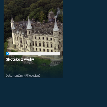
PŘEHRÁT
Skotsko z výšky
Dokumentární / Přírodopisný