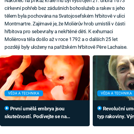
Nakonec na příkaz krále mu byl vystrojen 21. února 1673
církevní pohřeb bez zádušních bohoslužeb a rakev s jeho
tělem byla pochována na Svatojosefském hřbitově v ulici
Montmartre. Zajímavé je, že Molièrův hrob umístili v části
hřbitova pro sebevrahy a nekřtěné děti. K exhumaci
Molièrova těla došlo až v roce 1792 a o dalších 25 let
později byly uloženy na pařížském hřbitově Père Lachaise.
VĚDA A TECHNIKA
VĚDA A TECHNIKA
První umělá embrya jsou
Revoluční umělá čelist řeší krutý
skutečností. Podívejte se na
typ rakoviny. Vý
revoluci (nejen) v porodnictví
jednoduchá