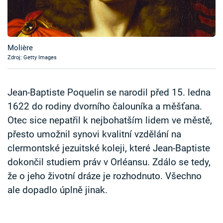
Časopis
Sledujte prima+
Molière
Zdroj: Getty Images
Přihlášení
Jean-Baptiste Poquelin se narodil před 15. ledna
Sledujte nás
1622 do rodiny dvorního čalouníka a měšťana.
Otec sice nepatřil k nejbohatším lidem ve městě,
přesto umožnil synovi kvalitní vzdělání na
clermontské jezuitské koleji, které Jean-Baptiste
dokončil studiem práv v Orléansu. Zdálo se tedy,
že o jeho životní dráze je rozhodnuto. Všechno
ale dopadlo úplně jinak.