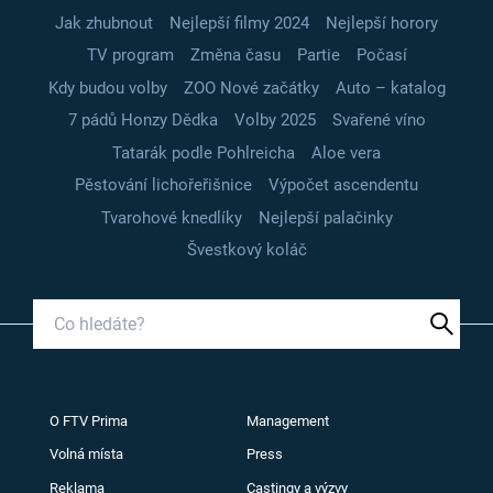
Jak zhubnout
Nejlepší filmy 2024
Nejlepší horory
TV program
Změna času
Partie
Počasí
Kdy budou volby
ZOO Nové začátky
Auto – katalog
7 pádů Honzy Dědka
Volby 2025
Svařené víno
Tatarák podle Pohlreicha
Aloe vera
Pěstování lichořeřišnice
Výpočet ascendentu
Tvarohové knedlíky
Nejlepší palačinky
Švestkový koláč
O FTV Prima
Management
Volná místa
Press
Reklama
Castingy a výzvy