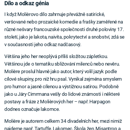
Dílo a odkaz génia
I když Molièrovo dílo zahrnuje převážně satirické,
veršované nebo prozaické komedie a frašky zaměřené na
různé nešvary francouzské společnosti druhé poloviny 17.
století, jako je lakota, naivita, pokrytectví a snobství, zdá se
v současnosti jeho odkaz nadčasový.
Většina jeho her neoplývá příliš složitou zápletkou.
Většinou jde o tematiku sbližování milenců nebo nevěru.
Molière proslul hlavně jako autor, který volil jazyk podle
cílové skupiny, pro niž hru psal. Vynikal zejména smyslem
pro humor a jasně cílenou a výstižnou satirou. Podobně
jako u Járy Cimrmana vešly do lidové známosti i některé
postavy a fráze z Molièrových her – např. Harpagon
dodnes označuje lakomce.
Molière je autorem celkem 34 divadelních her, mezi nimiž
najdeme např. Tartuffe, Lakomec, Škola žen, Misantrop a