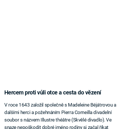
Hercem proti vůli otce a cesta do vězení
V roce 1643 založil společně s Madeleine Béjátrovou a
dalšími herci a požehnáním Pierra Corneilla divadelní
soubor s názvem Illustre théâtre (Skvělé divadlo). Ve
snaze nepoškodit dobré jméno rodiny si začal říkat