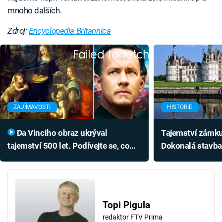
mnoho dalších.
Zdroj:
Encyclopedia Britannica
Failed to fetch
ZAJÍMAVOSTI
HISTORIE
Da Vinciho obraz ukrýval
Tajemství zámk
tajemství 500 let. Podívejte se, co
Dokonalá stavba
našly moderní technologie
Vinciho šifru
Topi Pigula
redaktor FTV Prima