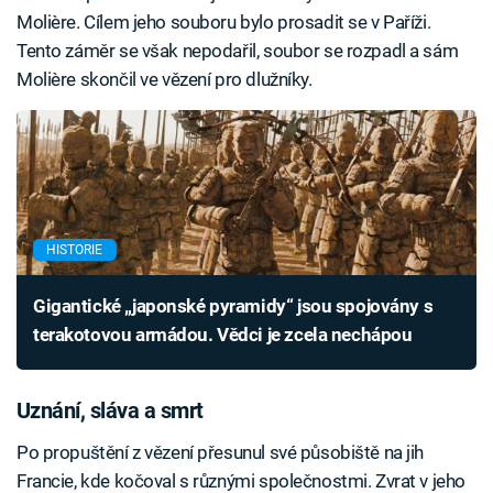
Molière. Cílem jeho souboru bylo prosadit se v Paříži.
Tento záměr se však nepodařil, soubor se rozpadl a sám
Molière skončil ve vězení pro dlužníky.
HISTORIE
Gigantické „japonské pyramidy“ jsou spojovány s
terakotovou armádou. Vědci je zcela nechápou
Uznání, sláva a smrt
Po propuštění z vězení přesunul své působiště na jih
Francie, kde kočoval s různými společnostmi. Zvrat v jeho