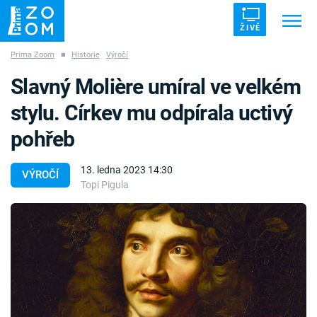
ŽIVĚ
Prima Zoom
■
Historie
Výročí
Trendy:
ZRÁDCI
UFO
DRUHÁ SVĚTOVÁ VÁLKA
Slavný Molière umíral ve velkém
ZÁHADY
VETŘELCI DÁVNOVĚKU
stylu. Církev mu odpírala uctivý
pohřeb
13. ledna 2023 14:30
VÝROČÍ
Topi Pigula
Témata
Témata
Pořady
TV Program