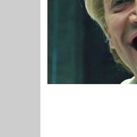
Lékařům se teď ale poprvé podař
repliku původní pacientovy čelist
kruté podobě zákeřné nemoci.