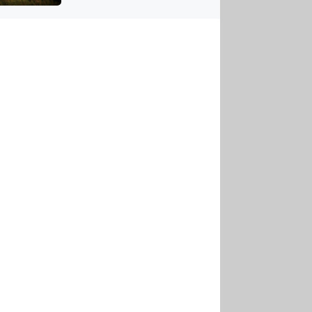
US
tornádem
RSUS
ZE A