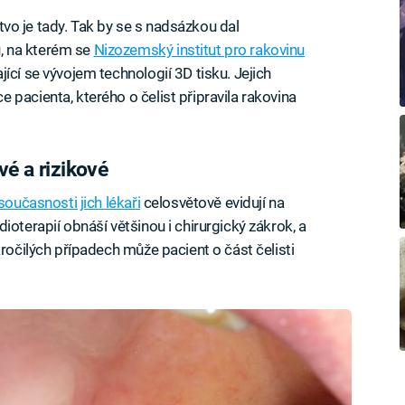
dstvo je tady. Tak by se s nadsázkou dal
, na kterém se
Nizozemský institut pro rakovinu
ící se vývojem technologií 3D tisku. Jejich
pacienta, kterého o čelist připravila rakovina
vé a rizikové
současnosti jich lékaři
celosvětově evidují na
oterapií obnáší většinou i chirurgický zákrok, a
kročilých případech může pacient o část čelisti