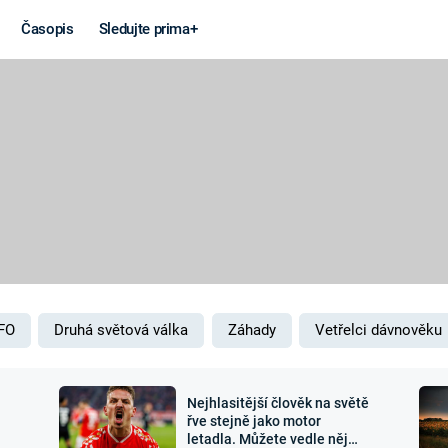
Časopis
Sledujte prima+
Věda a
Války
technika
STUDENÁ V
KORONAVIRUS
VÁLKA VE
VIETNAMU
VESMÍR
VÁLEČNÉ FI
MARS
SERIÁLY
FO
Druhá světová válka
Záhady
Vetřelci dávnověku
Nejhlasitější člověk na světě
Záhady a
Zajímav
řve stejně jako motor
letadla. Můžete vedle něj
konspirace