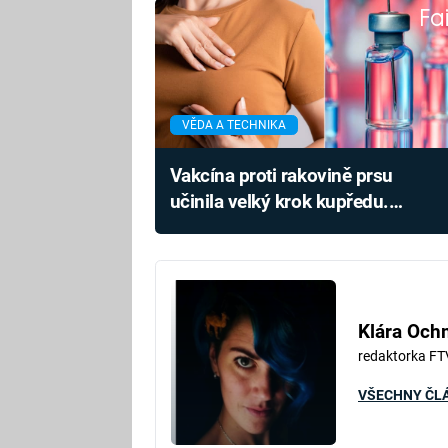
Fa
VĚDA A TECHNIKA
Vakcína proti rakovině prsu
učinila velký krok kupředu.
Kdy může být dostupná?
Klára Oc
redaktorka FT
VŠECHNY ČL