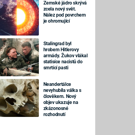
Zemské jádro skrývá
zcela nový svět.
Nález pod povrchem
je ohromující
Stalingrad byl
hrobem Hitlerovy
armády. Žukov vlákal
statisíce nacistů do
smrtící pasti
Neandertálce
nevyhubila válka s
člověkem. Nový
objev ukazuje na
zkázonosné
rozhodnutí