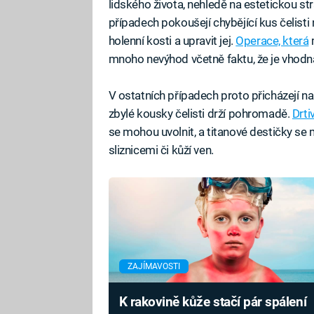
lidského života, nehledě na estetickou str
případech pokoušejí chybějící kus čelist
holenní kosti a upravit jej.
Operace, která
mnoho nevýhod včetně faktu, že je vhodná
V ostatních případech proto přicházejí n
zbylé kousky čelisti drží pohromadě.
Drti
se mohou uvolnit, a titanové destičky s
sliznicemi či kůží ven.
ZAJÍMAVOSTI
K rakovině kůže stačí pár spálení