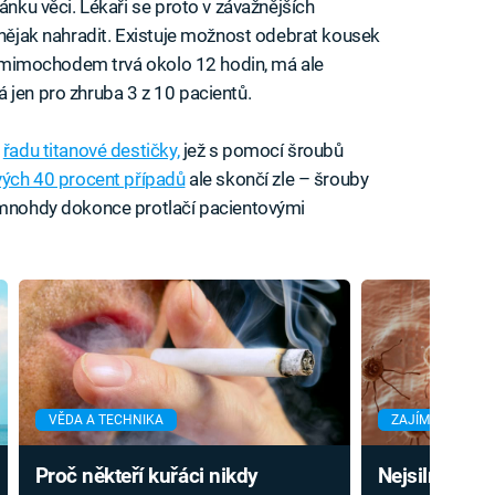
ánku věci. Lékaři se proto v závažnějších
i nějak nahradit. Existuje možnost odebrat kousek
mimochodem trvá okolo 12 hodin, má ale
 jen pro zhruba 3 z 10 pacientů.
a
řadu titanové destičky,
jež s pomocí šroubů
vých 40 procent případů
ale skončí zle – šrouby
e mnohdy dokonce protlačí pacientovými
VĚDA A TECHNIKA
ZAJÍMAVOSTI
Proč někteří kuřáci nikdy
Nejsilnější t