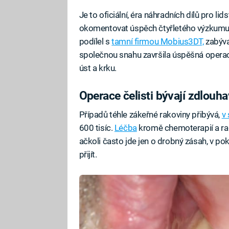
Je to oficiální, éra náhradních dílů pro li
okomentovat úspěch čtyřletého výzkumu
podílel s
tamní firmou Mobius3DT,
zabývaj
společnou snahu završila úspěšná operace 
úst a krku.
Operace čelisti bývají zdlouha
Případů téhle zákeřné rakoviny přibývá,
v 
600 tisíc.
Léčba
kromě chemoterapií a radi
ačkoli často jde jen o drobný zásah, v po
přijít.