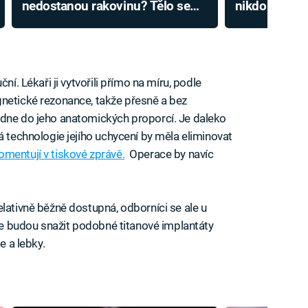
nedostanou rakovinu? Tělo se
nikdo nepřež
od určité chvíle dokáže bránit
děti
ní. Lékaři ji vytvořili přímo na míru, podle
gnetické rezonance, takže přesně a bez
adne do jeho anatomických proporcí. Je daleko
á technologie jejího uchycení by měla eliminovat
omentují v tiskové zprávě.
Operace by navíc
lativně běžně dostupná, odborníci se ale u
 se budou snažit podobné titanové implantáty
e a lebky.