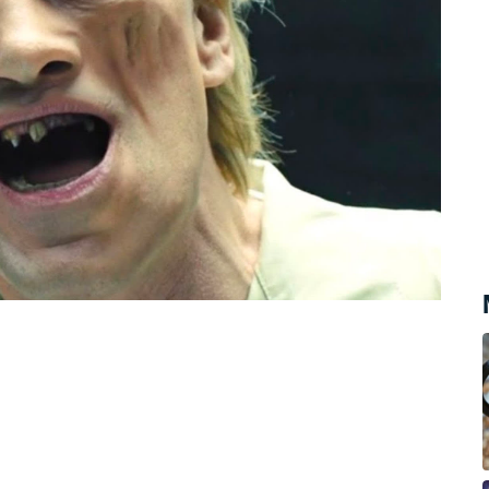
ilo voperovat dokonalou titanovou
i, což otevírá nové možnosti boje proti