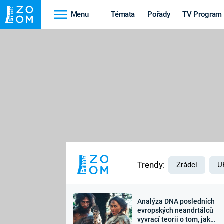
Menu
Témata
Pořady
TV Program
Cestování
Historie
HRADY A ZÁMKY
VIKINGOVÉ
HEDVÁBNÁ STEZKA
EPIDEMIE A
PANDEMIE
PŘÍRODA
STAROVĚKÝ EGYPT
Trendy:
Zrádci
U
Analýza DNA posledních
Druhá
Výročí
evropských neandrtálců
vyvrací teorii o tom, jak
světová válka