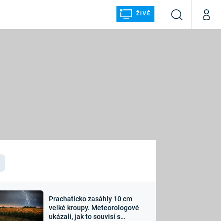
ŽIVĚ
Vyhledávání
Můj p
Prima+
ÁLKA
CNN Prima NEWS
Prima FRESH
Prima LIVING
LMY A
Prima Ženy
Prima LAJK
Prachaticko zasáhly 10 cm
osti
velké kroupy. Meteorologové
Sledujte nás
ukázali, jak to souvisí s