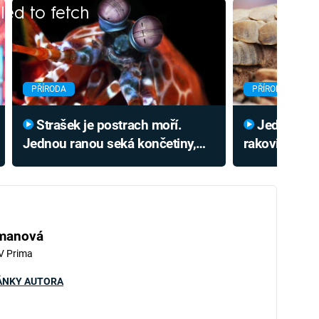
iled to fetch
PŘÍRODA
PŘÍRODA
Strašek je postrach moří.
Jedineční luskouni mají léčit
Jednou ranou seká končetiny,
rakovinu. Vz
omráčí rybu a vidí rakovinu
jejich prokle
hmanová
V Prima
ÁNKY AUTORA