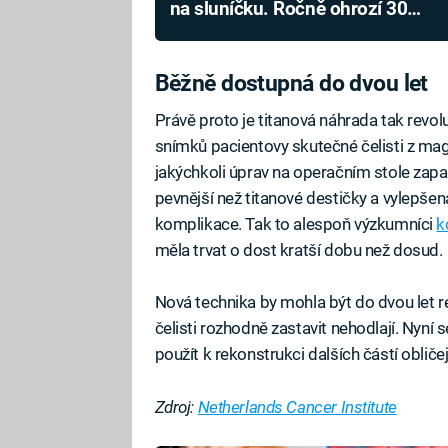
na sluníčku. Ročně ohrozí 30
000 Čechů
Běžně dostupná do dvou let
Právě proto je titanová náhrada tak revoluč
snímků pacientovy skutečné čelisti z ma
jakýchkoli úprav na operačním stole zap
pevnější než titanové destičky a vylepšen
komplikace. Tak to alespoň výzkumníci
k
měla trvat o dost kratší dobu než dosud.
Nová technika by mohla být do dvou let re
čelisti rozhodně zastavit nehodlají. Nyní
použít k rekonstrukci dalších částí obličej
Zdroj:
Netherlands Cancer Institute