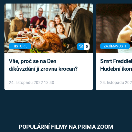
5
HISTORIE
ZAJÍMAVOSTI
Víte, proč se na Den
Smrt Freddie
díkůvzdání jí zrovna krocan?
Hudební ikon
až do konce 
24. listopadu 2022 13:40
24. listopadu 20
léky
POPULÁRNÍ FILMY NA PRIMA ZOOM