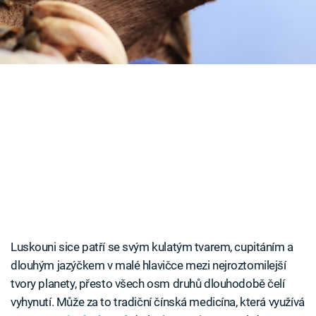
Časopis
Sledujte prima+
Přihlášení
Sledujte nás
Luskouni sice patří se svým kulatým tvarem, cupitáním a
dlouhým jazýčkem v malé hlavičce mezi nejroztomilejší
tvory planety, přesto všech osm druhů dlouhodobě čelí
vyhynutí. Může za to tradiční čínská medicína, která využívá