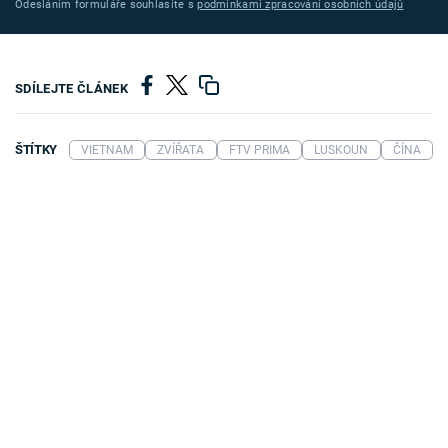
Odesláním formuláře souhlasíte s
podmínkami zpracování osobních údajů
SDÍLEJTE ČLÁNEK
ŠTÍTKY
VIETNAM
ZVÍŘATA
FTV PRIMA
LUSKOUN
ČÍNA