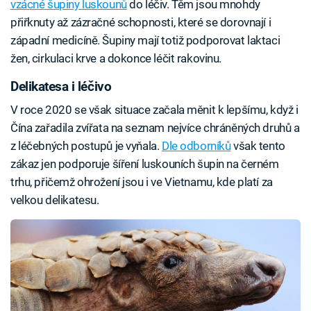
vzácné šupiny luskounů
do léčiv. Těm jsou mnohdy
přiřknuty až zázračné schopnosti, které se dorovnají i
západní medicíně. Šupiny mají totiž podporovat laktaci
žen, cirkulaci krve a dokonce léčit rakovinu.
Delikatesa i léčivo
V roce 2020 se však situace začala měnit k lepšímu, když i
Čína zařadila zvířata na seznam nejvíce chráněných druhů a
z léčebných postupů je vyňala.
Dle odborníků
však tento
zákaz jen podporuje šíření luskouních šupin na černém
trhu, přičemž ohrožení jsou i ve Vietnamu, kde platí za
velkou delikatesu.