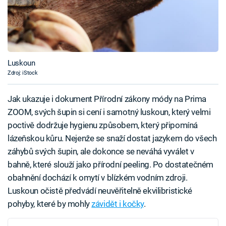
Luskoun
Zdroj: iStock
Jak ukazuje i dokument Přírodní zákony módy na Prima
ZOOM, svých šupin si cení i samotný luskoun, který velmi
poctivě dodržuje hygienu způsobem, který připomíná
lázeňskou kůru. Nejenže se snaží dostat jazykem do všech
záhybů svých šupin, ale dokonce se neváhá vyválet v
bahně, které slouží jako přírodní peeling. Po dostatečném
obahnění dochází k omytí v blízkém vodním zdroji.
Luskoun očistě předvádí neuvěřitelně ekvilibristické
pohyby, které by mohly
závidět i kočky
.