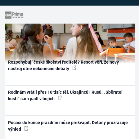
Rozpohybují české školství ředitelé? Resort věří, že nový
nástroj utne nekonečné debaty
Rodinám vrátil přes 10 tisíc těl, Ukrajinců i Rusů. „Sběratel
kostí“ sám padl v bojích
Počasí do konce prázdnin může překvapit. Detaily prozrazuje
výhled