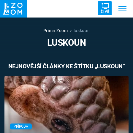
ŽIVĚ
Trendy:
ZRÁDCI
UFO
DRUHÁ SVĚTOVÁ VÁLKA
Prima Zoom
luskoun
LUSKOUN
ZÁHADY
VETŘELCI DÁVNOVĚKU
NEJNOVĚJŠÍ ČLÁNKY KE ŠTÍTKU „LUSKOUN“
Témata
Témata
Pořady
TV Program
PŘÍRODA