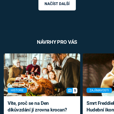
NAČÍST DALŠÍ
NÁVRHY PRO VÁS
5
HISTORIE
ZAJÍMAVOSTI
Víte, proč se na Den
Smrt Freddie
díkůvzdání jí zrovna krocan?
Hudební ikon