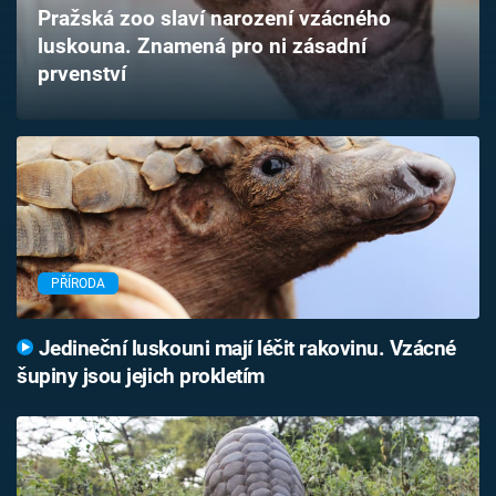
Pražská zoo slaví narození vzácného
Časopis
luskouna. Znamená pro ni zásadní
prvenství
Sledujte prima+
Přihlášení
Sledujte nás
PŘÍRODA
Jedineční luskouni mají léčit rakovinu. Vzácné
šupiny jsou jejich prokletím