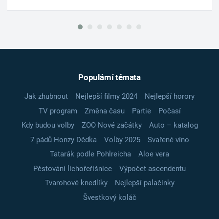
Populární témata
Jak zhubnout
Nejlepší filmy 2024
Nejlepší horory
TV program
Změna času
Partie
Počasí
Kdy budou volby
ZOO Nové začátky
Auto – katalog
7 pádů Honzy Dědka
Volby 2025
Svařené víno
Tatarák podle Pohlreicha
Aloe vera
Pěstování lichořeřišnice
Výpočet ascendentu
Tvarohové knedlíky
Nejlepší palačinky
Švestkový koláč