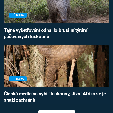
PŘÍRODA
Tajné vyšetřování odhalilo brutální týrání
pašovaných luskounů
PŘÍRODA
Čínská medicína vybíjí luskouny, Jižní Afrika se je
snaží zachránit