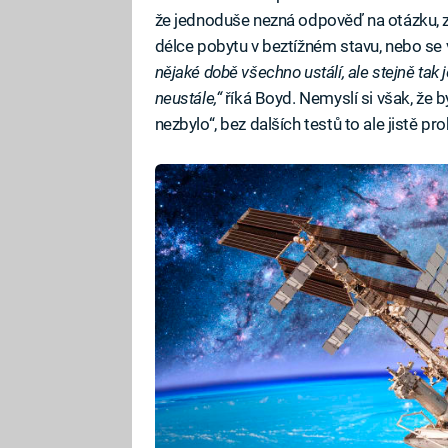
že jednoduše nezná odpověď na otázku, 
délce pobytu v beztížném stavu, nebo se
nějaké době všechno ustálí, ale stejně tak
neustále,“
říká Boyd. Nemyslí si však, že by
nezbylo“, bez dalších testů to ale jistě pr