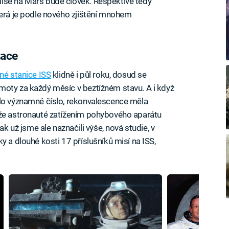
ise na Mars bude člověk. Respektive tedy
terá je podle nového zjištění mnohem
tace
né stanice ISS
klidně i půl roku, dosud se
moty za každý měsíc v beztížném stavu. A i když
ilo významné číslo, rekonvalescence měla
 že astronauté zatížením pohybového aparátu
ak už jsme ale naznačili výše, nová studie, v
y a dlouhé kosti 17 příslušníků misí na ISS,