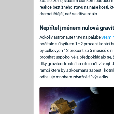
Zdá se, že nejslabším článkem budoucí m
reakce beztížného stavu na naše kosti, k
dramatičtější, než se dříve zdálo.
Nepřítel jménem nulová gravi
Ačkoliv astronauté tráví na palubě
vesmír
počítalo s úbytkem 1–2 procent kostní h
by celkových 12 procent za 6 měsíců čin
probíhat uspokojivě a předpokládalo se,
díky gravitaci kostní hmotu opět získají. J
rámci které byla zkoumána zápěstí, kotník
odhaluje mnohem závažnější výsledky.