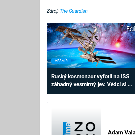
Zdroj:
The Guardian
Fa
VESMÍR
Ruský kosmonaut vyfotil na ISS
záhadný vesmírný jev. Vědci si s
ním lámou hlavu
Adam Val