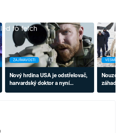
iled to fetch
ZAJÍMAVOSTI
VESMÍR
Nový hrdina USA je odstřelovač,
Nouzově přis
harvardský doktor a nyní
záhadně zmi
i kosmonaut. Co bude dělat na
Volynov přek
Měsíci?
záchranáře
a