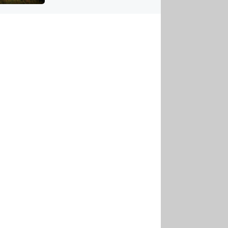
US
tornádem
RSUS
ZE A