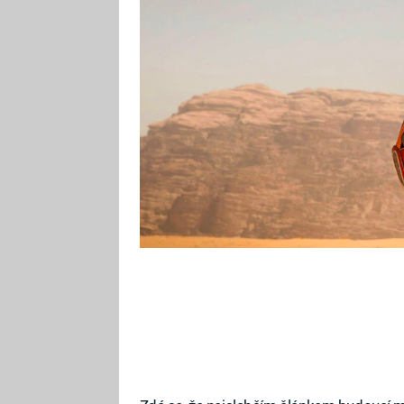
konstrukcích na Měsíci, odkud b
studie vědců z University of Ca
závažnějším problémem, který se