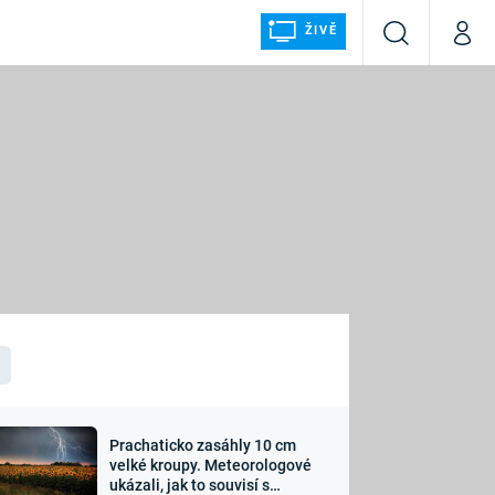
ŽIVĚ
Vyhledávání
Můj p
Prima+
ÁLKA
CNN Prima NEWS
Prima FRESH
Prima LIVING
LMY A
Prima Ženy
Prima LAJK
Prachaticko zasáhly 10 cm
osti
velké kroupy. Meteorologové
Sledujte nás
ukázali, jak to souvisí s