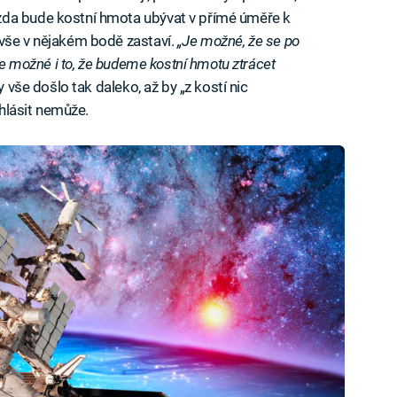
zda bude kostní hmota ubývat v přímé úměře k
 vše v nějakém bodě zastaví.
„Je možné, že se po
 je možné i to, že budeme kostní hmotu ztrácet
 vše došlo tak daleko, až by „z kostí nic
ohlásit nemůže.