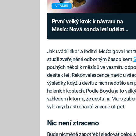
VESMÍR
První velký krok k návratu na
Měsíc: Nová sonda letí udělat
zásadní test
Jak uvádí lékař a ředitel McCaigova insti
studii zveřejněné odborným časopisem
S
pouhých několik měsíců ve vesmíru odpov
desítek let. Rekonvalescence navíc u vš
výsledky, když u devíti z nich nedošlo an
holeních kostech. Podle Boyda je to velk
vzhledem k tomu, že cesta na Mars zabere
vybraných astronautů značně utrpět.
Nic není ztraceno
Bude nicméně zapotřebí sledovat celou si