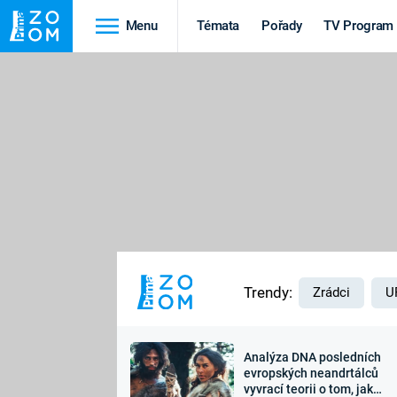
Menu
Témata
Pořady
TV Program
Cestování
Historie
HRADY A ZÁMKY
VIKINGOVÉ
HEDVÁBNÁ STEZKA
EPIDEMIE A
PANDEMIE
PŘÍRODA
STAROVĚKÝ EGYPT
Trendy:
Zrádci
U
Analýza DNA posledních
Druhá
Výročí
evropských neandrtálců
vyvrací teorii o tom, jak
světová válka