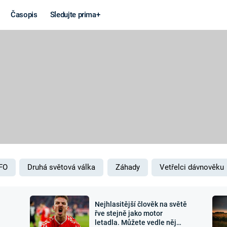
Časopis
Sledujte prima+
Věda a
Války
technika
STUDENÁ V
KORONAVIRUS
VÁLKA VE
VIETNAMU
VESMÍR
VÁLEČNÉ FI
MARS
SERIÁLY
FO
Druhá světová válka
Záhady
Vetřelci dávnověku
Nejhlasitější člověk na světě
Záhady a
Zajímav
řve stejně jako motor
letadla. Můžete vedle něj
konspirace