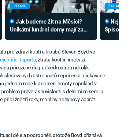
VESMÍR
ZÁHADY A KONS
Jak budeme žít na Měsíci?
Největší konspirace historie:
Unikátní lunární domy mají za
Spisovatel od
sebou úspěšný test
Měsíci a udě
podvodníky
tutu pro zdraví kostí a kloubů Steven Boyd ve
cientific Reports
, ztráta kostní hmoty za
ídá přirozené degradaci kostí za několik
ech sledovaných astronautů nepřinesla očekávané
i po jednom roce k doplnění hmoty například v
ý problém právě v souvislosti s delšími misemi a
 přibližně tři roky, mohl by pohybový aparát
tuaci déle a podrobněji, protože Boyd přiznává,