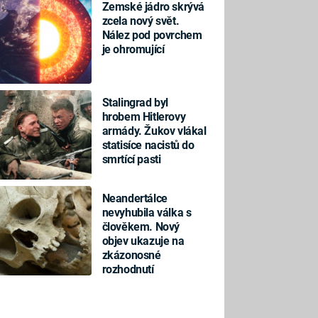
Zemské jádro skrývá
zcela nový svět.
Nález pod povrchem
je ohromující
Stalingrad byl
hrobem Hitlerovy
armády. Žukov vlákal
statisíce nacistů do
smrtící pasti
Neandertálce
nevyhubila válka s
člověkem. Nový
objev ukazuje na
zkázonosné
rozhodnutí