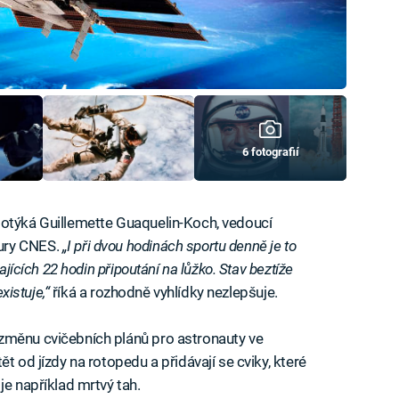
6 fotografií
dotýká Guillemette Guaquelin-Koch, vedoucí
ury CNES.
„I při dvou hodinách sportu denně je to
ajících 22 hodin připoutání na lůžko. Stav beztíže
xistuje,“
říká a rozhodně vyhlídky nezlepšuje.
změnu cvičebních plánů pro astronauty ve
t od jízdy na rotopedu a přidávají se cviky, které
je například mrtvý tah.