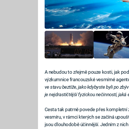
A nebudou to zřejmě pouze kosti, jak po
výzkumnice francouzské vesmírné agent
ve stavu beztíže, jako kdybyste byli po zbýv
je nejdrastičtější fyzickou nečinností, jaká e
Cesta tak patrně povede přes kompletní 
vesmíru, v rámci kterých se začíná upouště
jsou dlouhodobě účinnější. Jedním z nich 