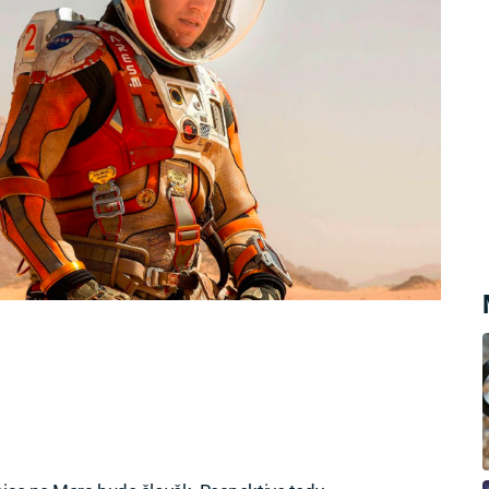
y mohla celá mise odstartovat. Nová
lgary ovšem přichází s mnohem
 paradoxně netýká technologií.