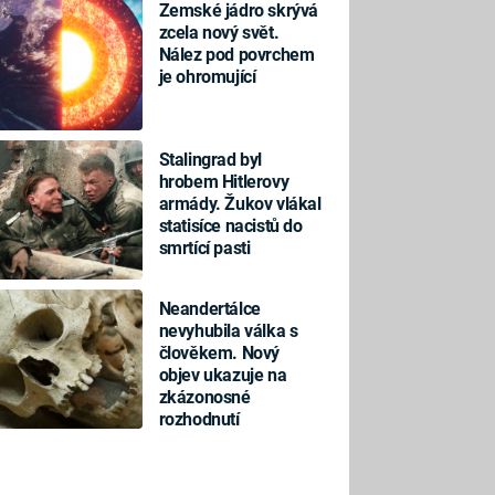
Zemské jádro skrývá
zcela nový svět.
Nález pod povrchem
je ohromující
Stalingrad byl
hrobem Hitlerovy
armády. Žukov vlákal
statisíce nacistů do
smrtící pasti
Neandertálce
nevyhubila válka s
člověkem. Nový
objev ukazuje na
zkázonosné
rozhodnutí