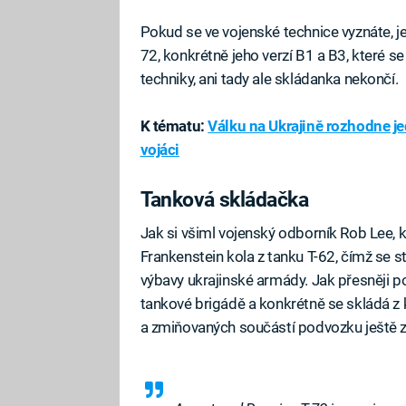
Pokud se ve vojenské technice vyznáte, je
72, konkrétně jeho verzí B1 a B3, které se 
techniky, ani tady ale skládanka nekončí.
K tématu:
Válku na Ukrajině rozhodne je
vojáci
Tanková skládačka
Jak si všiml vojenský odborník Rob Lee, 
Frankenstein kola z tanku T-62, čímž se
výbavy ukrajinské armády. Jak přesněji po
tankové brigádě a konkrétně se skládá z 
a zmiňovaných součástí podvozku ještě za