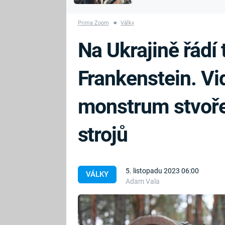
MARIE TEREZIE
vyhynuli
ADOLF HITLER
NAPOLEON
Prima Zoom
■
Války
BONAPARTE
ATENTÁT NA
Na Ukrajině řádí
REINHARDA
BRITSKÁ
HEYDRICHA
KRÁLOVSKÁ
Frankenstein. Vi
RODINA
PRVNÍ SVĚTOVÁ
VÁLKA
monstrum stvoře
strojů
5. listopadu 2023 06:00
VÁLKY
Adam Vala