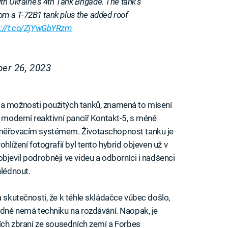
th Ukraine's 4th Tank Brigade. The tank's
from a T-72B1 tank plus the added roof
s://t.co/ZjYwGbYRzm
er 26, 2023
 a možnosti použitých tanků, znamená to mísení
e moderní reaktivní pancíř Kontakt-5, s méně
zaměřovacím systémem. Životaschopnost tanku je
ohlížení fotografií byl tento hybrid objeven už v
bjevil podrobněji ve videu a odborníci i nadšenci
hlédnout.
a skutečnosti, že k téhle skládačce vůbec došlo,
hodně nemá techniku na rozdávání. Naopak, je
ších zbraní ze sousedních zemí a Forbes