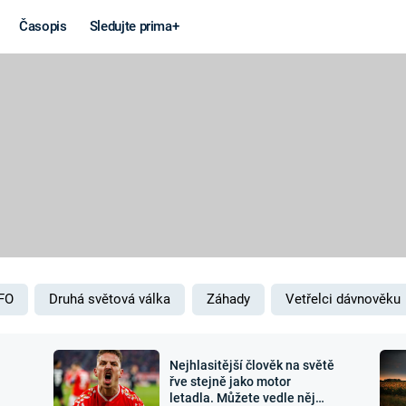
Časopis
Sledujte prima+
Věda a
Války
technika
STUDENÁ V
KORONAVIRUS
VÁLKA VE
VIETNAMU
VESMÍR
VÁLEČNÉ FI
MARS
SERIÁLY
FO
Druhá světová válka
Záhady
Vetřelci dávnověku
Nejhlasitější člověk na světě
Záhady a
Zajímav
řve stejně jako motor
letadla. Můžete vedle něj
konspirace