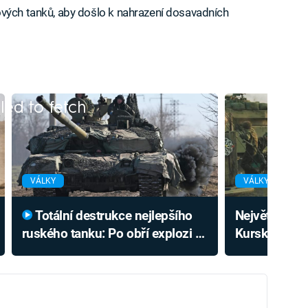
ových tanků, aby došlo k nahrazení dosavadních
iled to fetch
VÁLKY
VÁLKY
Totální destrukce nejlepšího
Největší tank
ruského tanku: Po obří explozi z
Kursku málem
něj zbyly jen ohořelé trosky
Podlým útoč
vítězství jen