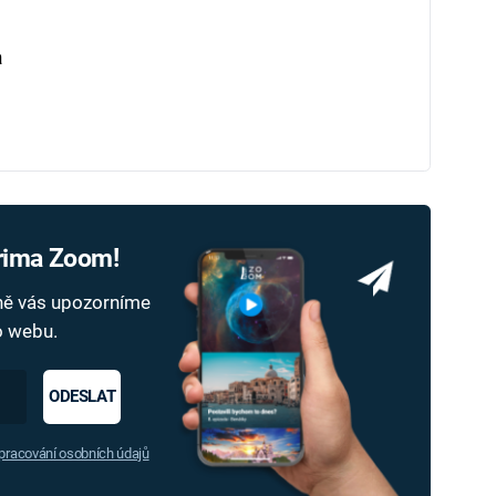
a
Prima Zoom!
dně vás upozorníme
ho webu.
ODESLAT
racování osobních údajů