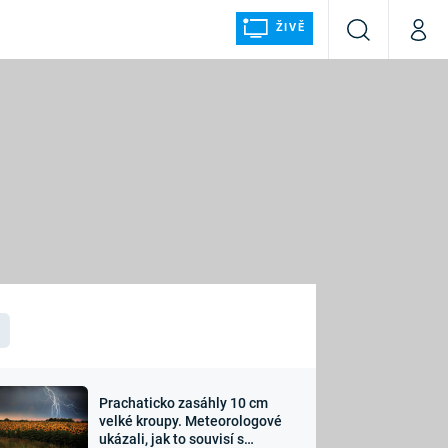
ŽIVĚ
Vyhledávání
Můj p
Prima+
ÁLKA
CNN Prima NEWS
Prima FRESH
Prima LIVING
LMY A
Prima Ženy
Prima LAJK
Prachaticko zasáhly 10 cm
osti
velké kroupy. Meteorologové
Sledujte nás
ukázali, jak to souvisí s