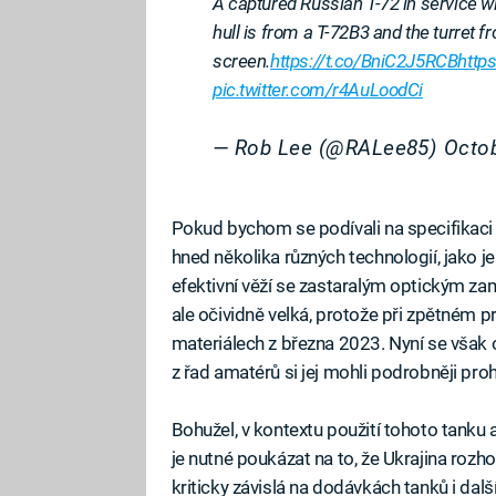
A captured Russian T-72 in service wi
hull is from a T-72B3 and the turret 
screen.
https://t.co/BniC2J5RCB
http
pic.twitter.com/r4AuLoodCi
— Rob Lee (@RALee85)
Octob
Pokud bychom se podívali na specifikaci
hned několika různých technologií, jako j
efektivní věží se zastaralým optickým 
ale očividně velká, protože při zpětném pr
materiálech z března 2023. Nyní se však o
z řad amatérů si jej mohli podrobněji pro
Bohužel, v kontextu použití tohoto tanku 
je nutné poukázat na to, že Ukrajina roz
kriticky závislá na dodávkách tanků i dal