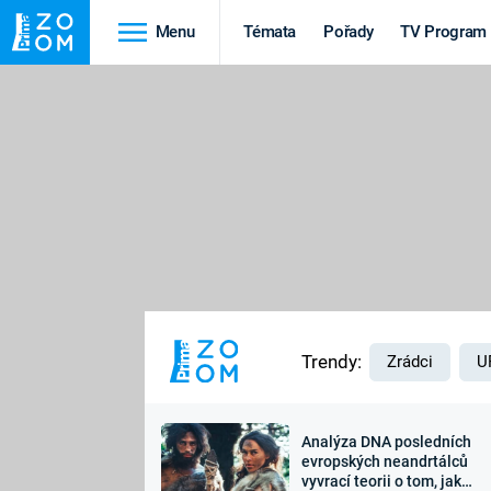
Menu
Témata
Pořady
TV Program
Cestování
Historie
HRADY A ZÁMKY
VIKINGOVÉ
HEDVÁBNÁ STEZKA
EPIDEMIE A
PANDEMIE
PŘÍRODA
STAROVĚKÝ EGYPT
Trendy:
Zrádci
U
Analýza DNA posledních
Druhá
Výročí
evropských neandrtálců
vyvrací teorii o tom, jak
světová válka