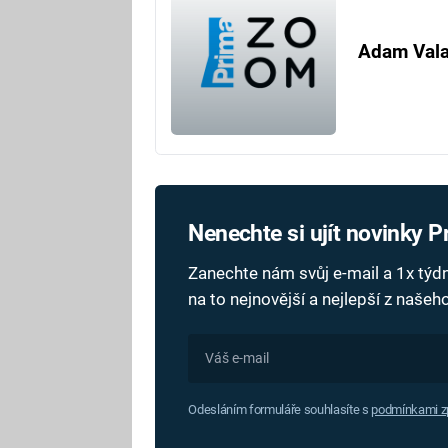
Adam Val
Nenechte si ujít novinky 
Zanechte nám svůj e-mail a 1x tý
na to nejnovější a nejlepší z naše
Odesláním formuláře souhlasíte s
podmínkami zp