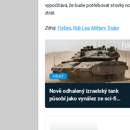
vypočítává, že bude potřebovat stovky n
ztrát.
Zdroj:
Forbes
,
Rob Lee
,
Military Today
Fa
VÁLKY
Nově odhalený izraelský tank
působí jako vynález ze sci-fi
filmu. Podívejte se, co všechno
umí