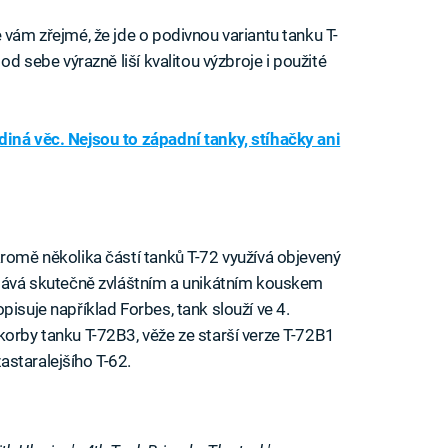
 vám zřejmé, že jde o podivnou variantu tanku T-
od sebe výrazně liší kvalitou výzbroje i použité
diná věc. Nejsou to západní tanky, stíhačky ani
kromě několika částí tanků T-72 využívá objevený
 stává skutečně zvláštním a unikátním kouskem
pisuje například Forbes, tank slouží ve 4.
korby tanku T-72B3, věže ze starší verze T-72B1
staralejšího T-62.