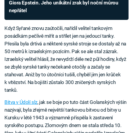
Giora Epstein. Jeho unikátní zrak byl noční můrou
nepřátel
Když Syřané znovu zaútočili, nařídil velitel tankovým
posádkám pečlivě mířit a střílet jen na jedoucí tanky.
Přesila byla drtivá a některé syrské stroje se dostaly až na
50 metrů k izraelským pozicím. Pak se ale stal zázrak.
Izraelský velitel hlásil, že nevydrží déle než půl hodiny, když
se zbylé syrské tanky nečekaně otočily a začaly se
stahovat. Aniž by to útočníci tušili, chyběl jim jen krůček
k vítězství. Na bojišti zůstalo 300 zničených syrských
tanků.
Bitva v Údolí slz
, jak se boje po tuto část Golanských výšin
nazývají, byla zřejmě největší tankovou bitvou od bitvy u
Kursku v létě 1943 a významně přispěla k zastavení
syrského postupu. Zlomovým dnem se stala středa 10.
října, kdy v jižní části Golanských výšin podařilo Izraelcům