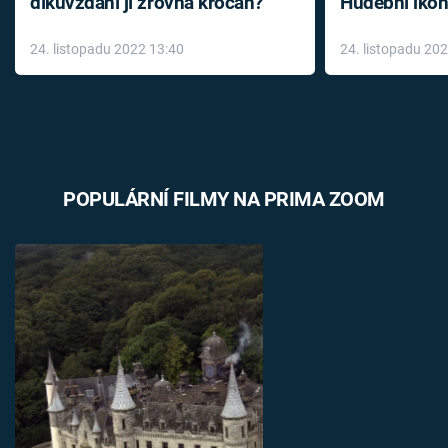
díkůvzdání jí zrovna krocan?
Hudební ikon
až do konce 
24. listopadu 2022 13:40
24. listopadu 20
léky
POPULÁRNÍ FILMY NA PRIMA ZOOM