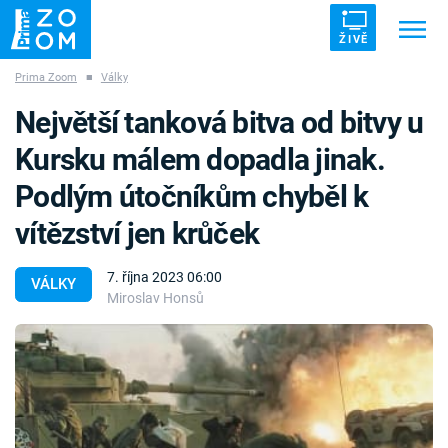
ŽIVĚ
Prima Zoom
■
Války
Trendy:
ZRÁDCI
UFO
DRUHÁ SVĚTOVÁ VÁLKA
Největší tanková bitva od bitvy u
ZÁHADY
VETŘELCI DÁVNOVĚKU
Kursku málem dopadla jinak.
Podlým útočníkům chyběl k
vítězství jen krůček
Témata
7. října 2023 06:00
VÁLKY
Miroslav Honsů
Témata
Pořady
TV Program