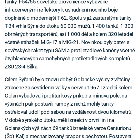
tanky T-54/55 sovětské provenience vybavené
infračervenými reflektory k usnadnění nočního boje
doplněné o modernější T-62. Spolu s již zastaralými tanky
T-34 vrhla Sýrie do útoku 60 000 mužů, 1 400 tanků, 1 300
obrněných transportérů, asi 1 000 děl a kolem 320 letadel
včetně stíhaček MiG-17 a MiG-21. Novinkou byly baterie
sovětských raket typu SAM a protiletadlové kanóny včetně
čtyřhlavňových samohybných protiletadlových kompletů
ZSU 23-4 Šilka.
Cílem Syřanů bylo znovu dobýt Golanské výšiny z většiny
ztracené za šestidenní války v červnu 1967. Izraelci kolem
Golan vybudovali protitankový příkop a minová pole, na
výšinách pak postavili rampy, z nichž mohly tanky
ostřelovat údolí pod sebou na vzdálenost dvou kilometrů.
V době syrského útoku měli Izraelci v první linii na
Golanských výšinách 69 tanků izraelské verze Centurionu
(Šo’t Kal) a mechanizovaný prapor s pěchotou. Postavení