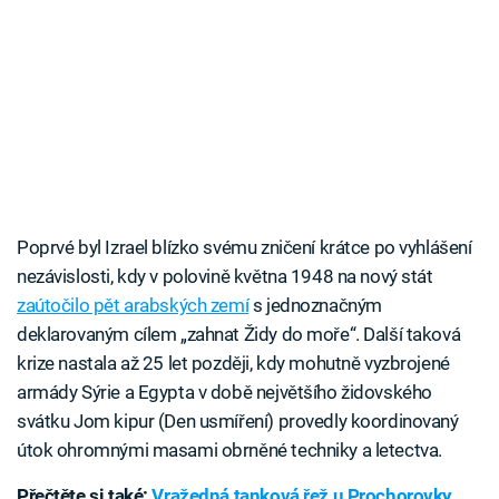
Poprvé byl Izrael blízko svému zničení krátce po vyhlášení
nezávislosti, kdy v polovině května 1948 na nový stát
zaútočilo pět arabských zemí
s jednoznačným
deklarovaným cílem „zahnat Židy do moře“. Další taková
krize nastala až 25 let později, kdy mohutně vyzbrojené
armády Sýrie a Egypta v době největšího židovského
svátku Jom kipur (Den usmíření) provedly koordinovaný
útok ohromnými masami obrněné techniky a letectva.
Přečtěte si také:
Vražedná tanková řež u Prochorovky