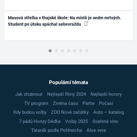
Masová střelba v thajské škole: Na místě je sedm mrtvých.
Student po útoku spáchal sebevraždu
Populární témata
Jak zhubnout
Nejlepší filmy 2024
Nejlepší horory
TV program
Změna času
Partie
Počasí
Kdy budou volby
ZOO Nové začátky
Auto – katalog
7 pádů Honzy Dědka
Volby 2025
Svařené víno
Tatarák podle Pohlreicha
Aloe vera