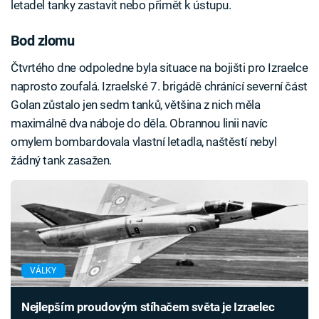
letadel tanky zastavit nebo přimět k ústupu.
Bod zlomu
Čtvrtého dne odpoledne byla situace na bojišti pro Izraelce
naprosto zoufalá. Izraelské 7. brigádě chránící severní část
Golan zůstalo jen sedm tanků, většina z nich měla
maximálně dva náboje do děla. Obrannou linii navíc
omylem bombardovala vlastní letadla, naštěstí nebyl
žádný tank zasažen.
VÁLKY
Nejlepším proudovým stíhačem světa je Izraelec