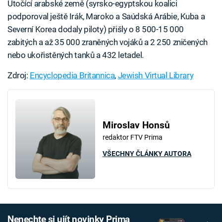
Útočící arabské země (syrsko-egyptskou koalici
podporoval ještě Irák, Maroko a Saúdská Arábie, Kuba a
Severní Korea dodaly piloty) přišly o 8 500-15 000
zabitých a až 35 000 zraněných vojáků a 2 250 zničených
nebo ukořistěných tanků a 432 letadel.
Zdroj:
Encyclopedia Britannica
,
Jewish Virtual Library
Miroslav Honsů
redaktor FTV Prima
VŠECHNY ČLÁNKY AUTORA
Nenechte si ujít novinky Prima