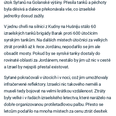
útok Syřanů na Golanské výšiny. Přesila tanků a pěchoty
byla děsivá a dalece překonávala vše, co izraelské
jednotky dosud zažily.
V jednu chvíli na silnici z Kudny na Hušníju stálo 60
izraelských tanků brigády Barak proti 600 útočícím
syrským tankům. Na dalších místech útočníci za velkých
ztrát pronikli až k řece Jordánu, nepodařilo se jim ale
obsadit mosty. Pokud by se syrské tanky dostaly do
rovinaté oblasti za Jordánem, nestálo by jim už nic v cestě
a Izrael by nejspíš přestal existovat.
Syřané pokračovali v útocích i v noci, což jim umožňovaly
infračervené reflektory. Izraelci nic takového neměli a
museli tedy bojovat na velmi krátkou vzdálenost. Ztráty
byly velké i v řadách izraelského letectva, které naráželo na
dobře organizovanou protiletadlovou palbu. Přesto se
letcům podařilo na mnoha místech za cenu ztrát desítek