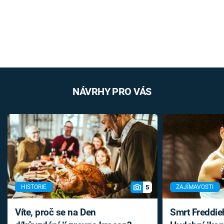
NÁVRHY PRO VÁS
5
HISTORIE
ZAJÍMAVOSTI
Víte, proč se na Den
Smrt Freddie