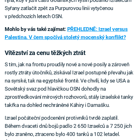
Syřany zatlačit zpět za Purpurovou linii vytyčenou
v předchozích letech OSN.
Mohlo by vás také zajímat:
PŘEHLEDNĚ: Izrael versus
Palestina. V čem spočívá stoletý mocenský konflikt?
Vítězství za cenu těžkých ztrát
S tím, jak na frontu proudily nové a nové posily a zároveň
rostly ztráty útočníků, získával Izrael postupně převahu jak
na syrské, tak na egyptské frontě. Ve chvíli, kdy se USA a
Sovětský svaz pod hlavičkou OSN dohodly na
zprostředkování mírových rozhovorů, stály izraelské tanky
takřka na dohled nechráněné Káhiry i Damašku.
Izrael počáteční podcenění protivníků tvrdě zaplatil.
Během dvaceti dnů bojů padlo 2 650 Izraelců a 7 250 jich
bylo zraněno, ztraceno bylo 400 tanků a 102 letadel.