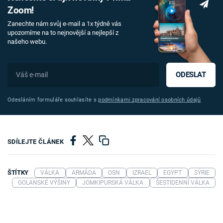
Zoom!
Zanechte nám svůj e-mail a 1x týdně vás
upozorníme na to nejnovější a nejlepší z
našeho webu.
ODESLAT
Odesláním formuláře souhlasíte s
podmínkami zpracování osobních údajů
SDÍLEJTE ČLÁNEK
ŠTÍTKY
VÁLKA
ARMÁDA
OSN
IZRAEL
EGYPT
SÝRIE
GOLANSKÉ VÝŠINY
JOMKIPURSKÁ VÁLKA
ŠESTIDENNÍ VÁLKA