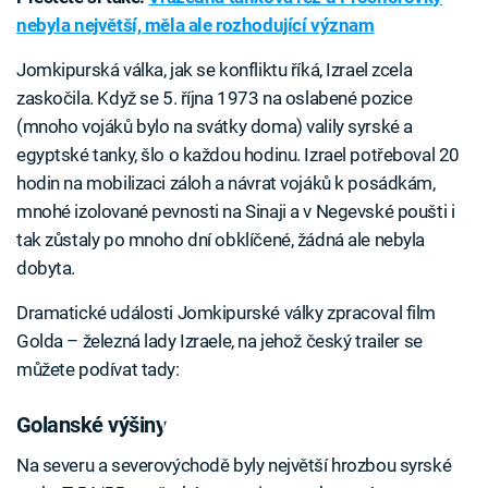
nebyla největší, měla ale rozhodující význam
Jomkipurská válka, jak se konfliktu říká, Izrael zcela
zaskočila. Když se 5. října 1973 na oslabené pozice
(mnoho vojáků bylo na svátky doma) valily syrské a
egyptské tanky, šlo o každou hodinu. Izrael potřeboval 20
hodin na mobilizaci záloh a návrat vojáků k posádkám,
mnohé izolované pevnosti na Sinaji a v Negevské poušti i
tak zůstaly po mnoho dní obklíčené, žádná ale nebyla
dobyta.
Dramatické události Jomkipurské války zpracoval film
Golda – železná lady Izraele, na jehož český trailer se
můžete podívat tady:
Failed to fetch
Golanské výšiny
Na severu a severovýchodě byly největší hrozbou syrské