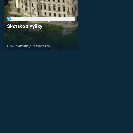
PŘEHRÁT
Skotsko z výšky
Dokumentární / Přírodopisný