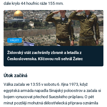
dále krylo 44 houfnic ráže 155 mm.
VÁLKY
Židovský stát zachránily zbraně a letadla z
Československa. Klíčovou roli sehrál Žatec
Útok začíná
Válka začala ve 13:55 v sobotu 6. října 1973, když
egyptská armáda napadla Sinajský poloostrov a začala si
bojem vynucovat přechod Suezského průplavu. O pět
minut později mohutná dělostřelecká příprava oznámila