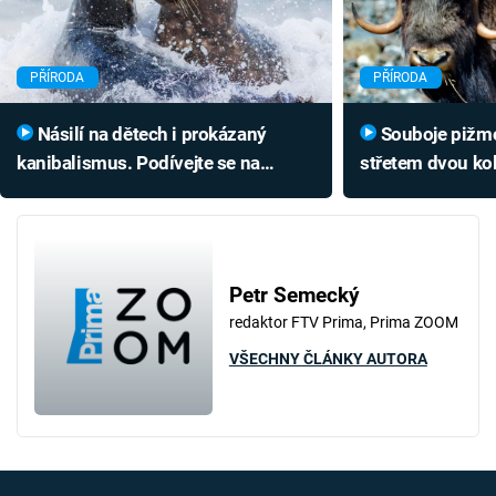
PŘÍRODA
PŘÍRODA
Násilí na dětech i prokázaný
Souboje pižmoňů jsou hlučným
kanibalismus. Podívejte se na
střetem dvou kol
agresivní tuleně
masivně vybíjel
Petr Semecký
redaktor FTV Prima, Prima ZOOM
VŠECHNY ČLÁNKY AUTORA