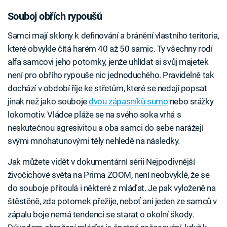
Souboj obřích rypoušů
Samci mají sklony k definování a bránění vlastního teritoria,
které obvykle čítá harém 40 až 50 samic. Ty všechny rodí
alfa samcovi jeho potomky, jenže uhlídat si svůj majetek
není pro obřího rypouše nic jednoduchého. Pravidelně tak
dochází v období říje ke střetům, které se nedají popsat
jinak než jako souboje
dvou zápasníků sumo
nebo srážky
lokomotiv. Vládce pláže se na svého soka vrhá s
neskutečnou agresivitou a oba samci do sebe narážejí
svými mnohatunovými těly nehledě na následky.
Jak můžete vidět v dokumentární sérii Nejpodivnější
živočichové světa na Prima ZOOM, není neobvyklé, že se
do souboje přitoulá i některé z mláďat. Je pak vyloženě na
štěstěně, zda potomek přežije, neboť ani jeden ze samců v
zápalu boje nemá tendenci se starat o okolní škody.