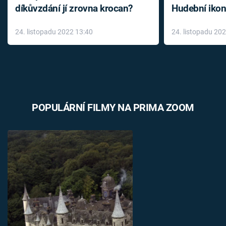
díkůvzdání jí zrovna krocan?
Hudební ikon
až do konce 
24. listopadu 2022 13:40
24. listopadu 20
léky
POPULÁRNÍ FILMY NA PRIMA ZOOM