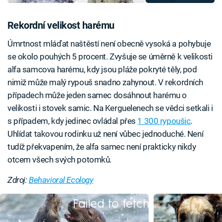
Rekordní velikost harému
Úmrtnost mláďat naštěstí není obecně vysoká a pohybuje
se okolo pouhých 5 procent. Zvyšuje se úměrně k velikosti
alfa samcova harému, kdy jsou pláže pokryté těly, pod
nimiž může malý rypouš snadno zahynout. V rekordních
případech může jeden samec dosáhnout harému o
velikosti i stovek samic. Na Kerguelenech se vědci setkali i
s případem, kdy jedinec ovládal přes
1 300 rypoušic
.
Uhlídat takovou rodinku už není vůbec jednoduché. Není
tudíž překvapením, že alfa samec není prakticky nikdy
otcem všech svých potomků.
Zdroj:
Behavioral Ecology
Failed to fetch