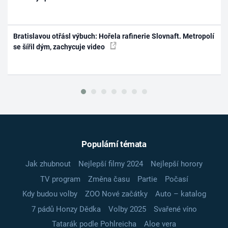
Bratislavou otřásl výbuch: Hořela rafinerie Slovnaft. Metropolí
se šířil dým, zachycuje video
Populární témata
Jak zhubnout
Nejlepší filmy 2024
Nejlepší horory
TV program
Změna času
Partie
Počasí
Kdy budou volby
ZOO Nové začátky
Auto – katalog
7 pádů Honzy Dědka
Volby 2025
Svařené víno
Tatarák podle Pohlreicha
Aloe vera