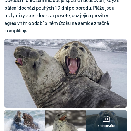
Důvodem ohrožení mláďat je špatné načasování, když k
páření dochází pouhých 19 dní po porodu. Pláže jsou
malými rypouši doslova poseté, což jejich přežití v
agresivním období plném útoků na samice značně
komplikuje.
4 fotografie