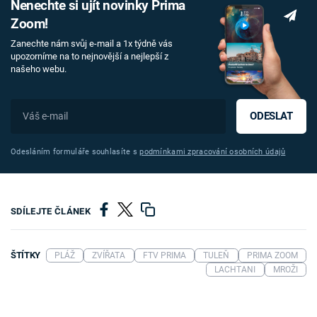
Nenechte si ujít novinky Prima
Zoom!
Zanechte nám svůj e-mail a 1x týdně vás
upozorníme na to nejnovější a nejlepší z
našeho webu.
ODESLAT
Odesláním formuláře souhlasíte s
podmínkami zpracování osobních údajů
SDÍLEJTE ČLÁNEK
ŠTÍTKY
PLÁŽ
ZVÍŘATA
FTV PRIMA
TULEŇ
PRIMA ZOOM
LACHTANI
MROŽI