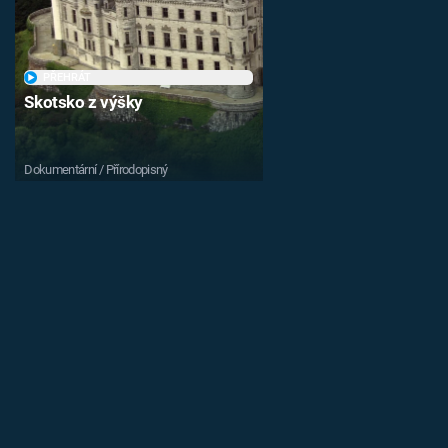
PŘEHRÁT
Skotsko z výšky
Dokumentární / Přírodopisný