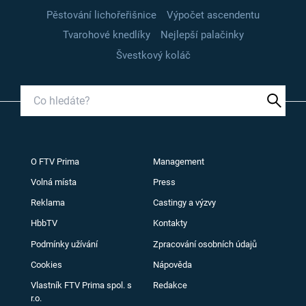
Pěstování lichořeřišnice
Výpočet ascendentu
Tvarohové knedlíky
Nejlepší palačinky
Švestkový koláč
O FTV Prima
Management
Volná místa
Press
Reklama
Castingy a výzvy
HbbTV
Kontakty
Podmínky užívání
Zpracování osobních údajů
Cookies
Nápověda
Vlastník FTV Prima spol. s
Redakce
r.o.