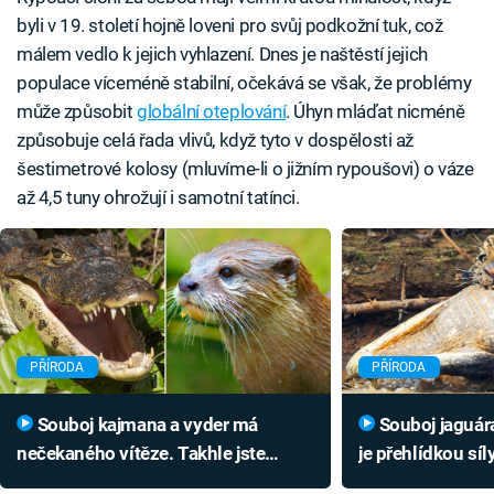
byli v 19. století hojně loveni pro svůj podkožní tuk, což
málem vedlo k jejich vyhlazení. Dnes je naštěstí jejich
populace víceméně stabilní, očekává se však, že problémy
může způsobit
globální oteplování
. Úhyn mláďat nicméně
způsobuje celá řada vlivů, když tyto v dospělosti až
šestimetrové kolosy (mluvíme-li o jižním rypoušovi) o váze
až 4,5 tuny ohrožují i samotní tatínci.
PŘÍRODA
PŘÍRODA
Souboj kajmana a vyder má
Souboj jaguára s kajmanem
nečekaného vítěze. Takhle jste
je přehlídkou síl
vydrýska ještě neviděli
čelist má jen jed