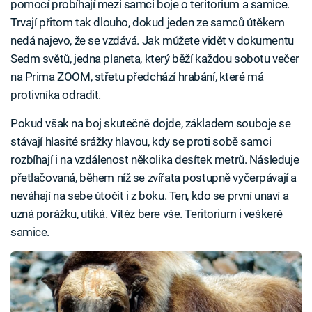
pomocí probíhají mezi samci boje o teritorium a samice.
Trvají přitom tak dlouho, dokud jeden ze samců útěkem
nedá najevo, že se vzdává. Jak můžete vidět v dokumentu
Sedm světů, jedna planeta, který běží každou sobotu večer
na Prima ZOOM, střetu předchází hrabání, které má
protivníka odradit.
Pokud však na boj skutečně dojde, základem souboje se
stávají hlasité srážky hlavou, kdy se proti sobě samci
rozbíhají i na vzdálenost několika desítek metrů. Následuje
přetlačovaná, během níž se zvířata postupně vyčerpávají a
neváhají na sebe útočit i z boku. Ten, kdo se první unaví a
uzná porážku, utíká. Vítěz bere vše. Teritorium i veškeré
samice.