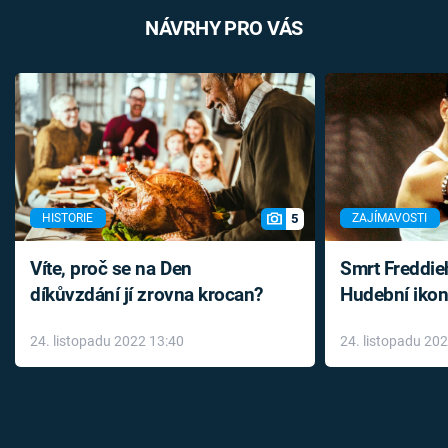
NÁVRHY PRO VÁS
5
HISTORIE
ZAJÍMAVOSTI
Víte, proč se na Den
Smrt Freddie
díkůvzdání jí zrovna krocan?
Hudební ikon
až do konce 
24. listopadu 2022 13:40
24. listopadu 20
léky