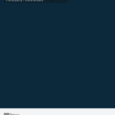
Přírodopisný / Dokumentární