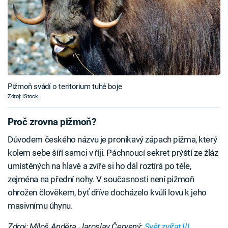
Pižmoň svádí o teritorium tuhé boje
Zdroj: iStock
Proč zrovna pižmoň?
Důvodem českého názvu je pronikavý zápach pižma, který
kolem sebe šíří samci v říji. Páchnoucí sekret prýští ze žláz
umístěných na hlavě a zvíře si ho dál roztírá po těle,
zejména na přední nohy. V současnosti není pižmoň
ohrožen člověkem, byť dříve docházelo kvůli lovu k jeho
masivnímu úhynu.
Zdroj: Miloš Anděra, Jaroslav Červený:
Svět zvířat III.