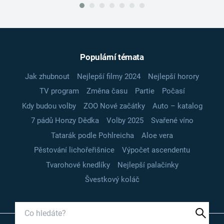
Populární témata
Jak zhubnout
Nejlepší filmy 2024
Nejlepší horory
TV program
Změna času
Partie
Počasí
Kdy budou volby
ZOO Nové začátky
Auto – katalog
7 pádů Honzy Dědka
Volby 2025
Svařené víno
Tatarák podle Pohlreicha
Aloe vera
Pěstování lichořeřišnice
Výpočet ascendentu
Tvarohové knedlíky
Nejlepší palačinky
Švestkový koláč