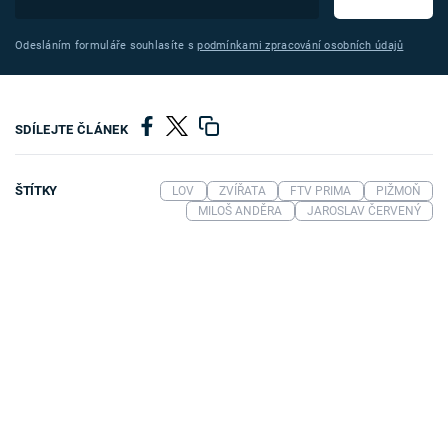
Odesláním formuláře souhlasíte s
podmínkami zpracování osobních údajů
SDÍLEJTE ČLÁNEK
ŠTÍTKY
LOV
ZVÍŘATA
FTV PRIMA
PIŽMOŇ
MILOŠ ANDĚRA
JAROSLAV ČERVENÝ