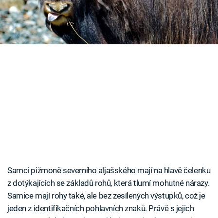
Časopis
Sledujte prima+
Přihlášení
Sledujte nás
Samci pižmoně severního aljašského mají na hlavě čelenku
z dotýkajících se základů rohů, která tlumí mohutné nárazy.
Samice mají rohy také, ale bez zesílených výstupků, což je
jeden z identifikačních pohlavních znaků. Právě s jejich