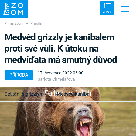
ŽIVĚ
Prima Zoom
■
Příroda
Trendy:
ZRÁDCI
UFO
DRUHÁ SVĚTOVÁ VÁLKA
Medvěd grizzly je kanibalem
ZÁHADY
VETŘELCI DÁVNOVĚKU
proti své vůli. K útoku na
medvíďata má smutný důvod
17. července 2022 06:00
PŘÍRODA
Šarlota Chmelařová
Témata
Failed to fetch
Setkání s grizzlym (1) – Medvěd kanibal
Témata
Pořady
Medvěd grizzly je od přírody samotářský tvor a
pokud má problémy najít delší dobu potravu, je
TV Program
schopný zaútočit i na vlastní druh. Nejčastěji si