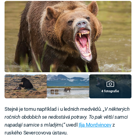
4 fotografie
Stejně je tomu například i u ledních medvědů.
„V některých
ročních obdobích se nedostává potravy. To pak větší samci
napadají samice s mladými,“
uvedl
Ilja Mordvincev
z
ruského Severcovova ústavu.