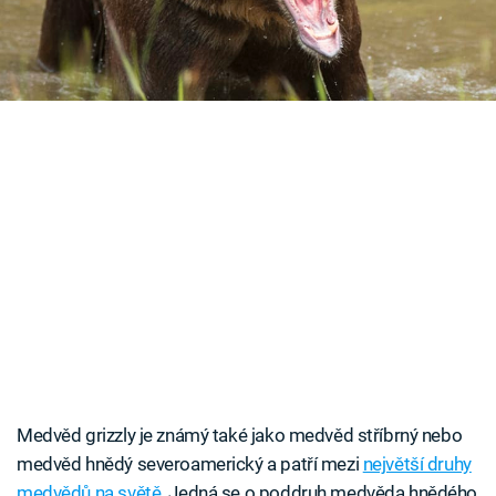
vybírá snadnou kořist v podobě mláďat.
Časopis
Sledujte prima+
Přihlášení
Sledujte nás
Medvěd grizzly je známý také jako medvěd stříbrný nebo
medvěd hnědý severoamerický a patří mezi
největší druhy
medvědů na světě
. Jedná se o poddruh medvěda hnědého