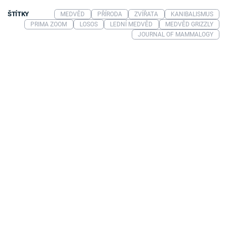
ŠTÍTKY
MEDVĚD
PŘÍRODA
ZVÍŘATA
KANIBALISMUS
PRIMA ZOOM
LOSOS
LEDNÍ MEDVĚD
MEDVĚD GRIZZLY
JOURNAL OF MAMMALOGY