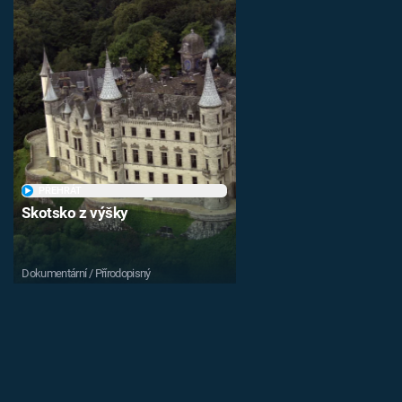
PŘEHRÁT
Skotsko z výšky
Dokumentární / Přírodopisný