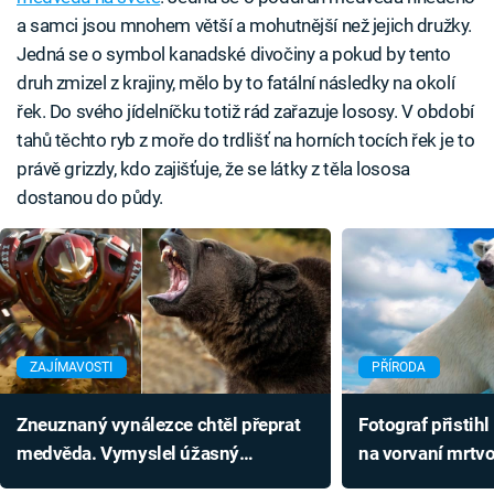
a samci jsou mnohem větší a mohutnější než jejich družky.
Jedná se o symbol kanadské divočiny a pokud by tento
druh zmizel z krajiny, mělo by to fatální následky na okolí
řek. Do svého jídelníčku totiž rád zařazuje lososy. V období
tahů těchto ryb z moře do trdlišť na horních tocích řek je to
právě grizzly, kdo zajišťuje, že se látky z těla lososa
dostanou do půdy.
ZAJÍMAVOSTI
PŘÍRODA
Zneuznaný vynálezce chtěl přeprat
Fotograf přistih
medvěda. Vymyslel úžasný
na vorvaní mrtvo
nezničitelný oblek
snímky vyvoláva