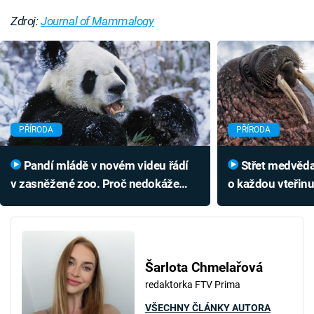
Zdroj:
Journal of Mammalogy
PŘÍRODA
PŘÍRODA
Pandí mládě v novém videu řádí
Střet medvěda a mrože je bojem
v zasněžené zoo. Proč nedokáže
o každou vteřin
hibernovat jako jiní medvědi?
Vikingové opust
Šarlota Chmelařová
redaktorka FTV Prima
VŠECHNY ČLÁNKY AUTORA