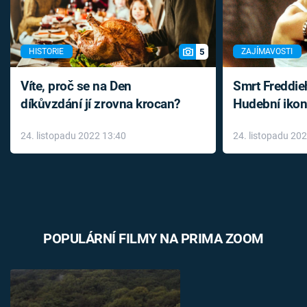
5
HISTORIE
ZAJÍMAVOSTI
Víte, proč se na Den
Smrt Freddie
díkůvzdání jí zrovna krocan?
Hudební ikon
až do konce 
24. listopadu 2022 13:40
24. listopadu 20
léky
POPULÁRNÍ FILMY NA PRIMA ZOOM