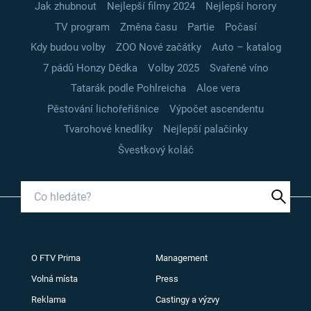
Jak zhubnout
Nejlepší filmy 2024
Nejlepší horory
TV program
Změna času
Partie
Počasí
Kdy budou volby
ZOO Nové začátky
Auto – katalog
7 pádů Honzy Dědka
Volby 2025
Svařené víno
Tatarák podle Pohlreicha
Aloe vera
Pěstování lichořeřišnice
Výpočet ascendentu
Tvarohové knedlíky
Nejlepší palačinky
Švestkový koláč
O FTV Prima
Management
Volná místa
Press
Reklama
Castingy a výzvy