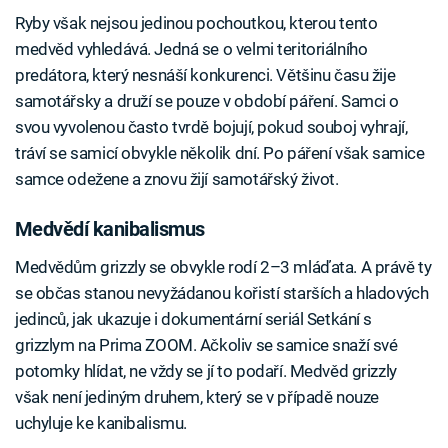
Ryby však nejsou jedinou pochoutkou, kterou tento
medvěd vyhledává. Jedná se o velmi teritoriálního
predátora, který nesnáší konkurenci. Většinu času žije
samotářsky a druží se pouze v období páření. Samci o
svou vyvolenou často tvrdě bojují, pokud souboj vyhrají,
tráví se samicí obvykle několik dní. Po páření však samice
samce odežene a znovu žijí samotářský život.
Medvědí kanibalismus
Medvědům grizzly se obvykle rodí 2–3 mláďata. A právě ty
se občas stanou nevyžádanou kořistí starších a hladových
jedinců, jak ukazuje i dokumentární seriál Setkání s
grizzlym na Prima ZOOM. Ačkoliv se samice snaží své
potomky hlídat, ne vždy se jí to podaří. Medvěd grizzly
však není jediným druhem, který se v případě nouze
uchyluje ke kanibalismu.