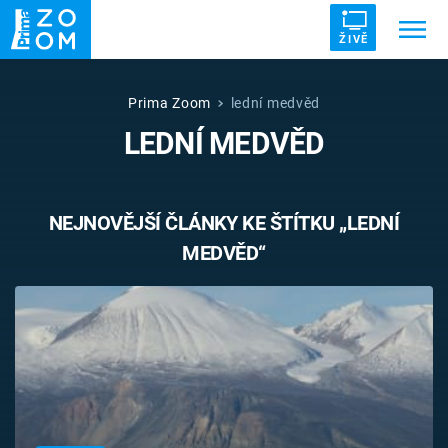
ŽIVĚ
Trendy:
ZRÁDCI
UFO
DRUHÁ SVĚTOVÁ VÁLKA
Prima Zoom
lední medvěd
LEDNÍ MEDVĚD
ZÁHADY
VETŘELCI DÁVNOVĚKU
NEJNOVĚJŠÍ ČLÁNKY KE ŠTÍTKU „LEDNÍ
MEDVĚD“
Témata
Témata
Pořady
TV Program