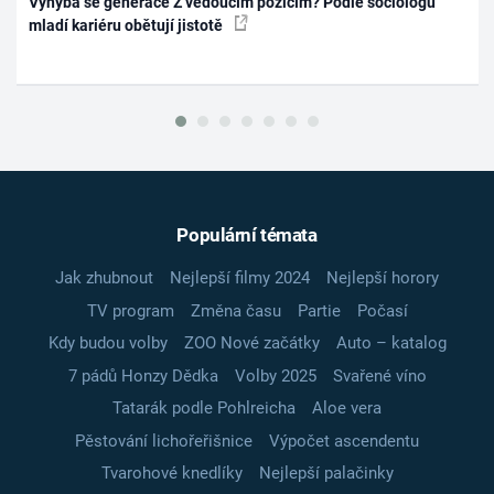
Vyhýbá se generace Z vedoucím pozicím? Podle sociologů
mladí kariéru obětují jistotě
Populární témata
Jak zhubnout
Nejlepší filmy 2024
Nejlepší horory
TV program
Změna času
Partie
Počasí
Kdy budou volby
ZOO Nové začátky
Auto – katalog
7 pádů Honzy Dědka
Volby 2025
Svařené víno
Tatarák podle Pohlreicha
Aloe vera
Pěstování lichořeřišnice
Výpočet ascendentu
Tvarohové knedlíky
Nejlepší palačinky