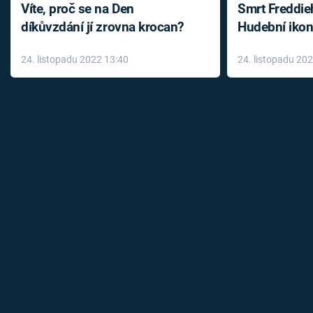
Víte, proč se na Den
Smrt Freddie
díkůvzdání jí zrovna krocan?
Hudební ikon
až do konce 
24. listopadu 2022 13:40
24. listopadu 20
léky