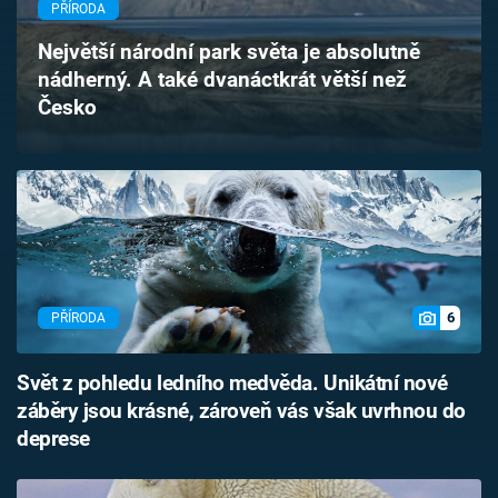
PŘÍRODA
Časopis
Největší národní park světa je absolutně
Sledujte prima+
nádherný. A také dvanáctkrát větší než
Česko
Přihlášení
Sledujte nás
6
PŘÍRODA
Svět z pohledu ledního medvěda. Unikátní nové
záběry jsou krásné, zároveň vás však uvrhnou do
deprese