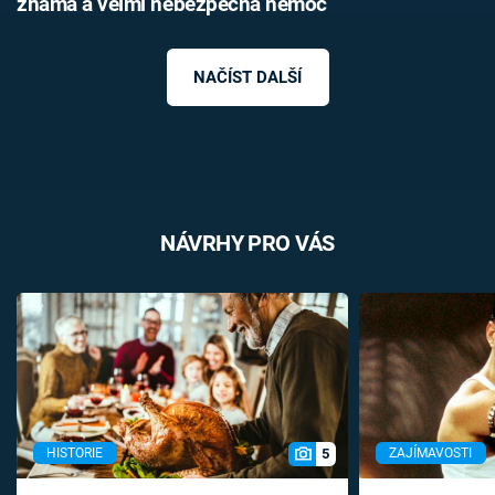
známá a velmi nebezpečná nemoc
NAČÍST DALŠÍ
NÁVRHY PRO VÁS
5
HISTORIE
ZAJÍMAVOSTI