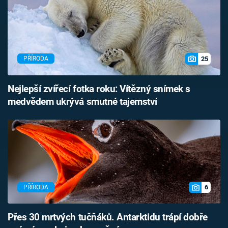
25
PŘÍRODA
Nejlepší zvířecí fotka roku: Vítězný snímek s
medvědem ukrývá smutné tajemství
6
PŘÍRODA
Přes 30 mrtvých tučňáků. Antarktidu trápí dobře