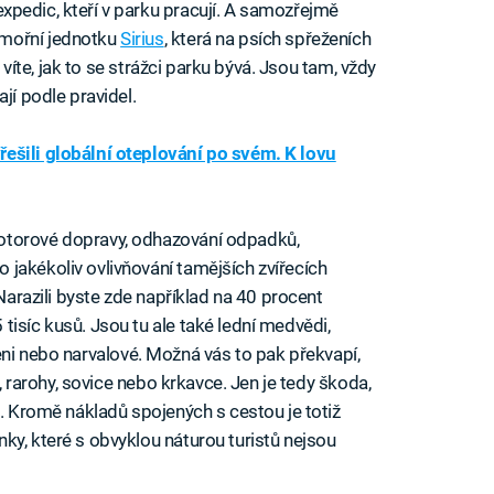
expedic, kteří v parku pracují. A samozřejmě
ámořní jednotku
Sirius
, která na psích spřeženích
e víte, jak to se strážci parku bývá. Jsou tam, vždy
jí podle pravidel.
ešili globální oteplování po svém. K lovu
otorové dopravy, odhazování odpadků,
jakékoliv ovlivňování tamějších zvířecích
 Narazili byste zde například na 40 procent
5 tisíc kusů. Jsou tu ale také lední medvědi,
tuleni nebo narvalové. Možná vás to pak překvapí,
y, rarohy, sovice nebo krkavce. Jen je tedy škoda,
e. Kromě nákladů spojených s cestou je totiž
ky, které s obvyklou náturou turistů nejsou