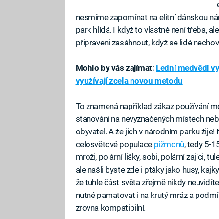
nesmíme zapomínat na elitní dánskou n
park hlídá. I když to vlastně není třeba, al
připraveni zasáhnout, když se lidé nechova
Mohlo by vás zajímat:
Lední medvědi vyř
využívají zcela novou metodu
To znamená například zákaz používání m
stanování na nevyznačených místech nebo 
obyvatel. A že jich v národním parku žije!
celosvětové populace
pižmonů
, tedy 5-1
mroži, polární lišky, sobi, polární zajíci, 
ale našli byste zde i ptáky jako husy, kajk
že tuhle část světa zřejmě nikdy neuvidít
nutné pamatovat i na krutý mráz a podmín
zrovna kompatibilní.