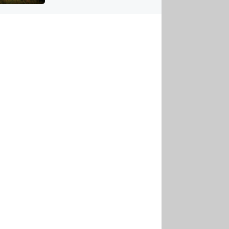
US
tornádem
RSUS
ZE A