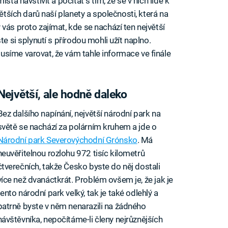
sta navštívit a počítat s tím, že se v nich lidé k
větších darů naší planety a společnosti, která na
vás proto zajímat, kde se nachází ten největší
te si splynutí s přírodou mohli užít naplno.
síme varovat, že vám tahle informace ve finále
Největší, ale hodně daleko
Bez dalšího napínání, největší národní park na
světě se nachází za polárním kruhem a jde o
Národní park Severovýchodní Grónsko
. Má
neuvěřitelnou rozlohu 972 tisíc kilometrů
čtverečních, takže Česko byste do něj dostali
více než dvanáctkrát. Problém ovšem je, že jak je
tento národní park velký, tak je také odlehlý a
patrně byste v něm nenarazili na žádného
návštěvníka, nepočítáme-li členy nejrůznějších