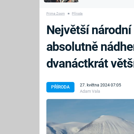
MARIE TEREZIE
vyhynuli
ADOLF HITLER
NAPOLEON
Prima Zoom
■
Příroda
BONAPARTE
ATENTÁT NA
Největší národní 
REINHARDA
BRITSKÁ
HEYDRICHA
KRÁLOVSKÁ
absolutně nádher
RODINA
PRVNÍ SVĚTOVÁ
VÁLKA
dvanáctkrát větš
27. května 2024 07:05
PŘÍRODA
Adam Vala