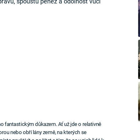
pravu, spoustu peněz a odolnost vůči
ho fantastickým důkazem. Ať už jde o relativně
orou nebo obří lány země, na kterých se