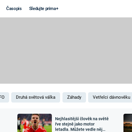
Časopis
Sledujte prima+
Věda a
Války
technika
STUDENÁ V
KORONAVIRUS
VÁLKA VE
VIETNAMU
VESMÍR
VÁLEČNÉ FI
MARS
SERIÁLY
FO
Druhá světová válka
Záhady
Vetřelci dávnověku
Nejhlasitější člověk na světě
Záhady a
Zajímav
řve stejně jako motor
letadla. Můžete vedle něj
konspirace