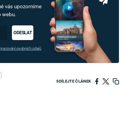
dně vás upozorníme
ho webu.
ODESLAT
racování osobních údajů
SDÍLEJTE ČLÁNEK