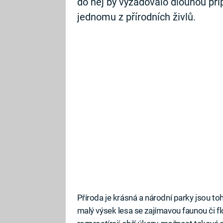
do něj by vyžadovalo dlouhou pří
jednomu z přírodních živlů.
Příroda je krásná a národní parky jsou to
malý výsek lesa se zajímavou faunou či fl