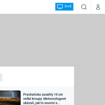
ŽIVĚ
Vyhledávání
Můj p
Prima+
ÁLKA
CNN Prima NEWS
Prima FRESH
Prima LIVING
LMY A
Prima Ženy
Prima LAJK
Prachaticko zasáhly 10 cm
osti
velké kroupy. Meteorologové
Sledujte nás
ukázali, jak to souvisí s