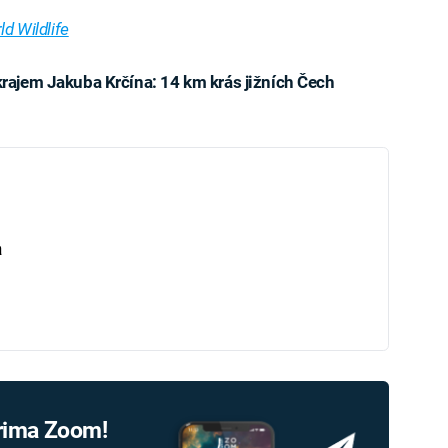
ld Wildlife
 krajem Jakuba Krčína: 14 km krás jižních Čech
iled to fetch
a
Prima Zoom!