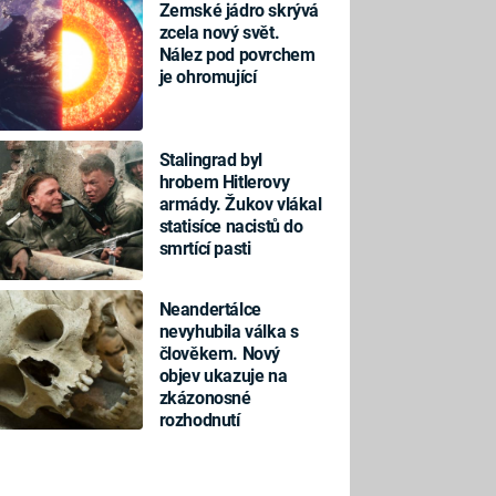
Zemské jádro skrývá
zcela nový svět.
Nález pod povrchem
je ohromující
Stalingrad byl
hrobem Hitlerovy
armády. Žukov vlákal
statisíce nacistů do
smrtící pasti
Neandertálce
nevyhubila válka s
člověkem. Nový
objev ukazuje na
zkázonosné
rozhodnutí