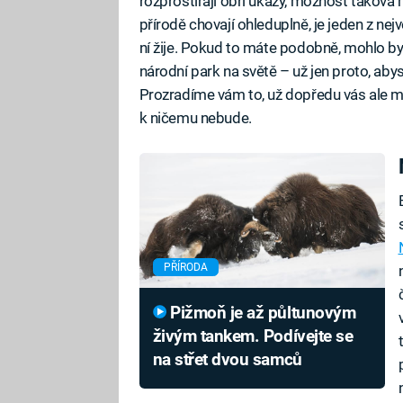
rozprostírají obří úkazy, možnost taková mí
přírodě chovají ohleduplně, je jeden z nej
ní žije. Pokud to máte podobně, mohlo by 
národní park na světě – už jen proto, abys
Prozradíme vám to, už dopředu vás ale mu
k ničemu nebude.
PŘÍRODA
Pižmoň je až půltunovým
živým tankem. Podívejte se
na střet dvou samců