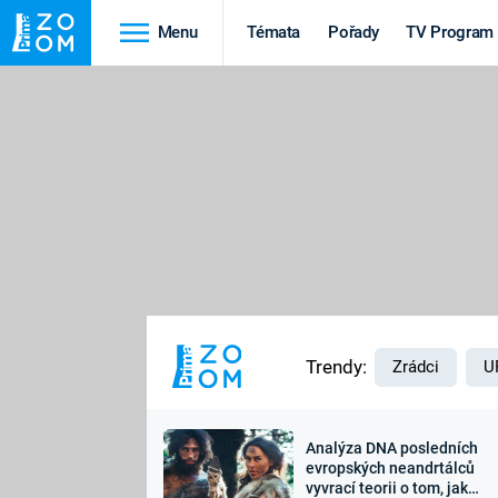
Menu
Témata
Pořady
TV Program
Cestování
Historie
HRADY A ZÁMKY
VIKINGOVÉ
HEDVÁBNÁ STEZKA
EPIDEMIE A
PANDEMIE
PŘÍRODA
STAROVĚKÝ EGYPT
Trendy:
Zrádci
U
Analýza DNA posledních
Druhá
Výročí
evropských neandrtálců
vyvrací teorii o tom, jak
světová válka