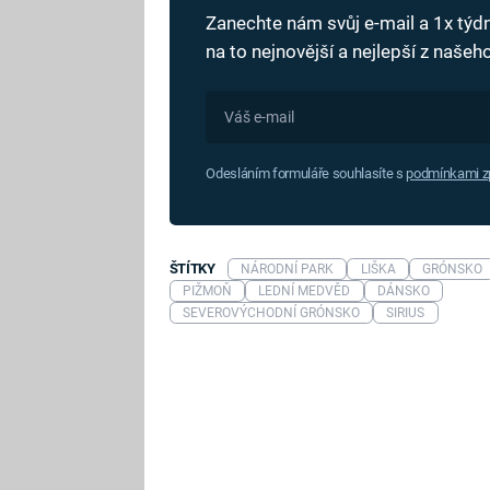
Zanechte nám svůj e-mail a 1x tý
na to nejnovější a nejlepší z naše
Odesláním formuláře souhlasíte s
podmínkami zp
ŠTÍTKY
NÁRODNÍ PARK
LIŠKA
GRÓNSKO
PIŽMOŇ
LEDNÍ MEDVĚD
DÁNSKO
SEVEROVÝCHODNÍ GRÓNSKO
SIRIUS