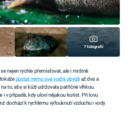
7 fotografií
 se nejen rychle přemisťovat, ale i mrštně
a dokáže
zůstat mimo své vodní obydlí
až dva a
 na to, aby si kůži udržovala patřičně vlhkou.
 v případě, kdy uloví nějakou kořist. Při lovu
ěmž dochází k rychlému vyfouknutí vzduchu i vody