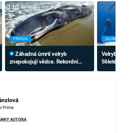
iled to fetch
PŘÍRODA
ZAJÍMAVOSTI
Záhadná úmrtí velryb
Velryba kepo
znepokojují vědce. Rekordní
56letého pot
případ stál život přes 300 zvířat
Jak dokázal 
änzlová
V Prima
ÁNKY AUTORA