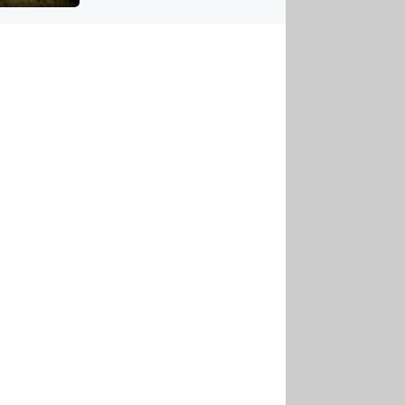
US
tornádem
RSUS
ZE A