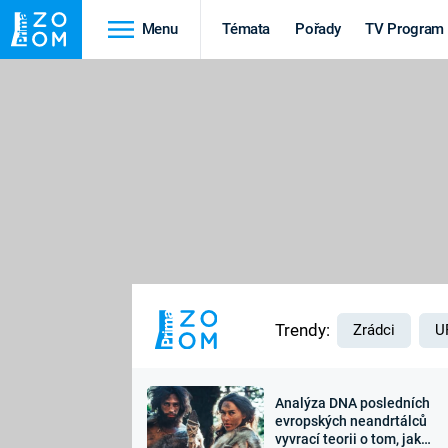
Menu
Témata
Pořady
TV Program
Cestování
Historie
HRADY A ZÁMKY
VIKINGOVÉ
HEDVÁBNÁ STEZKA
EPIDEMIE A
PANDEMIE
PŘÍRODA
STAROVĚKÝ EGYPT
Trendy:
Zrádci
U
Analýza DNA posledních
Druhá
Výročí
evropských neandrtálců
vyvrací teorii o tom, jak
světová válka