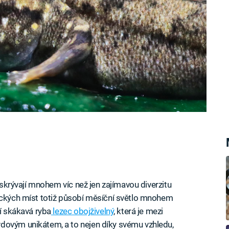
ě skrývají mnohem víc než jen zajímavou diverzitu
gických míst totiž působí měsíční světlo mnohem
ní skákavá ryba
lezec obojživelný
, která je mezi
dovým unikátem, a to nejen díky svému vzhledu,