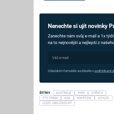
Nenechte si ujít novinky 
Zanechte nám svůj e-mail a 1x tý
na to nejnovější a nejlepší z naše
Odesláním formuláře souhlasíte s
podmínkami zp
ŠTÍTKY
AUSTRÁLIE
RYBY
ZVÍŘATA
FTV PRIMA
ASIE
WIKIPEDIE
VZHLED
LEZEC OBOJŽIVELNÝ