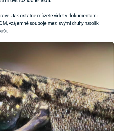
 se mluvit rozhodně nedá.
tvorové. Jak ostatně můžete vidět v dokumentární
 ZOOM, vzájemné souboje mezi svými druhy natolik
ouši.