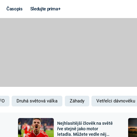
Časopis
Sledujte prima+
Věda a
Války
technika
STUDENÁ V
KORONAVIRUS
VÁLKA VE
VIETNAMU
VESMÍR
VÁLEČNÉ FI
MARS
SERIÁLY
FO
Druhá světová válka
Záhady
Vetřelci dávnověku
Nejhlasitější člověk na světě
Záhady a
Zajímav
řve stejně jako motor
letadla. Můžete vedle něj
konspirace