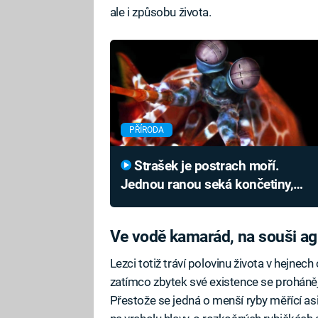
ale i způsobu života.
PŘÍRODA
Strašek je postrach moří.
Jednou ranou seká končetiny,
omráčí rybu a vidí rakovinu
Ve vodě kamarád, na souši ag
Lezci totiž tráví polovinu života v hejnec
zatímco zbytek své existence se prohánějí
Přestože se jedná o menší ryby měřící a