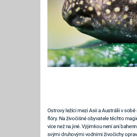
Ostrovy ležící mezi Asií a Austrálií v sob
flóry. Na živočišné obyvatele těchto ma
více než na jiné. Výjimkou není ani bahen
svými druhovými vodními živočichy oprav