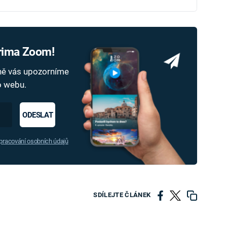
Prima Zoom!
dně vás upozorníme
ho webu.
ODESLAT
racování osobních údajů
SDÍLEJTE ČLÁNEK