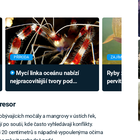
PŘÍRODA
ZAJÍMAVOSTI
Mycí linka oceánu nabízí
Ryby začínají
nejpracovitější tvory pod
pervitinu a ko
hladinou. Ryby kvůli nim tvoří
co se s nimi 
fronty
resor
h obývajících močály a mangrovy v ústích řek,
 po souši, kde často vyhledávají konflikty.
si 20 centimetrů s nápadně vypoulenýma očima