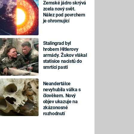
Zemské jádro skrývá
zcela nový svět.
Nález pod povrchem
je ohromující
Stalingrad byl
hrobem Hitlerovy
armády. Žukov vlákal
ZAJÍMAVOSTI
statisíce nacistů do
smrtící pasti
 být závislé na
Proč vybuchují velryby? Strac
kainu. Češi zjistili,
mrtvých kytovců dovedl lidstv
Neandertálce
děje
řízeným náložím
nevyhubila válka s
člověkem. Nový
objev ukazuje na
zkázonosné
rozhodnutí