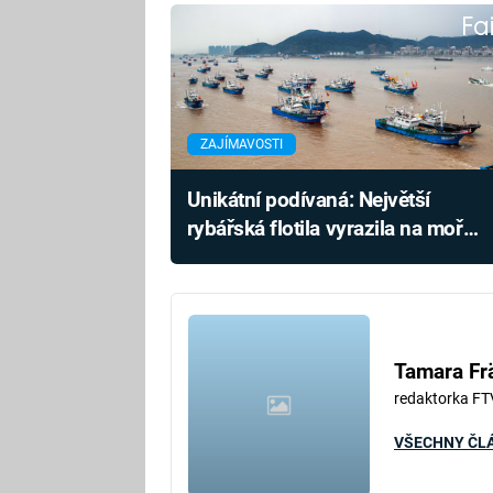
Fa
ZAJÍMAVOSTI
Unikátní podívaná: Největší
rybářská flotila vyrazila na moře,
mezi tisícovkami lodí ale některé
chybí
Tamara Fr
redaktorka FT
VŠECHNY ČL