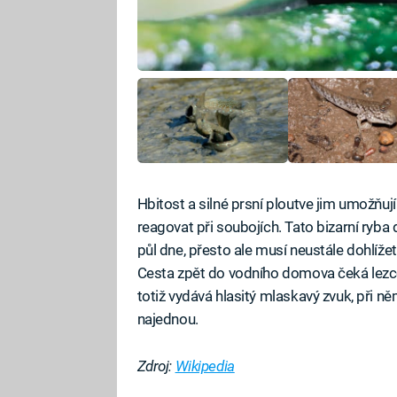
Hbitost a silné prsní ploutve jim umožňují
reagovat při soubojích. Tato bizarní ryb
půl dne, přesto ale musí neustále dohlížet
Cesta zpět do vodního domova čeká lezce i
totiž vydává hlasitý mlaskavý zvuk, při n
najednou.
Zdroj:
Wikipedia