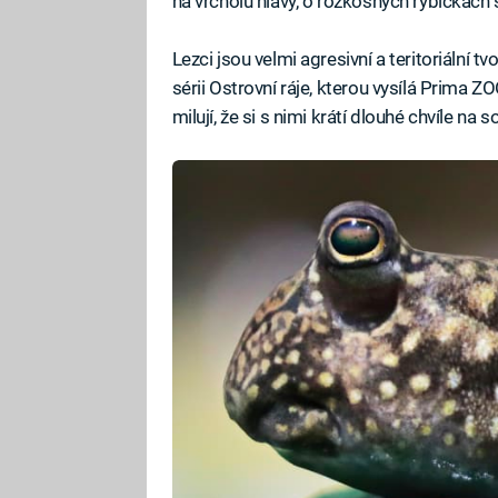
na vrcholu hlavy, o rozkošných rybičkách
Lezci jsou velmi agresivní a teritoriální 
sérii Ostrovní ráje, kterou vysílá Prima
milují, že si s nimi krátí dlouhé chvíle na s