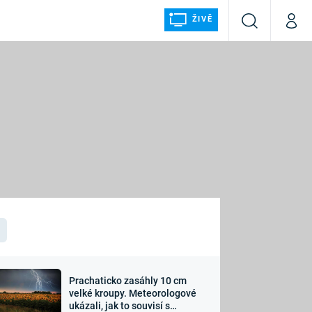
ŽIVĚ
Vyhledávání
Můj p
Prima+
ÁLKA
CNN Prima NEWS
Prima FRESH
Prima LIVING
LMY A
Prima Ženy
Prima LAJK
Prachaticko zasáhly 10 cm
osti
velké kroupy. Meteorologové
Sledujte nás
ukázali, jak to souvisí s